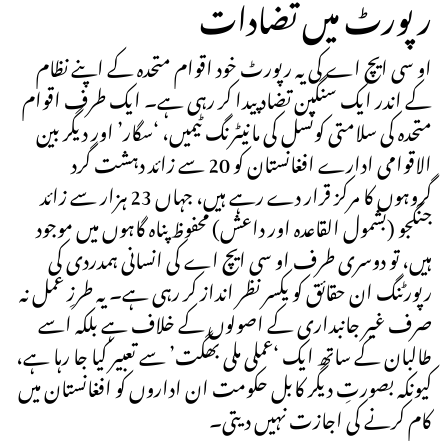
رپورٹ میں تضادات
او سی ایچ اے کی یہ رپورٹ خود اقوام متحدہ کے اپنے نظام
کے اندر ایک سنگین تضاد پیدا کر رہی ہے۔ ایک طرف اقوام
متحدہ کی سلامتی کونسل کی مانیٹرنگ ٹیمیں، ‘سگار’ اور دیگر بین
الاقوامی ادارے افغانستان کو 20 سے زائد دہشت گرد
گروہوں کا مرکز قرار دے رہے ہیں، جہاں 23 ہزار سے زائد
جنگجو (بشمول القاعدہ اور داعش) محفوظ پناہ گاہوں میں موجود
ہیں، تو دوسری طرف او سی ایچ اے کی انسانی ہمدردی کی
رپورٹنگ ان حقائق کو یکسر نظر انداز کر رہی ہے۔ یہ طرزِ عمل نہ
صرف غیر جانبداری کے اصولوں کے خلاف ہے بلکہ اسے
طالبان کے ساتھ ایک ‘عملی ملی بھگت’ سے تعبیر کیا جا رہا ہے،
کیونکہ بصورتِ دیگر کابل حکومت ان اداروں کو افغانستان میں
کام کرنے کی اجازت نہیں دیتی۔