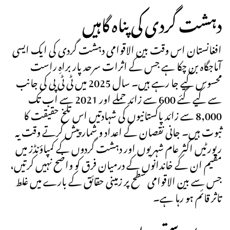
دہشت گردی کی پناہ گاہیں
افغانستان اس وقت بین الاقوامی دہشت گردی کی ایک ایسی
آماجگاہ بن چکا ہے جس کے اثرات سرحد پار براہِ راست
محسوس کیے جا رہے ہیں۔ سال 2025 میں ٹی ٹی پی کی جانب
سے کیے گئے 600 سے زائد حملے اور 2021 سے اب تک
8,000 سے زائد پاکستانیوں کی شہادتیں اس تلخ حقیقت کا
ثبوت ہیں۔ جانی نقصان کے اعداد و شمار پیش کرتے وقت یہ
رپورٹیں اکثر عام شہریوں اور دہشت گردوں کے کمپاؤنڈز میں
مقیم ان کے خاندانوں کے درمیان فرق کو واضح نہیں کرتیں،
جس سے بین الاقوامی سطح پر زمینی حقائق کے بارے میں غلط
تاثر قائم ہو رہا ہے۔