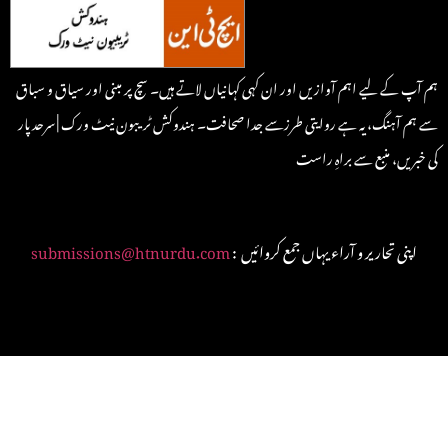
ہم آپ کے لیے اہم آوازیں اور ان کہی کہانیاں لاتے ہیں۔ سچ پر مبنی اور سیاق و سباق
سے ہم آہنگ، یہ ہے روایتی طرزسے جدا صحافت۔ ہندوکش ٹریبون نیٹ ورک | سرحد پار
کی خبریں، منبع سے براہِ راست
: اپنی تحاریر و آراء یہاں جمع کروائیں
submissions@htnurdu.com