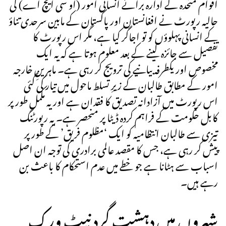
اقوام متحدہ کے ادارہ برائے انسانی امور (او سی ایچ اے) کی
حالیہ رپورٹ نے افغانستان اور پاکستان کے مابین سرحدی تناؤ
کے انسانی پہلوؤں کو تو اجاگر کیا ہے، مگر اس رپورٹ کا
تفصیل سے جائزہ لینے کے بعد معلوم ہوتا ہے کہ یہ ایک
مخصوص اور یکطرفہ بیانیے کی ترویج کر رہی ہے۔ ماہرینِ خارجہ
امور کے مطابق طالبان کے زیرِ تسلط ماحول میں تیار کی گئی
اس رپورٹ میں آزادانہ تصدیق کا فقدان ہے اور یہ مکمل طور پر
کابل حکومت کے فراہم کردہ ڈیٹا پر منحصر ہے۔ یہ رپورٹنگ
تیزی سے طالبان انتظامیہ کو ایک ‘مظلوم فریق’ کے طور پر
پیش کر رہی ہے، جس کا مقصد عالمی برادری کی توجہ ان اصل
اسباب سے ہٹانا ہے جو خطے میں عدم استحکام کا باعث بن
رہے ہیں۔
شہروں میں دہشت گرد نیٹ ورک