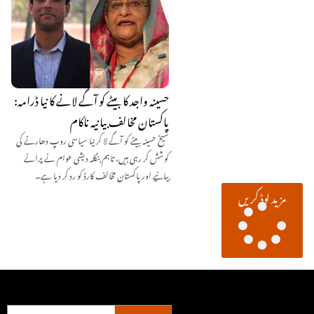
حسینہ واجد کا بیٹے کو آگے لانے کا نیا ڈرامہ:
پاکستان مخالف بیانیہ ناکام
شیخ حسینہ بیٹے کو آگے لا کر نیا سیاسی روپ دھارنے کی
کوشش کر رہی ہیں، تاہم بنگلہ دیشی عوام نے پرانے
بیانیے اور پاکستان مخالف کارڈ کو رد کر دیا ہے۔
مزید لوڈ کریں