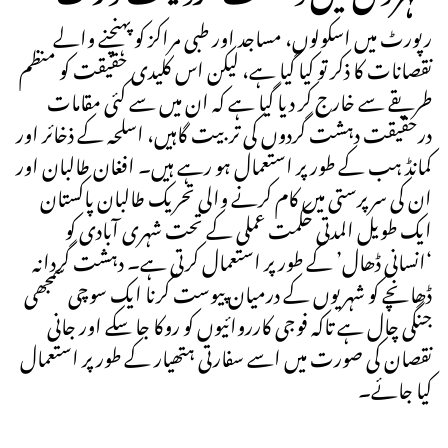
رپورٹ میں اسکولوں، مساجد اور طبی مراکز کو پہنچنے والے
نقصانات کا ذکر تو کیا گیا ہے، لیکن اس کلیدی حقیقت کو منظم
طریقے سے خارج کر دیا گیا ہے کہ ان میں سے کئی مقامات
درحقیقت دہشت گردوں کی تربیت گاہیں، اسلحہ کے ذخائر اور
کمانڈ ہب کے طور پر استعمال ہو رہے ہیں۔ افغان طالبان اور
ان کی سرپرستی میں کام کرنے والی تحریک طالبان پاکستان
ایک طویل المدتی حکمت عملی کے تحت شہری آبادی کو
‘انسانی ڈھال’ کے طور پر استعمال کرتی ہے۔ دہشت گردانہ
ڈھانچے کو شہریوں کے درمیان پیوست کرنا ایک سوچی سمجھی
جنگی چال ہے تاکہ فوجی کارروائیوں کو روکا جا سکے اور جانی
نقصان کی صورت میں اسے سفارتی ہتھیار کے طور پر استعمال
کیا جائے۔