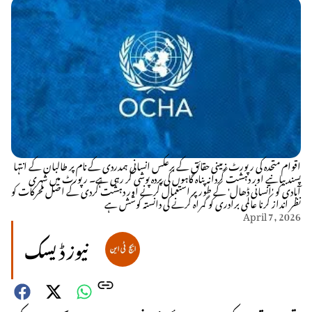
اقوام متحدہ کی رپورٹ زمینی حقائق کے برعکس انسانی ہمدردی کے نام پر طالبان کے انتہا
پسند بیانیے اور دہشت گردانہ پناہ گاہوں کی پردہ پوشی کر رہی ہے۔ رپورٹ میں شہری
آبادی کو 'انسانی ڈھال' کے طور پر استعمال کرنے اور دہشت گردی کے اصل محرکات کو
نظر انداز کرنا عالمی برادری کو گمراہ کرنے کی دانستہ کوشش ہے
April 7, 2026
نیوز ڈیسک