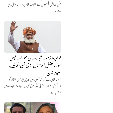
ملکی عدالتی فیصلوں کے خلاف قانونی راستہ اپیل ہی
ہے۔
فوجی ملازمت شہادت کی ضمانت نہیں،
مولانا فضل الرحمان آئینی شق دکھائیں:
سفینہ خان
سفینہ خان نے کہا کہ آئین میں فوج یا پولیس اہلکار کو
لازماً شہید قرار دینے کی کوئی شق نہیں، شہادت ایک دینی
مقام ہے۔