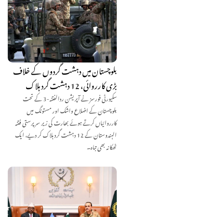
بلوچستان میں دہشت گردوں کے خلاف
بڑی کارروائی، 12 دہشت گرد ہلاک
سکیورٹی فورسز نے آپریشن ردالفتنہ-3 کے تحت
بلوچستان کے اضلاع واشک اور مستونگ میں
کارروائیاں کرتے ہوئے بھارت کی زیر سرپرستی فتنہ
الہندوستان کے 12 دہشت گرد ہلاک کر دیے، ایک
ٹھکانہ بھی تباہ۔