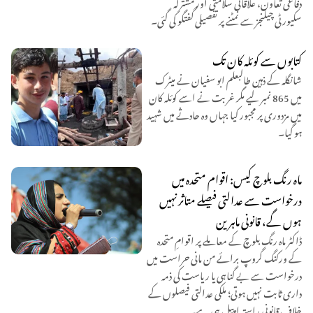
دفاعی تعاون، علاقائی سلامتی اور مشترکہ
سکیورٹی چیلنجز سے نمٹنے پر تفصیلی گفتگو کی گئی۔
کتابوں سے کوئلہ کان تک
شانگلہ کے ذہین طالبعلم ابو سفیان نے میٹرک
میں 865 نمبر لیے مگر غربت نے اسے کوئلہ کان
میں مزدوری پر مجبور کیا جہاں وہ حادثے میں شہید
ہو گیا۔
ماہ رنگ بلوچ کیس: اقوام متحدہ میں
درخواست سے عدالتی فیصلے متاثر نہیں
ہوں گے، قانونی ماہرین
ڈاکٹر ماہ رنگ بلوچ کے معاملے پر اقوامِ متحدہ
کے ورکنگ گروپ برائے من مانی حراست میں
درخواست سے بے گناہی یا ریاست کی ذمہ
داری ثابت نہیں ہوتی؛ ملکی عدالتی فیصلوں کے
خلاف قانونی راستہ اپیل ہی ہے۔