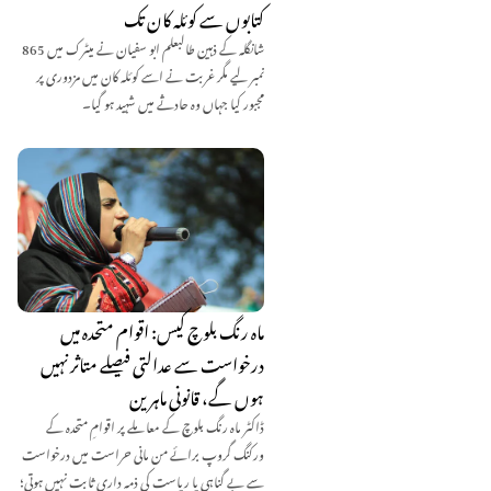
کتابوں سے کوئلہ کان تک
شانگلہ کے ذہین طالبعلم ابو سفیان نے میٹرک میں 865
نمبر لیے مگر غربت نے اسے کوئلہ کان میں مزدوری پر
مجبور کیا جہاں وہ حادثے میں شہید ہو گیا۔
ماہ رنگ بلوچ کیس: اقوام متحدہ میں
درخواست سے عدالتی فیصلے متاثر نہیں
ہوں گے، قانونی ماہرین
ڈاکٹر ماہ رنگ بلوچ کے معاملے پر اقوامِ متحدہ کے
ورکنگ گروپ برائے من مانی حراست میں درخواست
سے بے گناہی یا ریاست کی ذمہ داری ثابت نہیں ہوتی؛