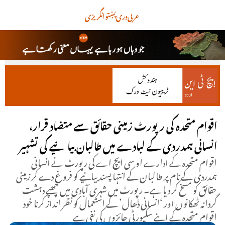
عربی
دری
پښتو
انگریزی
اقوام متحدہ کی رپورٹ زمینی حقائق سے متضاد قرار،
انسانی ہمدردی کے لبادے میں طالبان بیانیے کی تشہیر
اقوام متحدہ کے ادارے او سی ایچ اے کی رپورٹ نے انسانی
ہمدردی کے نام پر طالبان کے انتہا پسند بیانیے کو فروغ دے کر زمینی
حقائق کو مسخ کر دیا ہے۔ رپورٹ میں شہری آبادی میں چھپے دہشت
گردانہ ٹھکانوں اور ‘انسانی ڈھال’ کے استعمال کو نظر انداز کرنا خود
اقوام متحدہ کے اپنے سکیورٹی جائزوں کی نفی ہے