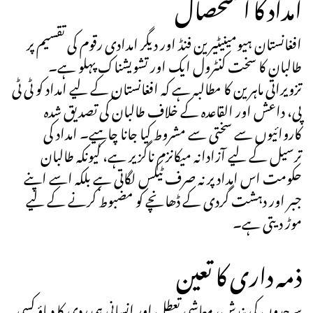
امداد کا استحصال
افغانستان ہیومینیٹیرین فنڈ اور دیگر امدادی رقوم کی تقسیم پر
طالبان کا سخت کنٹرول ایک اور تشویشناک پہلو ہے۔
تزویراتی ماہرین کا مطالبہ ہے کہ افغانستان کے لیے امداد کو ٹی ٹی
پی، داعش اور القاعدہ کے خلاف طالبان کی تصدیق شدہ
کاروائیوں سے سختی سے مشروط کیا جانا چاہیے۔ امداد کی
ترسیل کے لیے آزادانہ میکانزم ناگزیر ہے، کیونکہ طالبان
حکومت اس امداد پر نہ صرف ٹیکس لگاتی ہے بلکہ اسے اپنے
جبر اور دہشت گردی کے ڈھانچے کو مضبوط کرنے کے لیے
موڑ دیتی ہے۔
ذمہ داری کا تعین
سرحدوں کی بندش، معاشی تعطل اور انسانی ہمدردی کا دباؤ کسی