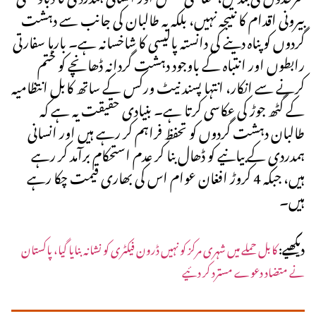
بیرونی اقدام کا نتیجہ نہیں، بلکہ یہ طالبان کی جانب سے دہشت
گردوں کو پناہ دینے کی دانستہ پالیسی کا شاخسانہ ہے۔ بارہا سفارتی
رابطوں اور انتباہ کے باوجود دہشت گردانہ ڈھانچے کو ختم
کرنے سے انکار، انتہا پسند نیٹ ورکس کے ساتھ کابل انتظامیہ
کے گٹھ جوڑ کی عکاسی کرتا ہے۔ بنیادی حقیقت یہ ہے کہ
طالبان دہشت گردوں کو تحفظ فراہم کر رہے ہیں اور انسانی
ہمدردی کے بیانیے کو ڈھال بنا کر عدم استحکام برآمد کر رہے
ہیں، جبکہ 4 کروڑ افغان عوام اس کی بھاری قیمت چکا رہے
ہیں۔
دیکھیے:
کابل حملے میں شہری مرکز کو نہیں ڈرون فیکٹری کو نشانہ بنایا گیا، پاکستان
نے متضاد دعوے مسترد کر دئیے