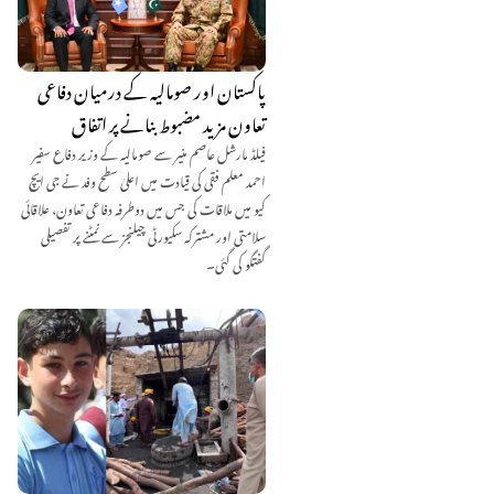
پاکستان اور صومالیہ کے درمیان دفاعی
تعاون مزید مضبوط بنانے پر اتفاق
فیلڈ مارشل عاصم منیر سے صومالیہ کے وزیر دفاع سفیر
احمد معلم فقی کی قیادت میں اعلیٰ سطح وفد نے جی ایچ
کیو میں ملاقات کی جس میں دوطرفہ دفاعی تعاون، علاقائی
سلامتی اور مشترکہ سکیورٹی چیلنجز سے نمٹنے پر تفصیلی
گفتگو کی گئی۔