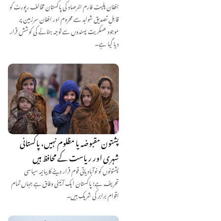
افغان پلیٹ فارم المرصاد کی پاکستان مخالف رپورٹ کو
قابلِ تصدیق شواہد سے محروم اور افغان سرزمین پر
موجود عسکریت پسندوں سے توجہ ہٹانے کی کوشش قرار
دیا گیا ہے۔
پشتون مقبوضہ یا مظلوم نہیں، پاکستانی
شہری اور ریاست کے محافظ ہیں
پشتونوں کو نوآبادیاتی قوم قرار دینے کا بیانیہ سیاسی
تحریف ہے؛ پاکستان ایک آئینی وفاق ہے جہاں تمام
اقوام برابر کی شریک ہیں۔