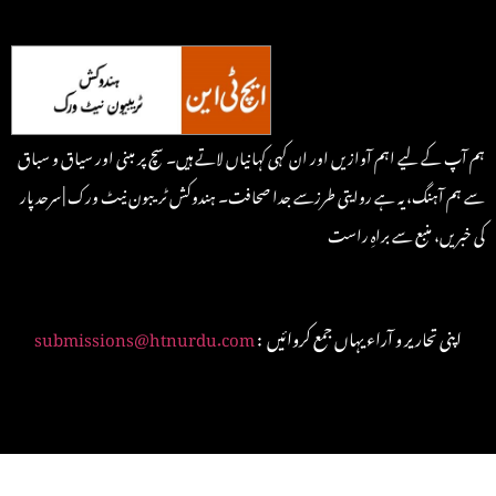
ہم آپ کے لیے اہم آوازیں اور ان کہی کہانیاں لاتے ہیں۔ سچ پر مبنی اور سیاق و سباق
سے ہم آہنگ، یہ ہے روایتی طرزسے جدا صحافت۔ ہندوکش ٹریبون نیٹ ورک | سرحد پار
کی خبریں، منبع سے براہِ راست
: اپنی تحاریر و آراء یہاں جمع کروائیں
submissions@htnurdu.com