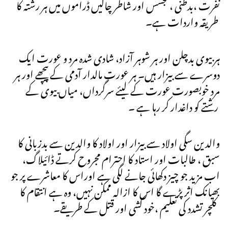
نفرت ،بدطنی ،تجسس اور شاطر چالیں ڈراموں میں ہر رشتہ کا
طریقہ واردات ہے۔
ہر بیوی بدچلن اور ہر شوہر آزاد، شادی شدہ مرد و عورت ایک
دوسرے سے بیزار ہیں۔ ہر عورت مالدار آدمی کے پیچھے اور ہر
مرد خوبصورت عورت کے لیئے سرگرداں، میاں بیوی کے
رشتے کو داغدار کر رہا ہے ۔
والدین سگی اولاد سے بیزار اور اولاد کا والدین سے بدزبانی کا
سبق ، طالبات اور استاد کا احترام مجروح کرتے ڈائیلاگ،
اب مزید جو چیز دکھائی جانے لگی ہے اوراس کا معاشرے پر جو
بھیانک اثر پڑے گا اس کا ازالہ ممکن نہیں، وہ ہے انتقام کا
کلچر تشدد کی تعلیم ،خود کشی اور قتل کے طریقے۔