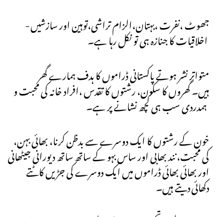
جھوٹ ،نفرت ،بہتان،الزام تراشی،توہین اور سازشیں -
اخلاقیات کا جنازہ ہی تو نکل رہا ہے۔
متواتر نشر ہوتے پاکستانی ڈراموں کا ہدف ہمارے گھر
ہیں۔ گھروں کا سکون، رشتوں کا تقدس ،افراد خانہ کی محبت و
ہمدردی سب ہی کچھ نشانے پر ہے۔
،خون کے رشتوں کا ایک دوسرے سے بدظن کرنا، بھائی بہن
کی محبت، نند بھابی اور ساس بہو کے ساتھ ساتھ دیورانی جیٹھانی
اور بھائی بھائی ڈراموں میں ایک دوسرے کی جڑیں کاٹتے
دکھائی دیتے ہیں۔