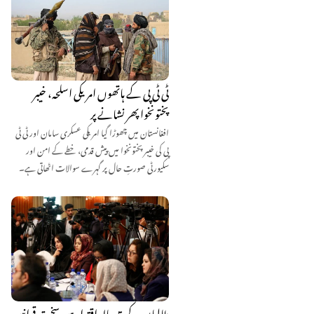
ٹی ٹی پی کے ہاتھوں امریکی اسلحہ، خیبر
پختونخوا پھر نشانے پر
افغانستان میں چھوڑا گیا امریکی عسکری سامان اور ٹی ٹی
پی کی خیبر پختونخوا میں پیش قدمی، خطے کے امن اور
سکیورٹی صورتِ حال پر گہرے سوالات اٹھاتی ہے۔
طالبان کے 5 سالہ اقتدار میں سخت قوانین