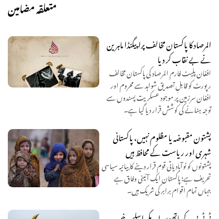
متعلقہ مضامین
المرصاد کا پاکستان مخالف پراپیگنڈا ماہرین
نے بے نقاب کر دیا
افغان پلیٹ فارم المرصاد کی پاکستان مخالف
رپورٹ کو قابلِ تصدیق شواہد سے محروم اور
افغان سرزمین پر موجود عسکریت پسندوں سے
توجہ ہٹانے کی کوشش قرار دیا گیا ہے۔
پشتون مقبوضہ یا مظلوم نہیں، پاکستانی
شہری اور ریاست کے محافظ ہیں
پشتونوں کو نوآبادیاتی قوم قرار دینے کا بیانیہ سیاسی
تحریف ہے؛ پاکستان ایک آئینی وفاق ہے
جہاں تمام اقوام برابر کی شریک ہیں۔
ٹی ٹی پی کے ہاتھوں امریکی اسلحہ، خیبر