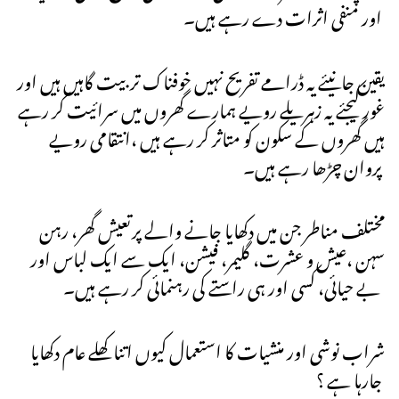
اور منفی اثرات دے رہے ہیں۔
یقین جانیئے یہ ڈرامے تفریح نہیں خوفناک تربیت گاہیں ہیں اور
غور کیجئے یہ زہریلے رویے ہمارے گھروں میں سرائیت کر رہے
ہیں گھروں کے سکون کو متاثر کر رہے ہیں ،انتقامی رویے
پروان چڑھا رہے ہیں۔
مختلف مناطر جن میں دکھایا جانے والے پرتعیش گھر، رہن
سہن ،عیش و عشرت، گلیمر، فیشن، ایک سے ایک لباس اور
بے حیائی، کسی اور ہی راستے کی رہنمائی کر رہے ہیں۔
شراب نوشی اور منشیات کا استعمال کیوں اتنا کھلے عام دکھایا
جارہا ہے ؟