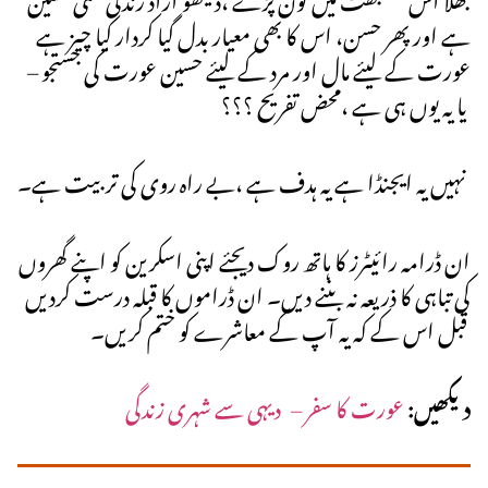
ہے اور پھر حسن، اس کا بھی معیار بدل گیا کردار کیا چیز ہے
عورت کے لیئے مال اور مرد کے لیئے حسین عورت کی جستجو –
یا یہ یوں ہی ہے ،محض تفریح ؟؟؟
نہیں یہ ایجنڈا ہے یہ ہدف ہے ،بے راہ روی کی تربیت ہے۔
ان ڈرامہ رائیٹرز کا ہاتھ روک دیجئے اپنی اسکرین کو اپنے گھروں
کی تباہی کا ذریعہ نہ بننے دیں۔ ان ڈراموں کا قبلہ درست کردیں
قبل اس کے کہ یہ آپ کے معاشرے کو ختم کریں۔
دیکھیں:
عورت کا سفر – دیہی سے شہری زندگی