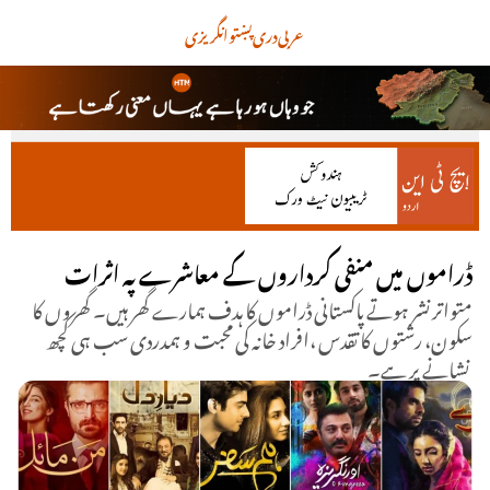
عربی
دری
پښتو
انگریزی
ڈراموں میں منفی کرداروں کے معاشرے پہ اثرات
متواتر نشر ہوتے پاکستانی ڈراموں کا ہدف ہمارے گھر ہیں۔ گھروں کا
سکون، رشتوں کا تقدس ،افراد خانہ کی محبت و ہمدردی سب ہی کچھ
نشانے پر ہے۔