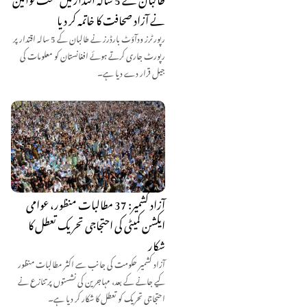
نے آزاد صحافت کا خاتمہ کر دیا
رپورٹرز ودآؤٹ بارڈرز نے طالبان کے 5 سالہ اقتدار پر
رپورٹ جاری کرتے ہوئے افغانستان کو معلومات کی
جیل قرار دے دیا ہے۔
آزاد کشمیر: 37 مطالبات منظور، عوامی
ایکشن کمیٹی کی احتجاجی تحریک تعطل کا
شکار
آزاد کشمیر حکومت کی جانب سے اکثر مطالبات منظور
کیے جانے کے بعد، مہاجرین کی نشستوں پر تنازع نے
احتجاجی تحریک کو تعطل کا شکار کر دیا ہے۔