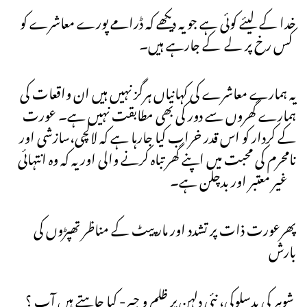
خدا کے لیئے کوئی ہے جو یہ دیکھے کہ ڈرامے پورے معاشرے کو
کس رخ پر لے کے جارہے ہیں۔
یہ ہمارے معاشرے کی کہانیاں ہرگز نہیں ہیں ان واقعات کی
ہمارے گھروں سے دور کی بھی مطابقت نہیں ہے۔ عورت
کے کردار کو اس قدر خراب کیا جارہا ہے کہ لالچی،سازشی اور
نامحرم کی محبت میں اپنے گھر تباہ کرنے والی اور یہ کہ وہ انتہائی
غیر معتبر اور بدچلن ہے۔
پھرعورت ذات پر تشدد اور مار پیٹ کے مناظر تھپڑوں کی
بارش
شوہر کی بدسلوکی، نئی دلہن پر ظلم و جبر- کیا چاہتے ہیں آپ ؟