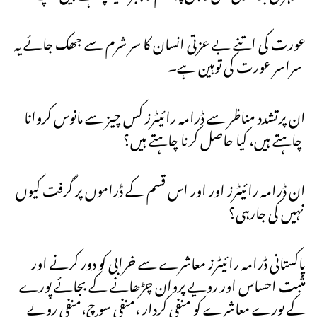
عورت کی اتنے بے عزتی انسان کا سر شرم سے جھک جائے یہ
سراسر عورت کی توہین ہے۔
ان پرتشدد مناظر سے ڈرامہ رائیٹرز کس چیز سے مانوس کروانا
چاہتے ہیں، کیا حاصل کرنا چاہتے ہیں؟
ان ڈرامہ رائیٹرز اور اور اس قسم کے ڈراموں پر گرفت کیوں
نہیں کی جارہی؟
پاکستانی ڈرامہ رائیٹرز معاشرے سے خرابی کو دور کرنے اور
مثبت احساس اور رویے پروان چڑھانے کے بجائے پورے
کے پورے معاشرے کو منفی کردار ،منفی سوچ،منفی رویے