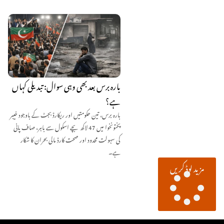
بارہ برس بعد بھی وہی سوال: تبدیلی کہاں
ہے؟
بارہ برس، تین حکومتیں اور ریکارڈ بجٹ کے باوجود خیبر
پختونخوا میں 47 لاکھ بچے اسکول سے باہر، صاف پانی
کی سہولت محدود اور صحت کارڈ مالی بحران کا شکار
ہے۔
مزید لوڈ کریں