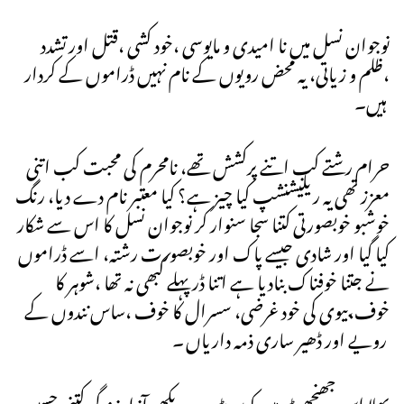
نوجوان نسل میں نا امیدی و مایوسی ،خود کشی ،قتل اور تشدد
،ظلم و زیاتی، یہ محض رویوں کے نام نہیں ڈراموں کے کردار
ہیں۔
حرام رشتے کب اتنے پرکشش تھے، نامحرم کی محبت کب اتنی
معزز تھی یہ ریلیشنشپ کیا چیز ہے؟ کیا معتبر نام دے دیا، رنگ
خوشبو خوبصورتی کتنا سجا سنوار کر نوجوان نسل کا اس سے شکار
کیا گیا اور شادی جیسے پاک اور خوبصورت رشتہ، اسے ڈراموں
نے جتنا خوفناک بنادیا ہے اتنا ڈر پہلے کبھی نہ تھا ،شوہر کا
خوف،بیوی کی خود غرضی، سسرال کا خوف ،ساس نندوں کے
رویے اور ڈھیر ساری ذمہ داریاں ۔
بھلا اس جھنجھٹ میں کون پڑے ،دیکھو آزاد زندگی کتنی حسین