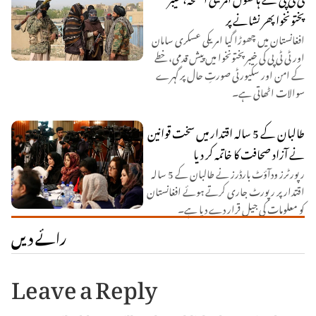
پختونخوا پھر نشانے پر
افغانستان میں چھوڑا گیا امریکی عسکری سامان
اور ٹی ٹی پی کی خیبر پختونخوا میں پیش قدمی، خطے
کے امن اور سکیورٹی صورتِ حال پر گہرے
سوالات اٹھاتی ہے۔
طالبان کے 5 سالہ اقتدار میں سخت قوانین
نے آزاد صحافت کا خاتمہ کر دیا
رپورٹرز ودآؤٹ بارڈرز نے طالبان کے 5 سالہ
اقتدار پر رپورٹ جاری کرتے ہوئے افغانستان
کو معلومات کی جیل قرار دے دیا ہے۔
رائے دیں
Leave a Reply