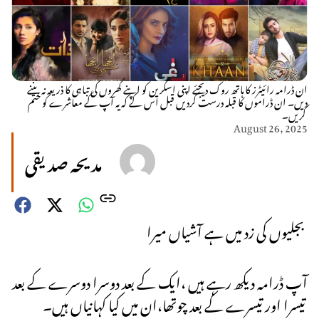
ان ڈرامہ رائیٹرز کا ہاتھ روک دیجئے اپنی اسکرین کو اپنے گھروں کی تباہی کا ذریعہ نہ بننے
دیں۔ ان ڈراموں کا قبلہ درست کردیں قبل اس کے کہ یہ آپ کے معاشرے کو ختم
کریں۔
August 26, 2025
مدیحہ صدیقی
بجلیوں کی زد میں ہے آشیاں میرا
آپ ڈرامہ دیکھ رہے ہیں ،ایک کے بعد دوسرا دوسرے کے بعد
تیسرا اور تیسرے کے بعد چوتھا،ان میں کیا کہانیاں ہیں۔