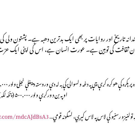
دانہ تاریخ اور روایات پر بھی ایک بدترین دھبہ ہے۔ پشتون ولی ک
ون ثقافت کی توہین ہے۔ عورت انسان ہے، اس کی اپنی ایک عزت ہے
او په بن د ورکړې ولور ۵۰۰,۰۰۰ (پنځه لکه) افغانۍ ووسي.
په ټولنیزو رسنیو کې لاس په لاس کېږي، لسګونه قومي…
er.com/mdcAJdBsA3