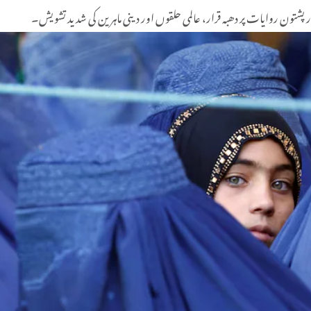
ور پشتون روایات پر دھبہ قرار، عالمی حلقوں اور دینی ماہرین کی شدید تشویش۔