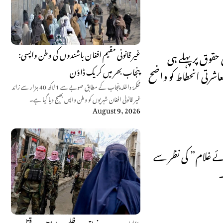
غیر قانونی مقیم افغان باشندوں کی وطن واپسی:
 حقوق پر پہلے ہی
پنجاب بھر میں کریک ڈاؤن
عاشرتی انحطاط کو واضح
محکمۂ داخلہ پنجاب کے مطابق صوبے سے 1 لاکھ 40 ہزار سے زائد
غیر قانونی افغان شہریوں کو وطن واپس بھیج دیا گیا ہے۔
August 9, 2026
ے غلام” کی نظر سے
۔