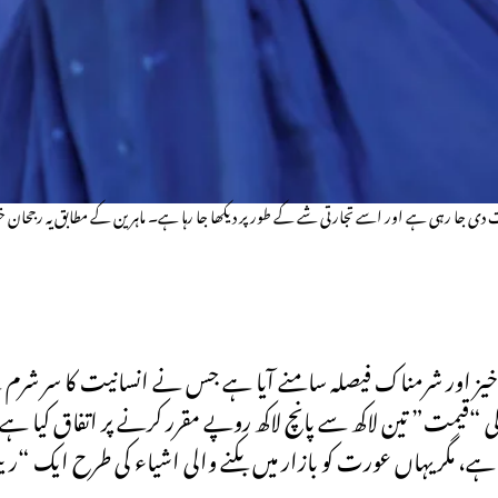
دی جا رہی ہے اور اسے تجارتی شے کے طور پر دیکھا جا رہا ہے۔ ماہرین کے مطابق یہ رجحان خوا
 خیز اور شرمناک فیصلہ سامنے آیا ہے جس نے انسانیت کا سر شرم س
ی “قیمت” تین لاکھ سے پانچ لاکھ روپے مقرر کرنے پر اتفاق کیا ہے۔
ی ہے، مگر یہاں عورت کو بازار میں بکنے والی اشیاء کی طرح ایک 