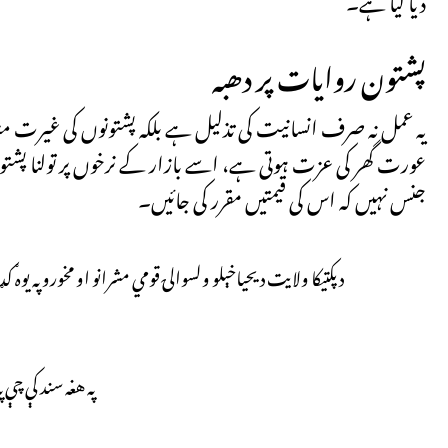
پشتون روایات پر دھبہ
یہ عمل نہ صرف انسانیت کی تذلیل ہے بلکہ پشتونوں کی غیرت من
عورت گھر کی عزت ہوتی ہے، اسے بازار کے نرخوں پر تولنا پشت
جنس نہیں کہ اس کی قیمتیں مقرر کی جائیں۔
په هغه سند کې چې 