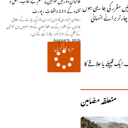
طالبان دور میں خواتین پر ظلم بے نقاب، قتل و
یں مقرر کی جا رہی ہوں
تشدد کے 231 واقعات رپورٹ
چارٹر برائے انسانی
برطانوی اخبار دی گارڈین اور زن ٹائمز کی رپورٹ کے مطابق
طالبان کے اقتدار کے بعد افغانستان کے 10 صوبوں میں خواتین
کے قتل کے 231 کیسز ریکارڈ کیے گئے ہیں۔
August 9, 2026
مزید لوڈ کریں
ایک قبیلے یا علاقے کا
متعلقہ مضامین