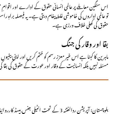
اس سنگین معاملے پر عالمی انسانی حقوق کے ادارے اور اقوامِ مت
تو عالمی اداروں کی خاموشی غلط پیغام دیتی ہے۔ یہ فیصلہ براہِ 
حقوق کی کھلی خلاف ورزی ہے۔
بقا اور وقار کی جنگ
ماہرین کا کہنا ہے اس غیر معزز رسم کو ختم کریں اور اپنی بیٹیو
مسئلہ نہیں بلکہ انسانیت کے وقار اور عورت کے حقوق کی بقا ک
بلوچستان: آپریشن ردالفتنہ 3 کے تحت انٹیلی جنس بیسڈ کارروائیاں، 15 خوارج ہلاک