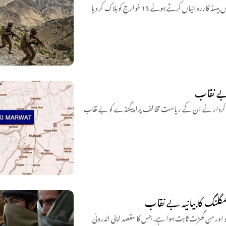
سیکیورٹی فورسز نے بلوچستان میں آپریشن ردالفتنہ 3 کے تحت مختلف اضلاع میں انٹیلی جنس بیسڈ کارروائیاں کرتے ہوئے 15 خوارج کو ہلاک کر دیا
 بے نقاب
فی کردار نے ان کے ریاست مخالف پراپیگنڈے کو بے نقاب
گلنگ کا بیانیہ بے نقاب
ی اسمگلنگ کا دعویٰ بے بنیاد اور من گھڑت ثابت ہوا ہے، جس کا مقصد اپنی اندرونی