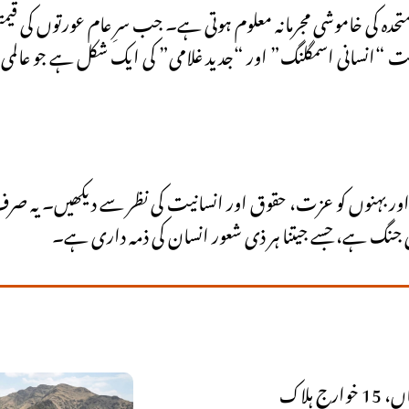
حدہ کی خاموشی مجرمانہ معلوم ہوتی ہے۔ جب سرِ عام عورتوں کی قیمت
راست “انسانی اسمگلنگ” اور “جدید غلامی” کی ایک شکل ہے جو عالمی 
ں اور بہنوں کو عزت، حقوق اور انسانیت کی نظر سے دیکھیں۔ یہ صرف 
ی جنگ ہے، جسے جیتنا ہر ذی شعور انسان کی ذمہ داری ہے۔