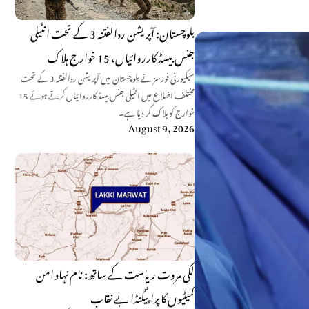
بلوچستان: آپریشن ردالفتنہ 3 کے تحت انٹیلی
جنس بیسڈ کارروائیاں، 15 خوارج ہلاک
سیکیورٹی فورسز نے بلوچستان میں آپریشن ردالفتنہ 3 کے تحت
مختلف اضلاع میں انٹیلی جنس بیسڈ کارروائیاں کرتے ہوئے 15
خوارج کو ہلاک کر دیا ہے۔
August 9, 2026
لکی مروت ریاست کے ساتھ: نام نہاد امن
کمیٹیوں کا پراپیگنڈا بے نقاب