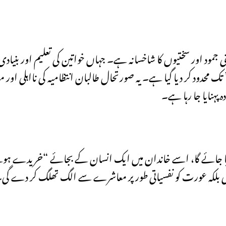
ی جمود اور سختیوں کا شاخسانہ ہے۔ جہاں خواتین کی تعلیم اور بنیادی
محدود کر دیا گیا ہے۔ یہ صورتحال طالبان انتظامیہ کی نااہلی اور م
 پہنایا جا رہا ہے۔
یا جائے گا، اسے خاندان میں ایک انسان کے بجائے “خریدے ہوئ
 گی بلکہ عورت کو نفسیاتی طور پر معاشرے سے الگ تھلگ کر دے گی