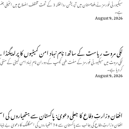
ہے۔
August 9, 2026
لکی مروت ریاست کے ساتھ: نام نہاد امن کمیٹیوں کا پراپیگنڈا
لکی مروت میں سیکیورٹی فورسز کے مفت طبی کیمپ کے دوران نام نہاد امن کمیٹی کے من
کر دیا ہے۔
August 9, 2026
افغان وزارتِ دفاع کا جعلی دعویٰ: پاکستان سے ہتھیاروں کی اسم
افغان وزارتِ دفاع کی جانب سے پاکستان سے 74 ہتھیاروں ک