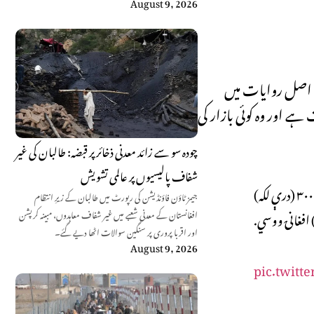
August 9, 2026
ی اصل روایات میں
 اور وہ کوئی بازار کی
چودہ سو سے زائد معدنی ذخائر پر قبضہ: طالبان کی غیر
شفاف پالیسیوں پر عالمی تشویش
د پکتیکا ولایت د یحیاخېلو ولسوالۍ قومي مشرانو او مخورو په یوه ګډه پرېکړه کې هوکړه کړې چې په دغه ولسوالۍ کې به له دې وروسته د پیغلې نجلۍ ولور ۳۰۰,۰۰۰ (درې لکه)
جیمز ٹاؤن فاؤنڈیشن کی رپورٹ میں طالبان کے زیرِ انتظام
افغانستان کے معدنی شعبے میں غیر شفاف معاہدوں، مبینہ کرپشن
اور اقربا پروری پر سنگین سوالات اٹھا دیے گئے۔
August 9, 2026
pic.twitt