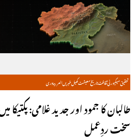
تحقیق
سیکیورٹی
ثقافت
تاریخ
معیشت
کھیل
خبریں
العربية
دری
طالبان کا جمود اور جدید غلامی: پکتیکا
سخت ردِعمل