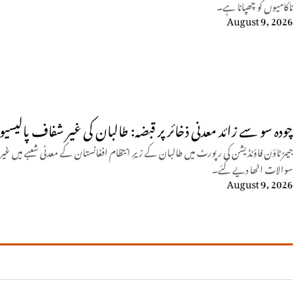
ناکامیوں کو چھپانا ہے۔
August 9, 2026
چودہ سو سے زائد معدنی ذخائر پر قبضہ: طالبان کی غیر شفاف پالیسی
جیمز ٹاؤن فاؤنڈیشن کی رپورٹ میں طالبان کے زیرِ انتظام افغانستان کے معدنی شعبے میں غیر
سوالات اٹھا دیے گئے۔
August 9, 2026