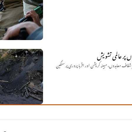
وں پر عالمی تشویش
 شفاف معاہدوں، مبینہ کرپشن اور اقربا پروری پر سنگین