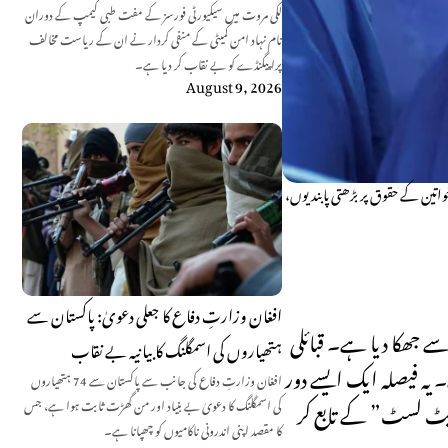
لکی مروت میں سیکیورٹی فورسز کے مفت طبی کیمپ کے دوران
نام نہاد امن کمیٹی کے منفی کردار نے ان کے ریاست مخالف
پراپیگنڈے کو بے نقاب کر دیا ہے۔
August 9, 2026
تین کے حقوق پر بڑھتی پابندیوں،
افغان وزارتِ دفاع کا جعلی دعویٰ: پاکستان سے
ے جھکا دیا ہے۔ قبائلی
ہتھیاروں کی اسمگلنگ کا بیانیہ بے نقاب
 یہ فیصلہ ایک ایسے دور
افغان وزارتِ دفاع کی جانب سے پاکستان سے 74 ہتھیاروں
“ریٹ لسٹ” کے تابع کر
کی اسمگلنگ کا دعویٰ بے بنیاد اور من گھڑت ثابت ہوا ہے، جس
کا مقصد اپنی اندرونی ناکامیوں کو چھپانا ہے۔