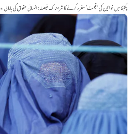
پکتیکا میں خواتین کی ‘قیمت’ مقرر کرنے کا شرمناک فیصلہ؛ انسانی حقوق کی پامالی ا