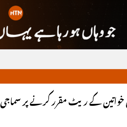
 میں خواتین کے ریٹ مقرر کرنے پر سماجی 