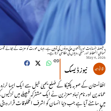
یہ فیصلہ انسانیت اور پشتون ولی دونوں کی توہین ہے، جہاں عورت کو عزت کے بجائے قیمت 
سماجی انحطاط اور منفی رویوں کی عکاسی کرتا ہے۔
May 4, 2026
نیوز ڈیسک
افغانستان کے صوبہ پکتیکا کے ضلع یحییٰ خیل سے ایک ایسا لرزہ
عمائدین اور نام نہاد معززین نے ایک مشترکہ فیصلے میں لڑکیوں ک
میں سامنے آیا ہے جب دنیا انسان کو اشرف المخلوقات قرار دیت
دیا گیا ہے۔