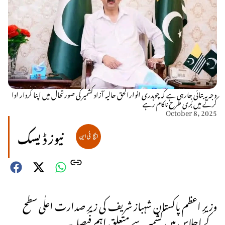
وجہ یہ بتائی جارہی ہے کہ چوہدری انوارالحق حالیہ آزاد کشمیر کی صورتحال میں اپنا کردار ادا
کرنے میں بُری طرح ناکام رہے
October 8, 2025
نیوز ڈیسک
وزیرِ اعظم پاکستان شہباز شریف کی زیرِ صدارت اعلٰی سطح
کے اجلاس میں کشمیر سے متعلق اہم فیصلہ۔