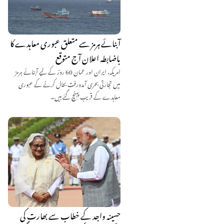
آبنائے ہرمز سے متعلق عبوری معاہدے کا
باضابطہ اعلان آج متوقع
امریکہ، ایران اور عمان 60 روز کے لیے آبنائے ہرمز
میں تجارتی بحری آمدورفت بحال کرنے کے عبوری
معاہدے کے قریب پہنچ گئے ہیں۔
حسینہ واجد کے خطاب سے بھارت کی