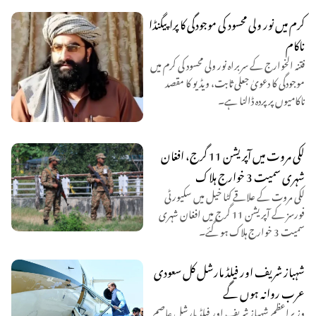
کرم میں نور ولی محسود کی موجودگی کا پراپیگنڈا
ناکام
فتنہ الخوارج کے سربراہ نور ولی محسود کی کرم میں
موجودگی کا دعویٰ جعلی ثابت، ویڈیو کا مقصد
ناکامیوں پر پردہ ڈالنا ہے۔
لکی مروت میں آپریشن 11 گرج، افغان
شہری سمیت 3 خوارج ہلاک
لکی مروت کے علاقے کٹا خیل میں سکیورٹی
فورسز کے آپریشن 11 گرج میں افغان شہری
سمیت 3 خوارج ہلاک ہو گئے۔
شہباز شریف اور فیلڈ مارشل کل سعودی
عرب روانہ ہوں گے
وزیراعظم شہباز شریف اور فیلڈ مارشل عاصم