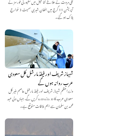
لکی مروت کے علاقے کٹا خیل میں سکیورٹی فورسز کے
آپریشن 11 گرج میں افغان شہری سمیت 3 خوارج
ہلاک ہو گئے۔
شہباز شریف اور فیلڈ مارشل کل سعودی
عرب روانہ ہوں گے
وزیراعظم شہباز شریف اور فیلڈ مارشل عاصم منیر کل
سعودی عرب کا دو روزہ دورہ کریں گے، جہاں ولی عہد
محمد بن سلمان سے اہم ملاقات متوقع ہے۔