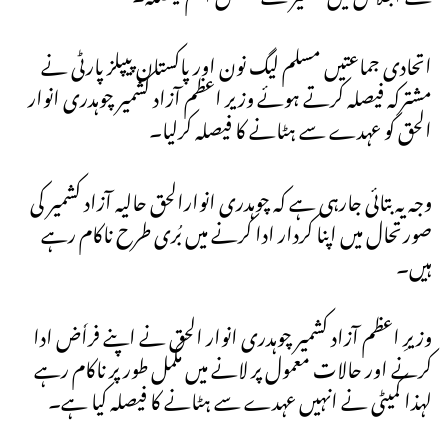
اتحادی جماعتیں مسلم لیگ نون اور پاکستان پیپلز پارٹی نے
مشترکہ فیصلہ کرتے ہوئے وزیر اعظم آزاد کشمیر چوہدری انوار
الحق کو عہدے سے ہٹانے کا فیصلہ کرلیا۔
وجہ یہ بتائی جارہی ہے کہ چوہدری انوارالحق حالیہ آزاد کشمیر کی
صورتحال میں اپنا کردار ادا کرنے میں بُری طرح ناکام رہے
ہیں۔
وزیرِ اعظم آزاد کشمیر چوہدری انوار الحق نے اپنے فراٗض ادا
کرنے اور حالات معمول پر لانے میں مکمل طور پر ناکام رہے
لہذا کمیٹی نے انہیں عہدے سے ہٹانے کا فیصلہ کیا ہے۔