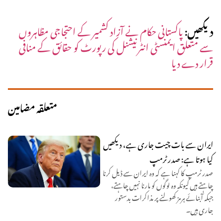
دیکھیں:
پاکستانی حکام نے آزاد کشمیر کے احتجاجی مظاہروں
سے متعلق ایمنسٹی انٹرنیشنل کی رپورٹ کو حقائق کے منافی
قرار دے دیا
متعلقہ مضامین
ایران سے بات چیت جاری ہے، دیکھیں
کیا ہوتا ہے: صدر ٹرمپ
صدر ٹرمپ کا کہنا ہے کہ وہ ایران سے ڈیل کرنا
چاہتے ہیں کیونکہ وہ لوگوں کو مارنا نہیں چاہتے،
جبکہ آبنائے ہرمز کھولنے پر مذاکرات بدستور
جاری ہیں۔