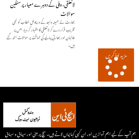
لاتعلقی، دہلی کے دوہرے معیار پر سنگین
سوالات
بھارت نے حسینہ واجد کے ورچوئل خطاب کو نجی
تقریب قرار دے کر لاتعلقی کا اظہار کر دیا، جس پر
طالبان اور بھارتی بیانیے کی مماثؒت پر سوالات اٹھ گئے
ہیں۔
مزید لوڈ کریں
ہم آپ کے لیے اہم آوازیں اور ان کہی کہانیاں لاتے ہیں۔ سچ پر مبنی اور سیاق و سباق