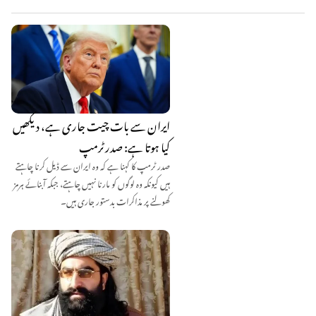
ایران سے بات چیت جاری ہے، دیکھیں
کیا ہوتا ہے: صدر ٹرمپ
صدر ٹرمپ کا کہنا ہے کہ وہ ایران سے ڈیل کرنا چاہتے
ہیں کیونکہ وہ لوگوں کو مارنا نہیں چاہتے، جبکہ آبنائے ہرمز
کھولنے پر مذاکرات بدستور جاری ہیں۔