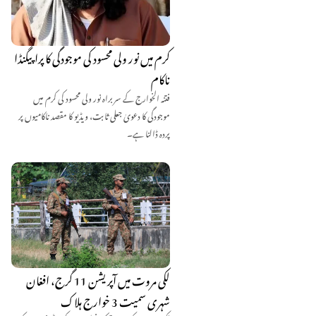
کرم میں نور ولی محسود کی موجودگی کا پراپیگنڈا
ناکام
فتنہ الخوارج کے سربراہ نور ولی محسود کی کرم میں
موجودگی کا دعویٰ جعلی ثابت، ویڈیو کا مقصد ناکامیوں پر
پردہ ڈالنا ہے۔
لکی مروت میں آپریشن 11 گرج، افغان
شہری سمیت 3 خوارج ہلاک