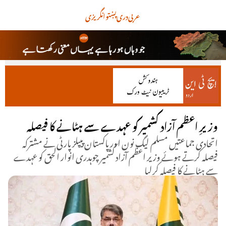
عربی
دری
پښتو
انگریزی
وزیرِ اعظم آزاد کشمیر کو عہدے سے ہٹانے کا فیصلہ
اتحادی جماعتیں مسلم لیگ نون اور پاکستان پیپلز پارٹی نے مشترکہ
فیصلہ کرتے ہوئے وزیر اعظم آزاد کشمیر چوہدری انوار الحق کو عہدے
سے ہٹانے کا فیصلہ کرلیا