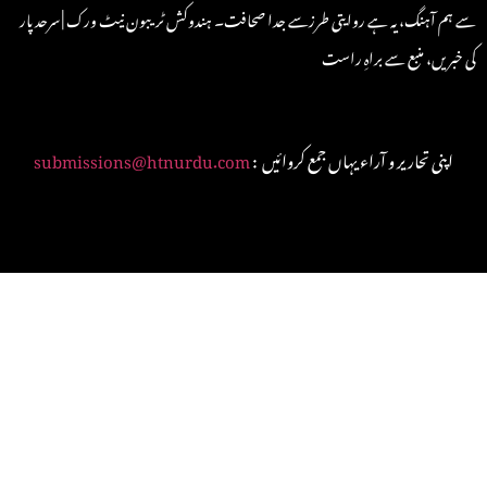
سے ہم آہنگ، یہ ہے روایتی طرزسے جدا صحافت۔ ہندوکش ٹریبون نیٹ ورک | سرحد پار
کی خبریں، منبع سے براہِ راست
: اپنی تحاریر و آراء یہاں جمع کروائیں
submissions@htnurdu.com