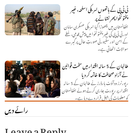
ٹی ٹی پی کے ہاتھوں امریکی اسلحہ، خیبر
پختونخوا پھر نشانے پر
افغانستان میں چھوڑا گیا امریکی عسکری سامان
اور ٹی ٹی پی کی خیبر پختونخوا میں پیش قدمی، خطے
کے امن اور سکیورٹی صورتِ حال پر گہرے
سوالات اٹھاتی ہے۔
طالبان کے 5 سالہ اقتدار میں سخت قوانین
نے آزاد صحافت کا خاتمہ کر دیا
رپورٹرز ودآؤٹ بارڈرز نے طالبان کے 5 سالہ
اقتدار پر رپورٹ جاری کرتے ہوئے افغانستان
کو معلومات کی جیل قرار دے دیا ہے۔
رائے دیں
Leave a Reply