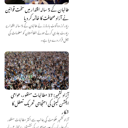
طالبان کے 5 سالہ اقتدار میں سخت قوانین
نے آزاد صحافت کا خاتمہ کر دیا
رپورٹرز ودآؤٹ بارڈرز نے طالبان کے 5 سالہ اقتدار پر
رپورٹ جاری کرتے ہوئے افغانستان کو معلومات کی
جیل قرار دے دیا ہے۔
آزاد کشمیر: 37 مطالبات منظور، عوامی
ایکشن کمیٹی کی احتجاجی تحریک تعطل کا
شکار
آزاد کشمیر حکومت کی جانب سے اکثر مطالبات منظور
کیے جانے کے بعد، مہاجرین کی نشستوں پر تنازع نے