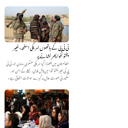
ٹی ٹی پی کے ہاتھوں امریکی اسلحہ، خیبر
پختونخوا پھر نشانے پر
افغانستان میں چھوڑا گیا امریکی عسکری سامان اور ٹی ٹی
پی کی خیبر پختونخوا میں پیش قدمی، خطے کے امن اور
سکیورٹی صورتِ حال پر گہرے سوالات اٹھاتی ہے۔