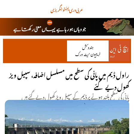
عربی
دری
پښتو
انگریزی
راول ڈیم میں پانی کی سطح میں مسلسل اضافہ، سپیل ویز
کھول دیے گئے
پانی کی سطح بلند ہونے پر ڈیم کے سپیل ویز کھول دیے گئے ہیں