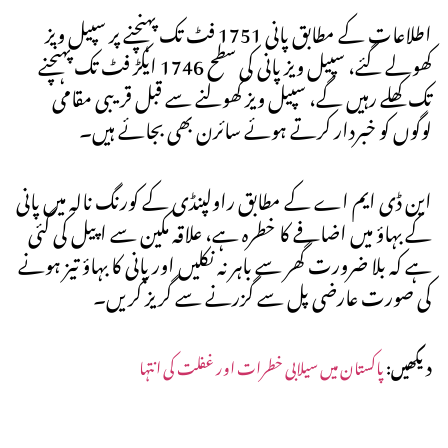
اطلاعات کے مطابق پانی 1751 فٹ تک پہنچنے پر سپیل ویز
کھولے گئے، سپیل ویز پانی کی سطح 1746 ایکڑ فٹ تک پہنچنے
تک کھلے رہیں گے، سپیل ویز کھولنے سے قبل قریبی مقامی
لوگوں کو خبردار کرتے ہوئے سائرن بھی بجائے ہیں۔
این ڈی ایم اے کے مطابق راولپنڈی کے کورنگ نالہ میں پانی
کے بہاؤ میں اضافے کا خطرہ ہے، علاقہ مکین سے اپیل کی گئی
ہے کہ بلا ضرورت گھر سے باہر نہ نکلیں اور پانی کا بہاؤ تیز ہونے
کی صورت عارضی پل سے گزرنے سے گریز کریں۔
دیکھیں:
پاکستان میں سیلابی خطرات اور غفلت کی انتہا