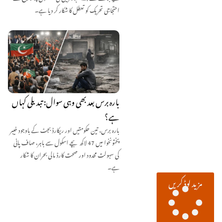
احتجاجی تحریک کو تعطل کا شکار کر دیا ہے۔
بارہ برس بعد بھی وہی سوال: تبدیلی کہاں
ہے؟
بارہ برس، تین حکومتیں اور ریکارڈ بجٹ کے باوجود خیبر
پختونخوا میں 47 لاکھ بچے اسکول سے باہر، صاف پانی
کی سہولت محدود اور صحت کارڈ مالی بحران کا شکار
ہے۔
مزید لوڈ کریں