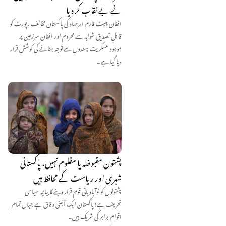
نے بے نقاب کر دیا
افغان پلیٹ فارم المرصاد کی پاکستان مخالف رپورٹ کو
قابلِ تصدیق شواہد سے محروم اور افغان سرزمین پر
موجود عسکریت پسندوں سے توجہ ہٹانے کی کوشش قرار
دیا گیا ہے۔
پشتون مقبوضہ یا مظلوم نہیں، پاکستانی
شہری اور ریاست کے محافظ ہیں
پشتونوں کو نوآبادیاتی قوم قرار دینے کا بیانیہ سیاسی
تحریف ہے؛ پاکستان ایک آئینی وفاق ہے جہاں تمام
اقوام برابر کی شریک ہیں۔