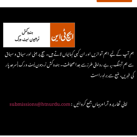
ہم آپ کے لیے اہم آوازیں اور ان کہی کہانیاں لاتے ہیں۔ سچ پر مبنی اور سیاق و سباق
سے ہم آہنگ، یہ ہے روایتی طرزسے جدا صحافت۔ ہندوکش ٹریبون نیٹ ورک | سرحد پار
کی خبریں، منبع سے براہِ راست
: اپنی تحاریر و آراء یہاں جمع کروائیں
submissions@htnurdu.com