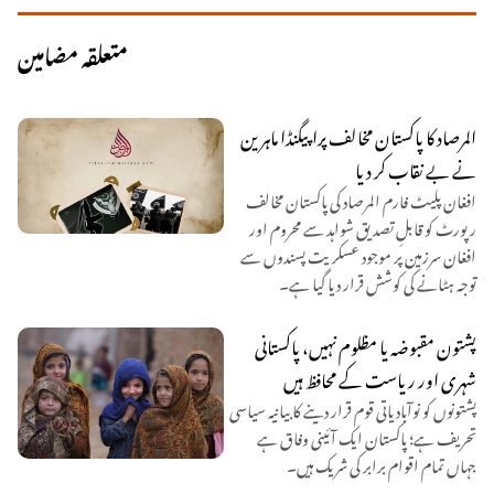
متعلقہ مضامین
المرصاد کا پاکستان مخالف پراپیگنڈا ماہرین
نے بے نقاب کر دیا
افغان پلیٹ فارم المرصاد کی پاکستان مخالف
رپورٹ کو قابلِ تصدیق شواہد سے محروم اور
افغان سرزمین پر موجود عسکریت پسندوں سے
توجہ ہٹانے کی کوشش قرار دیا گیا ہے۔
پشتون مقبوضہ یا مظلوم نہیں، پاکستانی
شہری اور ریاست کے محافظ ہیں
پشتونوں کو نوآبادیاتی قوم قرار دینے کا بیانیہ سیاسی
تحریف ہے؛ پاکستان ایک آئینی وفاق ہے
جہاں تمام اقوام برابر کی شریک ہیں۔