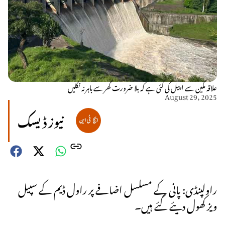
علاقہ مکین سے اپیل کی گئی ہے کہ بلا ضرورت گھر سے باہر نہ نکلیں
August 29, 2025
نیوز ڈیسک
راولپنڈی: پانی کے مسلسل اضافے پر راول ڈیم کے سپیل
ویز کھول دیئے گئے ہیں۔