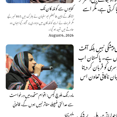
 کرتی ہے، مگر اسے
کتابوں سے کوئلہ کان تک
شانگلہ کے ذہین طالبعلم ابو سفیان نے میٹرک میں 865 نمبر لیے
مگر غربت نے اسے کوئلہ کان میں مزدوری پر مجبور کیا جہاں وہ
حادثے میں شہید ہو گیا۔
August 6, 2026
یاری پیشگی نہیں بلکہ آفت
ناقص ہے۔ پاکستان اب
ی کو قربان کر دیتا
ان ناکافی تعاون اس
ماہ رنگ بلوچ کیس: اقوام متحدہ میں درخواست
سے عدالتی فیصلے متاثر نہیں ہوں گے، قانونی
ماہرین
حولیاتی تبدیلی بے شک