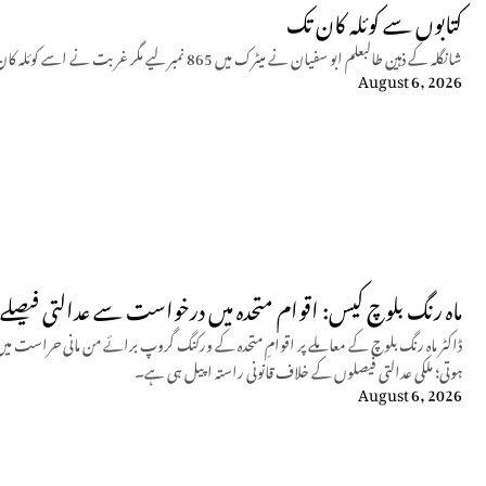
کتابوں سے کوئلہ کان تک
شانگلہ کے ذہین طالبعلم ابو سفیان نے میٹرک میں 865 نمبر لیے مگر غربت نے اسے کوئلہ کان میں مزدوری پر مجبور کیا جہاں وہ حادثے میں شہید ہو گیا۔
August 6, 2026
ماہ رنگ بلوچ کیس: اقوام متحدہ میں درخواست سے عدالتی فیصلے م
ڈاکٹر ماہ رنگ بلوچ کے معاملے پر اقوامِ متحدہ کے ورکنگ گروپ برائے من مانی حراست م
ہوتی؛ ملکی عدالتی فیصلوں کے خلاف قانونی راستہ اپیل ہی ہے۔
August 6, 2026