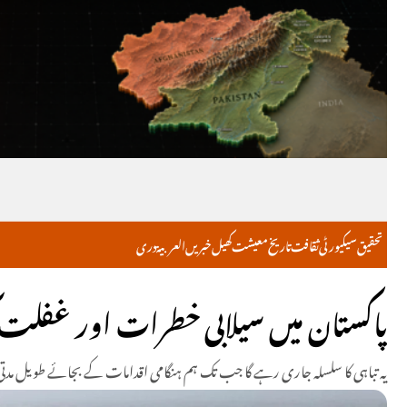
تحقیق
سیکیورٹی
ثقافت
تاریخ
معیشت
کھیل
خبریں
العربية
دری
پاکستان میں سیلابی خطرات اور غفلت کی
یہ تباہی کا سلسلہ جاری رہے گا جب تک ہم ہنگامی اقدامات کے بجائے طویل مدتی