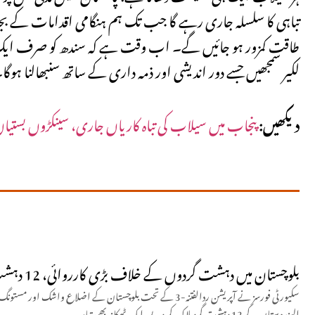
تباہی کا سلسلہ جاری رہے گا جب تک ہم ہنگامی اقدامات کے بجائے
طاقت کمزور ہو جائیں گے۔ اب وقت ہے کہ سندھ کو صرف ایک نالی 
لکیر سمجھیں جسے دور اندیشی اور ذمہ داری کے ساتھ سنبھالنا ہوگا
دیکھیں:
پنجاب میں سیلاب کی تباہ کاریاں جاری، سینکڑوں بستیاں ڈوب گئیں
بلوچستان میں دہشت گردوں کے خلاف بڑی کارروائی، 12 دہشت گرد ہلاک
سکیورٹی فورسز نے آپریشن ردالفتنہ-3 کے تحت بلوچستان کے اضلاع و
الہندوستان کے 12 دہشت گرد ہلاک کر دیے، ایک ٹھکانہ بھی تباہ۔