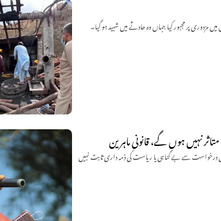
تاثر نہیں ہوں گے، قانونی ماہرین
یں درخواست سے بے گناہی یا ریاست کی ذمہ داری ثابت نہیں