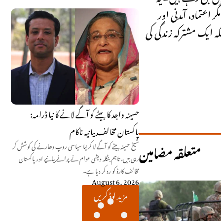
اعتماد، آمدنی اور
 ایک مشترکہ زندگی کی
حسینہ واجد کا بیٹے کو آگے لانے کا نیا ڈرامہ:
پاکستان مخالف بیانیہ ناکام
متعلقہ مضامین
شیخ حسینہ بیٹے کو آگے لا کر نیا سیاسی روپ دھارنے کی کوشش کر
رہی ہیں، تاہم بنگلہ دیشی عوام نے پرانے بیانیے اور پاکستان
مخالف کارڈ کو رد کر دیا ہے۔
August 6, 2026
مزید لوڈ کریں