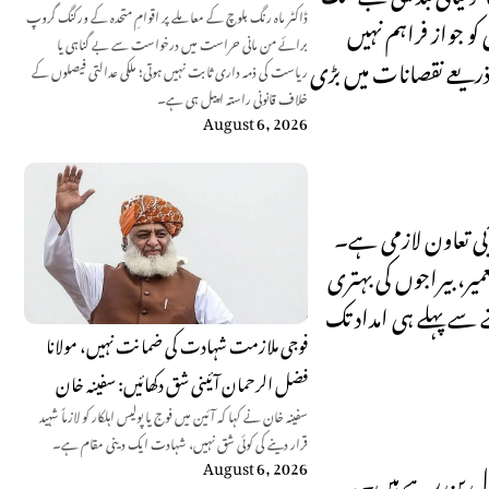
ڈاکٹر ماہ رنگ بلوچ کے معاملے پر اقوامِ متحدہ کے ورکنگ گروپ
و جواز فراہم نہیں
برائے من مانی حراست میں درخواست سے بے گناہی یا
 ذریعے نقصانات میں بڑی
ریاست کی ذمہ داری ثابت نہیں ہوتی؛ ملکی عدالتی فیصلوں کے
خلاف قانونی راستہ اپیل ہی ہے۔
August 6, 2026
بی تعاون لازمی ہے۔
میر، بیراجوں کی بہتری
 سے پہلے ہی امداد تک
فوجی ملازمت شہادت کی ضمانت نہیں، مولانا
فضل الرحمان آئینی شق دکھائیں: سفینہ خان
سفینہ خان نے کہا کہ آئین میں فوج یا پولیس اہلکار کو لازماً شہید
قرار دینے کی کوئی شق نہیں، شہادت ایک دینی مقام ہے۔
August 6, 2026
ول بن رہے ہیں۔ یہ