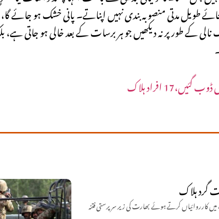
 طویل مدتی منصوبہ بندی نہیں اپناتے۔ پانی خشک ہو جائے گا، مگر 
کے طور پر نہ دیکھیں جو ہر برسات کے بعد خالی ہو جاتی ہے، بلکہ
۔
،17 افراد ہلاک
اشک اور مستونگ میں کارروائیاں کرتے ہوئے بھارت کی زیر سرپرستی فتنہ