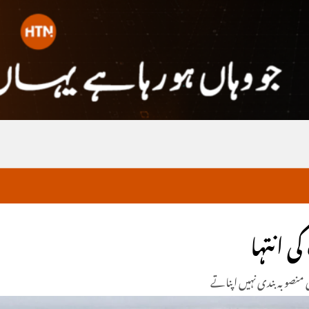
 انتہا
 منصوبہ بندی نہیں اپناتے