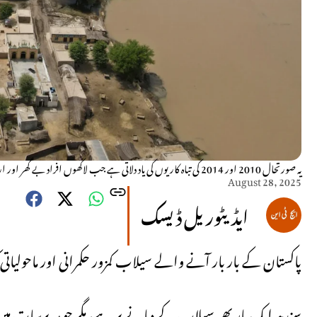
یہ صورتحال 2010 اور 2014 کی تباہ کاریوں کی یاد دلاتی ہے جب لاکھوں افراد بے گھر اور اربوں کا نقصان ہوا۔
August 28, 2025
ایڈیٹوریل ڈیسک
پاکستان کے بار بار آنے والے سیلاب کمزور حکمرانی اور ماحولیا
سندھ ایک بار پھر سیلاب کے دہانے پر ہے، مگر جو ہر برسات میں 