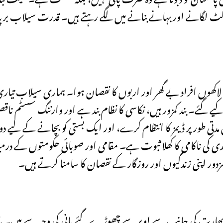
ں کٹ لگانے اور بہانے بنانے میں لگے رہتے ہیں۔ قدرت سیلاب برپا
 کی یاد دلاتی ہے جب لاکھوں افراد بے گھر اور اربوں کا نقصان ہوا۔ ہماری سیلاب ت
ے گئے۔ بند کمزور ہیں، نکاسی کا نظام بند ہے اور وارننگ سسٹم 
ی طور پر ڈیمز کا انتظام کرے، اور ایک بستی کو بچانے کے لیے دوسر
 کی ناکامی کا کھلا ثبوت ہے۔ مقامی اور صوبائی حکومتوں کے درمی
دور اپنی زندگیوں اور روزگار کے نقصان کا سامنا کرتے ہیں۔
ر بھارت کی جانب سے اوپر سے چھوڑے گئے پانی کی وجہ سے ہیں۔ ما