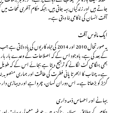
جاتے ہیں اور زندگیاں بہہ جاتی ہیں، جبکہ حکام آخری لمحات می
آفت انسان کی ناکامی بنا دیتی ہے۔
ایک مانوس آفت
یہ صورتحال 2010 اور 2014 کی تباہ کاریوں
کے بعد کی ہے، باوجود اس کے کہ اصلاحات کے وعدے بار بار کی
بھی ہنگامی کٹ لگانے کو ترجیح دیتا ہے بجائے اس کے کہ طویل مدت
ہے۔ چناب کا ابھرتا پانی فطرت کی طاقت اور ہماری منصوبہ بندی
گڑبڑ کو بڑھاتا ہے۔ اس دوران کسان، چرواہے اور دیہاڑی دار مز
بہانے اور احساس ذمہ داری
حکام کے مطابق یہ سیلاب ناگزیر ہیں، جو غیر معمولی برسات او