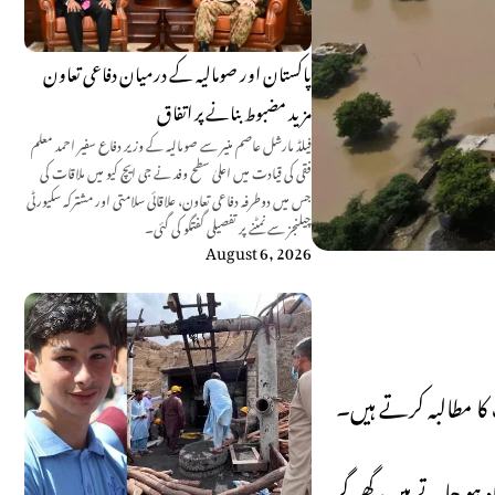
پاکستان اور صومالیہ کے درمیان دفاعی تعاون
مزید مضبوط بنانے پر اتفاق
فیلڈ مارشل عاصم منیر سے صومالیہ کے وزیر دفاع سفیر احمد معلم
فقی کی قیادت میں اعلیٰ سطح وفد نے جی ایچ کیو میں ملاقات کی
جس میں دوطرفہ دفاعی تعاون، علاقائی سلامتی اور مشترکہ سکیورٹی
چیلنجز سے نمٹنے پر تفصیلی گفتگو کی گئی۔
August 6, 2026
کا مطالبہ کرتے ہیں۔
 ہو جاتے ہیں، گھر گر