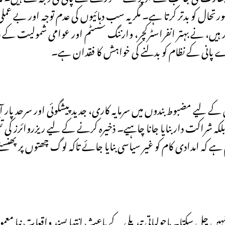
ل کو بدتر کرتا ہے۔ مگر یہ سب دہائیوں کی عدم توجہ اور بے عملی ک
کار ہیں، نے بہتر انفراسٹرکچر، وارننگ سسٹم اور عوامی شمولیت کے
ے پانی کے نظام کو بدلنے کی خواہش کا فقدان ہے۔
لیے مضبوط بندوں میں سرمایہ کاری، جدید پیشگوئی اور سرحد پار آ
لکہ شراکت دار بنایا جانا چاہیے۔ ذخیرہ کرنے کے لیے ریزروائرز کی تع
ہ امدادی کام کو غیر سیاسی بنایا جائے تاکہ لوگ چھتوں پر پھنسنے
یں چل سکتا۔ ماحولیاتی تبدیلی کے باعث انتہا پسند واقعات نیا معم