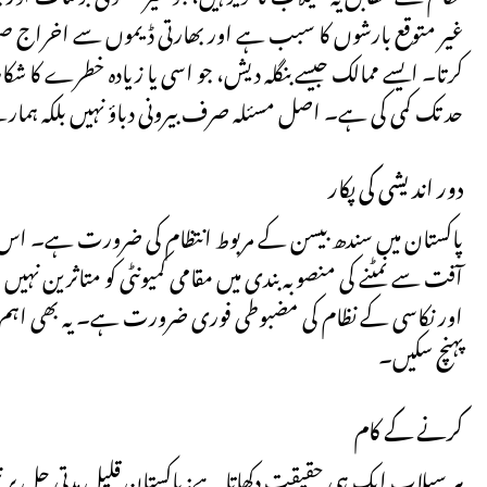
غیر متوقع بارشوں کا سبب ہے اور بھارتی ڈیموں سے اخراج صورتحا
کرتا۔ ایسے ممالک جیسے بنگلہ دیش، جو اسی یا زیادہ خطرے کا ش
حد تک کمی کی ہے۔ اصل مسئلہ صرف بیرونی دباؤ نہیں بلکہ ہمار
دور اندیشی کی پکار
پاکستان میں سندھ بیسن کے مربوط انتظام کی ضرورت ہے۔ اس کے 
آفت سے نمٹنے کی منصوبہ بندی میں مقامی کمیونٹی کو متاثرین نہیں ب
اور نکاسی کے نظام کی مضبوطی فوری ضرورت ہے۔ یہ بھی اہم ہے ک
پہنچ سکیں۔
کرنے کے کام
ہر سیلاب ایک ہی حقیقت دکھاتا ہے: پاکستان قلیل مدتی حل پر نہ