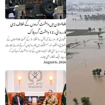
بلوچستان میں دہشت گردوں کے خلاف بڑی
کارروائی، 12 دہشت گرد ہلاک
سکیورٹی فورسز نے آپریشن ردالفتنہ-3 کے تحت بلوچستان کے
اضلاع واشک اور مستونگ میں کارروائیاں کرتے ہوئے بھارت
کی زیر سرپرستی فتنہ الہندوستان کے 12 دہشت گرد ہلاک کر
دیے، ایک ٹھکانہ بھی تباہ۔
August 6, 2026