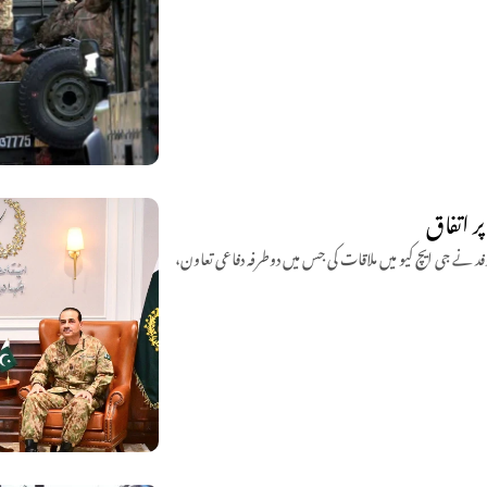
ر اتفاق
وفد نے جی ایچ کیو میں ملاقات کی جس میں دوطرفہ دفاعی تعاون،