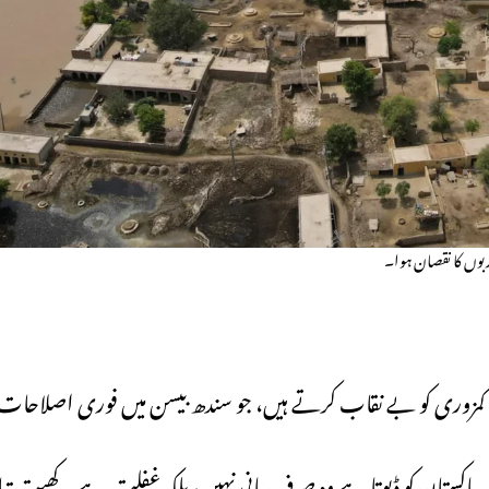
تی کمزوری کو بے نقاب کرتے ہیں، جو سندھ بیسن میں فوری اصلاحات 
پاکستان کو ڈبوتا ہے وہ صرف پانی نہیں، بلکہ غفلت ہے۔ کھیت تباہ