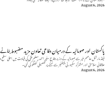
August 6, 2026
پاکستان اور صومالیہ کے درمیان دفاعی تعاون مزید مضبوط بنانے پ
فیلڈ مارشل عاصم منیر سے صومالیہ کے وزیر دفاع سفیر احمد معلم فقی کی قیادت میں اعلیٰ سطح 
علاقائی سلامتی اور مشترکہ سکیورٹی چیلنجز سے نمٹنے پر تفصیلی گفتگو کی گئی۔
August 6, 2026