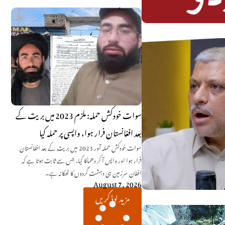
سوات خودکش حملہ: ملزم 2023 میں بریت کے
بعد افغانستان فرار ہوا، واپسی پر حملہ کیا
سوات خودکش حملہ آور 2023 میں بریت کے بعد افغانستان
فرار ہوا اور واپس آ کر دھماکا کیا، جس سے ثابت ہوتا ہے کہ
افغان سرزمین ہی دہشت گردوں کا ٹھکانہ ہے۔
August 7, 2026
مزید لوڈ کریں