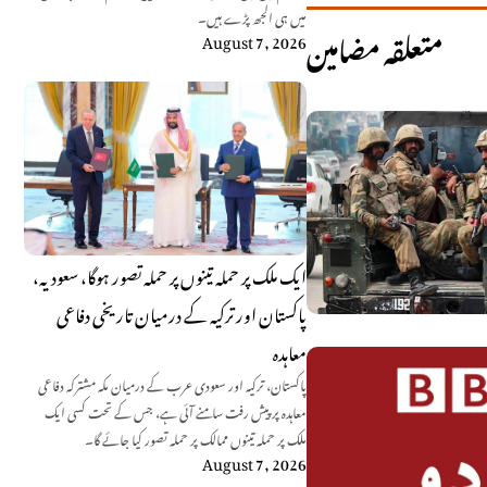
میں ہی الجھ پڑے ہیں۔
متعلقہ مضامین
August 7, 2026
ایک ملک پر حملہ تینوں پر حملہ تصور ہوگا، سعودیہ،
پاکستان اور ترکیہ کے درمیان تاریخی دفاعی
معاہدہ
پاکستان، ترکیہ اور سعودی عرب کے درمیان مکہ مشترکہ دفاعی
معاہدہ پر پیش رفت سامنے آئی ہے، جس کے تحت کسی ایک
ملک پر حملہ تینوں ممالک پر حملہ تصور کیا جائے گا۔
August 7, 2026