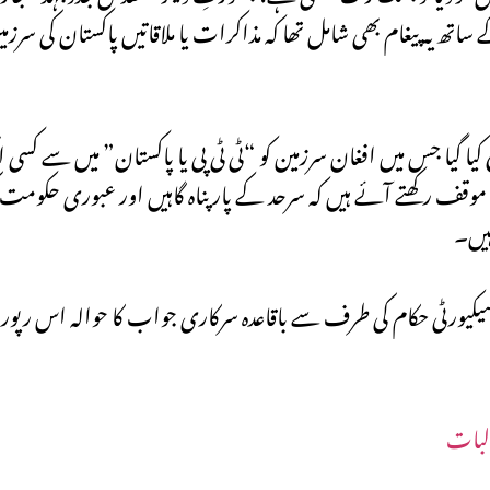
تھ یہ پیغام بھی شامل تھا کہ مذاکرات یا ملاقاتیں پاکستان کی سرزمی
ا گیا جس میں افغان سرزمین کو “ٹی ٹی پی یا پاکستان” میں سے کسی 
 یہ موقف رکھتے آئے ہیں کہ سرحد کے پار پناہ گاہیں اور عبوری حکو
ہیں۔
یکیورٹی حکام کی طرف سے باقاعدہ سرکاری جواب کا حوالہ اس رپو
البات