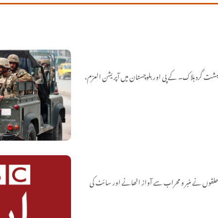
 کے تل گُرگُری روڈ پر سکیورٹی فورسز اور دہشت گردوں کے درمیان شدید جھڑپ، 3 دہشت گرد ہلاک۔ کے پی اور بلوچستان میں آپریشن العزم،
حلقوں نے منبر و محراب سے آواز اٹھانے اور سائٹ کی