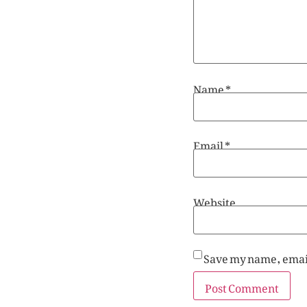
Name
*
Email
*
Website
Save my name, email