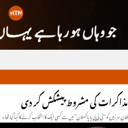
مذاکرات کی مشروط پیشکش کر دی
 سرزمین کو “ٹی ٹی پی یا پاکستان” میں سے کسی ایک کا انتخاب کرنے کا کہا گیا تھا۔