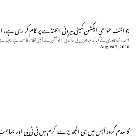
جوائنٹ عوامی ایکشن کمیٹی بیرونی ایجنڈے پر کام کر رہی ہے، ا
احمد رضا قادری نے کہا کہ مہاجرین کی نمائندگی آزاد کشمیر کے آئینی نظام کا حصہ ہے، 
August 7, 2026
کالعدم گروہ آپس میں ہی الجھ پڑے: کرم میں ٹی ٹی پی اور جماعت الاحرار