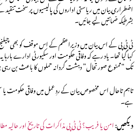
اضطراری بیان میں ریاستی اداروں کی پالیسیوں پر سخت تنقید کے سا
بشرطیکہ ضمانتیں لیے جائیں۔
ٹی ٹی پی کے اس بیان میں وزیراعظم کے اس موقف کو بھی چیلنج کی
کہا گیا تھا۔ یاد رہے کہ وفاقی حکومت اور سکیورٹی ادارے بارہا
تک “ممنوع صورتحال” دہشت گردانہ حملوں کا باعث بن رہی 
تاہم تاحال اس مخصوص بیان کے ردِ عمل میں وفاقی حکومت یا س
ہے۔
دیکھیں:
امن یا فریب؟ ٹی ٹی پی مذاکرات کی تاریخ اور حالیہ مط