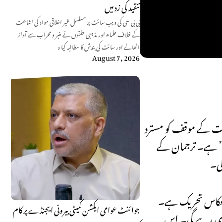
تنقید کی زد میں
بی بی سی کی ویب سائٹ پر مسلسل غیر اخلاقی مواد کی اشاعت
کے خلاف علماء اور مذہبی حلقوں نے منبر و محراب سے آواز
اٹھانے اور سائٹ کی بندش کا مطالبہ کیا ہ
August 7, 2026
ومت کے موقف کو مسترد
ریک” ہے۔ ترجمان کے
گی۔
کی عکاس تحریک ہے۔
جوائنٹ عوامی ایکشن کمیٹی بیرونی ایجنڈے پر کام
اری رہے گی۔ اس