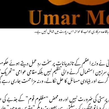
 باقاعدہ سرکاری جواب کا حوالہ اس رپورٹ میں شامل نہیں ہے۔
اسانی نے وزیراعظم کے تازہ بیانات پر سخت ردِ عمل دیتے ہوئے حک
الک کی سرزمین استعمال کرنے والی تنظیم نہیں بلکہ مقامی عوامی “تح
و رہا کرے اور بنیادی مسائل کا حل نکالے، ورنہ مزاحمت جاری رہے 
سرحد یا سرپرستی کی ضرورت نہیں اور وہ محض “مظلوم قوم” کے جذبے 
 حل کر دیا تو جنگ رک سکتی ہے، بصورتِ دیگر “مقدس جدوجہد” ج