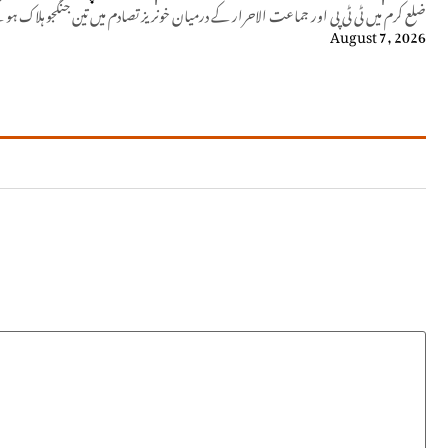
ضلع کرم میں ٹی ٹی پی اور جماعت الاحرار کے درمیان خونریز تصادم میں تین جنگجو ہلاک ہو
August 7, 2026