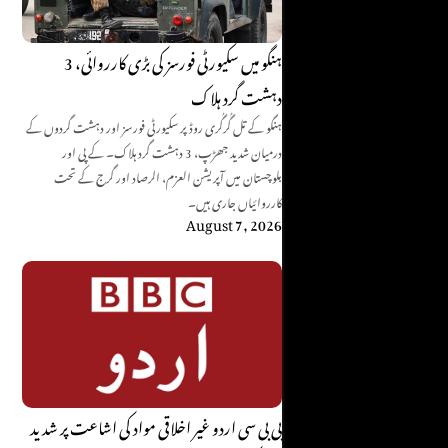
ہنگو میں سکیورٹی فورسز کی بڑی کارروائی، 3
دہشت گرد ہلاک
ہنگو کے تل گُرگُری روڈ پر سکیورٹی فورسز اور دہشت گردوں کے
درمیان شدید جھڑپ، 3 دہشت گرد ہلاک۔ کے پی اور
بلوچستان میں آپریشن العزم، الرصاد اور گرج کے تحت
کارروائیاں جاری ہیں۔
August 7, 2026
بی بی سی اردو غیر اخلاقی مواد کی اشاعت پر شدید