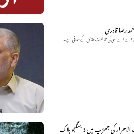
حمد رضا قادری
جبکہ جے اے اے سی کی مخالفت حقائق کے منافی ہے۔
 کی جھڑپ میں 3 جنگجو ہلاک