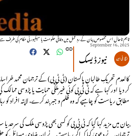
تاہم تاحال اس مخصوص بیان کے ردِ عمل میں وفاقی حکومت یا سیکیورٹی حکام کی طرف سے
September 16, 2025
نیوز ڈیسک
کالعدم تحریکِ طالبانِ پاکستان (ٹی ٹی پی) کے ترجمان محمد خر
کر دیا اور کہا ہے کہ ٹی ٹی پی کوئی غیرملکی حمایت یا پڑوسی مم
مطابق ریاست کو چاہیے کہ وہ ظلم و جبر بند کرے، لاپتہ افراد ک
بیان میں مزید کہا گیا کہ ٹی ٹی پی کو کسی بھی پڑوسی ملک کی 
ترجمان نے دعویٰ کیا کہ اگر ریاست نے ان بنیادی مسائل کو