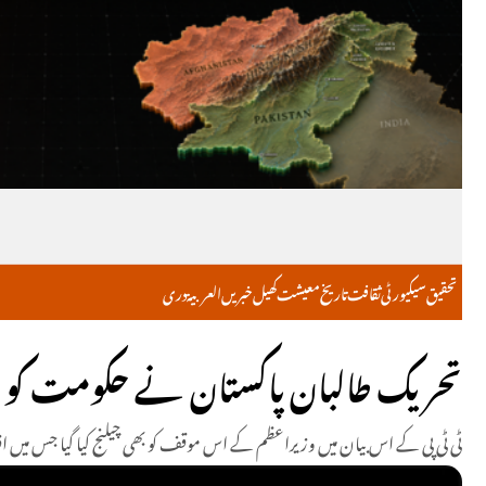
تحقیق
سیکیورٹی
ثقافت
تاریخ
معیشت
کھیل
خبریں
العربية
دری
تحریک طالبان پاکستان نے حکومت کو 
ٹی ٹی پی کے اس بیان میں وزیراعظم کے اس موقف کو بھی چیلنج کیا گیا جس میں افغان