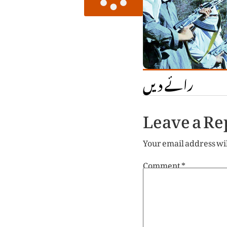
رائے دیں
Leave a Re
Your email address wil
Comment
*