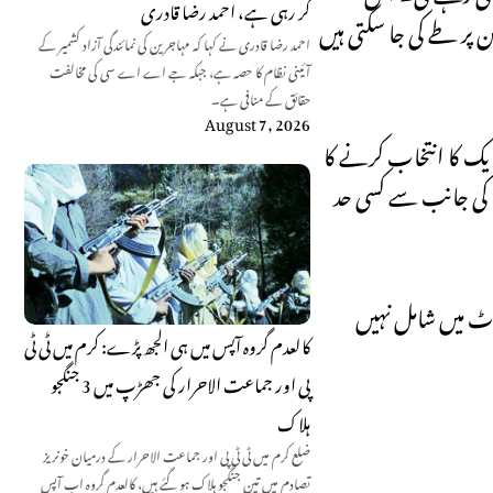
کر رہی ہے، احمد رضا قادری
ن پر طے کی جا سکتی ہیں
احمد رضا قادری نے کہا کہ مہاجرین کی نمائندگی آزاد کشمیر کے
آئینی نظام کا حصہ ہے، جبکہ جے اے اے سی کی مخالفت
حقائق کے منافی ہے۔
August 7, 2026
ایک کا انتخاب کرنے کا
مت کی جانب سے کسی حد
رٹ میں شامل نہیں
کالعدم گروہ آپس میں ہی الجھ پڑے: کرم میں ٹی ٹی
پی اور جماعت الاحرار کی جھڑپ میں 3 جنگجو
ہلاک
ضلع کرم میں ٹی ٹی پی اور جماعت الاحرار کے درمیان خونریز
تصادم میں تین جنگجو ہلاک ہو گئے ہیں، کالعدم گروہ اب آپس