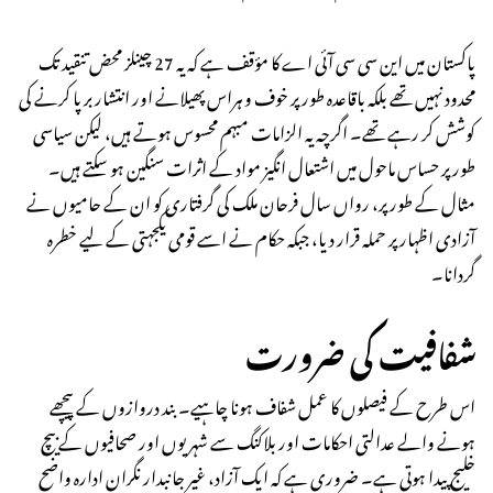
پاکستان میں این سی سی آئی اے کا مؤقف ہے کہ یہ 27 چینلز محض تنقید تک
محدود نہیں تھے بلکہ باقاعدہ طور پر خوف و ہراس پھیلانے اور انتشار برپا کرنے کی
کوشش کر رہے تھے۔ اگرچہ یہ الزامات مبہم محسوس ہوتے ہیں، لیکن سیاسی
طور پر حساس ماحول میں اشتعال انگیز مواد کے اثرات سنگین ہو سکتے ہیں۔
مثال کے طور پر، رواں سال فرحان ملک کی گرفتاری کو ان کے حامیوں نے
آزادی اظہار پر حملہ قرار دیا، جبکہ حکام نے اسے قومی یکجہتی کے لیے خطرہ
گردانا۔
شفافیت کی ضرورت
اس طرح کے فیصلوں کا عمل شفاف ہونا چاہیے۔ بند دروازوں کے پیچھے
ہونے والے عدالتی احکامات اور بلاکنگ سے شہریوں اور صحافیوں کے بیچ
خلیج پیدا ہوتی ہے۔ ضروری ہے کہ ایک آزاد، غیر جانبدار نگران ادارہ واضح