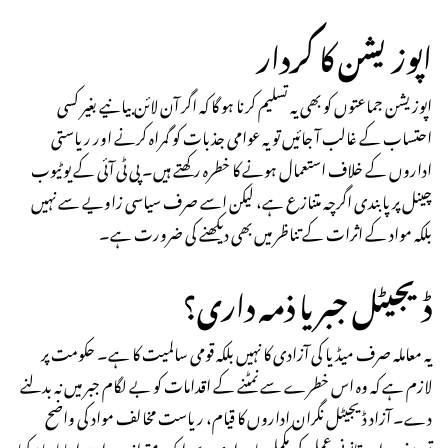
اپوزیشن کا کردار
اپوزیشن جماعتوں کو بھی یہ تسلیم کرنا ہو گا کہ اگر آن لائن بیانیے بغیر کسی
احتساب کے غالب آ جائیں تو یہ عوامی جذبات کو گمراہ کرنے اور ریاستی
اداروں کے خلاف استعمال ہونے کا خطرہ رکھتے ہیں۔ پی ٹی آئی کے یوٹیوب
چینل پر پابندی اگرچہ متنازع ہے، لیکن اسے صرف سیاسی زاویے سے نہیں
بلکہ مواد کے اثرات کے تناظر میں بھی دیکھنے کی ضرورت ہے۔
ڈیجیٹل جبر یا ذمہ داری؟
یہ معاملہ صرف میڈیا کی آزادی کا نہیں بلکہ قومی سالمیت کا ہے۔ حکومت پر
لازم ہے کہ وہ اس خطرے سے نمٹنے کے اقدامات کو بے لگام جبر میں نہ بدلنے
دے۔ آزاد ڈیجیٹل نگران اداروں کا قیام، ریاست مخالف مواد کی واضح
تعریف، اور قانونی عمل کی مکمل پاسداری سے ایک متوازن راستہ اپنایا جا سکتا