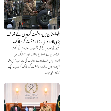
بلوچستان میں دہشت گردوں کے خلاف
بڑی کارروائی، 12 دہشت گرد ہلاک
سکیورٹی فورسز نے آپریشن ردالفتنہ-3 کے تحت
بلوچستان کے اضلاع واشک اور مستونگ میں
کارروائیاں کرتے ہوئے بھارت کی زیر سرپرستی فتنہ
الہندوستان کے 12 دہشت گرد ہلاک کر دیے، ایک
ٹھکانہ بھی تباہ۔