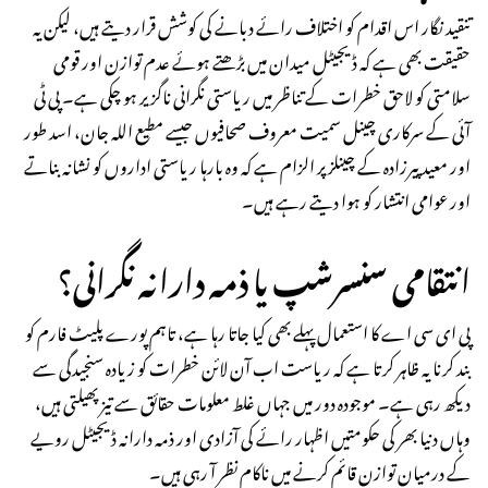
تنقید نگار اس اقدام کو اختلاف رائے دبانے کی کوشش قرار دیتے ہیں، لیکن یہ
حقیقت بھی ہے کہ ڈیجیٹل میدان میں بڑھتے ہوئے عدم توازن اور قومی
سلامتی کو لاحق خطرات کے تناظر میں ریاستی نگرانی ناگزیر ہو چکی ہے۔ پی ٹی
آئی کے سرکاری چینل سمیت معروف صحافیوں جیسے مطیع اللہ جان، اسد طور
اور معید پیرزادہ کے چینلز پر الزام ہے کہ وہ بارہا ریاستی اداروں کو نشانہ بناتے
اور عوامی انتشار کو ہوا دیتے رہے ہیں۔
انتقامی سنسرشپ یا ذمہ دارانہ نگرانی؟
پی ای سی اے کا استعمال پہلے بھی کیا جاتا رہا ہے، تاہم پورے پلیٹ فارم کو
بند کرنا یہ ظاہر کرتا ہے کہ ریاست اب آن لائن خطرات کو زیادہ سنجیدگی سے
دیکھ رہی ہے۔ موجودہ دور میں جہاں غلط معلومات حقائق سے تیز پھیلتی ہیں،
وہاں دنیا بھر کی حکومتیں اظہار رائے کی آزادی اور ذمہ دارانہ ڈیجیٹل رویے
کے درمیان توازن قائم کرنے میں ناکام نظر آ رہی ہیں۔