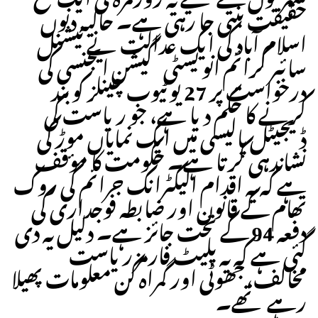
حقیقت بنتی جا رہی ہے۔ حالیہ دنوں
اسلام آباد کی ایک عدالت نے نیشنل
سائبر کرائم انویسٹی گیشن ایجنسی کی
درخواست پر 27 یوٹیوب چینلز کو بند
کرنے کا حکم دیا ہے، جو ریاست کی
ڈیجیٹل پالیسی میں ایک نمایاں موڑ کی
نشاندہی کرتا ہے۔ حکومت کا مؤقف
ہے کہ یہ اقدام الیکٹرانک جرائم کی روک
تھام کے قانون اور ضابطہ فوجداری کی
دفعہ 94 کے تحت جائز ہے۔ دلیل یہ دی
گئی ہے کہ یہ پلیٹ فارمز ریاست
مخالف، جھوٹی اور گمراہ کن معلومات پھیلا
رہے تھے۔