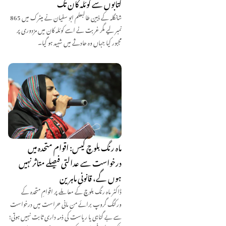
کتابوں سے کوئلہ کان تک
شانگلہ کے ذہین طالبعلم ابو سفیان نے میٹرک میں 865
نمبر لیے مگر غربت نے اسے کوئلہ کان میں مزدوری پر
مجبور کیا جہاں وہ حادثے میں شہید ہو گیا۔
ماہ رنگ بلوچ کیس: اقوام متحدہ میں
درخواست سے عدالتی فیصلے متاثر نہیں
ہوں گے، قانونی ماہرین
ڈاکٹر ماہ رنگ بلوچ کے معاملے پر اقوامِ متحدہ کے
ورکنگ گروپ برائے من مانی حراست میں درخواست
سے بے گناہی یا ریاست کی ذمہ داری ثابت نہیں ہوتی؛