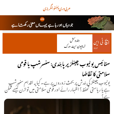
عربی
دری
پښتو
انگریزی
ستائیس یوٹیوب چینلز پر پابندی: سنسرشپ یا قومی
سلامتی کا تقاضا
یوٹیوب چینلز کی بندش پر بحث زوروں پر ہے۔ کیا یہ اقدام سنسرشپ
ہے یا ریاستی تحفظ؟ اظہار رائے اور قومی سلامتی میں توازن کیسے ممکن
ہے؟