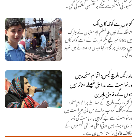
سکیورٹی چیلنجز سے نمٹنے پر تفصیلی گفتگو کی گئی۔
کتابوں سے کوئلہ کان تک
شانگلہ کے ذہین طالبعلم ابو سفیان نے میٹرک
میں 865 نمبر لیے مگر غربت نے اسے کوئلہ کان
میں مزدوری پر مجبور کیا جہاں وہ حادثے میں شہید
ہو گیا۔
ماہ رنگ بلوچ کیس: اقوام متحدہ میں
درخواست سے عدالتی فیصلے متاثر نہیں
ہوں گے، قانونی ماہرین
ڈاکٹر ماہ رنگ بلوچ کے معاملے پر اقوامِ متحدہ
کے ورکنگ گروپ برائے من مانی حراست میں
درخواست سے بے گناہی یا ریاست کی ذمہ
داری ثابت نہیں ہوتی؛ ملکی عدالتی فیصلوں کے
خلاف قانونی راستہ اپیل ہی ہے۔