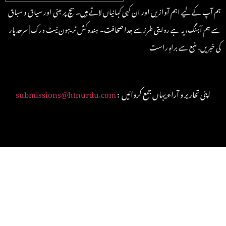
ہم آپ کے لیے اہم آوازیں اور ان کہی کہانیاں لاتے ہیں۔ سچ پر مبنی اور سیاق و سباق
سے ہم آہنگ، یہ ہے روایتی طرزسے جدا صحافت۔ ہندوکش ٹریبون نیٹ ورک | سرحد پار
کی خبریں، منبع سے براہِ راست
: اپنی تحاریر و آراء یہاں جمع کروائیں
submissions@htnurdu.com