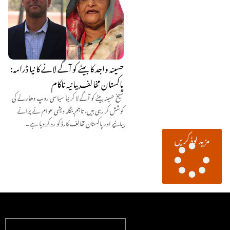
حسینہ واجد کا بیٹے کو آگے لانے کا نیا ڈرامہ:
پاکستان مخالف بیانیہ ناکام
شیخ حسینہ بیٹے کو آگے لا کر نیا سیاسی روپ دھارنے کی
کوشش کر رہی ہیں، تاہم بنگلہ دیشی عوام نے پرانے
بیانیے اور پاکستان مخالف کارڈ کو رد کر دیا ہے۔
مزید لوڈ کریں