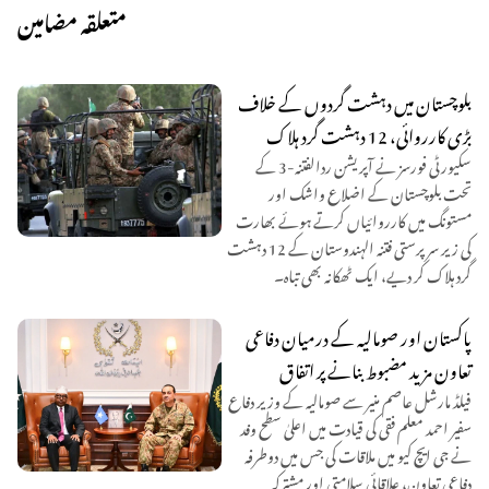
متعلقہ مضامین
بلوچستان میں دہشت گردوں کے خلاف
بڑی کارروائی، 12 دہشت گرد ہلاک
سکیورٹی فورسز نے آپریشن ردالفتنہ-3 کے
تحت بلوچستان کے اضلاع واشک اور
مستونگ میں کارروائیاں کرتے ہوئے بھارت
کی زیر سرپرستی فتنہ الہندوستان کے 12 دہشت
گرد ہلاک کر دیے، ایک ٹھکانہ بھی تباہ۔
پاکستان اور صومالیہ کے درمیان دفاعی
تعاون مزید مضبوط بنانے پر اتفاق
فیلڈ مارشل عاصم منیر سے صومالیہ کے وزیر دفاع
سفیر احمد معلم فقی کی قیادت میں اعلیٰ سطح وفد
نے جی ایچ کیو میں ملاقات کی جس میں دوطرفہ
دفاعی تعاون، علاقائی سلامتی اور مشترکہ