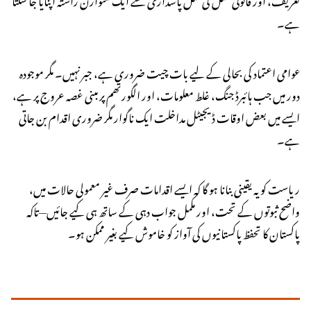
ہے۔
عوامی اعتماد کی بحالی کے لیے بات چیت ضروری ہے، جبر نہیں۔ مگر موجودہ
دور میں جب ہائبرڈ جنگ، غلط معلومات، اور الگورتھم پر مبنی غصہ عروج پر ہے،
ایسے میں بعض اوقات ڈیجیٹل مداخلت ایک ناگوار مگر ضروری اقدام بن جاتی
ہے۔
ریاست کو یہ یقینی بنانا ہو گا کہ ایسے اقدامات صرف غیر معمولی حالات میں،
واضح ثبوتوں کے تحت، اور مکمل جواب دہی کے ساتھ ہی کیے جائیں—تاکہ
پاکستان کا تحفظ پاکستانیوں کی آواز کو خاموش کیے بغیر ممکن ہو۔