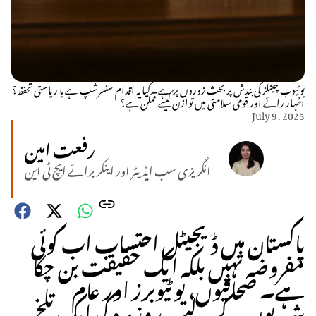
یوٹیوب چینلز کی بندش پر بحث زوروں پر ہے۔ کیا یہ اقدام سنسرشپ ہے یا ریاستی تحفظ؟
اظہار رائے اور قومی سلامتی میں توازن کیسے ممکن ہے؟
July 9, 2025
رفعت امین
انگریزی سب ایڈیٹر اور اینکر برائے ایچ ٹی این
پاکستان میں ڈیجیٹل احتساب اب کوئی
مفروضہ نہیں بلکہ ایک حقیقت بن چکا
ہے۔ صحافیوں، یوٹیوبرز اور عام
شہریوں کے لیے یہ روزمرہ کی ایک تلخ