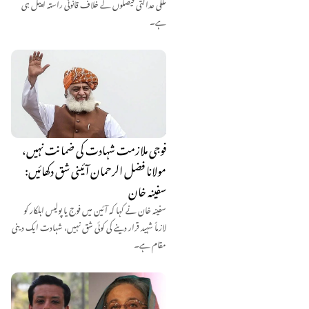
ملکی عدالتی فیصلوں کے خلاف قانونی راستہ اپیل ہی
ہے۔
فوجی ملازمت شہادت کی ضمانت نہیں،
مولانا فضل الرحمان آئینی شق دکھائیں:
سفینہ خان
سفینہ خان نے کہا کہ آئین میں فوج یا پولیس اہلکار کو
لازماً شہید قرار دینے کی کوئی شق نہیں، شہادت ایک دینی
مقام ہے۔