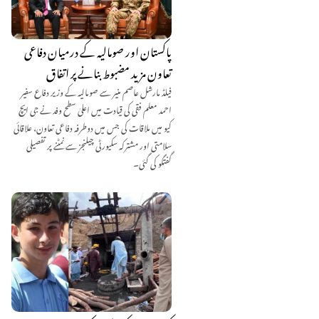
پاکستان اور صومالیہ کے درمیان دفاعی
تعاون مزید مضبوط بنانے پر اتفاق
فیلڈ مارشل عاصم منیر سے صومالیہ کے وزیر دفاع سفیر
احمد معلم فقی کی قیادت میں اعلیٰ سطح وفد نے جی ایچ
کیو میں ملاقات کی جس میں دوطرفہ دفاعی تعاون، علاقائی
سلامتی اور مشترکہ سکیورٹی چیلنجز سے نمٹنے پر تفصیلی
گفتگو کی گئی۔