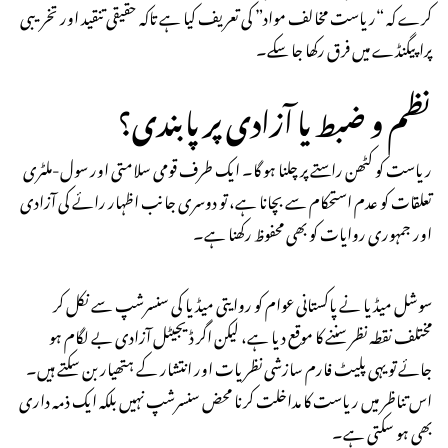
کرے کہ “ریاست مخالف مواد” کی تعریف کیا ہے تاکہ حقیقی تنقید اور تخریبی
پراپیگنڈے میں فرق رکھا جا سکے۔
نظم و ضبط یا آزادی پر پابندی؟
ریاست کو کٹھن راستے پر چلنا ہو گا۔ ایک طرف قومی سلامتی اور سول-ملٹری
تعلقات کو عدم استحکام سے بچانا ہے، تو دوسری جانب اظہار رائے کی آزادی
اور جمہوری روایات کو بھی محفوظ رکھنا ہے۔
سوشل میڈیا نے پاکستانی عوام کو روایتی میڈیا کی سنسرشپ سے نکل کر
مختلف نقطہ نظر سننے کا موقع دیا ہے، لیکن اگر ڈیجیٹل آزادی بے لگام ہو
جائے تو یہی پلیٹ فارم سازشی نظریات اور انتشار کے ہتھیار بن سکتے ہیں۔
اس تناظر میں ریاست کا مداخلت کرنا محض سنسرشپ نہیں بلکہ ایک ذمہ داری
بھی ہو سکتی ہے۔