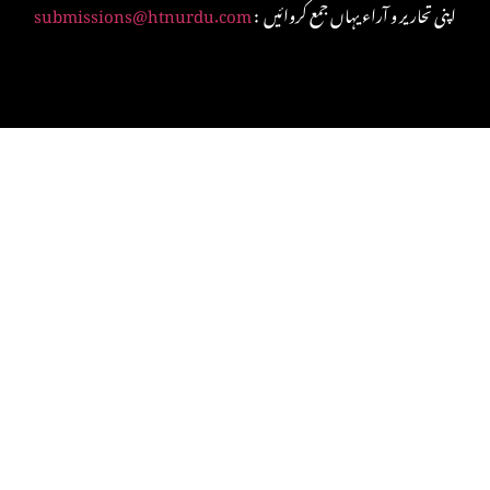
: اپنی تحاریر و آراء یہاں جمع کروائیں
submissions@htnurdu.com