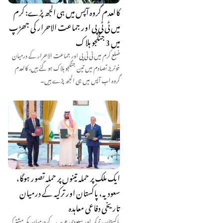
کالعدم گروہ آپس میں ہی الجھ پڑے: کرم
میں ٹی ٹی پی اور جماعت الاحرار کی جھڑپ
میں 3 جنگجو ہلاک
ضلع کرم میں ٹی ٹی پی اور جماعت الاحرار کے درمیان
خونریز تصادم میں تین جنگجو ہلاک ہو گئے ہیں، کالعدم
گروہ اب آپس میں ہی الجھ پڑے ہیں۔
ایک ملک پر حملہ تینوں پر حملہ تصور ہوگا،
سعودیہ، پاکستان اور ترکیہ کے درمیان
تاریخی دفاعی معاہدہ
پاکستان، ترکیہ اور سعودی عرب کے درمیان مکہ مشترکہ