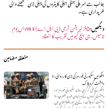
جانب سے امریکی جنگی ہیلی کاپٹروں کی پہلی بڑی سمجھنے والی
خریداری ہے۔
دیکھیں:
پیپلز لبریشن آرمی ( پی ایل اے) کا 98واں یومِ
تاسیس، جی ایچ کیو میں تقریب کا انعقاد
متعلقہ مضامین
ہنگو میں سکیورٹی فورسز کی بڑی کارروائی، 3
دہشت گرد ہلاک
ہنگو کے تل گُرگُری روڈ پر سکیورٹی فورسز اور
دہشت گردوں کے درمیان شدید جھڑپ، 3
دہشت گرد ہلاک۔ کے پی اور بلوچستان میں
آپریشن العزم، الرصاد اور گرج کے تحت