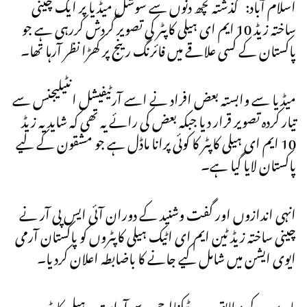
اسلام آباد: گذشتہ کچھ دنوں سے سوشل میڈیا پر ایک چینی
ساختہ زیڈ 10 ایم ای ہیلی کاپٹر کی تصویر گردش کررہی ہے جو
پاکستان کے کسی علاقے میں فائرنگ رینج پر کھڑا نظر آرہا تھا۔
میڈیا سے وابستہ بعض افراد نے اسے آرٹیفیشل انٹیلیجنس سے
تیار کردہ تصویر قرار دیا جبکہ بعض کی رائے یہ تھی کہ شاید یہ زیڈ
10 ایم ای ہیلی کاپٹر کا کوئی پرانا ماڈل ہے جو مشقون کے لیے
پاکستان لایا گیا ہے۔
انہی اندازوں اور گفت وشنید کے دوران آئی ایس پی آر نے
چینی ساختہ زیڈ ٹین ایم ای اٹیک ہیلی کاپٹروں کو پاکستان آرمی
ایوی ایشن میں شامل کیے جانے کا باضابطہ اعلان کردیا۔
ماہرین کے مطابق جدید ٹیکنالوجی سے آراستہ یہ ہیلی کاپٹر ہر