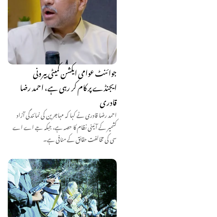
جوائنٹ عوامی ایکشن کمیٹی بیرونی
ایجنڈے پر کام کر رہی ہے، احمد رضا
قادری
احمد رضا قادری نے کہا کہ مہاجرین کی نمائندگی آزاد
کشمیر کے آئینی نظام کا حصہ ہے، جبکہ جے اے اے
سی کی مخالفت حقائق کے منافی ہے۔