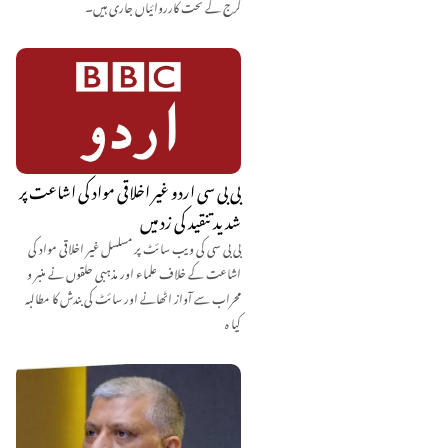
گرج کے تحت کارروائیاں جاری ہیں۔
بی بی سی اردو غیر اخلاقی مواد کی اشاعت پر
شدید تنقید کی زد میں
بی بی سی کی ویب سائٹ پر مسلسل غیر اخلاقی مواد کی
اشاعت کے خلاف علماء اور مذہبی حلقوں نے منبر و
محراب سے آواز اٹھانے اور سائٹ کی بندش کا مطالبہ
کیا ہ