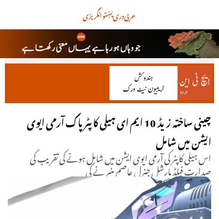
عربی
دری
پښتو
انگریزی
چینی ساختہ زیڈ 10 ایم ای ہیلی کاپٹر پاک آرمی ایوی
ایشن میں شامل
اس ہیلی کاپٹر کی آرمی ایوی ایشن میں شامل ہونے کی تقریب کی
صدارت فیلڈ مارشل جنرل عاصم منیر نے کی