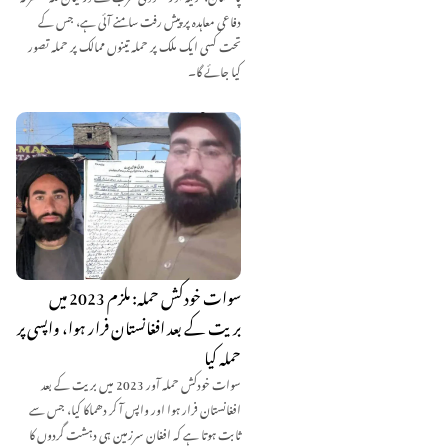
دفاعی معاہدہ پر پیش رفت سامنے آئی ہے، جس کے
تحت کسی ایک ملک پر حملہ تینوں ممالک پر حملہ تصور
کیا جائے گا۔
سوات خودکش حملہ: ملزم 2023 میں
بریت کے بعد افغانستان فرار ہوا، واپسی پر
حملہ کیا
سوات خودکش حملہ آور 2023 میں بریت کے بعد
افغانستان فرار ہوا اور واپس آ کر دھماکا کیا، جس سے
ثابت ہوتا ہے کہ افغان سرزمین ہی دہشت گردوں کا