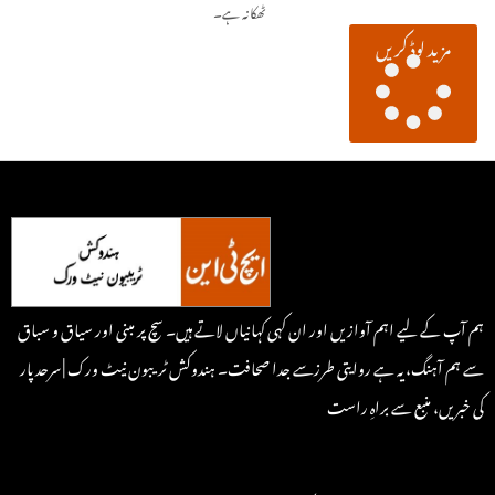
ٹھکانہ ہے۔
مزید لوڈ کریں
ہم آپ کے لیے اہم آوازیں اور ان کہی کہانیاں لاتے ہیں۔ سچ پر مبنی اور سیاق و سباق
سے ہم آہنگ، یہ ہے روایتی طرزسے جدا صحافت۔ ہندوکش ٹریبون نیٹ ورک | سرحد پار
کی خبریں، منبع سے براہِ راست