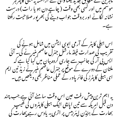
موسم میں اور کسی بھی وقت ( چاہے دن ہو یا رات) درست
نشانہ لگانے اور بروقت جواب دینے کی بھرپور صلاحیت رکھتا
ہے۔
اس ہیلی کاپٹر کے آرمی ایوی ایشن میں شامل ہونے کی
تقریب کی صدارت فیلڈ مارشل جنرل عاصم منیر نے کی۔ آئی
ایس پی آر کی جانب سے جاری کردہ بیان میں کہا گیا ہے کہ
ملتان کے دورے کے موقع پر جنرل عاصم منیر نے زیڈ ٹین ایم
ای ہیلی کاپٹرز کی فائر پاور کے عملی مناظر بھی دیکھیں ہیں۔
یہ اہم ترین پیش رفت عین اس وقت سامنے آئی ہے جب چند
دن قبل امریکہ سے تین اپاچی اٹیک ہیلی کاپٹروں کی کھیپ
بھارت کے ہنڈن ایئربیس پر اتری۔ یادس رہے بھارت کی