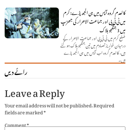
کالعدم گروہ آپس میں ہی الجھ پڑے: کرم
میں ٹی ٹی پی اور جماعت الاحرار کی جھڑپ
میں 3 جنگجو ہلاک
ضلع کرم میں ٹی ٹی پی اور جماعت الاحرار کے
درمیان خونریز تصادم میں تین جنگجو ہلاک ہو گئے
ہیں، کالعدم گروہ اب آپس میں ہی الجھ پڑے
ہیں۔
رائے دیں
Leave a Reply
Your email address will not be published.
Required
fields are marked
*
Comment
*