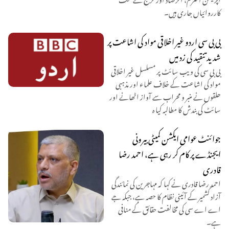
کارروائیاں جاری ہیں۔
بی بی سی اردو غیر اخلاقی مواد کی اشاعت پر
شدید تنقید کی زد میں
بی بی سی کی ویب سائٹ پر مسلسل غیر اخلاقی
مواد کی اشاعت کے خلاف علماء اور مذہبی
حلقوں نے منبر و محراب سے آواز اٹھانے اور
سائٹ کی بندش کا مطالبہ کیا ہ
جوائنٹ عوامی ایکشن کمیٹی بیرونی
ایجنڈے پر کام کر رہی ہے، احمد رضا
قادری
احمد رضا قادری نے کہا کہ مہاجرین کی نمائندگی
آزاد کشمیر کے آئینی نظام کا حصہ ہے، جبکہ جے
اے اے سی کی مخالفت حقائق کے منافی
ہے۔