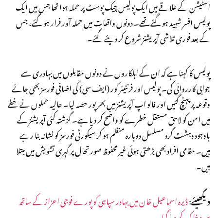
اسٹیشن کے علاقے میں ایک پولیس چیک پوسٹ پر حملہ ہوا تھا جس میں ایک
پولیس افسر شہید ہو گئے تھے۔ دونوں واقعات میں حملہ آور فرار ہو گئے، جس
کے بعد فوری تلاشی آپریشنز شروع کر دیئے گئے۔
پولیس کا کہنا ہے کہ ان کے اہلکاروں نے دونوں مقابلوں میں بہادری سے
جوابی کارروائی کی۔ پولیس اور فرنٹیئر کور (ایف سی) کی اضافی فورسز بھی جائے
وقوعہ پر پہنچ گئیں اور فالو اپ آپریشنز میں بھرپور حصہ لیا۔ حالیہ حملوں نے خطے
میں امن کو لاحق مستقل خطرے کو واضح کر دیا ہے۔ گزشتہ کئی آپریشنز کے
باوجود دہشت گرد مسلسل دوبارہ منظم ہو کر سیکورٹی فورسز کو نشانہ بنا رہے
ہیں۔ مقامی افراد بھی بڑھتی ہوئی غیر محفوظ صورتحال پر گہری تشویش میں مبتلا
ہیں۔
دیکھیئے
:
ڈیرہ اسماعیل خان میں بہادر سپاہی کو پورے فوجی اعزاز کے ساتھ
سپرد خاک کر دیا گیا