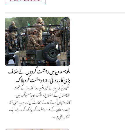
بلوچستان میں دہشت گردوں کے خلاف
بڑی کارروائی، 12 دہشت گرد ہلاک
سکیورٹی فورسز نے آپریشن ردالفتنہ-3 کے تحت
بلوچستان کے اضلاع واشک اور مستونگ میں
کارروائیاں کرتے ہوئے بھارت کی زیر سرپرستی فتنہ
الہندوستان کے 12 دہشت گرد ہلاک کر دیے، ایک
ٹھکانہ بھی تباہ۔