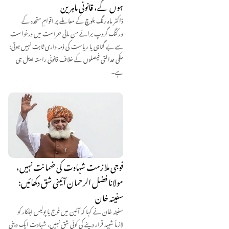
ہوں گے، قانونی ماہرین
ڈاکٹر ماہ رنگ بلوچ کے معاملے پر اقوامِ متحدہ کے
ورکنگ گروپ برائے من مانی حراست میں درخواست
سے بے گناہی یا ریاست کی ذمہ داری ثابت نہیں ہوتی؛
ملکی عدالتی فیصلوں کے خلاف قانونی راستہ اپیل ہی
ہے۔
فوجی ملازمت شہادت کی ضمانت نہیں،
مولانا فضل الرحمان آئینی شق دکھائیں:
سفینہ خان
سفینہ خان نے کہا کہ آئین میں فوج یا پولیس اہلکار کو
لازماً شہید قرار دینے کی کوئی شق نہیں، شہادت ایک دینی