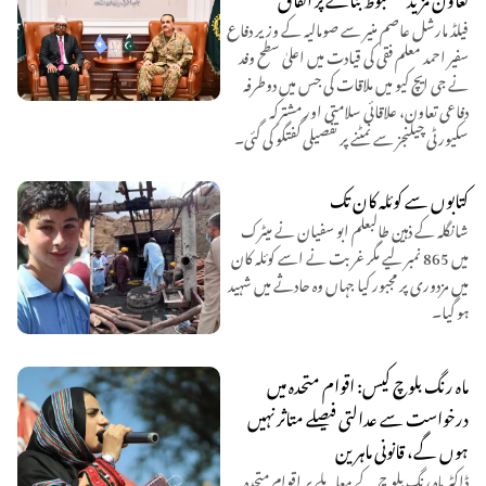
فیلڈ مارشل عاصم منیر سے صومالیہ کے وزیر دفاع
سفیر احمد معلم فقی کی قیادت میں اعلیٰ سطح وفد
نے جی ایچ کیو میں ملاقات کی جس میں دوطرفہ
دفاعی تعاون، علاقائی سلامتی اور مشترکہ
سکیورٹی چیلنجز سے نمٹنے پر تفصیلی گفتگو کی گئی۔
کتابوں سے کوئلہ کان تک
شانگلہ کے ذہین طالبعلم ابو سفیان نے میٹرک
میں 865 نمبر لیے مگر غربت نے اسے کوئلہ کان
میں مزدوری پر مجبور کیا جہاں وہ حادثے میں شہید
ہو گیا۔
ماہ رنگ بلوچ کیس: اقوام متحدہ میں
درخواست سے عدالتی فیصلے متاثر نہیں
ہوں گے، قانونی ماہرین
ڈاکٹر ماہ رنگ بلوچ کے معاملے پر اقوامِ متحدہ