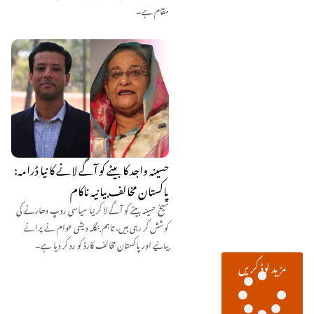
مقام ہے۔
حسینہ واجد کا بیٹے کو آگے لانے کا نیا ڈرامہ:
پاکستان مخالف بیانیہ ناکام
شیخ حسینہ بیٹے کو آگے لا کر نیا سیاسی روپ دھارنے کی
کوشش کر رہی ہیں، تاہم بنگلہ دیشی عوام نے پرانے
بیانیے اور پاکستان مخالف کارڈ کو رد کر دیا ہے۔
مزید لوڈ کریں