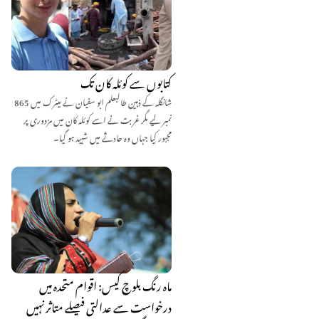
کتابوں سے کوئلہ کان تک
شانگلہ کے ذہین طالبعلم ابو سفیان نے میٹرک میں 865
نمبر لیے مگر غربت نے اسے کوئلہ کان میں مزدوری پر
مجبور کیا جہاں وہ حادثے میں شہید ہو گیا۔
ماہ رنگ بلوچ کیس: اقوام متحدہ میں
درخواست سے عدالتی فیصلے متاثر نہیں