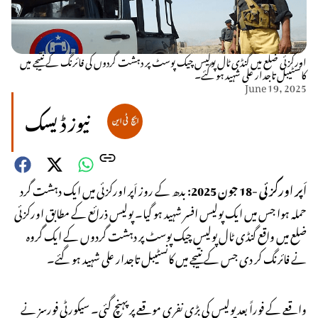
اورکزئی ضلع میں گنڈی ٹال پولیس چیک پوسٹ پر دہشت گردوں کی فائرنگ کے نتیجے میں
کانسٹیبل تاجدار علی شہید ہو گئے۔
June 19, 2025
نیوز ڈیسک
اَپر اورکزئی -18 جون 2025:
بدھ کے روز اَپر اورکزئی میں ایک دہشت گرد
حملہ ہوا جس میں ایک پولیس افسر شہید ہو گیا۔ پولیس ذرائع کے مطابق اورکزئی
ضلع میں واقع گنڈی ٹال پولیس چیک پوسٹ پر دہشت گردوں کے ایک گروہ
نے فائرنگ کر دی جس کے نتیجے میں کانسٹیبل تاجدار علی شہید ہو گئے۔
واقعے کے فوراً بعد پولیس کی بڑی نفری موقعے پر پہنچ گئی۔ سیکورٹی فورسز نے