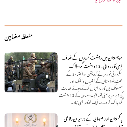
متعلقہ مضامین
بلوچستان میں دہشت گردوں کے خلاف
بڑی کارروائی، 12 دہشت گرد ہلاک
سکیورٹی فورسز نے آپریشن ردالفتنہ-3 کے
تحت بلوچستان کے اضلاع واشک اور
مستونگ میں کارروائیاں کرتے ہوئے بھارت
کی زیر سرپرستی فتنہ الہندوستان کے 12 دہشت
گرد ہلاک کر دیے، ایک ٹھکانہ بھی تباہ۔
پاکستان اور صومالیہ کے درمیان دفاعی
تعاون مزید مضبوط بنانے پر اتفاق