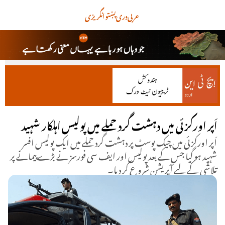
عربی
دری
پښتو
انگریزی
اَپر اورکزئی میں دہشت گرد حملے میں پولیس اہلکار شہید
اَپر اورکزئی میں چیک پوسٹ پر دہشت گرد حملے میں ایک پولیس افسر
شہید ہو گیا جس کے بعد پولیس اور ایف سی فورسز نے بڑے پیمانے پر
تلاشی کے لیے آپریشن شروع کر دیا۔