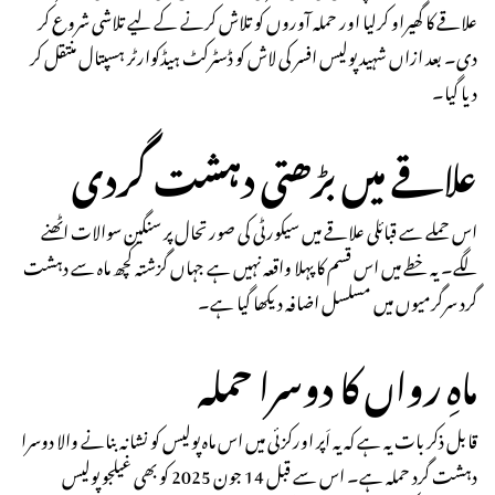
علاقے کا گھیراو کرلیا اور حملہ آوروں کو تلاش کرنے کے لیے تلاشی شروع کر
دی۔ بعد ازاں شہید پولیس افسر کی لاش کو ڈسٹرکٹ ہیڈکوارٹر ہسپتال منتقل کر
دیا گیا۔
علاقے میں بڑھتی دہشت گردی
اس حملے سے قبائلی علاقے میں سیکورٹی کی صورتحال پر سنگین سوالات اٹھنے
لگے۔ یہ خطے میں اس قسم کا پہلا واقعہ نہیں ہے جہاں گزشتہ کچھ ماہ سے دہشت
گرد سرگرمیوں میں مسلسل اضافہ دیکھا گیا ہے۔
ماہِ رواں کا دوسرا حملہ
قابل ذکر بات یہ ہے کہ یہ اَپر اورکزئی میں اس ماہ پولیس کو نشانہ بنانے والا دوسرا
دہشت گرد حملہ ہے۔ اس سے قبل 14 جون 2025 کو بھی غیلجو پولیس