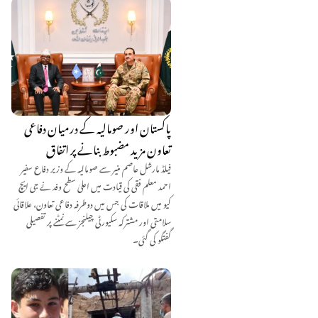
پاکستان اور صومالیہ کے درمیان دفاعی
تعاون مزید مضبوط بنانے پر اتفاق
فیلڈ مارشل عاصم منیر سے صومالیہ کے وزیر دفاع سفیر
احمد معلم فقی کی قیادت میں اعلیٰ سطح وفد نے جی ایچ
کیو میں ملاقات کی جس میں دوطرفہ دفاعی تعاون، علاقائی
سلامتی اور مشترکہ سکیورٹی چیلنجز سے نمٹنے پر تفصیلی
گفتگو کی گئی۔