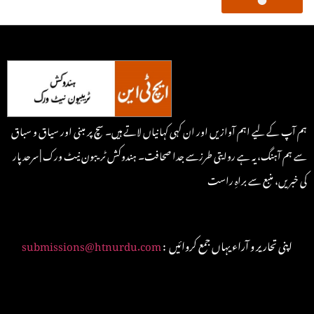
ہم آپ کے لیے اہم آوازیں اور ان کہی کہانیاں لاتے ہیں۔ سچ پر مبنی اور سیاق و سباق
سے ہم آہنگ، یہ ہے روایتی طرزسے جدا صحافت۔ ہندوکش ٹریبون نیٹ ورک | سرحد پار
کی خبریں، منبع سے براہِ راست
: اپنی تحاریر و آراء یہاں جمع کروائیں
submissions@htnurdu.com