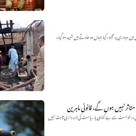
تاثر نہیں ہوں گے، قانونی ماہرین
یں درخواست سے بے گناہی یا ریاست کی ذمہ داری ثابت نہیں