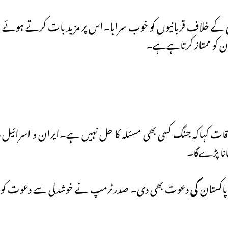
 خلاف قربانیوں کو خوب سراہا۔اس پر مزید بات کرتے ہوئے صدر
ان کو ممتاز کرتاہےہے۔
ات کہاکہ جنگ کسی بھی مسئلہ کا حل نہیں ہے۔ایران و اسرائیل دو
ھانا پڑےگا۔
پاکستان
کی
دعوت بھی دی۔ صدرٹرمپ نے خوشدلی سے دعوت کو نہ ص