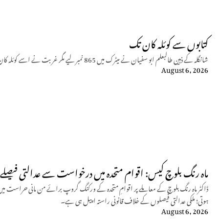
کتابوں سے کوئلہ کان تک
شانگلہ کے ذہین طالبعلم ابو سفیان نے میٹرک میں 865 نمبر لیے مگر غربت نے اسے کوئلہ کان میں مزدوری پر مجبور کیا جہاں وہ حادثے میں شہید ہو گیا۔
August 6, 2026
ماہ رنگ بلوچ کیس: اقوام متحدہ میں درخواست سے عدالتی فیصلے م
ڈاکٹر ماہ رنگ بلوچ کے معاملے پر اقوامِ متحدہ کے ورکنگ گروپ برائے من مانی حراست م
ہوتی؛ ملکی عدالتی فیصلوں کے خلاف قانونی راستہ اپیل ہی ہے۔
August 6, 2026