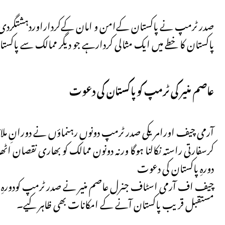
صدر ٹرمپ نے پاکستان کےامن و امان کےکرداراوردہشتگردی کے
پاکستان کا خطے میں ایک مثالی کردارہے جو دیگر ممالک سے پاکست
عاصم منیر کی ٹرمپ کوپاکستان کی دعوت
آرمی چیف اورامریکی صدر ٹرمپ دونوں رہنماؤں نے دورانِ ملاق
کرسفارتی راستہ نکالنا ہوگا ورنہ دونون ممالک کو بھاری نقصان اٹ
دورہِ پاکستان کی دعوت
چیف اف آرمی اسٹاف جنرل عاصم منیر نے صدر ٹرمپ کودورہِ 
مستقبل قریب پاکستان آنے کے امکانات بھی ظاہر کیے۔