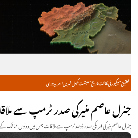
تحقیق
سیکیورٹی
ثقافت
تاریخ
معیشت
کھیل
خبریں
العربية
دری
جنرل عاصم منیرکی صدر ٹرمپ سے ملاق
جنرل عاصم منیرکی امریکی صدر ڈونلد ٹرمپ سے ملاقات جس میں دونوں ممالک کے د