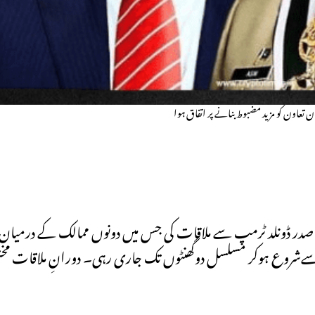
تعاون کو مزید مضبوط بنانے پر اتفاق ہوا
در ڈونلد ٹرمپ سے ملاقات کی جس میں دونوں ممالک کے درمیان ت
نے سےشروع ہوکر مسلسل دوگھنٹوں تک جاری رہی۔ دورانِ ملاقات