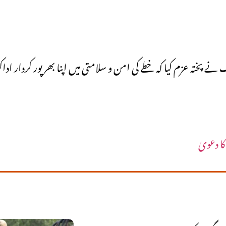
 نے پختہ عزم کیا کہ خطے کی امن و سلامتی میں اپنا بھرپور کردار 
ا دعویٰ