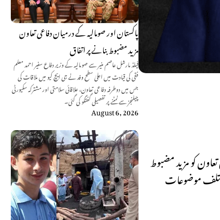
پاکستان اور صومالیہ کے درمیان دفاعی تعاون
مزید مضبوط بنانے پر اتفاق
فیلڈ مارشل عاصم منیر سے صومالیہ کے وزیر دفاع سفیر احمد معلم
فقی کی قیادت میں اعلیٰ سطح وفد نے جی ایچ کیو میں ملاقات کی
جس میں دوطرفہ دفاعی تعاون، علاقائی سلامتی اور مشترکہ سکیورٹی
چیلنجز سے نمٹنے پر تفصیلی گفتگو کی گئی۔
August 6, 2026
عاون کو مزید مضبوط
 مختلف موضوعات