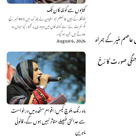
کتابوں سے کوئلہ کان تک
شانگلہ کے ذہین طالبعلم ابو سفیان نے میٹرک میں 865 نمبر لیے
مگر غربت نے اسے کوئلہ کان میں مزدوری پر مجبور کیا جہاں وہ
حادثے میں شہید ہو گیا۔
عاصم منیر کے ہمراہ
August 6, 2026
ہ جنگی صورت کا رُخ
ماہ رنگ بلوچ کیس: اقوام متحدہ میں درخواست
سے عدالتی فیصلے متاثر نہیں ہوں گے، قانونی
ماہرین