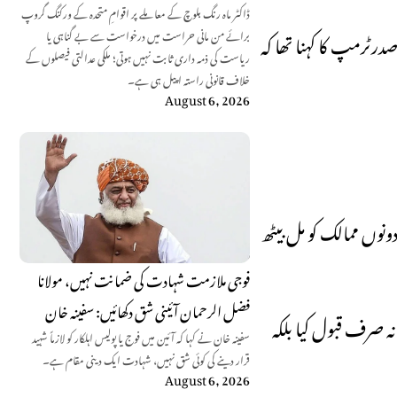
ڈاکٹر ماہ رنگ بلوچ کے معاملے پر اقوامِ متحدہ کے ورکنگ گروپ
ٹرمپ کا کہنا تھا کہ
برائے من مانی حراست میں درخواست سے بے گناہی یا
ریاست کی ذمہ داری ثابت نہیں ہوتی؛ ملکی عدالتی فیصلوں کے
خلاف قانونی راستہ اپیل ہی ہے۔
August 6, 2026
نوں ممالک کو مل بیٹھ
فوجی ملازمت شہادت کی ضمانت نہیں، مولانا
فضل الرحمان آئینی شق دکھائیں: سفینہ خان
رف قبول کیا بلکہ
سفینہ خان نے کہا کہ آئین میں فوج یا پولیس اہلکار کو لازماً شہید
قرار دینے کی کوئی شق نہیں، شہادت ایک دینی مقام ہے۔
August 6, 2026