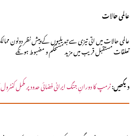
عالمی حالات
عالمی حالات میں اتی تیزی سے تبدیلیوں کے پیش نظر دونون ممالک
تعلقات مستقبل قریب میں مزید مستحکم و مضبوط ہونگے
دیکھیں:
ٹرمپ کا دورانِ جنگ ایرانی فضائی حدود پر مکمل کنٹرول ک