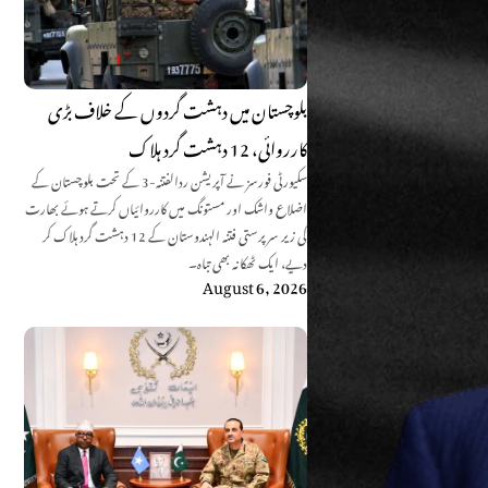
بلوچستان میں دہشت گردوں کے خلاف بڑی
کارروائی، 12 دہشت گرد ہلاک
سکیورٹی فورسز نے آپریشن ردالفتنہ-3 کے تحت بلوچستان کے
اضلاع واشک اور مستونگ میں کارروائیاں کرتے ہوئے بھارت
کی زیر سرپرستی فتنہ الہندوستان کے 12 دہشت گرد ہلاک کر
دیے، ایک ٹھکانہ بھی تباہ۔
August 6, 2026