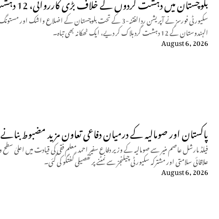
بلوچستان میں دہشت گردوں کے خلاف بڑی کارروائی، 12 دہشت گرد ہلاک
سکیورٹی فورسز نے آپریشن ردالفتنہ-3 کے تحت بلوچستان کے اضلاع و
الہندوستان کے 12 دہشت گرد ہلاک کر دیے، ایک ٹھکانہ بھی تباہ۔
August 6, 2026
پاکستان اور صومالیہ کے درمیان دفاعی تعاون مزید مضبوط بنانے پ
فیلڈ مارشل عاصم منیر سے صومالیہ کے وزیر دفاع سفیر احمد معلم فقی کی قیادت میں اعلیٰ سطح 
علاقائی سلامتی اور مشترکہ سکیورٹی چیلنجز سے نمٹنے پر تفصیلی گفتگو کی گئی۔
August 6, 2026