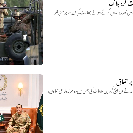
اشک اور مستونگ میں کارروائیاں کرتے ہوئے بھارت کی زیر سرپرستی فتنہ
ر اتفاق
وفد نے جی ایچ کیو میں ملاقات کی جس میں دوطرفہ دفاعی تعاون،