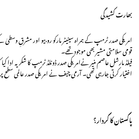
بھارت کشیدگی
امریکی صدر ٹرمپ کے ہمراہ سینیٹر مارکو روبیو اور مشرقِ وسطیٰ 
قومی سلامتی مشیر بھی موجود تھے۔
فیلڈ مارشل عاصم منیر نےامریکی صدر ڈونلڈ ٹرمپ کا شکریہ ادا کیا
اختیار کرتی جارہی تھی۔ آرمی چیف نے امریکی صدر عالمی سطح پر 
پاکستان کا کردار؟