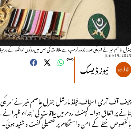
جنرل عاصم منیر نے امریکی صدر ڈونلد ٹرمپ سے ملاقات کی جس میں دونوں ممالک کے درمیان 
June 19, 2025
نیوز ڈیسک
چیف آف آرمی اسٹاف،فیلڈ مارشل جنرل عاصم منیر نے امریکی ص
بنانے پر اتفاق ہوا۔ کیبنٹ روم میں ملاقات کی ابتداء ظہرا
بالخصوص خطے کے امن واستحکام پر تفصیلی گفت و شنید ہوئی۔