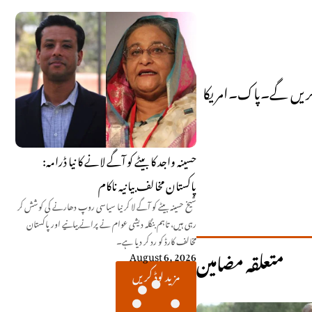
اداکریں گے۔پاک۔امریکا
حسینہ واجد کا بیٹے کو آگے لانے کا نیا ڈرامہ:
پاکستان مخالف بیانیہ ناکام
شیخ حسینہ بیٹے کو آگے لا کر نیا سیاسی روپ دھارنے کی کوشش کر
رہی ہیں، تاہم بنگلہ دیشی عوام نے پرانے بیانیے اور پاکستان
مخالف کارڈ کو رد کر دیا ہے۔
متعلقہ مضامین
August 6, 2026
مزید لوڈ کریں