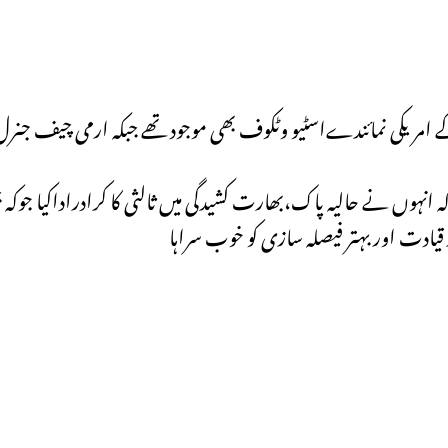
کے امریکی نمائندےاسٹیو وٹکوف بھی موجود تھے جبکہ ارمی چیف جنرل 
 کہ انہوں نے حالیہ پاک،بھارت کشیدگی میں ثالثی کا کرادراداکیا جوک
قیادت اور بہتر فیصلہ سازی کو خوب سراہا