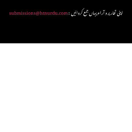
: اپنی تحاریر و آراء یہاں جمع کروائیں
submissions@htnurdu.com