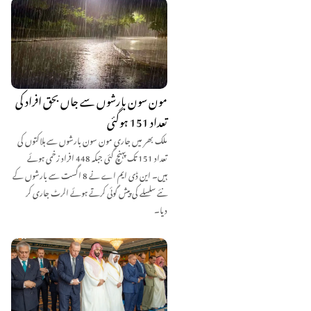
مون سون بارشوں سے جاں بحق افراد کی
تعداد 151 ہوگئی
ملک بھر میں جاری مون سون بارشوں سے ہلاکتوں کی
تعداد 151 تک پہنچ گئی جبکہ 448 افراد زخمی ہوئے
ہیں۔ این ڈی ایم اے نے 8 اگست سے بارشوں کے
نئے سلسلے کی پیش گوئی کرتے ہوئے الرٹ جاری کر
دیا۔