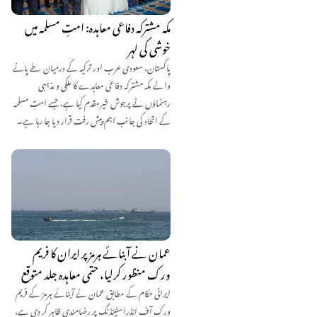
مکہ مشترکہ دفاعی معاہدہ: امتِ مسلمہ میں
خوشی کی لہر
پاکستان، سعودی عرب اور ترکیہ کے درمیان طے پانے
والے مکہ مشترکہ دفاعی معاہدے کا ملکی و مذہبی
رہنماؤں نے پرجوش خیرمقدم کیا ہے، جسے امتِ مسلمہ
کے اتحاد کی جانب اہم پیش رفت قرار دیا جا رہا ہے۔
عمان نے آبنائے ہرمز پر ایران کا فریم
ورک منظور کرلیا، حتمی معاہدہ جلد متوقع
ایرانی حکام کے مطابق عمان نے آبنائے ہرمز کے فریم
ورک آف انڈراسٹینڈنگ پر رضامندی ظاہر کر دی ہے،