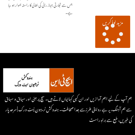
جس سے تجارتی جہاز رانی کی بحالی کا راستہ ہموار ہو رہا
ہے۔
مزید لوڈ کریں
ہم آپ کے لیے اہم آوازیں اور ان کہی کہانیاں لاتے ہیں۔ سچ پر مبنی اور سیاق و سباق
سے ہم آہنگ، یہ ہے روایتی طرزسے جدا صحافت۔ ہندوکش ٹریبون نیٹ ورک | سرحد پار
کی خبریں، منبع سے براہِ راست