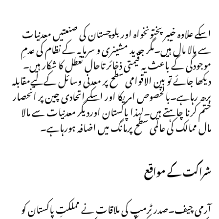
اسکے علاوہ خیبر پختونخواہ اور بلوچستان کی صنعتیں معدنیات
سے مالا مال ہیں۔مگر جدید مشینری و سرمایہ کے نظام کی عدمِ
موجودگی کے باعث یہ قیمتی ذخائر تاحال تعطل کا شکار ہیں۔
دیکھا جائے تو بین الاقوامی سطح پر معدنی وسائل کےلیےمقابلہ
برھ رہاہے۔بالخصوص امریکا اور اسکے اتحادی چین پر انحصار
ختم کرنا چاہتے ہیں۔لہذا پاکستان اوردیگر معدنیات سے مالا
مال ممالک کی عالمی سطح پرمانگ میں اضافہ ہورہاہے۔
شراکت کے مواقع
آرمی چیف۔صدر ٹرمپ کی ملاقات نے مملکتِ پاکستان کو