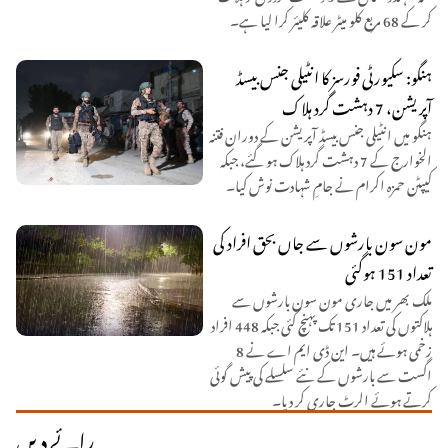
کر کے 68 مربع کلو میٹر علاقہ کلیئر کرا لیا ہے۔
ہنگو: سکیورٹی فورسز کا انٹیلی جنس بیسڈ
آپریشن، 7 دہشت گرد ہلاک
ہنگو میں انٹیلی جنس بیسڈ آپریشن کے دوران فتنہ
الخوارج کے 7 دہشت گرد ہلاک ہو گئے، جبکہ
کیپٹن حمزہ اکرام نے جامِ شہادت نوش کیا۔
مون سون بارشوں سے جاں بحق افراد کی
تعداد 151 ہوگئی
ملک بھر میں جاری مون سون بارشوں سے
ہلاکتوں کی تعداد 151 تک پہنچ گئی جبکہ 448 افراد
زخمی ہوئے ہیں۔ این ڈی ایم اے نے 8
اگست سے بارشوں کے نئے سلسلے کی پیش گوئی
کرتے ہوئے الرٹ جاری کر دیا۔
رائے دیں