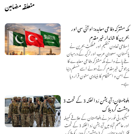
متعلقہ مضامین
مکہ مشترکہ دفاعی معاہدہ: او آئی سی اور
بحرین کا شاندار خیر مقدم
اسلامی تعاون تنظیم اور مملکتِ بحرین نے
پاکستان، سعودی عرب اور ترکیہ کے درمیان
طے پانے والے مکہ مشترکہ دفاعی معاہدے کا
پرجوش خیرمقدم کرتے ہوئے اسے مسلم دنیا
کے امن و استحکام کا بنیادی ستون قرار دیا
ہے۔
بلوچستان: آپریشن رَد الفتنہ 3 کے تحت 3
دہشت گرد ہلاک
سیکیورٹی فورسز نے بلوچستان کے علاقے کمبیلہ
اور عاصم آباد میں آپریشن رَد الفتنہ 3 کے تحت
فتنہ الہندوستان کے 3 دہشت گردوں کو ہلاک