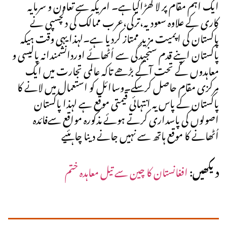
ایک اہم مقام پر لا کھڑاکیاہے۔ امریکہ سے تعاون و سرمایہ
کاری کے علاوہ سعودیہ،ترکی،عرب ممالک کی دلچسپی نے
پاکستان کی اپمیت مزید ممتاز کردیا ہے۔لہذا یہی وقت ہیکہ
پاکستان اپنے قدم سنجیدگی سے اُٹھائے اوردانشمندانہ پالیسی و
معاہدوں کے تحت آگے بڑھے تاکہ عالمی تجارت میں ایک
مرکزی مقام حاصل کرسکے۔وساائل کو استعمال میں لانے کا
پاکستان کے پاس یہ انتہائی قیمتی موقع ہے لہذا پاکستان
اصولوں کی پاسداری کرتے ہوئے مذکورہ مواقع سےفائدہ
اُٹھانے کا موقع ہاتھ سے نہیں جانے دینا چاہئیے
دیکھیں:
افغانستان کا چین سے تیل معاہدہ ختم