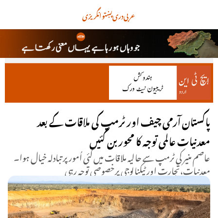
عربی
دری
پښتو
انگریزی
پاکستان آرمی چیف اور ٹرمپ کی ملاقات کے بعد
معدنیات عالمی توجہ کا محور بن گئیں
عاصم منیر کی ٹرمپ سے حالیہ ملاقات میں کئی اُمور پر تبادلہ خیال ہوا۔
معدنیات،تجارت اور ٹیکنالوجی پرخصوصی توجہ رہی