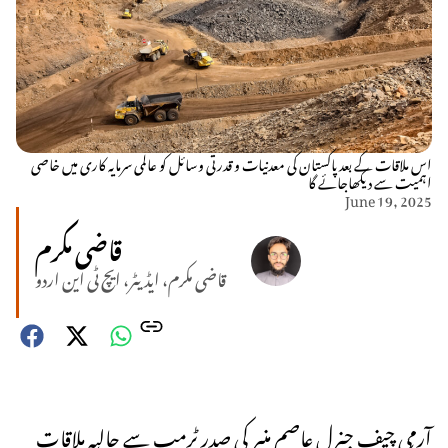
اس ملاقات کے بعد پاکستان کی معدنیات و قدرتی وسائل کو عالمی سرمایہ کاری میں خاصی
اہمیت سے دیکھاجائے گا
June 19, 2025
قاضی مکرم
قاضی مکرم، ایڈیٹر، ایچ ٹی این اردو
آرمی چیف جنرل عاصم منیر کی صدر ٹرمپ سے حالیہ ملاقات