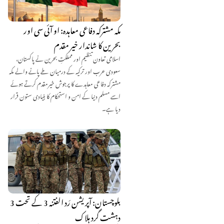
مکہ مشترکہ دفاعی معاہدہ: او آئی سی اور
بحرین کا شاندار خیر مقدم
اسلامی تعاون تنظیم اور مملکتِ بحرین نے پاکستان،
سعودی عرب اور ترکیہ کے درمیان طے پانے والے مکہ
مشترکہ دفاعی معاہدے کا پرجوش خیرمقدم کرتے ہوئے
اسے مسلم دنیا کے امن و استحکام کا بنیادی ستون قرار
دیا ہے۔
بلوچستان: آپریشن رَد الفتنہ 3 کے تحت 3
دہشت گرد ہلاک