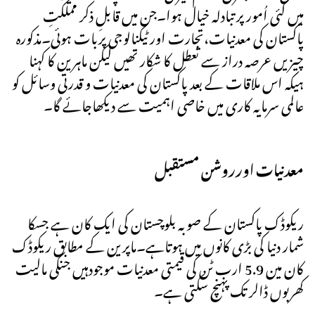
میں کئی اُمور پر تبادلہ خیال ہوا۔جن میں قابلِ ذکر مملکتِ
پاکستان کی معدنیات،تجارت اور ٹیکنالوجی پربات ہوئی۔مذکورہ
چیزیں عرصہ دراز سے تعطل کا شکار تھیں لیکن ماہرین کا کہنا
ہیکہ اس ملاقات کے بعد پاکستان کی معدنیات و قدرتی وسائل کو
عالمی سرمایہ کاری میں خاصی اہمیت سے دیکھاجائے گا۔
معدنیات اورروشن مستقبل
ریکوڈک پاکستان کے صوبہ بلوچستان کی ایک کان ہے جسکا
شمار دنیا کی بڑی کانوں میں ہوتاہے۔ماپرین کے مطابق ریکوڈک
کان مین 5.9 ارب ٹن کی قیمتی معدنیات موجودہیں جنکی مالیت
کھربوں ڈالر تک پہنچ سکتی ہے۔