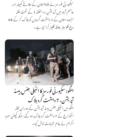
سیکیورٹی فورسز نے بلوچستان کے علاقے کمبیلہ اور
عاصم آباد میں آپریشن رَد الفتنہ 3 کے تحت فتنہ
الہندوستان کے 3 دہشت گردوں کو ہلاک کر کے 68
مربع کلو میٹر علاقہ کلیئر کرا لیا ہے۔
ہنگو: سکیورٹی فورسز کا انٹیلی جنس بیسڈ
آپریشن، 7 دہشت گرد ہلاک
ہنگو میں انٹیلی جنس بیسڈ آپریشن کے دوران فتنہ
الخوارج کے 7 دہشت گرد ہلاک ہو گئے، جبکہ کیپٹن حمزہ
اکرام نے جامِ شہادت نوش کیا۔