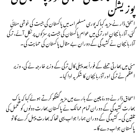
پوزیشن
اسحٰق ڈار نے مزید کہا کہ پوری مسلم امہ میں پاکستان کی جیت کی خوشی منائی
گئی، آذربائیجان اور ترکی میں عوام پاکستان کی جیت پر سڑکوں پر نکل آئے، ترکی
آذربائیجان نے کشیدگی کے دوران بے مثال پاکستان کی حمایت کی۔
مئی میں بھارتی حملے کے فوراً بعد پہلی کال ترکی کے وزیر خارجہ نے کی، وزیر
اعظم نے ترکی اور آذربائیجان کا شکریہ ادا کیا۔
اسحاق ڈار نے دورۂ چین کے بارے میں مزید گفتگو کرتے ہوئےکہا کہ پاک
بھارت کشیدگی کے دوران تمام ممالک نے پاکستان بھارت دونوں کو تحمل کی
تلقین کی۔ کشیدگی کے دوران ہمارا جواب یہی تھا کہ بھارت پہل کرے گا تو
پاکستان جواب دے گا۔