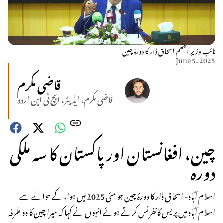
نائب وزیرِ اعظم اسحاق ڈار کا دورۂ چین
June 5, 2025
قاضی مکرم
قاضی مکرم، ایڈیٹر، ایچ ٹی این اردو
چین، افغانستان اور پاکستان کا سہ ملکی
دورہ
اسلام آباد- اسحاق ڈار کا دورۂ چین جو مئی 2025 میں ہوا، کے حوالے سے
اسلام آباد میں پریس کانفرنس کرتے ہوئے انہوں نے کہا کہ میرا چین کا دو طرفہ