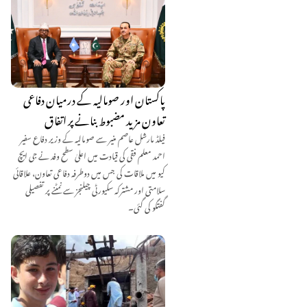
پاکستان اور صومالیہ کے درمیان دفاعی
تعاون مزید مضبوط بنانے پر اتفاق
فیلڈ مارشل عاصم منیر سے صومالیہ کے وزیر دفاع سفیر
احمد معلم فقی کی قیادت میں اعلیٰ سطح وفد نے جی ایچ
کیو میں ملاقات کی جس میں دوطرفہ دفاعی تعاون، علاقائی
سلامتی اور مشترکہ سکیورٹی چیلنجز سے نمٹنے پر تفصیلی
گفتگو کی گئی۔