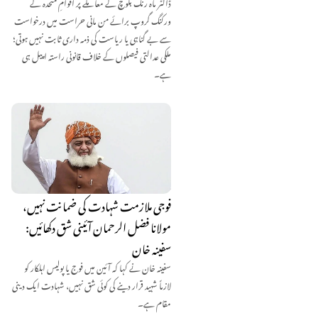
ڈاکٹر ماہ رنگ بلوچ کے معاملے پر اقوامِ متحدہ کے
ورکنگ گروپ برائے من مانی حراست میں درخواست
سے بے گناہی یا ریاست کی ذمہ داری ثابت نہیں ہوتی؛
ملکی عدالتی فیصلوں کے خلاف قانونی راستہ اپیل ہی
ہے۔
فوجی ملازمت شہادت کی ضمانت نہیں،
مولانا فضل الرحمان آئینی شق دکھائیں:
سفینہ خان
سفینہ خان نے کہا کہ آئین میں فوج یا پولیس اہلکار کو
لازماً شہید قرار دینے کی کوئی شق نہیں، شہادت ایک دینی
مقام ہے۔