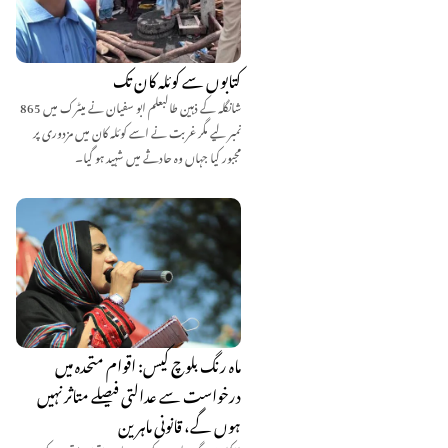
کتابوں سے کوئلہ کان تک
شانگلہ کے ذہین طالبعلم ابو سفیان نے میٹرک میں 865
نمبر لیے مگر غربت نے اسے کوئلہ کان میں مزدوری پر
مجبور کیا جہاں وہ حادثے میں شہید ہو گیا۔
ماہ رنگ بلوچ کیس: اقوام متحدہ میں
درخواست سے عدالتی فیصلے متاثر نہیں
ہوں گے، قانونی ماہرین