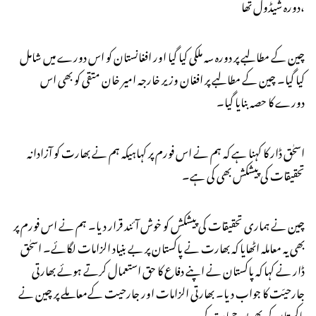
دورہ شیڈول تھا،
چین کے مطالبے پر دورہ سہ ملکی کیا گیا اور افغانستان کو اس دورے میں شامل
کیا گیا۔ چین کے مطالبے پر افغان وزیر خارجہ امیر خان متقی کو بھی اس
دورے کا حصہ بنایا گیا۔
اسحٰق ڈار کا کہنا ہے کہ ہم نے اس فورم پر کہاہیکہ ہم نے بھارت کو آزادانہ
تحقیقات کی پیشکش بھی کی ہے۔
چین نے ہماری تحقیقات کی پیشکش کو خوش آئند قرار دیا۔ ہم نے اس فورم پر
بھی یہ معاملہ اٹھایا کہ بھارت نے پاکستان پر بے بنیاد الزامات لگائے۔ اسحٰق
ڈار نے کہا کہ پاکستان نے اپنے دفاع کا حق استعمال کرتے ہوئے بھارتی
جارحیّت کا جواب دیا۔ بھارتی الزامات اور جارحیت کےمعاملے پر چین نے
پاکستان کی بھرپورحمایت کی۔