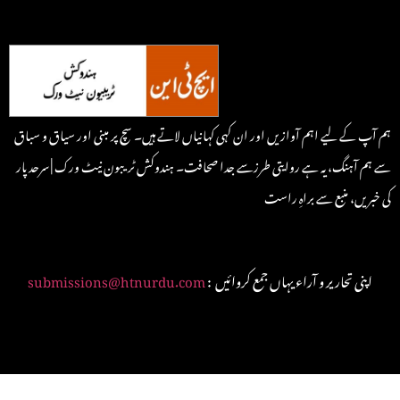
ہم آپ کے لیے اہم آوازیں اور ان کہی کہانیاں لاتے ہیں۔ سچ پر مبنی اور سیاق و سباق
سے ہم آہنگ، یہ ہے روایتی طرزسے جدا صحافت۔ ہندوکش ٹریبون نیٹ ورک | سرحد پار
کی خبریں، منبع سے براہِ راست
: اپنی تحاریر و آراء یہاں جمع کروائیں
submissions@htnurdu.com