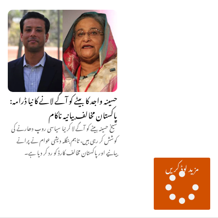
حسینہ واجد کا بیٹے کو آگے لانے کا نیا ڈرامہ:
پاکستان مخالف بیانیہ ناکام
شیخ حسینہ بیٹے کو آگے لا کر نیا سیاسی روپ دھارنے کی
کوشش کر رہی ہیں، تاہم بنگلہ دیشی عوام نے پرانے
بیانیے اور پاکستان مخالف کارڈ کو رد کر دیا ہے۔
مزید لوڈ کریں