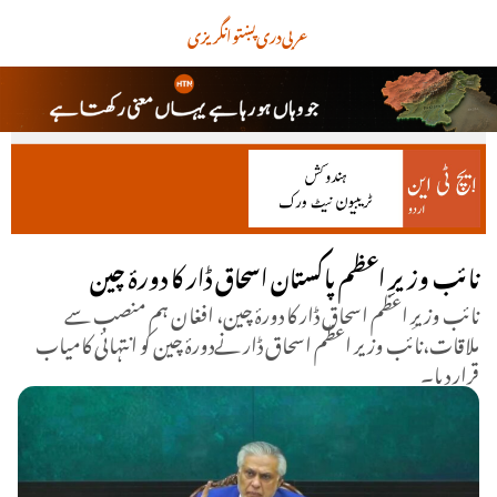
عربی
دری
پښتو
انگریزی
نائب وزیرِ اعظم پاکستان اسحاق ڈار کا دورۂ چین
نائب وزیرِ اعظم اسحاق ڈار کا دورۂ چین، افغان ہم منصب سے
ملاقات،نائب وزیر اعظم اسحاق ڈار نےدورۂ چین کو انتہائی کامیاب
قرار دیا۔