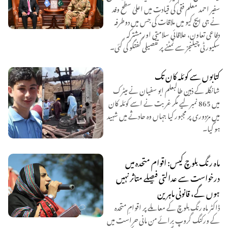
سفیر احمد معلم فقی کی قیادت میں اعلیٰ سطح وفد
نے جی ایچ کیو میں ملاقات کی جس میں دوطرفہ
دفاعی تعاون، علاقائی سلامتی اور مشترکہ
سکیورٹی چیلنجز سے نمٹنے پر تفصیلی گفتگو کی گئی۔
کتابوں سے کوئلہ کان تک
شانگلہ کے ذہین طالبعلم ابو سفیان نے میٹرک
میں 865 نمبر لیے مگر غربت نے اسے کوئلہ کان
میں مزدوری پر مجبور کیا جہاں وہ حادثے میں شہید
ہو گیا۔
ماہ رنگ بلوچ کیس: اقوام متحدہ میں
درخواست سے عدالتی فیصلے متاثر نہیں
ہوں گے، قانونی ماہرین
ڈاکٹر ماہ رنگ بلوچ کے معاملے پر اقوامِ متحدہ
کے ورکنگ گروپ برائے من مانی حراست میں