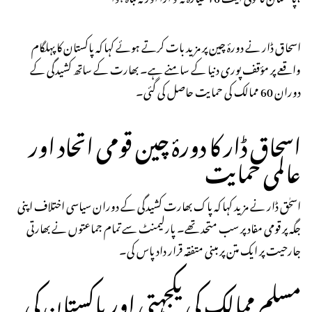
اسحاق ڈار نے دورۂ چین پر مزید بات کرتے ہوئے کہا کہ پاکستان کا پہلگام
واقعے پر مؤقف پوری دنیا کے سامنے ہے۔ بھارت کے ساتھ کشیدگی کے
دوران 60 ممالک کی حمایت حاصل کی گئی۔
اسحاق ڈار کا دورۂ چین قومی اتحاد اور
عالمی حمایت
اسحٰق ڈار نے مزید کہا کہ پاک بھارت کشیدگی کے دوران سیاسی اختلاف اپنی
جگہ پر قومی مفاد پر سب متحد تھے۔ پارلیمنٹ سے تمام جماعتوں نے بھارتی
جارحیت پر ایک متن پر مبنی متفقہ قرار داد پاس کی۔
مسلم ممالک کی یکجہتی اور پاکستان کی