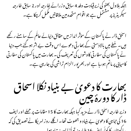
جبکہ بلاول بھٹو کی زیرقیادت وفد 4 سابق وزرائے خارجہ اور 2 سابق خارجہ
سیکریٹریز پر مشتمل ہے جو اقوام متحدہ مین ملاقاتیں مکمل کرچکا ہے۔
اسحٰق ڈار نے پاکستان کے مؤثّر انداز میں حقائق دنیائے عالَم کے سامنے رکھے
ہیں۔ خطے میں بالادَستی کے بھارتی دعوے اس وقت بے اثر ہوگئے جب دنیا
نے پاکستان کی سفارتی کاوشوں کی تعریف کی۔ بھارت میں پاکستان کی سفارتی
کامیابی پر ماتم ہورہا ہے اور بھرپور الزام تراشی کی جارہی ہے۔
بھارت کا دعویٰ بے بنیاد نکلا اسحاق
ڈار کا دورۂ چین
وزیر خارجہ اسحٰق ڈار نے مزید کہا ہیکہ بھارت کا 15 مقامات پر حملے اور ایف
16 کی تباہی کا دعویٰ بے بنیاد و جھوٹ تھا۔ اگلے روز امریکا نے تصدیق کی کہ
پاکستان کا کوئی ایف 16 طیارہ نہ تو اُڑا اور نہ تباہ ہوا،