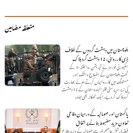
متعلقہ مضامین
بلوچستان میں دہشت گردوں کے خلاف
بڑی کارروائی، 12 دہشت گرد ہلاک
سکیورٹی فورسز نے آپریشن ردالفتنہ-3 کے
تحت بلوچستان کے اضلاع واشک اور
مستونگ میں کارروائیاں کرتے ہوئے بھارت
کی زیر سرپرستی فتنہ الہندوستان کے 12 دہشت
گرد ہلاک کر دیے، ایک ٹھکانہ بھی تباہ۔
پاکستان اور صومالیہ کے درمیان دفاعی
تعاون مزید مضبوط بنانے پر اتفاق
فیلڈ مارشل عاصم منیر سے صومالیہ کے وزیر دفاع