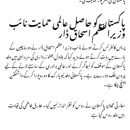
پاکستان کو حاصل عالمی حمایت نائب
وزیراعظم اسحاق ڈار
پریس کانفرنس کرتے ہوئے نائب وزیرِ اعظم اسحاق ڈار نے دورۂ چین کے
بارے میں بات کرتے ہوئے مزید کہا کہ بلاول بھٹوزرداری کی سربراہی میں وفد
پاکستان کے موقف کو اُجاگر کرنے اور عالمی برادری کے سامنے لانے کے لیے
بیرون مُلک دورے پر ہے۔ پاکستانی وفد نیویارک کا دورہ پورا کرکے واشنگٹن
پہنچ چکا ہے۔
سفارتی محاذ پر پاکستان نے روس کو نظر انداز نہیں کیا۔ طارق فاطمی کی قیادت
میں وفد روس گیا ہے،