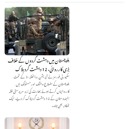
بلوچستان میں دہشت گردوں کے خلاف
بڑی کارروائی، 12 دہشت گرد ہلاک
سکیورٹی فورسز نے آپریشن ردالفتنہ-3 کے تحت
بلوچستان کے اضلاع واشک اور مستونگ میں
کارروائیاں کرتے ہوئے بھارت کی زیر سرپرستی فتنہ
الہندوستان کے 12 دہشت گرد ہلاک کر دیے، ایک
ٹھکانہ بھی تباہ۔