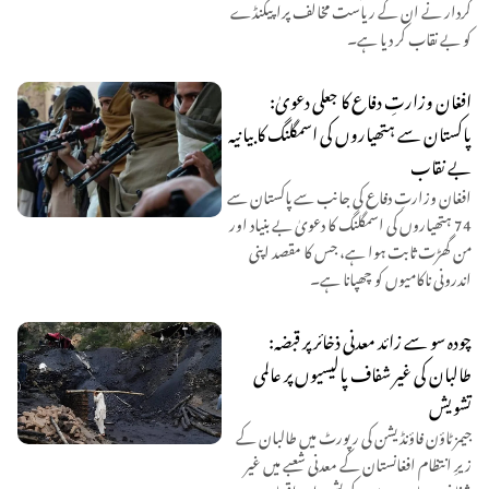
کردار نے ان کے ریاست مخالف پراپیگنڈے
کو بے نقاب کر دیا ہے۔
افغان وزارتِ دفاع کا جعلی دعویٰ:
پاکستان سے ہتھیاروں کی اسمگلنگ کا بیانیہ
بے نقاب
افغان وزارتِ دفاع کی جانب سے پاکستان سے
74 ہتھیاروں کی اسمگلنگ کا دعویٰ بے بنیاد اور
من گھڑت ثابت ہوا ہے، جس کا مقصد اپنی
اندرونی ناکامیوں کو چھپانا ہے۔
چودہ سو سے زائد معدنی ذخائر پر قبضہ:
طالبان کی غیر شفاف پالیسیوں پر عالمی
تشویش
جیمز ٹاؤن فاؤنڈیشن کی رپورٹ میں طالبان کے
زیرِ انتظام افغانستان کے معدنی شعبے میں غیر
شفاف معاہدوں، مبینہ کرپشن اور اقربا پروری پر