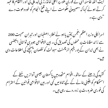
آیت اللہ خامنہ ای نے فوری طور پر اعلیٰ کمانڈرز کی تبدیلی کی اور انتقام کا عہد
کرتے ہوئے کہا کہ “صیہونی حکومت نے اپنے تلخ انجام کو خود دعوت دے
دی ہے۔”
اسرائیلی وزیر اعظم بنجمن نیتن یاہو نے نطنز، اصفہان اور تہران سمیت 200
سے زائد مقامات پر حملوں کی تصدیق کی۔ بین الاقوامی جوہری توانائی ایجنسی
نے بھی ایران کے یورینیم انرچمنٹ سہولت کو نقصان پہنچنے کی اطلاعات دی
ہیں۔
کشیدگی بڑھنے کے ساتھ، اقوام متحدہ میں پاکستان جیسی آوازیں خطے کے
استحکام کو یقینی بنانے کے لیے تناؤ میں کمی اور بین الاقوامی قوانین کے احترام
کی فوری ضرورت پر زور دے رہی ہیں۔