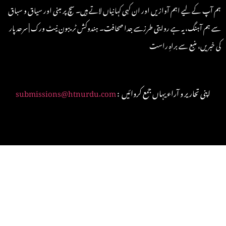
ہم آپ کے لیے اہم آوازیں اور ان کہی کہانیاں لاتے ہیں۔ سچ پر مبنی اور سیاق و سباق
سے ہم آہنگ، یہ ہے روایتی طرزسے جدا صحافت۔ ہندوکش ٹریبون نیٹ ورک | سرحد پار
کی خبریں، منبع سے براہِ راست
: اپنی تحاریر و آراء یہاں جمع کروائیں
submissions@htnurdu.com