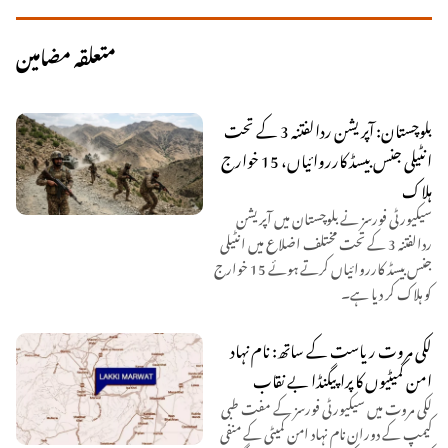
متعلقہ مضامین
بلوچستان: آپریشن ردالفتنہ 3 کے تحت
انٹیلی جنس بیسڈ کارروائیاں، 15 خوارج
ہلاک
سیکیورٹی فورسز نے بلوچستان میں آپریشن
ردالفتنہ 3 کے تحت مختلف اضلاع میں انٹیلی
جنس بیسڈ کارروائیاں کرتے ہوئے 15 خوارج
کو ہلاک کر دیا ہے۔
لکی مروت ریاست کے ساتھ: نام نہاد
امن کمیٹیوں کا پراپیگنڈا بے نقاب
لکی مروت میں سیکیورٹی فورسز کے مفت طبی
کیمپ کے دوران نام نہاد امن کمیٹی کے منفی