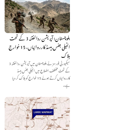
بلوچستان: آپریشن ردالفتنہ 3 کے تحت
انٹیلی جنس بیسڈ کارروائیاں، 15 خوارج
ہلاک
سیکیورٹی فورسز نے بلوچستان میں آپریشن ردالفتنہ 3
کے تحت مختلف اضلاع میں انٹیلی جنس بیسڈ
کارروائیاں کرتے ہوئے 15 خوارج کو ہلاک کر دیا
ہے۔