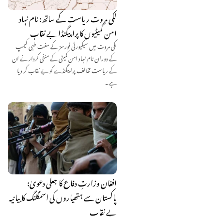
لکی مروت ریاست کے ساتھ: نام نہاد
امن کمیٹیوں کا پراپیگنڈا بے نقاب
لکی مروت میں سیکیورٹی فورسز کے مفت طبی کیمپ
کے دوران نام نہاد امن کمیٹی کے منفی کردار نے ان
کے ریاست مخالف پراپیگنڈے کو بے نقاب کر دیا
ہے۔
افغان وزارتِ دفاع کا جعلی دعویٰ:
پاکستان سے ہتھیاروں کی اسمگلنگ کا بیانیہ
بے نقاب