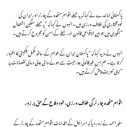
پاکستانی نمائندے نے کہا کہ یہ حملے اقوام متحدہ کے چارٹر اور ایران کی
خودمختاری کی خلاف ورزی ہیں۔ انہوں نے کہا کہ “یہ حملے سنگین اشتعال
انگیزی ہیں جو بین الاقوامی قانون اور خطے کے امن کو مجروح کرتے ہیں۔”
انہوں نے مزید کہا کہ “پاکستان ایران کے عوام کے ساتھ مکمل یکجہتی کا اظہار
کرتا ہے۔ ہم اس غیرقانونی جارحیت سے ہونے والی جانی و مالی نقصانات پر
اپنی تعزیت پیش کرتے ہیں۔”
اقوام متحدہ چارٹر کی خلاف ورزی، خود دفاع کے حق پر زور
سفیر احمد نے زور دیا کہ اسرائیل کے اقدامات اقوام متحدہ کے چارٹر کے