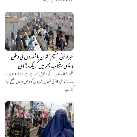
غیر قانونی مقیم افغان باشندوں کی وطن
واپسی: پنجاب بھر میں کریک ڈاؤن
محکمۂ داخلہ پنجاب کے مطابق صوبے سے 1 لاکھ 40 ہزار
سے زائد غیر قانونی افغان شہریوں کو وطن واپس بھیج دیا
گیا ہے۔