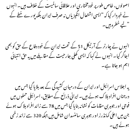
اصولوں، خاص طور پر خودمختاری اور علاقائی سالمیت کے خلاف ہیں۔ انہوں
نے خبردار کیا کہ “ایسی اشتعال انگیزیاں نہ صرف ایران بلکہ پورے خطے کے
لیے خطرہ ہیں۔”
انہوں نے چارٹر کے آرٹیکل 51 کے تحت ایران کے خود دفاع کے حق کو بھی
اجاگر کیا۔ انہوں نے کہا کہ ایسی کھلی جارحیت کے مقابلے میں یہ حق انتہائی
اہم ہو جاتا ہے۔
یہ اجلاس اسرائیل اور ایران کے درمیان کشیدگی کے بعد بلایا گیا جس میں
درجناں افراد ہلاک ہوئے ہیں۔ ایرانی ذرائع کے مطابق، اسرائیلی حملوں میں
فوجی اور جوہری مقامات کو نشانہ بنایا گیا جس میں 78 سے زائد افراد ہلاک ہوئے
جن میں اعلیٰ کمانڈرز اور جوہری سائنسدان شامل ہیں جبکہ 320 سے زائد زخمی
ہوئے ہیں۔