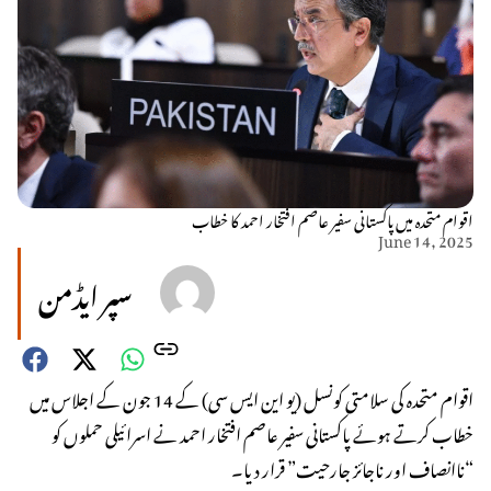
اقوام متحدہ میں پاکستانی سفیر عاصم افتخار احمد کا خطاب
June 14, 2025
سپر ایڈمن
اقوام متحدہ کی سلامتی کونسل (یو این ایس سی) کے 14 جون کے اجلاس میں
خطاب کرتے ہوئے پاکستانی سفیر عاصم افتخار احمد نے اسرائیلی حملوں کو
“ناانصاف اور ناجائز جارحیت” قرار دیا۔