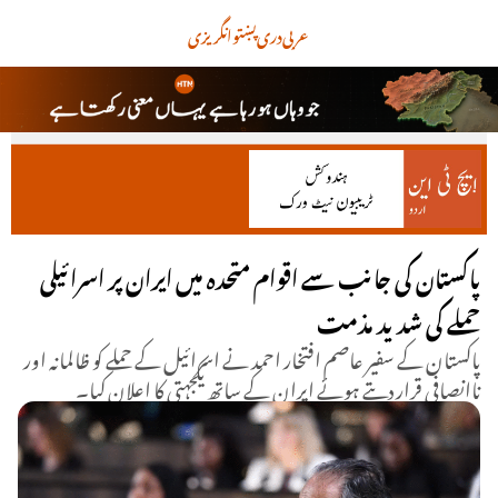
عربی
دری
پښتو
انگریزی
پاکستان کی جانب سے اقوام متحدہ میں ایران پر اسرائیلی
حملے کی شدید مذمت
پاکستان کے سفیر عاصم افتخار احمد نے اسرائیل کے حملے کو ظالمانہ اور
ناانصافی قرار دیتے ہوئے ایران کے ساتھ یکجہتی کا اعلان کیا۔