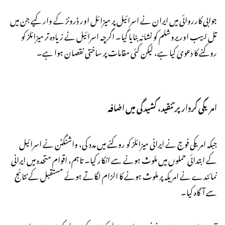
جوابی کارروائی میں ایران نے اسرائیل پر میزائل اور ڈرونز کے وار کیے جن میں
تل ابیب اور یروشلم کو نشانہ بنایا گیا۔ اگرچہ اسرائیل نے زیادہ تر میزائلز کو
روکنے کا دعویٰ کیا ہے، لیکن کئی مقامات پر ساختی نقصان ہوا ہے۔
امریکی کردار پر تنقید، کشیدگی میں اضافہ
جبکہ امریکی فوج نے ایرانی میزائلز کو روکنے میں مدد کی، واشنگٹن نے اسرائیل
کے ابتدائی حملوں میں ملوث ہونے سے انکار کیا۔ تاہم، اقوام متحدہ میں ایرانی
نمائندے نے امریکہ پر ملوث ہونے کا الزام لگاتے ہوئے مستقبل کے نتائج
سے آگاہ کیا۔