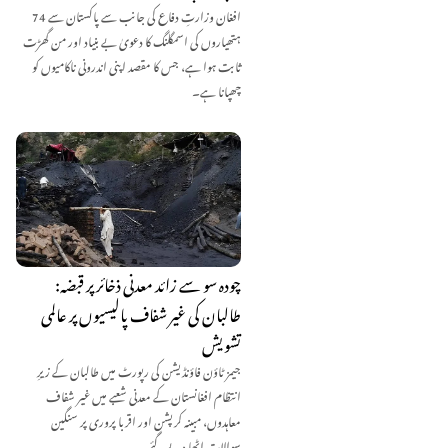
افغان وزارتِ دفاع کی جانب سے پاکستان سے 74
ہتھیاروں کی اسمگلنگ کا دعویٰ بے بنیاد اور من گھڑت
ثابت ہوا ہے، جس کا مقصد اپنی اندرونی ناکامیوں کو
چھپانا ہے۔
چودہ سو سے زائد معدنی ذخائر پر قبضہ:
طالبان کی غیر شفاف پالیسیوں پر عالمی
تشویش
جیمز ٹاؤن فاؤنڈیشن کی رپورٹ میں طالبان کے زیرِ
انتظام افغانستان کے معدنی شعبے میں غیر شفاف
معاہدوں، مبینہ کرپشن اور اقربا پروری پر سنگین
سوالات اٹھا دیے گئے۔