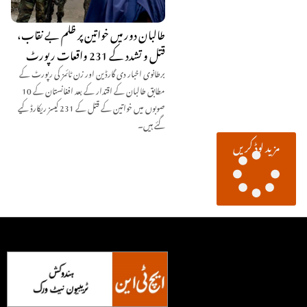
طالبان دور میں خواتین پر ظلم بے نقاب،
قتل و تشدد کے 231 واقعات رپورٹ
برطانوی اخبار دی گارڈین اور زن ٹائمز کی رپورٹ کے
مطابق طالبان کے اقتدار کے بعد افغانستان کے 10
صوبوں میں خواتین کے قتل کے 231 کیسز ریکارڈ کیے
گئے ہیں۔
مزید لوڈ کریں