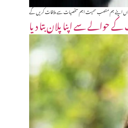
ے حوالے سے اپنا پلان بتا دیا