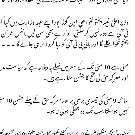
وزیراعلیٰ خیبرپختونخوا علی امین گنڈا پوراپنے عہد وزارت میں کہا
ٹی آئی سے دور نہیں کرسکتی، ادارے بھی سن لیں مائنس عمران خان 
پختونخوا نکلے گا اور بانی پی ٹی آئی کو رہا کروا کر ہی جائے گا ۔
اور معرکہ حق کی فتح کا جشن منا رہے ہیں۔
سانحہ
نہیں ہوسکتا جب تک وہ جھکی ہوئی نہ ہو۔
نوٹ: یہ آرٹیکل مشکور علی نے
وی نیوز اردو
کیلئے لکھا۔ کاپی رائٹ حقوق وی نیوز محفوظ رک