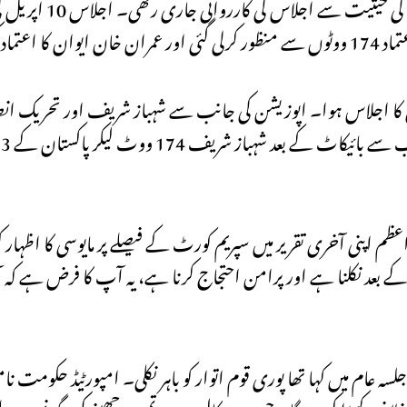
و بیٹھے۔
ان نے بطور وزیراعظم اپنی آخری تقریر میں سپریم کورٹ کے فیصلے پر مایوسی کا ا
ء کے بعد نکلنا ہے اور پرامن احتجاج کرنا ہے، یہ آپ کا فرض ہے ک