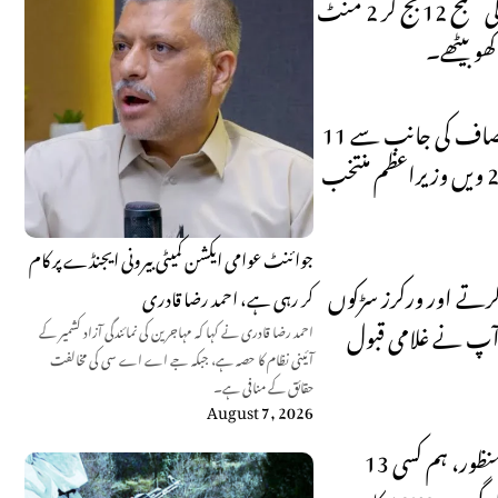
عہدوں سے استعفیٰ دیدیا۔ پھر ایاز صادق نے پینل آف چیئرمین کی حیثیت سے اجلاس کی کارروائی جاری رکھی۔ اجلاس 10 اپریل کی صبح 12 بج کر 2 منٹ
11 اپریل 2022 کو نئے وزیراعظم کے انتخاب کے لیے قومی اسمبلی کا اجلاس ہوا۔ اپوزیشن کی جانب سے شہباز شریف اور تحریک انصاف کی جانب سے
شاہ محمود قریشی وزیراعظم کے امیدوار تھے تاہم پی ٹی آئی کی جانب سے بائیکاٹ کے بعد شہباز شریف 174 ووٹ لیکر پاکستان کے 23 ویں وزیراعظم منتخب
جوائنٹ عوامی ایکشن کمیٹی بیرونی ایجنڈے پر کام
ظہار کرتے اور ورکرز سڑکوں
کر رہی ہے، احمد رضا قادری
ہ آپ نے غلامی قبول
احمد رضا قادری نے کہا کہ مہاجرین کی نمائندگی آزاد کشمیر کے
آئینی نظام کا حصہ ہے، جبکہ جے اے اے سی کی مخالفت
حقائق کے منافی ہے۔
August 7, 2026
13 اپریل 2022 کو پشاور میں وزارتِ عظمیٰ سے محرومی کے بعد پہلے جلسہ عام میں کہا تھا پوری قوم اتوار کو باہر نکلی۔ امپورٹیڈ حکومت نامنظور، ہم کسی
بیغیرت حکومت کو نہیں مانتے۔ غیرت مند عوام کو بیغیرتوں کے خلاف کھڑا کروں گا۔ جس دن کال دیدی تمہیں چھپنے کی جگہ نہیں ملے گی۔ یہ 1970 کا