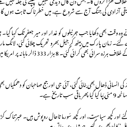
 حقیقی آزادی کی جنگ آج سے شروع ہے، میں خطرناک ثابت ہوں گا
 وہ وقت بھی دکھایا جب جرنیلوں کو غدار اور میر جعفر تک کہا گیا۔ 
۔ زمان پارک میں بیٹھ کر جیل بھرو تحریک چلائی گئی، لانگ مارچ 
فوجی افسران کو ڈرٹی ہیری کہا گیا۔ پارٹی رہنماؤں سے اداروں کے خلاف ہر
 کی انسانی ڈھال بھی بنائی گئی، آئی جی اور جج صاحبان کو دھمکیاں ب
اریخ ہے۔
 اور کچھ سیاست، اور کچھ سُورما تاحال روپوش ہیں۔ عبرتناک کڑی س
ئنل‘ کالز بھی دی گئیں جو شاید دی جاتی رہیں۔