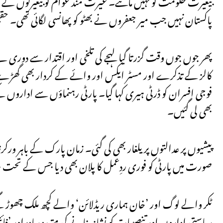
پاکستان نہیں جب میر جعفروں نے بھٹو کو پھانسی لگائی تھی۔
پھر جوں جوں وقت گزرتا گیا لہجے کی تلخی اور اقتدار سے دوری نے
کالز کے تذکرے اور مسٹر ایکس اور وائے کے کردار بھی گھڑے گئے
بھی لی گئیں۔
پیشیوں پر عدالتوں پر یلغار بھی کی گئی۔ زمان پارک کے باہر ورکرز
صورت میں پارٹی کو فوری ردِعمل کا پلان بھی دیا جس کے تحت سانحہ 9 مئی بَپا کیا گیا پھر باقی سب ت
ٹکر والے لوگ اور ’خان ہماری ریڈلائن‘ والے کچھ ملک چھوڑ گئے
ریاستی اداروں اور تنصیبات کو نشانہ بنانے کی متعدد سادہ اور ’فا