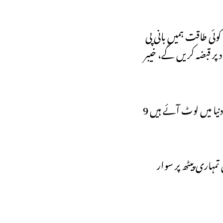
کوئی طاقت ہمیں بانی پی
 پر قبضہ کریں گے، خیبر
9 مئی سے 10 مئی تک کے سفر میں نہلے پہ دہلا یہ ہے کہ ریاست مدینہ اور نئے پاکستان کا فریب کھاتے سادہ دل تماشائی بھی حقیقت کی دنیا میں لوٹ آئے ہیں
کہ کوئی شخص تمہاری پیٹھ پر سوار