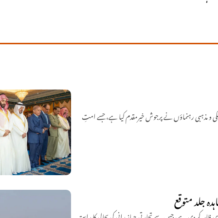
کی و مذہبی رہنماؤں نے پرجوش خیرمقدم کیا ہے، جسے امتِ
ہدہ جلد متوقع
اہر کر دی ہے، جس سے تجارتی جہاز رانی کی بحالی کا راستہ