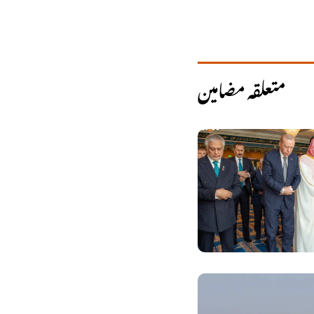
متعلقہ مضامین