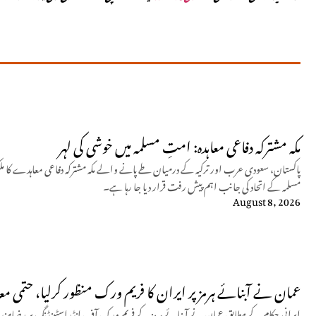
مکہ مشترکہ دفاعی معاہدہ: امتِ مسلمہ میں خوشی کی لہر
پاکستان، سعودی عرب اور ترکیہ کے درمیان طے پانے والے مکہ مشترکہ دفاعی معاہدے کا مل
مسلمہ کے اتحاد کی جانب اہم پیش رفت قرار دیا جا رہا ہے۔
August 8, 2026
عمان نے آبنائے ہرمز پر ایران کا فریم ورک منظور کرلیا، حتمی معا
ایرانی حکام کے مطابق عمان نے آبنائے ہرمز کے فریم ورک آف انڈراسٹینڈنگ پر رضامندی ظ