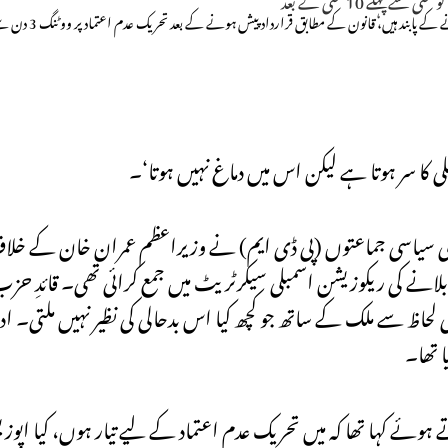
 8 مارچ 2022 کو حزب اختلاف کی سیاسی جماعتوں (پی ڈی ایم) نے وزیراعظم عمران خان 
مبلی کا اجلاس بلانے کی ریکوزیشن اسمبلی سیکرٹریٹ میں جمع کرائی تھی۔ قائ
 4 برس میں معاشی اور سماجی لحاظ سے ملک کے ساتھ جو کچھ کیا اس بدحالی کی نظیر نہیں
 تھا۔
ے کہا تھا کہ میں تحریک عدم اعتماد کے لیے تیار ہوں، کیا اپوز