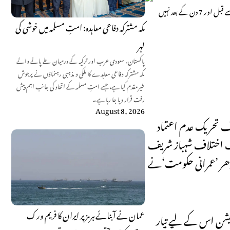
آئین و قانون کے مطابق تحریک عدم اعتماد جمع ہو جائے تو اسپیکر 2 ہفتوں میں اجلاس بلانے کے پابند ہیں، قانون کے مطابق قرارداد پیش ہونے کے بعد تحریک عدم اعتماد پر ووٹنگ 3 دن سے قبل اور 7 دن کے بعد نہیں
مکہ مشترکہ دفاعی معاہدہ: امتِ مسلمہ میں خوشی کی
لہر
پاکستان، سعودی عرب اور ترکیہ کے درمیان طے پانے والے
مکہ مشترکہ دفاعی معاہدے کا ملکی و مذہبی رہنماؤں نے پرجوش
خیرمقدم کیا ہے، جسے امتِ مسلمہ کے اتحاد کی جانب اہم پیش
رفت قرار دیا جا رہا ہے۔
August 8, 2026
کے خلاف تحریک عدم اعتماد
دِ حزب اختلاف شہباز شریف
 ملتی۔ ادھر ’عمرانی حکومت‘نے
عمان نے آبنائے ہرمز پر ایران کا فریم ورک
یشن اس کے لیے تیار