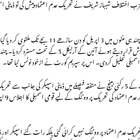
ڈپٹی اسپیکر قاسم خان سوری نے تحریک عدم اعتماد کو بیرونی سازش قرار دیتے ہوئ
سمبلی تحلیل کردی۔ اس پر سپریم کورٹ نے ازخود نوٹس لیا تھا۔
کیے جانے کو غی