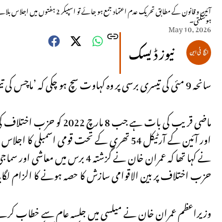
ہوسکتی۔
May 10, 2026
نیوز ڈیسک
سانحہ 9 مئی کی تیسری برسی پر وہ کہاوت سچ ہو چکی کہ ’ماچس کی تیلی کا سر ہوتا ہے لیکن اس میں دماغ نہیں ہوتا‘۔
ماضی قریب کی بات ہے جب
اور آئین کے آرٹیکل 54 تھری کے تحت قومی اس
نے کہا تھا کہ عمران خان نے گزشتہ
حزب اختلاف پر بین الاقوامی سازش کا حصہ ہونے کا الزام لگایا
وزیراعظم عمران خان نے میلسی میں جلسہ عام سے خطاب کرتے ہوئ