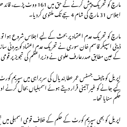
اجلاس 31 مارچ کی شام 4 بجے تک ملتوی کردیا۔
کے عین مطابق صدرعارف علوی نے وزیراعظم کی تجویز پر قومی ا
حکم سنایا تھا۔