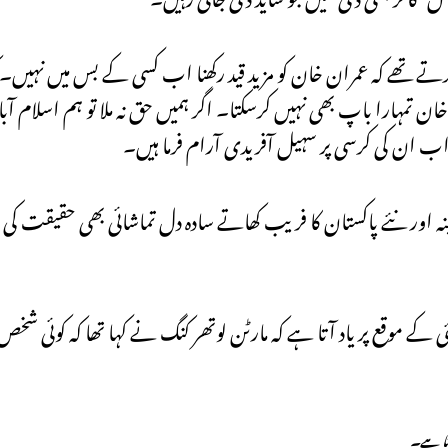
 کرتے تھے کہ عمران خان کو مزید قید رکھنا اب کسی کے بس میں نہیں۔ 
تمہارا باپ بھی نہیں کرسکتا۔ اگر ہمیں حق نہ ملا تو ہم اسلام آباد
 ۔ ۔ اب ان کی کرسی پر سہیل آفریدی آرام فرما ہیں۔
 9 مئی کی تیسری برسی پر اور معرکہ حق کے پہلے جشن 10 مئی کے موقع پر یاد آتا ہے کہ مارٹن لوتھر کنگ نے کہا تھا 
ھتا ہے۔