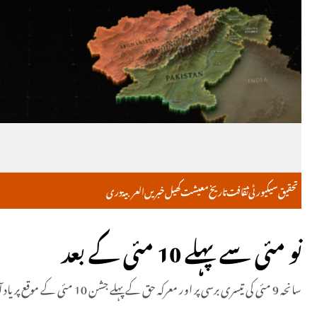
تحقیق
سیکیورٹی
ثقافت
تاریخ
معیشت
کھیل
خبریں
العربية
دری
نو مئی سے پہلے 10 مئی کے بعد
سانحہ 9 مئی کی تیسری برسی پر اور معرکہ حق کے پہلے جشن 10 مئی کے موقع پر یاد آتا ہے کہ مارٹن لوتھر کنگ نے کہا تھا کہ کوئی شخص تمہاری پیٹھ پر سوار نہیں ہوسکتا جب تک وہ جھکی ہوئی نہ ہو۔