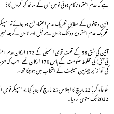
ہے کہ عدم اعتماد ناکام ہوئی تو میں ان کے ساتھ کیا کروں گا؟
تحریک عدم اعتماد پر ووٹنگ 3 دن سے قبل اور 7 دن کے بعد نہیں ہوسکتی۔
آئین کی شق 58 کے تحت
کی آواز‘ پر چیئرمین سینیٹ کے انتخاب میں ہوچکا تھا۔
2022 تک ملتوی کردیا۔