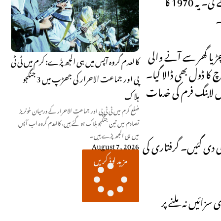
۔
چڑیا گھر سے آنے والی
کالعدم گروہ آپس میں ہی الجھ پڑے: کرم میں ٹی ٹی
کا ڈول بھی ڈالا گیا۔
پی اور جماعت الاحرار کی جھڑپ میں 3 جنگجو
زہ سرائی بھی کرائی گئی۔ 8 ہزار 333 ڈالر ماہانہ پر امریکا میں لابنگ فرم کی خدمات
ہلاک
ضلع کرم میں ٹی ٹی پی اور جماعت الاحرار کے درمیان خونریز
تصادم میں تین جنگجو ہلاک ہو گئے ہیں، کالعدم گروہ اب آپس
میں ہی الجھ پڑے ہیں۔
ھی دی گئیں۔ گرفتاری کی
August 7, 2026
مزید لوڈ کریں
زائیں نہ ملنے پر