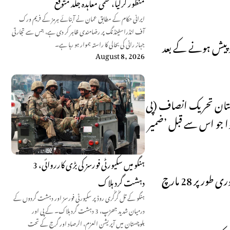
منظور کرلیا، حتمی معاہدہ جلد متوقع
ایرانی حکام کے مطابق عمان نے آبنائے ہرمز کے فریم ورک
آف انڈراسٹینڈنگ پر رضامندی ظاہر کر دی ہے، جس سے تجارتی
کے مطابق قرارداد پیش ہونے کے بعد
جہاز رانی کی بحالی کا راستہ ہموار ہو رہا ہے۔
August 8, 2026
تا ہے۔ پاکستان تحریک انصاف (پی
تعداد 162 تھی۔ لیکن اس بار بھی وہی ہوا جو اس سے قبل ’ضمیر
ہنگو میں سکیورٹی فورسز کی بڑی کارروائی، 3
طَوعاً و کَرہاً 22 مارچ کا اجلاس 25 مارچ کو بلایا گیا جو اسپیکر قومی اسمبلی اسد قیصر نے مرحوم اراکین کے لیے دعائے مغفرت کے بعد فوری طور پر 28 مارچ
دہشت گرد ہلاک
ہنگو کے تل گُرگُری روڈ پر سکیورٹی فورسز اور دہشت گردوں کے
درمیان شدید جھڑپ، 3 دہشت گرد ہلاک۔ کے پی اور
بلوچستان میں آپریشن العزم، الرصاد اور گرج کے تحت