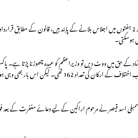
آئین و قانون کے مطابق تحریک عدم اعتماد جمع ہو جائے تو اسپیکر 2 ہفتوں میں اجلاس بلانے کے پابند ہیں، قانون 
 قومی اسمبلی کے 172 ارکان عدم اعتماد کے حق میں ووٹ دیں تو وزیراعظم کو عہدہ چھوڑنا پڑ
ٹی آئی) کی مخلوط حکومت کے پاس 176 ارکان تھے، جب کہ حزب اختلاف کے ارکان کی 