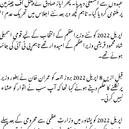
پر ملتوی کردیا گیا۔ تاہم کچھ دیر بعد نئے اجلاس میں تحریک عدم اعتماد 174 ووٹوں سے منظور کرلی گئی اور عمران خان ایوان کا اعتماد کھ
ہوئے تھے۔
قبل ازیں 8 اپریل 2022 بروز جمعہ کو عمران خ
پر نکلنے کا حکم دیتے ہوئے کہا تھا کہ آپ سب نے اتوار کو عشا
نہیں کرنی۔