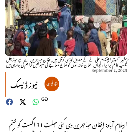
مشیرِ صحت احتشام علی نے کے مطابق لنڈی کوتل میں افغان مہاجرین کے لیے میڈیکل
کیمپ قائم کیا گیا ، جہاں افغان خاندانوں کو علاج معالجے کی سہولتیں فراہم کی جارہی ہیں
September 2, 2025
نیوز ڈیسک
اسلام آباد: افغان مہاجرین دی گئی مہلت 31 اگست کو ختم