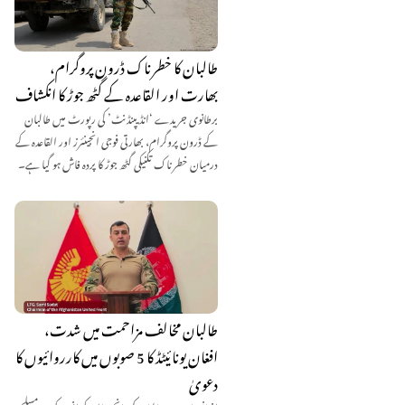
طالبان کا خطرناک ڈرون پروگرام،
بھارت اور القاعدہ کے گٹھ جوڑ کا انکشاف
برطانوی جریدے ‘انڈیپنڈنٹ’ کی رپورٹ میں طالبان
کے ڈرون پروگرام، بھارتی فوجی انجینئرز اور القاعدہ کے
درمیان خطرناک تکنیکی گٹھ جوڑ کا پردہ فاش ہو گیا ہے۔
طالبان مخالف مزاحمت میں شدت،
افغان یونائیٹڈ کا 5 صوبوں میں کارروائیوں کا
دعویٰ