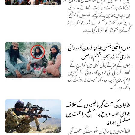
ترجیحات پر سخت سوالات اٹھائے جا رہے
ہیں، جہاں ناقدین نے جلسے جلوسوں کو ترجیح
دینے اور صحت و تعلیم کے شعار کو نظر انداز
کرنے پر تشویش کا اظہار کیا ہے۔
بنوں: انٹیلی جنس بنیاد پر ڈرون کارروائی،
خارجی کمانڈر جیمید جہنم واصل
بنوں کے علاقے جانی خیل میں خوارج کے
ٹھکانے پر کی گئی ڈرون کارروائی کے نتیجے میں
اہم کمانڈر جیمید سرہ بنگلہ سمیت 2 دہشت گرد
ہلاک ہو گئے۔
طالبان کی سخت گیر پالیسیوں کے خلاف
عوامی غصہ عروج پر، مسلح مزاحمت میں
مسلسل اضافہ
افغانستان میں طالبان حکومت کی سخت گیر