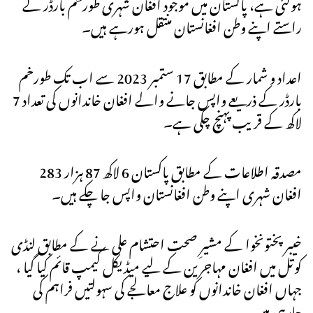
ہوگئی ہے، پاکستان میں موجود افغان شہری طورخم بارڈر کے
راستے اپنے وطن افغانستان منتقل ہورہے ہیں۔
اعداد و شمار کے مطابق 17 ستمبر 2023 سے اب تک طورخم
بارڈر کے ذریعے واپس جانے والے افغان خاندانوں کی تعداد 7
لاکھ کے قریب پہنچ چکی ہے۔
مصدقہ اطلاعات کے مطابق پاکستان 6 لاکھ 87 ہزار 283
افغان شہری اپنے وطن افغانستان واپس جا چکے ہیں۔
خیبر پختونخوا کے مشیرِ صحت احتشام علی نے کے مطابق لنڈی
کوتل میں افغان مہاجرین کے لیے میڈیکل کیمپ قائم کیا گیا ،
جہاں افغان خاندانوں کو علاج معالجے کی سہولتیں فراہم کی
جارہی ہیں۔