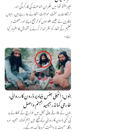
خیبر پختونخوا میں حکمران جماعت کی کارکردگی اور
ترجیحات پر سخت سوالات اٹھائے جا رہے ہیں، جہاں
ناقدین نے جلسے جلوسوں کو ترجیح دینے اور صحت و
تعلیم کے شعار کو نظر انداز کرنے پر تشویش کا اظہار کیا
ہے۔
بنوں: انٹیلی جنس بنیاد پر ڈرون کارروائی،
خارجی کمانڈر جیمید جہنم واصل
بنوں کے علاقے جانی خیل میں خوارج کے ٹھکانے پر
کی گئی ڈرون کارروائی کے نتیجے میں اہم کمانڈر جیمید سرہ
بنگلہ سمیت 2 دہشت گرد ہلاک ہو گئے۔