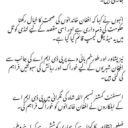
انہوں نے کہا کہ افغان خاندانوں کی صحت کا خیال رکھنا
حکومت کی ذمہ داری ہے اور اسی مقصد کے لیے لنڈی کوتل
میں یہ میڈیکل کیمپ قائم کیا گیا ہے۔
نیز پشاور اور طورخم ہائی وے پر پی ڈی ایم اے کی جانب سے
افغان شہریوں کے لیے خوراک اور رہائش کی سہولتیں فراہم
کی گئی ہیں۔
اسسٹنٹ کمشنر نسیم اللہ شاہ کی نگرانی میں پی ڈی ایم اے
کے اہلکاروں نے افغان خاندانوں کو خوراک فراہم کی۔
ضلعی انتظامیہ کا کہنا ہے کہ ہماری کوشش ہے کہ اپنے وطن