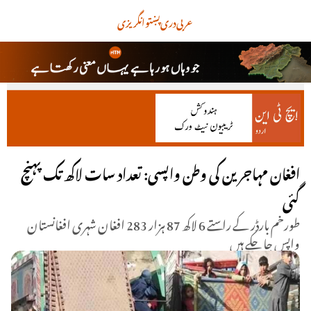
عربی
دری
پښتو
انگریزی
افغان مہاجرین کی وطن واپسی: تعداد سات لاکھ تک پہنچ
گئی
طورخم بارڈر کے راستے 6 لاکھ 87 ہزار 283 افغان شہری افغانستان
واپس جا چکے ہیں