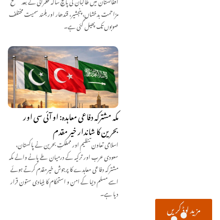
افغانستان میں طالبان کی پانچ سالہ حکمرانی کے بعد مسلح
مزاحمت بدخشاں، پنجشیر، قندھار اور ہلمند سمیت مختلف
صوبوں تک پھیل گئی ہے۔
مکہ مشترکہ دفاعی معاہدہ: او آئی سی اور
بحرین کا شاندار خیر مقدم
اسلامی تعاون تنظیم اور مملکتِ بحرین نے پاکستان،
سعودی عرب اور ترکیہ کے درمیان طے پانے والے مکہ
مشترکہ دفاعی معاہدے کا پرجوش خیرمقدم کرتے ہوئے
اسے مسلم دنیا کے امن و استحکام کا بنیادی ستون قرار
دیا ہے۔
مزید لوڈ کریں