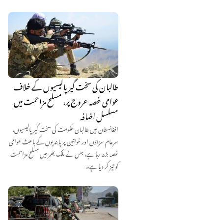
طالبان کی سخت گیر پالیسیوں کے خلاف
عوامی غصہ عروج پر، مسلح مزاحمت میں
مسلسل اضافہ
افغانستان میں طالبان حکومت کی سخت گیر پالیسیوں،
سرعام سزاؤں اور خواتین پر پابندیوں کے باعث عوامی
غصہ بڑھ رہا ہے، جس نے ملک بھر میں مسلح مزاحمت
کو تیز کر دیا ہے۔