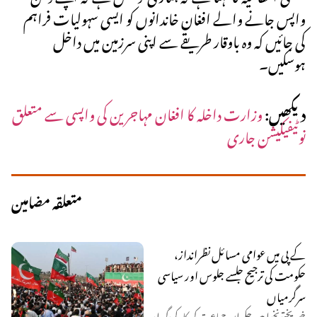
واپس جانے والے افغان خاندانوں کو ایسی سہولیات فراہم
کی جائیں کہ وہ باوقار طریقے سے اپنی سرزمین میں داخل
ہوسکیں۔
دیکھیں:
وزارت داخلہ کا افغان مہاجرین کی واپسی سے متعلق
نوٹیفیکیشن جاری
متعلقہ مضامین
کے پی میں عوامی مسائل نظرانداز،
حکومت کی ترجیح جلسے جلوس اور سیاسی
سرگرمیاں
خیبر پختونخوا میں حکمران جماعت کی کارکردگی اور