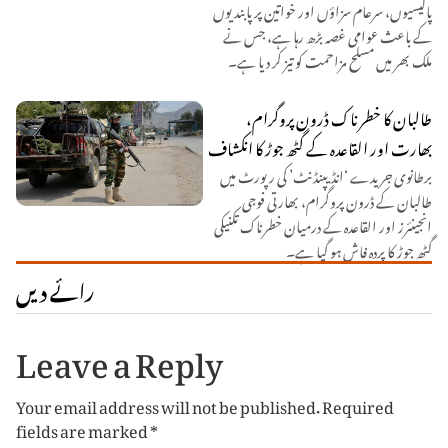
پالیسیوں، سرعام سزاؤں اور خواتین پر پابندیوں
کے باعث عوامی غصہ بڑھ رہا ہے، جس نے
ملک بھر میں مسلح مزاحمت کو تیز کر دیا ہے۔
طالبان کا خطرناک ڈرون پروگرام،
بھارت اور القاعدہ کے گٹھ جوڑ کا انکشاف
برطانوی جریدے ‘انڈیپنڈنٹ’ کی رپورٹ میں
طالبان کے ڈرون پروگرام، بھارتی فوجی
انجینئرز اور القاعدہ کے درمیان خطرناک تکنیکی
گٹھ جوڑ کا پردہ فاش ہو گیا ہے۔
رائے دیں
Leave a Reply
Your email address will not be published.
Required
fields are marked
*