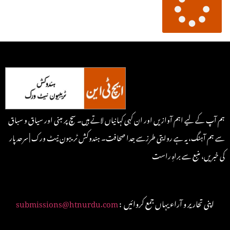
ہم آپ کے لیے اہم آوازیں اور ان کہی کہانیاں لاتے ہیں۔ سچ پر مبنی اور سیاق و سباق
سے ہم آہنگ، یہ ہے روایتی طرزسے جدا صحافت۔ ہندوکش ٹریبون نیٹ ورک | سرحد پار
کی خبریں، منبع سے براہِ راست
: اپنی تحاریر و آراء یہاں جمع کروائیں
submissions@htnurdu.com