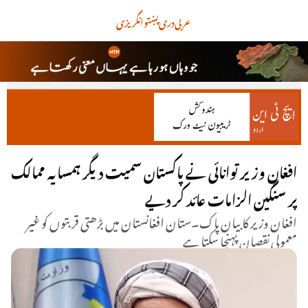
عربی
دری
پښتو
انگریزی
افغان وزیر توانائی نے پاکستان سمیت دیگر ہمسایہ ممالک
پر سنگین الزامات عائد کر دیے
افغان وزیر کا بیان پاک۔ستان افغانستان میں بڑھتی قربتوں کو غیر
معمولی نقصان پہنچا سکتا ہے