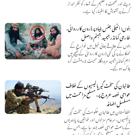
دینے اور صحت و تعلیم کے شعار کو نظر انداز
کرنے پر تشویش کا اظہار کیا ہے۔
بنوں: انٹیلی جنس بنیاد پر ڈرون کارروائی،
خارجی کمانڈر جیمید جہنم واصل
بنوں کے علاقے جانی خیل میں خوارج کے
ٹھکانے پر کی گئی ڈرون کارروائی کے نتیجے میں
اہم کمانڈر جیمید سرہ بنگلہ سمیت 2 دہشت گرد
ہلاک ہو گئے۔
طالبان کی سخت گیر پالیسیوں کے خلاف
عوامی غصہ عروج پر، مسلح مزاحمت میں
مسلسل اضافہ
افغانستان میں طالبان حکومت کی سخت گیر
پالیسیوں، سرعام سزاؤں اور خواتین پر پابندیوں
کے باعث عوامی غصہ بڑھ رہا ہے، جس نے
ملک بھر میں مسلح مزاحمت کو تیز کر دیا ہے۔