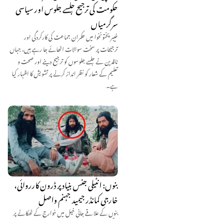
حکومت کی ترجیح جلسے جلوس اور سیاسی
سرگرمیاں
خیبر پختونخوا میں حکمران جماعت کی کارکردگی اور
ترجیحات پر سخت سوالات اٹھائے جا رہے ہیں، جہاں
ناقدین نے جلسے جلوسوں کو ترجیح دینے اور صحت و
تعلیم کے شعار کو نظر انداز کرنے پر تشویش کا اظہار کیا
ہے۔
بنوں: انٹیلی جنس بنیاد پر ڈرون کارروائی،
خارجی کمانڈر جیمید جہنم واصل
بنوں کے علاقے جانی خیل میں خوارج کے ٹھکانے پر