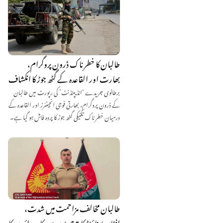
طالبان کا خطرناک ڈرون پروگرام،
بھارت اور القاعدہ کے گٹھ جوڑ کا انکشاف
برطانوی جریدے ‘انڈیپنڈنٹ’ کی رپورٹ میں طالبان
کے ڈرون پروگرام، بھارتی فوجی انجینئرز اور القاعدہ کے
درمیان خطرناک تکنیکی گٹھ جوڑ کا پردہ فاش ہو گیا ہے۔
طالبان مخالف مزاحمت میں شدت،
افغان یونائیٹڈ کا 5 صوبوں میں کارروائیوں کا