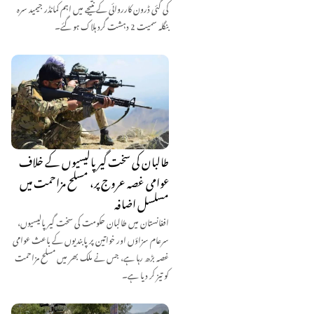
کی گئی ڈرون کارروائی کے نتیجے میں اہم کمانڈر جیمید سرہ
بنگلہ سمیت 2 دہشت گرد ہلاک ہو گئے۔
طالبان کی سخت گیر پالیسیوں کے خلاف
عوامی غصہ عروج پر، مسلح مزاحمت میں
مسلسل اضافہ
افغانستان میں طالبان حکومت کی سخت گیر پالیسیوں،
سرعام سزاؤں اور خواتین پر پابندیوں کے باعث عوامی
غصہ بڑھ رہا ہے، جس نے ملک بھر میں مسلح مزاحمت
کو تیز کر دیا ہے۔