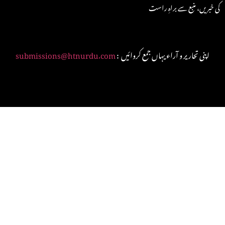
کی خبریں، منبع سے براہِ راست
: اپنی تحاریر و آراء یہاں جمع کروائیں
submissions@htnurdu.com