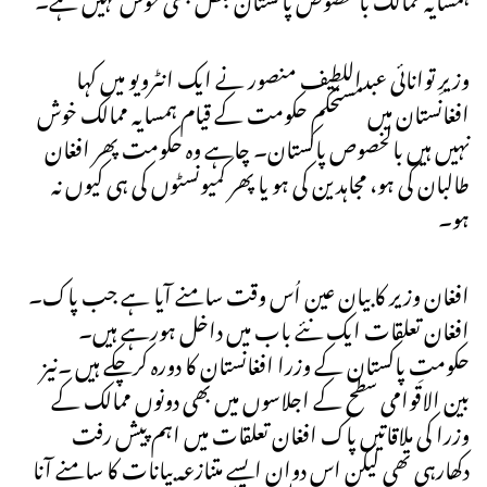
وزیرِ توانائی عبداللطیف منصور نے ایک انٹرویو میں کہا
افغانستان میں مستحکم حکومت کے قیام ہمسایہ ممالک خوش
نہیں ہیں بالخصوص پاکستان۔ چاہے وہ حکومت پھر افغان
طالبان کی ہو، مجاہدین کی ہو یا پھر کمیونسٹوں کی ہی کیوں نہ
ہو۔
افغان وزیر کا بیان عین اُس وقت سامنے آیا ہے جب پاک۔
افغان تعلقات ایک نئے باب میں داخل ہورہے ہیں۔
حکومتِ پاکستان کے وزرا افغانستان کا دورہ کرچکے ہیں ۔نیز
بین الاقوامی سطح کے اجلاسوں میں بھی دونوں ممالک کے
وزرا کی ملاقاتیں پاک افغان تعلقات میں اہم پیش رفت
دکھارہی تھی لیکن اس دوان ایسے متنازعہ بیانات کا سامنے آنا