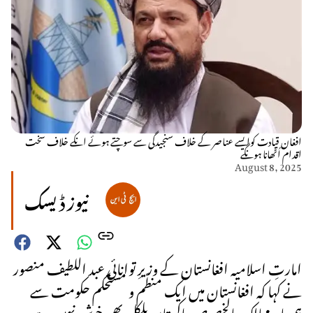
افغان قیادت کوایسے عناصر کے خلاف سنجیدگی سے سوچتے ہوئے انکے خلاف سخت
اقدام اُٹھانا ہونگے
August 8, 2025
نیوز ڈیسک
امارتِ اسلامیہ افغانستان کے وزیرِ توانائی عبد اللطیف منصور
نے کہا کہ افغانستان میں ایک منطّم و مستحکم حکومت سے
ہمسایہ ممالک بالخصوص پاکستان بلکل بھی خوش نہیں ہے۔