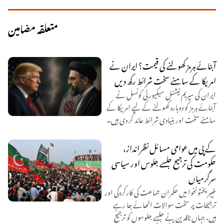
متعلقہ مضامین
آبنائے ہرمز کھولنے کی قیمت؟ ایران نے
امریکا کے سامنے سخت شرائط رکھ دیں
ایران کی سپریم نیشنل سیکیورٹی کونسل نے
آبنائے ہرمز کو دوبارہ کھولنے کے لیے امریکا کے
سامنے سخت اور بنیادی شرائط عائد کر دی ہیں۔
کے پی میں عوامی مسائل نظرانداز،
حکومت کی ترجیح جلسے جلوس اور سیاسی
سرگرمیاں
خیبر پختونخوا میں حکمران جماعت کی کارکردگی اور
ترجیحات پر سخت سوالات اٹھائے جا رہے
ہیں، جہاں ناقدین نے جلسے جلوسوں کو ترجیح