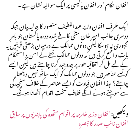
افغان حکام اور افغان پالیسی پر ایک سوالیہ نشان ہے۔
ایک طرف افغان وزیر عبداللطیف منصور کا حالیہ بیان جبکہ
دوسری جانب امیر خان متقی کا طے شدہ دورہ پاکستان جو بامرِ
مجبوری نہ ہوسکا لیکن دونوں ممالک کے درمیان بڑھتی قربتیں یہ
بات واضح کرتی ہیں کہ دونوں ممالک خطے کے امن و استحکام
کے لیے مل کر اتفاقیہ طور پر جدوجہد کرنا چاہتے ہیں لیکن ایسے
کونسے عناصر ہیں جو دونوں ممالک کو ایک ساتھ نہیں دیکھنا
چاہتے؟ لہذا افغان قیادت کوایسے عناصر کے خلاف سنجیدگی
سے سوچتے ہوئے انکے خلاف سخت اقدام اُٹھانا ہونگے۔
دیکھیں:
افغان وزیرِ خارجہ پر اقوام متحدہ کی پابندیوں پر سابق
افغان نائب صدر کا تبصرہ