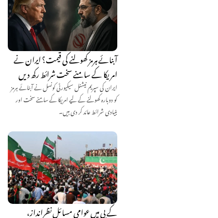
آبنائے ہرمز کھولنے کی قیمت؟ ایران نے
امریکا کے سامنے سخت شرائط رکھ دیں
ایران کی سپریم نیشنل سیکیورٹی کونسل نے آبنائے ہرمز
کو دوبارہ کھولنے کے لیے امریکا کے سامنے سخت اور
بنیادی شرائط عائد کر دی ہیں۔
کے پی میں عوامی مسائل نظرانداز،