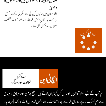
دعویٰ
افغانستان میں طالبان کی پانچ سالہ حکمرانی کے بعد مسلح
مزاحمت بدخشاں، پنجشیر، قندھار اور ہلمند سمیت مختلف
صوبوں تک پھیل گئی ہے۔
مزید لوڈ کریں
ہم آپ کے لیے اہم آوازیں اور ان کہی کہانیاں لاتے ہیں۔ سچ پر مبنی اور سیاق و سباق
سے ہم آہنگ، یہ ہے روایتی طرزسے جدا صحافت۔ ہندوکش ٹریبون نیٹ ورک | سرحد پار