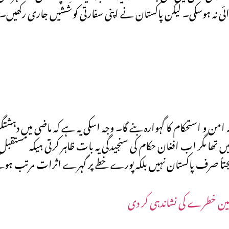
اروائی نہ ہوسکی۔ لیکن پاکستان نے اپنی سفارتی کوششیں جاری رکھیں۔ 
 و استحکام کا گہوارہ بنے گا۔ وجہ اسکی یہ ہے کہ ماضی میں دہشتگر
 تھا مگر اب افغان حکام کی سنجیدگی یہ بات ظاہر کرتی ہیکہ مستقبل
تیجتاً صرف پاکستان نہیں بلکہ پورے خطے پر گہرے اثرات مرتب ہو
نگین خطرے کی نشاندہی کر دی