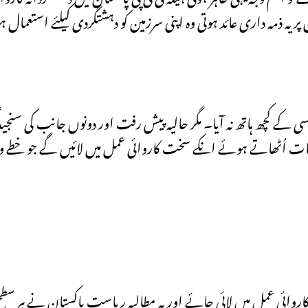
ر یہ ذمہ داری عائد ہوتی وہ اپنی سرزمین کو دہشتگردی کیلئے استعما
ی کے کچھ ہاتھ نہ آیا۔ مگر حالیہ پیش رفت اور دونوں جانب کی سنجی
ات اُٹھاتے ہوئے انکے سخت کاروائی عمل میں لائیں گے جو خطے و
 کاروائی عمل میں لائی جائے اور یہ مطالبہ ریاستِ پاکستان نے ہر س