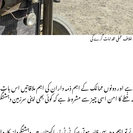
کے خلاف عملی اقدامات کرے گی
ہے اور دونوں ممالک کے اہم ذمہ داران کی اہم ملاقاتیں اس بات کا
خطے کا امن اسی چیز سے مشروط ہے کہ کوئی بھی اپنی سرزمین دہشتگ
 تو اہم وجہ یہی ظاہر ہوتی ہیکہ ٹی ٹی پی پاکستان میں دہشتگردانہ ک