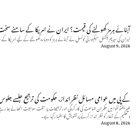
آبنائے ہرمز کھولنے کی قیمت؟ ایران نے امریکا کے سامنے سخت
ایران کی سپریم نیشنل سیکیورٹی کونسل نے آبنائے ہرمز کو دوبارہ کھولنے کے لیے امریکا کے 
August 9, 2026
کے پی میں عوامی مسائل نظرانداز، حکومت کی ترجیح جلسے جلوس
خیبر پختونخوا میں حکمران جماعت کی کارکردگی اور ترجیحات پر سخت سوالات اٹھائے جا رہے
و تعلیم کے شعار کو نظر انداز کرنے پر تشویش کا اظہار کیا ہے۔
August 8, 2026