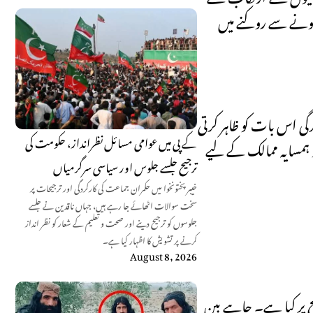
ل ہونے سے روکنے میں
دگی اس بات کو ظاہر کرتی
کے پی میں عوامی مسائل نظرانداز، حکومت کی
 ہمسایہ ممالک کے لیے
ترجیح جلسے جلوس اور سیاسی سرگرمیاں
خیبر پختونخوا میں حکمران جماعت کی کارکردگی اور ترجیحات پر
سخت سوالات اٹھائے جا رہے ہیں، جہاں ناقدین نے جلسے
جلوسوں کو ترجیح دینے اور صحت و تعلیم کے شعار کو نظر انداز
کرنے پر تشویش کا اظہار کیا ہے۔
August 8, 2026
طح پر کیا ہے۔ چاہے بین