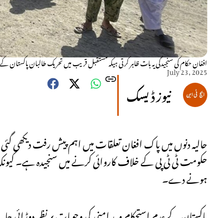
افغان حکام کی سنجیدگی یہ بات ظاہر کرتی ہیکہ مستقبل قریب میں تحریک طالبان پاکستان 
July 23, 2025
نیوز ڈیسک
حالیہ دنوں میں پاک افغان تعلقات میں اہم پیش رفت دیکھی گئی 
حکومت ٹی ٹی پی کے خلاف کاروائی کرنے میں سنجیدہ ہے۔ کیونکہ 
ہونے دے۔
پاکستان کے عدم استحکام و بد امنی کی وجوہات پر نظر دوڑائی جائے