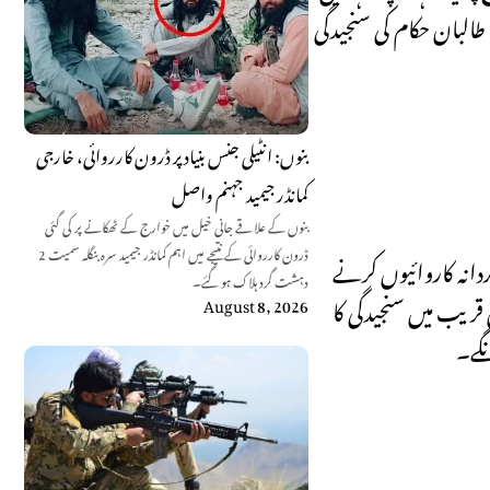
طالبان حکام کی سنجیدگی
بنوں: انٹیلی جنس بنیاد پر ڈرون کارروائی، خارجی
کمانڈر جیمید جہنم واصل
بنوں کے علاقے جانی خیل میں خوارج کے ٹھکانے پر کی گئی
ڈرون کارروائی کے نتیجے میں اہم کمانڈر جیمید سرہ بنگلہ سمیت 2
دانہ کاروائیوں کرنے
دہشت گرد ہلاک ہو گئے۔
 قریب میں سنجیدگی کا
August 8, 2026
نگے۔