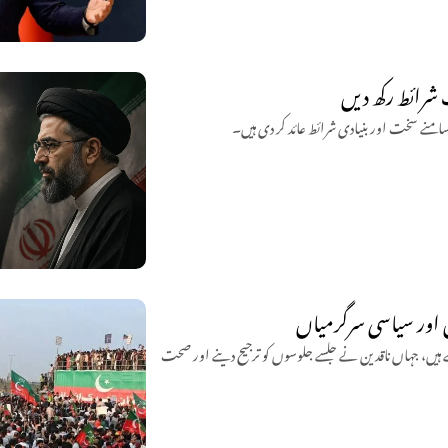
 شرائط رکھ دیں
سامنے سخت اور بنیادی شرائط عائد کر دی ہیں۔
 اور سیاسی سرگرمیاں
 ہیں، جہاں ناقدین نے جلسے جلوسوں کو ترجیح دینے اور صحت