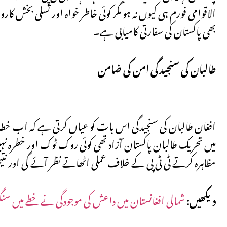
الاقوامی فورم ہی کیوں نہ ہو مگر کوئی خاطر خواہ اور تسلی بخش ک
بھی پاکستان کی سفارتی کامیابی ہے۔
طالبان کی سنجیدگی امن کی ضامن
افغان طالبان کی سنجیدگی اس بات کو عیاں کرتی ہے کہ اب خطہ امن
میں تحریک طالبان پاکستان آزاد تھی کوئی روک ٹوک اور خطرہ نہیں
مظاہرہ کرتے ٹی ٹی پی کے خلاف عملی اٹھاتے نظر آئے گی اور ن
دیکھیں:
شمالی افغانستان میں داعش کی موجودگی نے خطے میں س