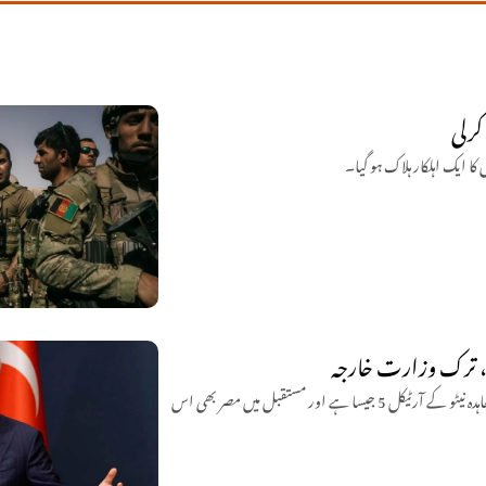
کرلی
 کا ایک اہلکار ہلاک ہو گیا۔
ہے، ترک وزارت خارجہ
ترک وزیر خارجہ حاقان فیدان نے کہا ہے کہ ترکیہ، پاکستان اور سعودی عرب کا مکہ دفاعی معاہدہ نیٹو کے آرٹیکل 5 جیسا ہے اور مستقبل میں مصر بھی اس