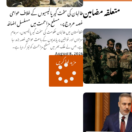
متعلقہ مضامین
طالبان کی سخت گیر پالیسیوں کے خلاف عوامی
غصہ عروج پر، مسلح مزاحمت میں مسلسل اضافہ
افغانستان میں طالبان حکومت کی سخت گیر پالیسیوں، سرعام
سزاؤں اور خواتین پر پابندیوں کے باعث عوامی غصہ بڑھ رہا
ہے، جس نے ملک بھر میں مسلح مزاحمت کو تیز کر دیا ہے۔
August 8, 2026
مزید لوڈ کریں