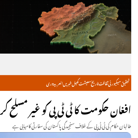
تحقیق
سیکیورٹی
ثقافت
تاریخ
معیشت
کھیل
خبریں
العربية
دری
افغان حکومت کا ٹی ٹی پی کو غیر مسلح 
طالبان حکام کی ٹی ٹی پی کے خلاف سنجیدگی پاکستان کی سفارتی کامیابی ہے