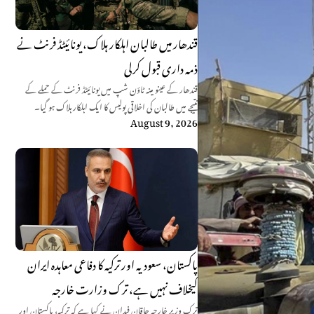
قندھار میں طالبان اہلکار ہلاک، یونائیٹڈ فرنٹ نے
ذمہ داری قبول کرلی
قندھار کے عینو مینہ ٹاؤن شپ میں یونائیٹڈ فرنٹ کے حملے کے
نتیجے میں طالبان کی اخلاقی پولیس کا ایک اہلکار ہلاک ہو گیا۔
August 9, 2026
پاکستان، سعودیہ اور ترکیہ کا دفاعی معاہدہ ایران
کیخلاف نہیں ہے، ترک وزارت خارجہ
ترک وزیر خارجہ حاقان فیدان نے کہا ہے کہ ترکیہ، پاکستان اور