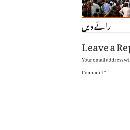
رائے دیں
Leave a Re
Your email address wil
Comment
*