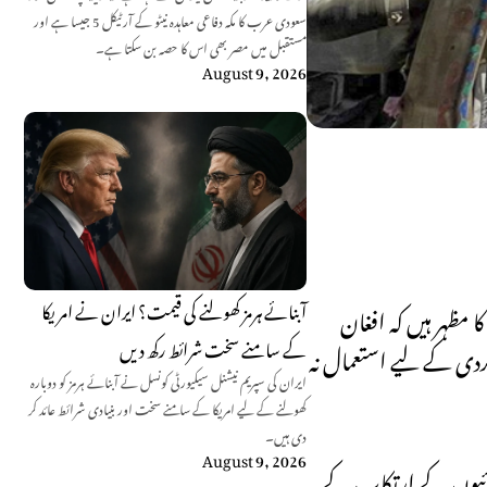
سعودی عرب کا مکہ دفاعی معاہدہ نیٹو کے آرٹیکل 5 جیسا ہے اور
مستقبل میں مصر بھی اس کا حصہ بن سکتا ہے۔
August 9, 2026
آبنائے ہرمز کھولنے کی قیمت؟ ایران نے امریکا
 مظہر ہیں کہ افغان
کے سامنے سخت شرائط رکھ دیں
ردی کے لیے استعمال نہ
ایران کی سپریم نیشنل سیکیورٹی کونسل نے آبنائے ہرمز کو دوبارہ
کھولنے کے لیے امریکا کے سامنے سخت اور بنیادی شرائط عائد کر
دی ہیں۔
August 9, 2026
اروائیوں کے ارتکاب کے