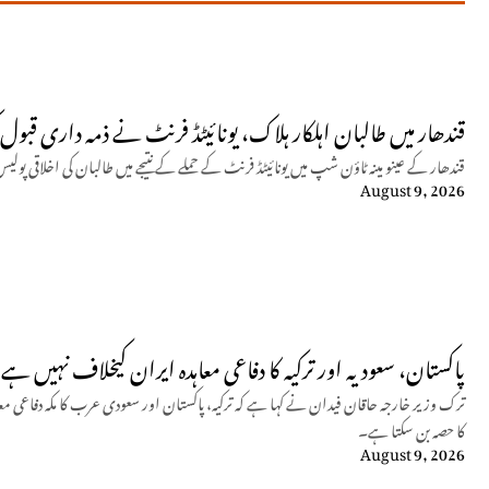
قندھار میں طالبان اہلکار ہلاک، یونائیٹڈ فرنٹ نے ذمہ داری قبول 
قندھار کے عینو مینہ ٹاؤن شپ میں یونائیٹڈ فرنٹ کے حملے کے نتیجے میں طالبان کی اخلاقی پولیس
August 9, 2026
پاکستان، سعودیہ اور ترکیہ کا دفاعی معاہدہ ایران کیخلاف نہیں 
کا حصہ بن سکتا ہے۔
August 9, 2026