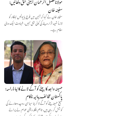
مولانا فضل الرحمان آئینی شق دکھائیں:
سفینہ خان
سفینہ خان نے کہا کہ آئین میں فوج یا پولیس اہلکار کو
لازماً شہید قرار دینے کی کوئی شق نہیں، شہادت ایک دینی
مقام ہے۔
حسینہ واجد کا بیٹے کو آگے لانے کا نیا ڈرامہ:
پاکستان مخالف بیانیہ ناکام
شیخ حسینہ بیٹے کو آگے لا کر نیا سیاسی روپ دھارنے کی
کوشش کر رہی ہیں، تاہم بنگلہ دیشی عوام نے پرانے
بیانیے اور پاکستان مخالف کارڈ کو رد کر دیا ہے۔