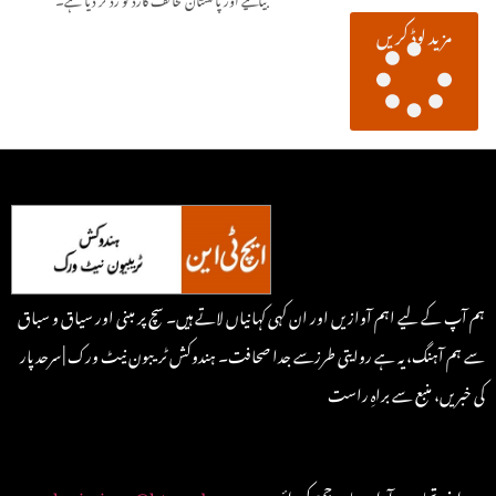
مزید لوڈ کریں
ہم آپ کے لیے اہم آوازیں اور ان کہی کہانیاں لاتے ہیں۔ سچ پر مبنی اور سیاق و سباق
سے ہم آہنگ، یہ ہے روایتی طرزسے جدا صحافت۔ ہندوکش ٹریبون نیٹ ورک | سرحد پار
کی خبریں، منبع سے براہِ راست
: اپنی تحاریر و آراء یہاں جمع کروائیں
submissions@htnurdu.com