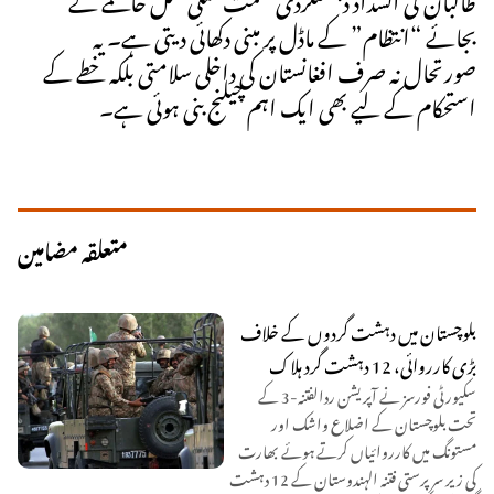
بجائے “انتظام” کے ماڈل پر مبنی دکھائی دیتی ہے۔ یہ
صورتحال نہ صرف افغانستان کی داخلی سلامتی بلکہ خطے کے
استحکام کے لیے بھی ایک اہم چیلنج بنی ہوئی ہے۔
متعلقہ مضامین
بلوچستان میں دہشت گردوں کے خلاف
بڑی کارروائی، 12 دہشت گرد ہلاک
سکیورٹی فورسز نے آپریشن ردالفتنہ-3 کے
تحت بلوچستان کے اضلاع واشک اور
مستونگ میں کارروائیاں کرتے ہوئے بھارت
کی زیر سرپرستی فتنہ الہندوستان کے 12 دہشت