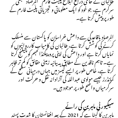
طالبان کے حامی ذرائع ابلاغ پلیٹ فارم “المِرصاد” بھی
سرگرم ہے، جو خود کو ایک معلوماتی و تجزیاتی پلیٹ فارم کے
طور پر پیش کرتا ہے۔
المِرصاد باقاعدگی سے داعش خراسان کو پاکستان سے منسلک
کرنے کی کوشش کرتا ہے، طالبان کی کامیاب کارروائیوں کو
نمایاں کرتا ہے اور داعش کی اپنی پروپیگنڈا مہم کو چیلنج کرتا
ہے۔ تاہم ناقدین کے مطابق یہ بیانیہ زمینی حقائق کو کم تر ظاہر
کرتا ہے، خاص طور پر ایسے کیسز میں جہاں درمیانی سطح کے
کمانڈرز جیسے مولوی عبداللہ کی آزادانہ نقل و حرکت اور
سرگرمیاں واضح طور پر موجود ہیں۔
سیکیورٹی ماہرین کی رائے
ماہرین کا کہنا ہے کہ 2021 کے بعد افغانستان کا شدت پسند