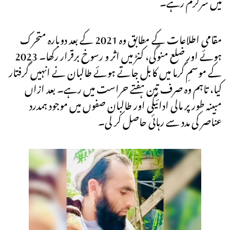
میں سرگرم رہے۔
مقامی اطلاعات کے مطابق وہ 2021 کے بعد دوبارہ متحرک
ہوئے اور ضلع منوگی، کنڑ میں اثر و رسوخ برقرار رکھا۔ 2023
کے موسمِ گرما میں کابل جاتے ہوئے طالبان نے انہیں گرفتار
کیا، تاہم وہ صرف تین ہفتے حراست میں رہے۔ بعد ازاں
مبینہ طور پر مالی ادائیگی اور طالبان صفوں میں موجود ہمدرد
عناصر کی مدد سے رہائی حاصل کر لی۔