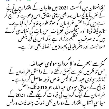
افغانستان میں اگست 2021 میں طالبان کے اقتدار میں آنے
کے تقریباً پانچ سال بعد بھی زمینی حقائق اس دعوے کو چیلنج کر
رہے ہیں کہ داعش خراسان کو مؤثر طور پر قابو کر لیا گیا ہے۔
تازہ فیلڈ ڈیٹا اور سیکیورٹی تجزیات اس بات کی نشاندہی کرتے
ہیں کہ نہ صرف یہ تنظیم برقرار ہے بلکہ اس کی آپریشنل
صلاحیت اور جغرافیائی پھیلاؤ میں اضافہ بھی ہوا ہے۔
کنڑ سے ابھرنے والا کردار: مولوی عبداللہ
اس تناظر میں کنڑ سے تعلق رکھنے والے داعش خراسان کے
کمانڈر مولوی عبداللہ کا کیس خاص توجہ حاصل کر رہا ہے۔
ذرائع کے مطابق مولوی عبداللہ، جو 2018 تک داعش
خراسان کے ایک گروپ کی قیادت کر چکے تھے، 2021 کے
سیاسی انتقالِ اقتدار کے دوران بھی شدت پسند نیٹ ورکس