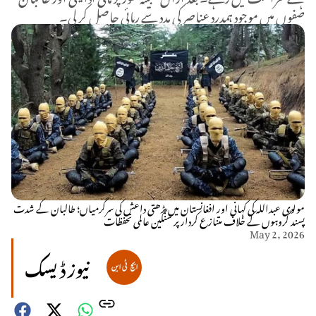
صفوں میں موجود ہمدرد عناصر کی مدد سے رہائی حاصل کر لی۔
مولوی عبداللہ کی کہانی اور افغانستان میں بڑھتی داعش کی سرگرمیاں؛ طالبان کے شدت
پسند گروہوں کے خلاف متنازع کردار پر سنگین عالمی تحفظات
May 2, 2026
نیوز ڈیسک