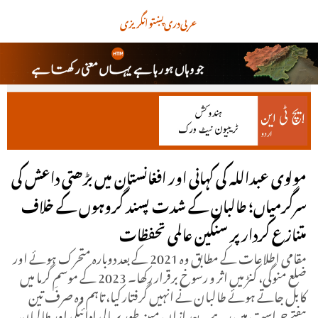
عربی
دری
پښتو
انگریزی
مولوی عبداللہ کی کہانی اور افغانستان میں بڑھتی داعش کی
سرگرمیاں؛ طالبان کے شدت پسند گروہوں کے خلاف
متنازع کردار پر سنگین عالمی تحفظات
مقامی اطلاعات کے مطابق وہ 2021 کے بعد دوبارہ متحرک ہوئے اور
ضلع منوگی، کنڑ میں اثر و رسوخ برقرار رکھا۔ 2023 کے موسمِ گرما میں
کابل جاتے ہوئے طالبان نے انہیں گرفتار کیا، تاہم وہ صرف تین
ہفتے حراست میں رہے۔ بعد ازاں مبینہ طور پر مالی ادائیگی اور طالبان