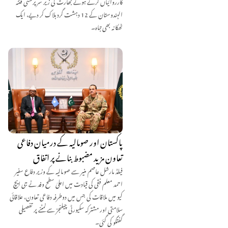
کارروائیاں کرتے ہوئے بھارت کی زیر سرپرستی فتنہ
الہندوستان کے 12 دہشت گرد ہلاک کر دیے، ایک
ٹھکانہ بھی تباہ۔
پاکستان اور صومالیہ کے درمیان دفاعی
تعاون مزید مضبوط بنانے پر اتفاق
فیلڈ مارشل عاصم منیر سے صومالیہ کے وزیر دفاع سفیر
احمد معلم فقی کی قیادت میں اعلیٰ سطح وفد نے جی ایچ
کیو میں ملاقات کی جس میں دوطرفہ دفاعی تعاون، علاقائی
سلامتی اور مشترکہ سکیورٹی چیلنجز سے نمٹنے پر تفصیلی
گفتگو کی گئی۔