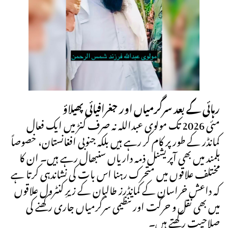
رہائی کے بعد سرگرمیاں اور جغرافیائی پھیلاؤ
مئی 2026 تک مولوی عبداللہ نہ صرف کنڑ میں ایک فعال
کمانڈر کے طور پر کام کر رہے ہیں بلکہ جنوبی افغانستان، خصوصاً
ہلمند میں بھی آپریشنل ذمہ داریاں سنبھال رہے ہیں۔ ان کا
مختلف علاقوں میں متحرک رہنا اس بات کی نشاندہی کرتا ہے
کہ داعش خراسان کے کمانڈرز طالبان کے زیرِ کنٹرول علاقوں
میں بھی نقل و حرکت اور تنظیمی سرگرمیاں جاری رکھنے کی
صلاحیت رکھتے ہیں۔