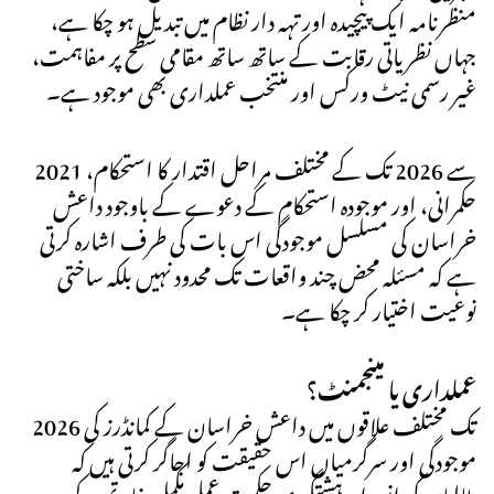
منظرنامہ ایک پیچیدہ اور تہہ دار نظام میں تبدیل ہو چکا ہے،
جہاں نظریاتی رقابت کے ساتھ ساتھ مقامی سطح پر مفاہمت،
غیر رسمی نیٹ ورکس اور منتخب عملداری بھی موجود ہے۔
2021 سے 2026 تک کے مختلف مراحل اقتدار کا استحکام،
حکمرانی، اور موجودہ استحکام کے دعوے کے باوجود داعش
خراسان کی مسلسل موجودگی اس بات کی طرف اشارہ کرتی
ہے کہ مسئلہ محض چند واقعات تک محدود نہیں بلکہ ساختی
نوعیت اختیار کر چکا ہے۔
عملداری یا مینجمنٹ؟
2026 تک مختلف علاقوں میں داعش خراسان کے کمانڈرز کی
موجودگی اور سرگرمیاں اس حقیقت کو اجاگر کرتی ہیں کہ
طالبان کی انسداد دہشتگردی حکمت عملی مکمل خاتمے کے