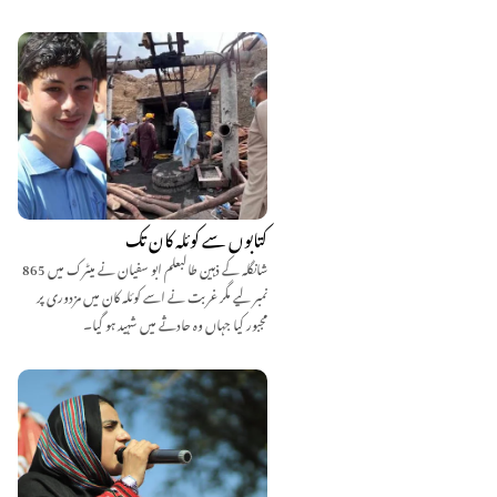
کتابوں سے کوئلہ کان تک
شانگلہ کے ذہین طالبعلم ابو سفیان نے میٹرک میں 865
نمبر لیے مگر غربت نے اسے کوئلہ کان میں مزدوری پر
مجبور کیا جہاں وہ حادثے میں شہید ہو گیا۔