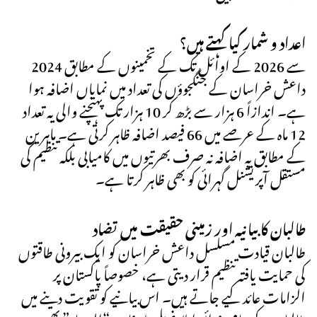
اعداد و شمار کیا کہتے ہیں؟
2024 سے 2026 کے اوائل تک کے تخمینوں کے مطابق
داعش خراسان کے جنگجوؤں کی تعداد میں نمایاں اضافہ ہوا
ہے۔ اندازاً 6 ہزار سے بڑھ کر 10 ہزار تک پہنچنے والی یہ تعداد
12 ماہ کے عرصے میں 66 فیصد اضافہ ظاہر کرتی ہے۔ ماہرین
کے مطابق یہ اضافہ نہ صرف بھرتیوں میں کامیابی بلکہ تنظیم کی
مستقل آپریشنل گہرائی کو بھی ظاہر کرتا ہے۔
طالبان کا بیانیہ اور زمینی حقیقت میں تضاد
طالبان قیادت مسلسل داعش خراسان کو ایک بیرونی طاقتوں
کی حمایت یافتہ تنظیم قرار دیتی ہے، خصوصاً پاکستان پر
الزامات عائد کیے جاتے ہیں۔ اس بیانیے کو تقویت دینے میں