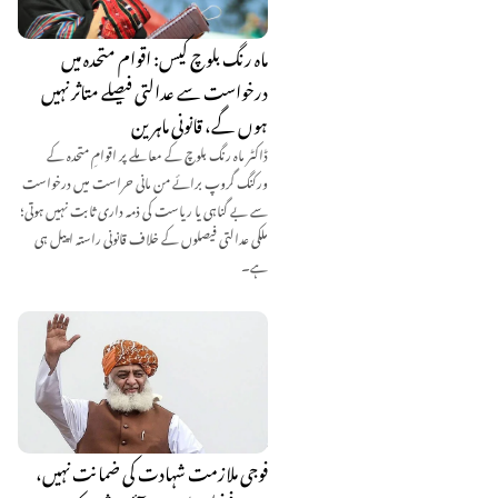
ماہ رنگ بلوچ کیس: اقوام متحدہ میں
درخواست سے عدالتی فیصلے متاثر نہیں
ہوں گے، قانونی ماہرین
ڈاکٹر ماہ رنگ بلوچ کے معاملے پر اقوامِ متحدہ کے
ورکنگ گروپ برائے من مانی حراست میں درخواست
سے بے گناہی یا ریاست کی ذمہ داری ثابت نہیں ہوتی؛
ملکی عدالتی فیصلوں کے خلاف قانونی راستہ اپیل ہی
ہے۔
فوجی ملازمت شہادت کی ضمانت نہیں،