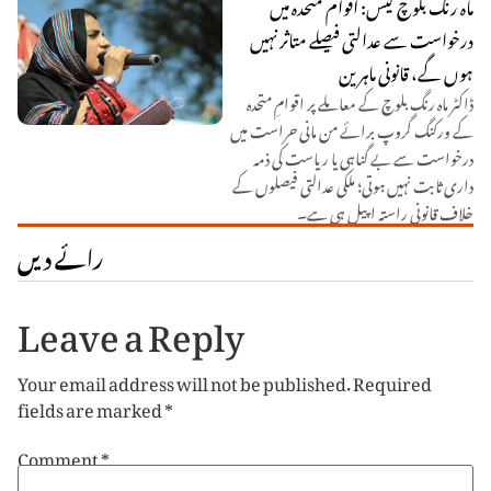
ماہ رنگ بلوچ کیس: اقوام متحدہ میں
درخواست سے عدالتی فیصلے متاثر نہیں
ہوں گے، قانونی ماہرین
ڈاکٹر ماہ رنگ بلوچ کے معاملے پر اقوامِ متحدہ
کے ورکنگ گروپ برائے من مانی حراست میں
درخواست سے بے گناہی یا ریاست کی ذمہ
داری ثابت نہیں ہوتی؛ ملکی عدالتی فیصلوں کے
خلاف قانونی راستہ اپیل ہی ہے۔
رائے دیں
Leave a Reply
Your email address will not be published.
Required
fields are marked
*
Comment
*