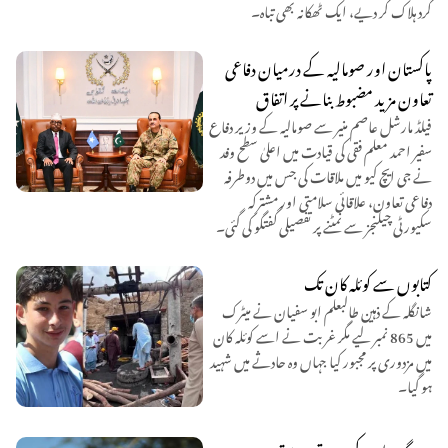
گرد ہلاک کر دیے، ایک ٹھکانہ بھی تباہ۔
پاکستان اور صومالیہ کے درمیان دفاعی
تعاون مزید مضبوط بنانے پر اتفاق
فیلڈ مارشل عاصم منیر سے صومالیہ کے وزیر دفاع
سفیر احمد معلم فقی کی قیادت میں اعلیٰ سطح وفد
نے جی ایچ کیو میں ملاقات کی جس میں دوطرفہ
دفاعی تعاون، علاقائی سلامتی اور مشترکہ
سکیورٹی چیلنجز سے نمٹنے پر تفصیلی گفتگو کی گئی۔
کتابوں سے کوئلہ کان تک
شانگلہ کے ذہین طالبعلم ابو سفیان نے میٹرک
میں 865 نمبر لیے مگر غربت نے اسے کوئلہ کان
میں مزدوری پر مجبور کیا جہاں وہ حادثے میں شہید
ہو گیا۔