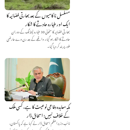
مسلسل نا کامیوں کے بعد بھارتی فضائیہ کا
ایک اور طیارہ حادثے کا شکار
بھارتی فضائیہ کا سخوئی 30 طیارہ لینڈنگ کے دوران
حادثے کا شکار ہو گیا۔ واقعے کے بعد رن وے عارضی
طور پر بند کر دیا گیا۔
مکہ معاہدہ دفاعی نوعیت کا ہے، کسی ملک
کے خلاف نہیں: اسحاق ڈار
نائب وزیراعظم اسحاق ڈار نے کہا ہے کہ پاکستان،
سعودی عرب اور ترکیہ کے درمیان مکہ معاہدہ خالصتاً