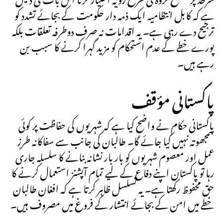
ہے کہ کابل انتظامیہ ایک ذمہ دار حکومت کے بجائے تشدد کو
ترجیح دے رہی ہے۔ یہ اقدامات نہ صرف دوطرفہ تعلقات بلکہ
پورے خطے کے عدم استحکام کو مزید گہرا کرنے کا سبب بن
رہے ہیں۔
پاکستانی مؤقف
پاکستانی حکام نے واضح کیا ہے کہ شہریوں کی حفاظت پر کوئی
سمجھوتہ نہیں کیا جائے گا۔ طالبان کی جانب سے سفاکانہ طرزِ
عمل اور معصوم شہریوں کو بار بار نشانہ بنانے کا سلسلہ جاری
رہا تو پاکستان اپنے دفاع کے لیے تمام آپشنز استعمال کرنے کا
حق محفوظ رکھتا ہے۔ یہ تسلسل ظاہر کرتا ہے کہ افغان طالبان
خطے میں امن کے بجائے انتشار کے فروغ میں مصروف ہیں۔