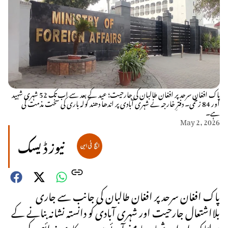
پاک افغان سرحد پر افغان طالبان کی جارحیت؛ عید کے بعد سے اب تک 52 شہری شہید
اور 84 زخمی۔ دفترِ خارجہ نے شہری آبادی پر اندھا دھند گولہ باری کی سخت مذمت کی
ہے۔
May 2, 2026
نیوز ڈیسک
پاک افغان سرحد پر افغان طالبان کی جانب سے جاری
بلااشتعال جارحیت اور شہری آبادی کو دانستہ نشانہ بنانے کے
ہولناک اعداد و شمار سامنے آئے ہیں۔ سرکاری ذرائع کے