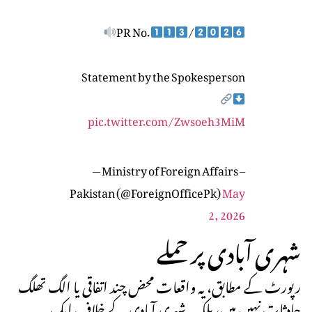
PR No.
/
Statement by the Spokesperson
pic.twitter.com/Zwsoeh3MiM
— Ministry of Foreign Affairs –
Pakistan (@ForeignOfficePk)
May
2, 2026
شہری آبادی پر حملے
رپورٹ کے مطابق، یہ واقعات محض چند اتفاقی یا الگ تھلگ
حادثات نہیں ہیں، بلکہ یہ شہری آبادی کے خلاف ایک