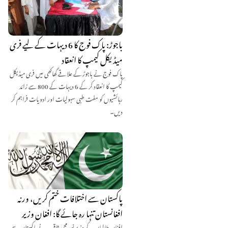
باجوڑ: پاک فوج کا 6 دیہات کے لیے فری
میڈیکل کیمپ کا انعقاد
پاک فوج نے باجوڑ کے علاقے گھاکھی میں فری میڈیکل
کیمپ کا انعقاد کر کے 6 دیہات کے 800 سے زائد
رہائشیوں کو مفت طبی سہولیات اور ادویات فراہم کر
دیں۔
پاکستان سے اختلافات ختم کریں، ورنہ
افغانستان تنہا رہ جائے گا: افغان وزیر
افغان طالبان کے وزیر نور محمد ثاقب نے پاکستان سے