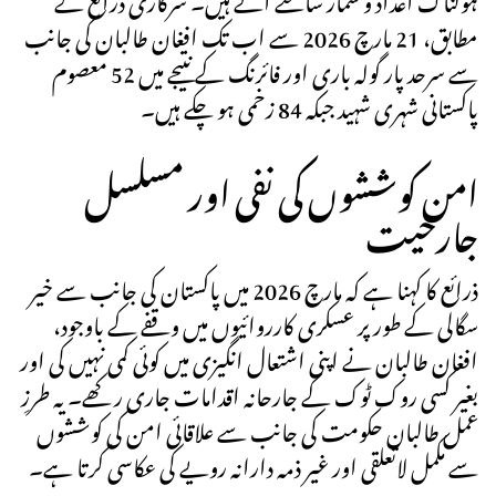
مطابق، 21 مارچ 2026 سے اب تک افغان طالبان کی جانب
سے سرحد پار گولہ باری اور فائرنگ کے نتیجے میں 52 معصوم
پاکستانی شہری شہید جبکہ 84 زخمی ہو چکے ہیں۔
امن کوششوں کی نفی اور مسلسل
جارحیت
ذرائع کا کہنا ہے کہ مارچ 2026 میں پاکستان کی جانب سے خیر
سگالی کے طور پر عسکری کارروائیوں میں وقفے کے باوجود،
افغان طالبان نے اپنی اشتعال انگیزی میں کوئی کمی نہیں کی اور
بغیر کسی روک ٹوک کے جارحانہ اقدامات جاری رکھے۔ یہ طرزِ
عمل طالبان حکومت کی جانب سے علاقائی امن کی کوششوں
سے مکمل لاتعلقی اور غیر ذمہ دارانہ رویے کی عکاسی کرتا ہے۔