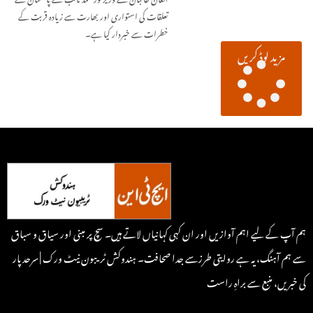
تعلقات کی استواری اور بھارت سے زیادہ قربت کے
خطرات سے خبردار کیا ہے۔
مزید لوڈ کریں
ہم آپ کے لیے اہم آوازیں اور ان کہی کہانیاں لاتے ہیں۔ سچ پر مبنی اور سیاق و سباق
سے ہم آہنگ، یہ ہے روایتی طرزسے جدا صحافت۔ ہندوکش ٹریبون نیٹ ورک | سرحد پار
کی خبریں، منبع سے براہِ راست