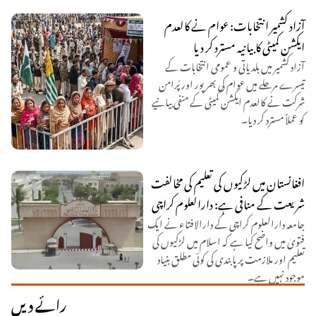
آزاد کشمیر انتخابات: عوام نے کالعدم
ایکشن کمیٹی کا بیانیہ مسترد کر دیا
آزاد کشمیر میں بلدیاتی و عمومی انتخابات کے
تیسرے مرحلے میں عوام کی بھرپور اور پُرامن
شرکت نے کالعدم ایکشن کمیٹی کے منفی بیانیے
کو عملاً مسترد کر دیا۔
افغانستان میں لڑکیوں کی تعلیم کی مخالفت
شریعت کے منافی ہے: دارالعلوم کراچی
جامعہ دارالعلوم کراچی کے دارالافتاء نے ایک
فتویٰ میں واضح کیا ہے کہ اسلام میں لڑکیوں کی
تعلیم اور ملازمت پر پابندی کی کوئی مطلق بنیاد
موجود نہیں ہے۔
رائے دیں