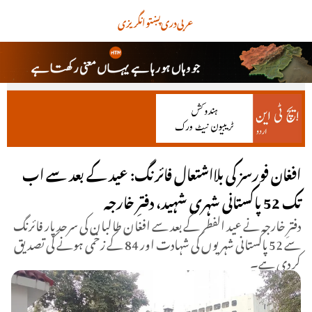
عربی
دری
پښتو
انگریزی
افغان فورسز کی بلااشتعال فائرنگ: عید کے بعد سے اب
تک 52 پاکستانی شہری شہید، دفترِ خارجہ
دفترِ خارجہ نے عید الفطر کے بعد سے افغان طالبان کی سرحد پار فائرنگ
سے 52 پاکستانی شہریوں کی شہادت اور 84 کے زخمی ہونے کی تصدیق
کر دی ہے۔