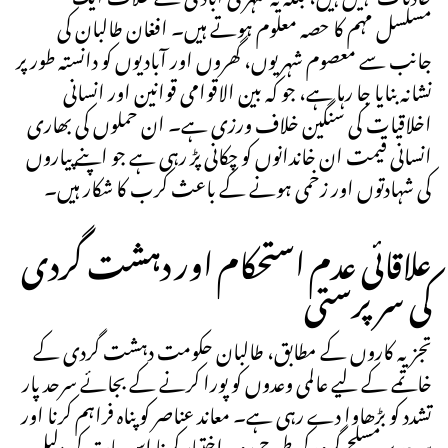
مسلسل مہم کا حصہ معلوم ہوتے ہیں۔ افغان طالبان کی
جانب سے معصوم شہریوں، گھروں اور آبادیوں کو دانستہ طور پر
نشانہ بنایا جا رہا ہے، جو کہ بین الاقوامی قوانین اور انسانی
اخلاقیات کی سنگین خلاف ورزی ہے۔ ان حملوں کی بھاری
انسانی قیمت ان خاندانوں کو چکانی پڑ رہی ہے جو اپنے پیاروں
کی شہادتوں اور زخمی ہونے کے باعث کرب کا شکار ہیں۔
علاقائی عدم استحکام اور دہشت گردی
کی سرپرستی
تجزیہ کاروں کے مطابق، طالبان حکومت دہشت گردی کے
خاتمے کے لیے عالمی وعدوں کو پورا کرنے کے بجائے سرحد پار
تشدد کو بڑھاوا دے رہی ہے۔ معاند عناصر کو پناہ فراہم کرنا اور
سرحد پر مسلح گروہ کی طرح رویہ اختیار کرنا اس بات کی دلیل