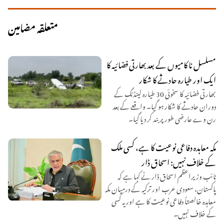
متعلقہ مضامین
مسلسل نا کامیوں کے بعد بھارتی فضائیہ کا
ایک اور طیارہ حادثے کا شکار
بھارتی فضائیہ کا سخوئی 30 طیارہ لینڈنگ کے
دوران حادثے کا شکار ہو گیا۔ واقعے کے بعد
رن وے عارضی طور پر بند کر دیا گیا۔
مکہ معاہدہ دفاعی نوعیت کا ہے، کسی ملک
کے خلاف نہیں: اسحاق ڈار
نائب وزیراعظم اسحاق ڈار نے کہا ہے کہ
پاکستان، سعودی عرب اور ترکیہ کے درمیان مکہ
معاہدہ خالصتاً دفاعی نوعیت کا ہے اور یہ کسی
کے خلاف نہیں۔