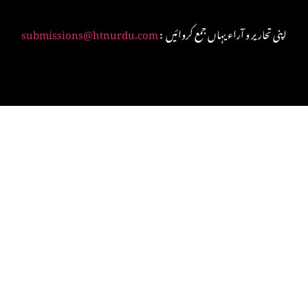
: اپنی تحاریر و آراء یہاں جمع کروائیں
submissions@htnurdu.com