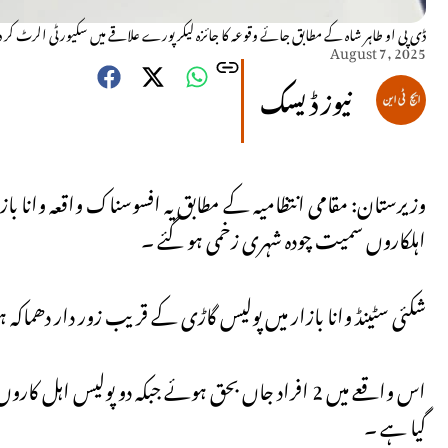
ڈی پی او طاہر شاہ کے مطابق جائے وقوعہ کا جائزہ لیکر پورے علاقے میں سکیورٹی الرٹ کر د
August 7, 2025
نیوز ڈیسک
وزیرستان: مقامی انتظامیہ کے مطابق یہ افسوسناک واقعہ وانا با
اہلکاروں سمیت چودہ شہری زخمی ہو گئے ۔
شکئی سٹینڈ وانا بازار میں پولیس گاڑی کے قریب زور دار دھماکہ 
گیا ہے ۔