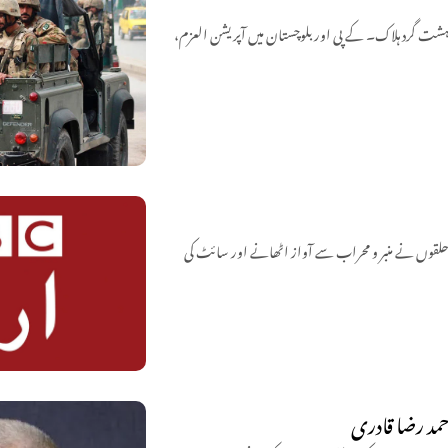
 کے تل گُرگُری روڈ پر سکیورٹی فورسز اور دہشت گردوں کے درمیان شدید جھڑپ، 3 دہشت گرد ہلاک۔ کے پی اور بلوچستان میں آپریشن العزم،
حلقوں نے منبر و محراب سے آواز اٹھانے اور سائٹ کی
حمد رضا قادری