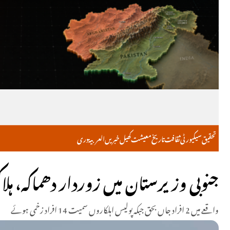
تحقیق
سیکیورٹی
ثقافت
تاریخ
معیشت
کھیل
خبریں
العربية
دری
جنوبی وزیرستان میں زوردار دھماکہ، ہلاک
واقعے میں 2 افراد جاں بحق جبکہ پولیس اہلکاروں سمیت 14 افراد زخمی ہوئے