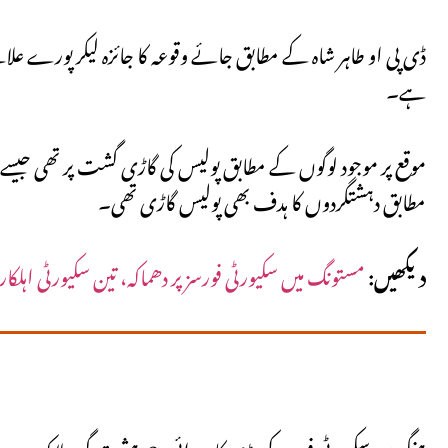
ڈی پی او طاہر شاہ کے مطابق جائے وقوعہ کا جائزہ لیکر پورے علاق
ہے۔
موقع پر موجود لوگوں کے مطابق پولیس کی گاڑی گشت پر تھی جیسے 
مطابق دہشتگردوں کا ہدف بھی پولیس گاڑی تھی۔
دیکھیں:
مستونگ میں سکیورٹی فورسز پر دھماکہ، تین سکیورٹی اہلکار
ہنگو میں سکیورٹی فورسز کی بڑی کارروائی، 3 دہشت گرد ہلاک