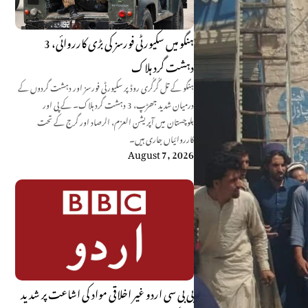
ہنگو میں سکیورٹی فورسز کی بڑی کارروائی، 3
دہشت گرد ہلاک
ہنگو کے تل گُرگُری روڈ پر سکیورٹی فورسز اور دہشت گردوں کے
درمیان شدید جھڑپ، 3 دہشت گرد ہلاک۔ کے پی اور
بلوچستان میں آپریشن العزم، الرصاد اور گرج کے تحت
کارروائیاں جاری ہیں۔
August 7, 2026
بی بی سی اردو غیر اخلاقی مواد کی اشاعت پر شدید