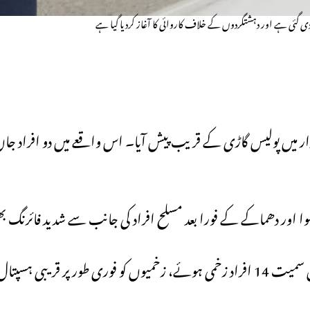
ی گئی ہے اور دہشتگردوں کے خلاف کاروائی کا آغاز کردیا گیا ہے
زار میں پولیس گاڑی کے قریب پیش آیا۔ اس واقعے میں دو افراد جاں
ہوا اور دھماکے کے فورا بعد مسلح افراد کی جانب سے شدید فائرنگ بھ
اس واقعے میں 2 افراد جاں بحق ہوئے جبکہ دو پولیس اہل کاروں سمیت 14 افراد زخمی ہوئے، زخمیوں کو فوری طور