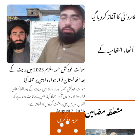
ی کا آغاز کردیا گیا
ٹھا، انتظامیہ کے
سوات خودکش حملہ: ملزم 2023 میں بریت کے
بعد افغانستان فرار ہوا، واپسی پر حملہ کیا
سوات خودکش حملہ آور 2023 میں بریت کے بعد افغانستان
فرار ہوا اور واپس آ کر دھماکا کیا، جس سے ثابت ہوتا ہے کہ
افغان سرزمین ہی دہشت گردوں کا ٹھکانہ ہے۔
متعلقہ مضامین
August 7, 2026
مزید لوڈ کریں