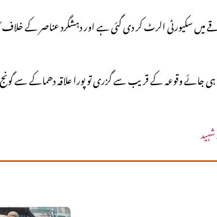
ے میں سکیورٹی الرٹ کر دی گئی ہے اور دہشگرد عناصر کے خلاف کاروائ
ہی جائے وقوعہ کے قریب سے گزری تو پورا علاقہ دھماکے سے گونج اُ
 شہید