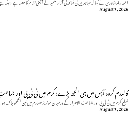
احمد رضا قادری نے کہا کہ مہاجرین کی نمائندگی آزاد کشمیر کے آئینی نظام کا حصہ ہے، 
August 7, 2026
کالعدم گروہ آپس میں ہی الجھ پڑے: کرم میں ٹی ٹی پی اور جماعت الاحرار
ضلع کرم میں ٹی ٹی پی اور جماعت الاحرار کے درمیان خونریز تصادم میں تین جنگجو ہلاک ہو
August 7, 2026