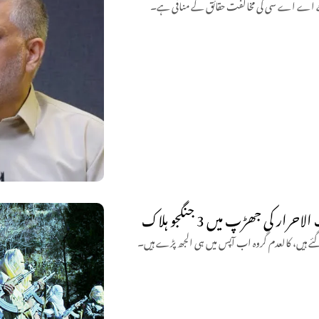
جبکہ جے اے اے سی کی مخالفت حقائق کے منافی ہے۔
 کی جھڑپ میں 3 جنگجو ہلاک
 گئے ہیں، کالعدم گروہ اب آپس میں ہی الجھ پڑے ہیں۔