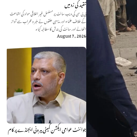
تنقید کی زد میں
بی بی سی کی ویب سائٹ پر مسلسل غیر اخلاقی مواد کی اشاعت
کے خلاف علماء اور مذہبی حلقوں نے منبر و محراب سے آواز
اٹھانے اور سائٹ کی بندش کا مطالبہ کیا ہ
August 7, 2026
جوائنٹ عوامی ایکشن کمیٹی بیرونی ایجنڈے پر کام