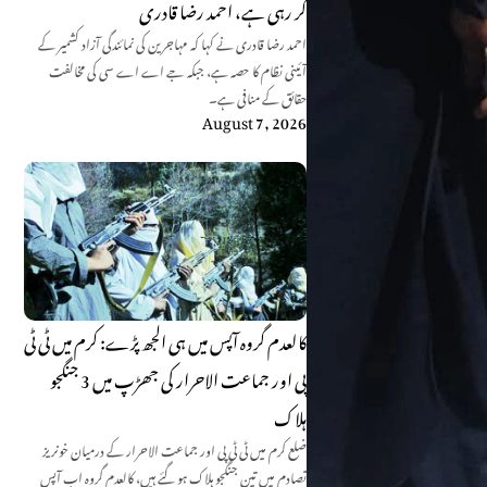
کر رہی ہے، احمد رضا قادری
احمد رضا قادری نے کہا کہ مہاجرین کی نمائندگی آزاد کشمیر کے
آئینی نظام کا حصہ ہے، جبکہ جے اے اے سی کی مخالفت
حقائق کے منافی ہے۔
August 7, 2026
کالعدم گروہ آپس میں ہی الجھ پڑے: کرم میں ٹی ٹی
پی اور جماعت الاحرار کی جھڑپ میں 3 جنگجو
ہلاک
ضلع کرم میں ٹی ٹی پی اور جماعت الاحرار کے درمیان خونریز
تصادم میں تین جنگجو ہلاک ہو گئے ہیں، کالعدم گروہ اب آپس