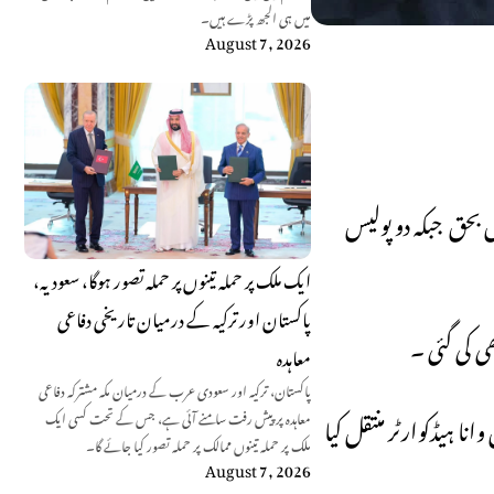
میں ہی الجھ پڑے ہیں۔
August 7, 2026
 بحق جبکہ دو پولیس
ایک ملک پر حملہ تینوں پر حملہ تصور ہوگا، سعودیہ،
پاکستان اور ترکیہ کے درمیان تاریخی دفاعی
ی کی گئی ۔
معاہدہ
پاکستان، ترکیہ اور سعودی عرب کے درمیان مکہ مشترکہ دفاعی
معاہدہ پر پیش رفت سامنے آئی ہے، جس کے تحت کسی ایک
 پر قریبی ہسپتال وانا ہیڈکوارٹر منتقل کیا
ملک پر حملہ تینوں ممالک پر حملہ تصور کیا جائے گا۔
August 7, 2026