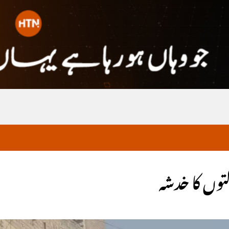
توں کا خدشہ