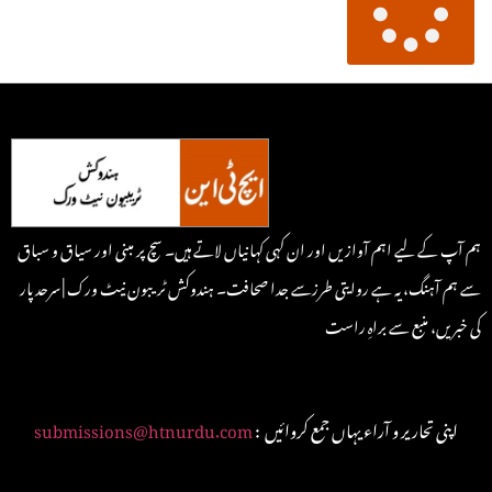
ہم آپ کے لیے اہم آوازیں اور ان کہی کہانیاں لاتے ہیں۔ سچ پر مبنی اور سیاق و سباق
سے ہم آہنگ، یہ ہے روایتی طرزسے جدا صحافت۔ ہندوکش ٹریبون نیٹ ورک | سرحد پار
کی خبریں، منبع سے براہِ راست
: اپنی تحاریر و آراء یہاں جمع کروائیں
submissions@htnurdu.com