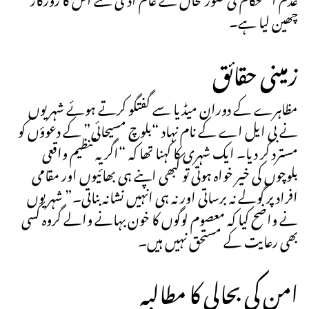
چھین لیا ہے۔
زمینی حقائق
مظاہرے کے دوران میڈیا سے گفتگو کرتے ہوئے شہریوں
نے بی ایل اے کے نام نہاد “بلوچ مسیحائی” کے دعوؤں کو
مسترد کر دیا۔ ایک شہری کا کہنا تھا کہ “اگر یہ تنظیم واقعی
بلوچوں کی خیر خواہ ہوتی تو کبھی اپنے ہی بھائیوں اور مقامی
افراد پر گولے نہ برساتی اور نہ ہی انہیں نشانہ بناتی۔” شہریوں
نے واضح کیا کہ معصوم لوگوں کا خون بہانے والے گروہ کسی
بھی رعایت کے مستحق نہیں ہیں۔
امن کی بحالی کا مطالبہ