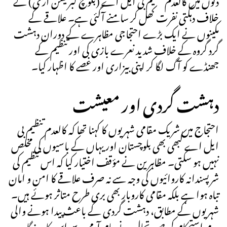
خلاف دہکتی نفرت کھل کر سامنے آگئی ہے۔ علاقے کے
مکینوں نے ایک بڑے احتجاجی مظاہرے کے دوران دہشت
گرد گروہ کے خلاف شدید نعرے بازی کی اور تنظیم کے
جھنڈے کو آگ لگا کر اپنی بیزاری اور غصے کا اظہار کیا۔
دہشت گردی اور معیشت
احتجاج میں شریک مقامی شہریوں کا کہنا تھا کہ کالعدم تنظیم بی
ایل اے کبھی بھی بلوچستان اور یہاں کے باسیوں کی مخلص
نہیں ہو سکتی۔ مظاہرین نے مؤقف اختیار کیا کہ اس تنظیم کی
شرپسندانہ کاروائیوں کی وجہ سے نہ صرف علاقے کا امن و امان
تباہ ہوا ہے بلکہ مقامی کاروبار بھی بری طرح متاثر ہوئے ہیں۔
شہریوں کے مطابق، دہشت گردی کے باعث پیدا ہونے والی
عدم استحکام کی صورتحال نے عام آدمی سے اس کا روزگار