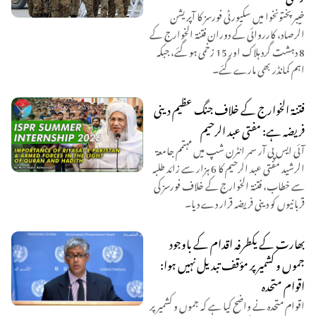
خیبر پختونخوا میں سکیورٹی فورسز کا آپریشن
الرصاد، کارروائی کے دوران فتنۃ الخوارج کے
8 دہشت گرد ہلاک اور 15 زخمی ہو گئے، جبکہ
اہم کمانڈر بھی مارے گئے۔
فتنۃ الخوارج کے خلاف جنگ عظیم دینی
فریضہ ہے: مفتی عبد الرحیم
آئی ایس پی آر سمر انٹرن شپ میں مہتمم جامعۃ
الرشید مفتی عبد الرحیم کا 6 ہزار سے زائد طلبہ
سے خطاب، فتنۃ الخوارج کے خلاف فورسز کی
قربانیوں کو دینی فریضہ قرار دے دیا۔
بھارت کے یکطرفہ اقدام کے باوجود
جموں و کشمیر پر مؤقف تبدیل نہیں ہوا:
اقوام متحدہ
اقوام متحدہ نے واضح کیا ہے کہ جموں و کشمیر پر