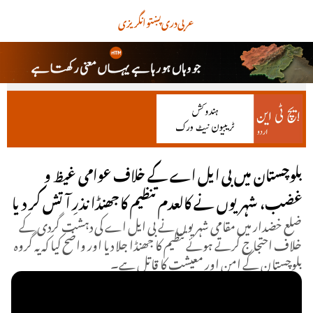
عربی
دری
پښتو
انگریزی
بلوچستان میں بی ایل اے کے خلاف عوامی غیظ و
غضب، شہریوں نے کالعدم تنظیم کا جھنڈا نذرِ آتش کر دیا
ضلع خضدار میں مقامی شہریوں نے بی ایل اے کی دہشت گردی کے
خلاف احتجاج کرتے ہوئے تنظیم کا جھنڈا جلا دیا اور واضح کیا کہ یہ گروہ
بلوچستان کے امن اور معیشت کا قاتل ہے۔