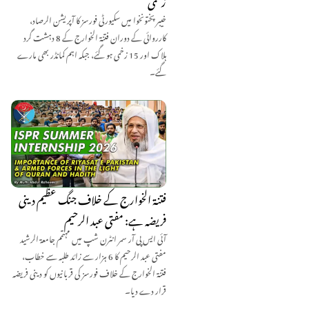
زخمی
خیبر پختونخوا میں سکیورٹی فورسز کا آپریشن الرصاد،
کارروائی کے دوران فتنۃ الخوارج کے 8 دہشت گرد
ہلاک اور 15 زخمی ہو گئے، جبکہ اہم کمانڈر بھی مارے
گئے۔
فتنۃ الخوارج کے خلاف جنگ عظیم دینی
فریضہ ہے: مفتی عبد الرحیم
آئی ایس پی آر سمر انٹرن شپ میں مہتمم جامعۃ الرشید
مفتی عبد الرحیم کا 6 ہزار سے زائد طلبہ سے خطاب،
فتنۃ الخوارج کے خلاف فورسز کی قربانیوں کو دینی فریضہ
قرار دے دیا۔