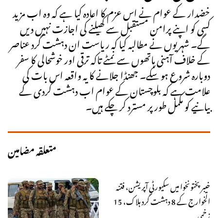
خضدار کے عوام نے اس عزم کا اعادہ کیا ہے کہ وہ اب مزید
کسی کو اپنے پرامن مستقبل سے کھیلنے کی اجازت نہیں دیں
گے۔ شہریوں نے مطالبہ کیا کہ ریاست ان دہشت گرد عناصر
کے خلاف آہنی ہاتھوں سے نمٹے تاکہ ترقی اور خوشحالی کا سفر
دوبارہ شروع ہو سکے۔ جھنڈا جلانے کا یہ واقعہ اس بات کی
علامت ہے کہ بلوچستان کے عوام اب دہشت گردی کے
بیانیے کو مکمل طور پر مسترد کر چکے ہیں۔
متعلقہ مضامین
خیبر پختونخوا میں سکیورٹی آپریشن، فتنہ
الخوارج کے 8 دہشت گرد ہلاک، 15
زخمی