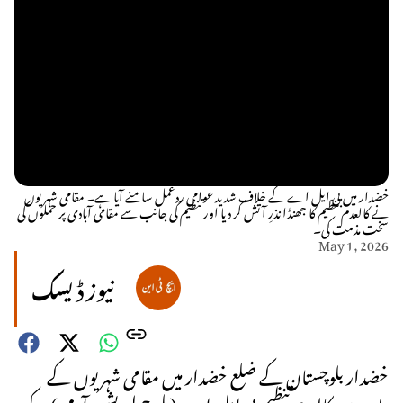
خضدار میں بی ایل اے کے خلاف شدید عوامی ردعمل سامنے آیا ہے۔ مقامی شہریوں
نے کالعدم تنظیم کا جھنڈا نذرِ آتش کر دیا اور تنظیم کی جانب سے مقامی آبادی پر حملوں کی
سخت مذمت کی۔
May 1, 2026
نیوز ڈیسک
خضدار بلوچستان کے ضلع خضدار میں مقامی شہریوں کے
دلوں میں کالعدم تنظیم بی ایل اے (بلوچ لبریشن آرمی) کے