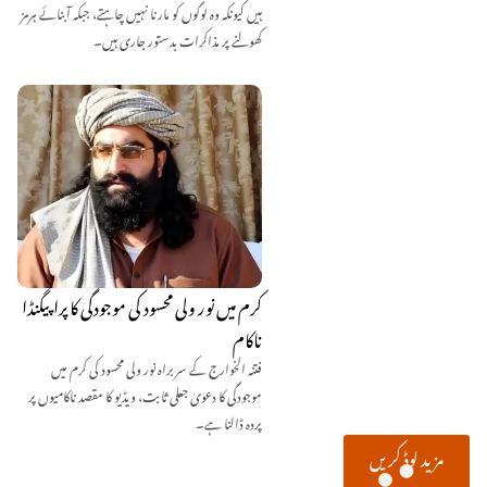
ہیں کیونکہ وہ لوگوں کو مارنا نہیں چاہتے، جبکہ آبنائے ہرمز
کھولنے پر مذاکرات بدستور جاری ہیں۔
کرم میں نور ولی محسود کی موجودگی کا پراپیگنڈا
ناکام
فتنہ الخوارج کے سربراہ نور ولی محسود کی کرم میں
موجودگی کا دعویٰ جعلی ثابت، ویڈیو کا مقصد ناکامیوں پر
پردہ ڈالنا ہے۔
مزید لوڈ کریں