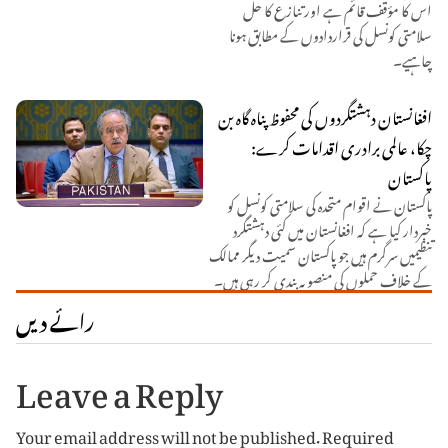
اس کا مؤقف قائم ہے اور تنازع کا حل
سلامتی کونسل کی قراردادوں کے مطابق ہونا
چاہیے۔
افغانستان دہشتگردوں کی محفوظ پناہ گاہ بن
چکا، عالمی برادری اقدامات کرے:
پاکستان
پاکستان نے اقوام متحدہ کی سلامتی کونسل کو
خبردار کیا ہے کہ افغانستان میں کئی دہشتگرد
تنظیمیں سرگرم ہیں جو پاکستان سمیت دیگر ممالک
کے خلاف حملوں کی منصوبہ بندی کر رہی ہیں۔
رائے دیں
Leave a Reply
Your email address will not be published.
Required