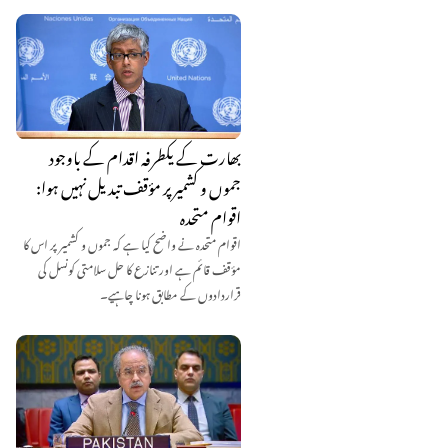
بھارت کے یکطرفہ اقدام کے باوجود
جموں و کشمیر پر مؤقف تبدیل نہیں ہوا:
اقوام متحدہ
اقوام متحدہ نے واضح کیا ہے کہ جموں و کشمیر پر اس کا
مؤقف قائم ہے اور تنازع کا حل سلامتی کونسل کی
قراردادوں کے مطابق ہونا چاہیے۔