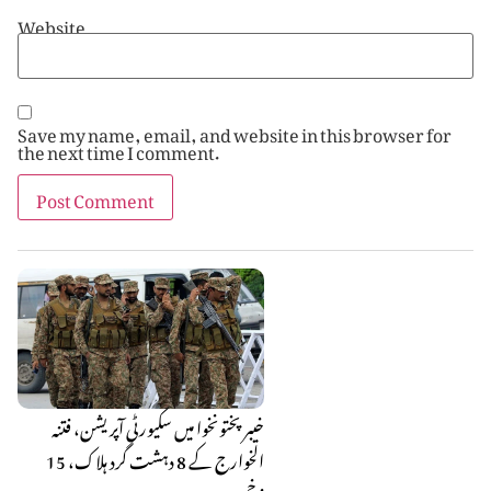
Website
Save my name, email, and website in this browser for
the next time I comment.
خیبر پختونخوا میں سکیورٹی آپریشن، فتنہ
الخوارج کے 8 دہشت گرد ہلاک، 15