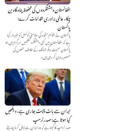
افغانستان دہشتگردوں کی محفوظ پناہ گاہ بن
چکا، عالمی برادری اقدامات کرے:
پاکستان
پاکستان نے اقوام متحدہ کی سلامتی کونسل کو خبردار کیا
ہے کہ افغانستان میں کئی دہشتگرد تنظیمیں سرگرم ہیں جو
پاکستان سمیت دیگر ممالک کے خلاف حملوں کی
منصوبہ بندی کر رہی ہیں۔
ایران سے بات چیت جاری ہے، دیکھیں
کیا ہوتا ہے: صدر ٹرمپ
صدر ٹرمپ کا کہنا ہے کہ وہ ایران سے ڈیل کرنا چاہتے