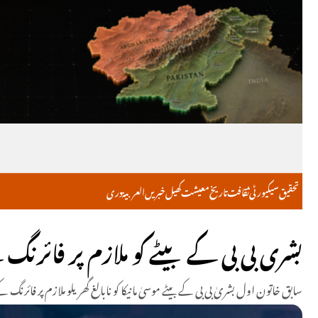
تحقیق
سیکیورٹی
ثقافت
تاریخ
معیشت
کھیل
خبریں
العربية
دری
بشری بی بی کے بیٹے کو ملازم پر فائرنگ ک
سابق خاتون اول بشریٰ بی بی کے بیٹے موسیٰ مانیکا کو نابالغ گھریلو ملازم پر فائرن