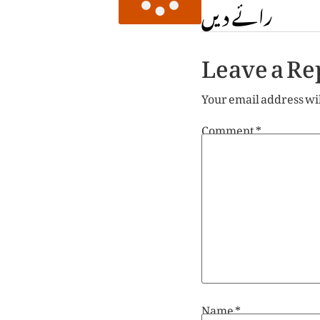
رائے دیں
Leave a Re
Your email address wil
Comment
*
Name
*