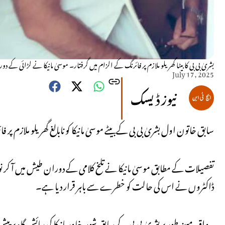
بشریٰ بی بی کا بیٹا گھریلو ملازم پر فائرنگ کے الزام میں گرفتار۔ موسیٰ مانیکا نے لڑائی کے دور
July 17, 2025
نیوز ڈیسک
سابق خاتون اول بشریٰ بی بی کے بیٹے موسیٰ مانیکا کو نابالغ گھریلو ملازم 
تفصیلات کے مطابق موسیٰ مانیکا نے تلخ کلامی کے دوران طیش میں آ کر نوعمر
ڈاکٹروں نے اس کی حالت کو خطرے سے باہر قرار دیا ہے۔
یہ واقعہ مبینہ طور پر بشریٰ بی بی کے سابق شوہر خاور مانیکا کی رہائش گاہ پر 