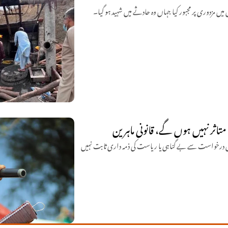
تاثر نہیں ہوں گے، قانونی ماہرین
یں درخواست سے بے گناہی یا ریاست کی ذمہ داری ثابت نہیں