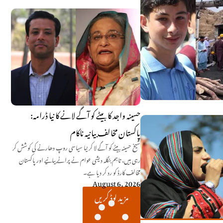
حسینہ واجد کا بیٹے کو آگے لانے کا نیا ڈرامہ:
پاکستان مخالف بیانیہ ناکام
شیخ حسینہ بیٹے کو آگے لا کر نیا سیاسی روپ دھارنے کی کوشش کر
رہی ہیں، تاہم بنگلہ دیشی عوام نے پرانے بیانیے اور پاکستان
مخالف کارڈ کو رد کر دیا ہے۔
August 6, 2026
مزید لوڈ کریں