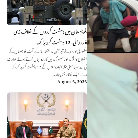
بلوچستان میں دہشت گردوں کے خلاف بڑی
کارروائی، 12 دہشت گرد ہلاک
سکیورٹی فورسز نے آپریشن ردالفتنہ-3 کے تحت بلوچستان کے
اضلاع واشک اور مستونگ میں کارروائیاں کرتے ہوئے بھارت
کی زیر سرپرستی فتنہ الہندوستان کے 12 دہشت گرد ہلاک کر
دیے، ایک ٹھکانہ بھی تباہ۔
August 6, 2026