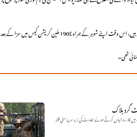
 £190 ملین کرپشن کیس میں سزا کے بعد جیل میں قید ہیں۔
اشک اور مستونگ میں کارروائیاں کرتے ہوئے بھارت کی زیر سرپرستی فتنہ