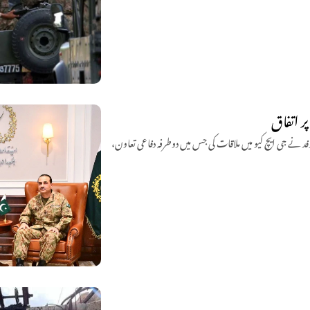
ر اتفاق
وفد نے جی ایچ کیو میں ملاقات کی جس میں دوطرفہ دفاعی تعاون،