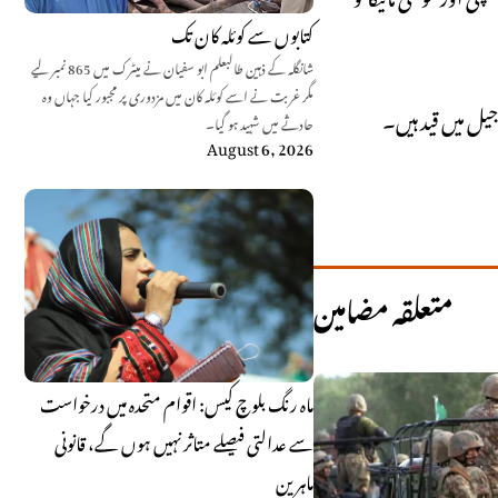
کتابوں سے کوئلہ کان تک
شانگلہ کے ذہین طالبعلم ابو سفیان نے میٹرک میں 865 نمبر لیے
مگر غربت نے اسے کوئلہ کان میں مزدوری پر مجبور کیا جہاں وہ
حادثے میں شہید ہو گیا۔
August 6, 2026
متعلقہ مضامین
ماہ رنگ بلوچ کیس: اقوام متحدہ میں درخواست
سے عدالتی فیصلے متاثر نہیں ہوں گے، قانونی
ماہرین