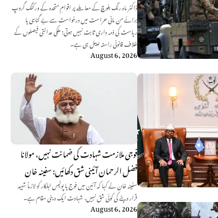
ڈاکٹر ماہ رنگ بلوچ کے معاملے پر اقوامِ متحدہ کے ورکنگ گروپ
برائے من مانی حراست میں درخواست سے بے گناہی یا
ریاست کی ذمہ داری ثابت نہیں ہوتی؛ ملکی عدالتی فیصلوں کے
خلاف قانونی راستہ اپیل ہی ہے۔
August 6, 2026
فوجی ملازمت شہادت کی ضمانت نہیں، مولانا
فضل الرحمان آئینی شق دکھائیں: سفینہ خان
سفینہ خان نے کہا کہ آئین میں فوج یا پولیس اہلکار کو لازماً شہید
قرار دینے کی کوئی شق نہیں، شہادت ایک دینی مقام ہے۔
August 6, 2026