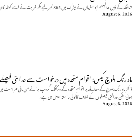
شانگلہ کے ذہین طالبعلم ابو سفیان نے میٹرک میں 865 نمبر لیے مگر غربت نے اسے کوئلہ کان میں مزدوری پر مجبور کیا جہاں وہ حادثے میں شہید ہو گیا۔
August 6, 2026
ماہ رنگ بلوچ کیس: اقوام متحدہ میں درخواست سے عدالتی فیصلے م
ڈاکٹر ماہ رنگ بلوچ کے معاملے پر اقوامِ متحدہ کے ورکنگ گروپ برائے من مانی حراست م
ہوتی؛ ملکی عدالتی فیصلوں کے خلاف قانونی راستہ اپیل ہی ہے۔
August 6, 2026