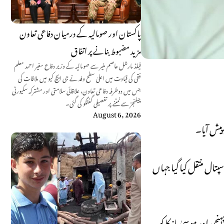
پاکستان اور صومالیہ کے درمیان دفاعی تعاون
مزید مضبوط بنانے پر اتفاق
فیلڈ مارشل عاصم منیر سے صومالیہ کے وزیر دفاع سفیر احمد معلم
فقی کی قیادت میں اعلیٰ سطح وفد نے جی ایچ کیو میں ملاقات کی
جس میں دوطرفہ دفاعی تعاون، علاقائی سلامتی اور مشترکہ سکیورٹی
چیلنجز سے نمٹنے پر تفصیلی گفتگو کی گئی۔
August 6, 2026
 پیش آیا۔
پتال منتقل کیا گیا جہاں
چی اور موسیٰ مانیکا کو