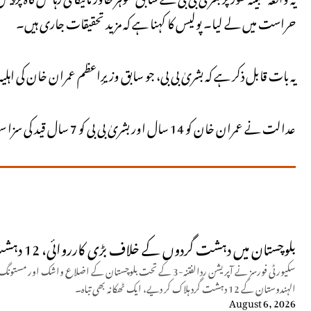
حراست میں لے لیا۔ پولیس کا کہنا ہے کہ مزید تحقیقات جاری ہیں۔
یہ بات قابل ذکر ہے کہ بشریٰ بی بی، جو سابق وزیرِاعظم عمران خان کی اہلیہ ہیں، اس وقت اپنے شوہر کے ہمراہ
عدالت نے عمران خان کو 14 سال اور بشریٰ بی بی کو 7 سال قید کی سزا سنائی تھی۔
بلوچستان میں دہشت گردوں کے خلاف بڑی کارروائی، 12 دہشت گرد ہلاک
سکیورٹی فورسز نے آپریشن ردالفتنہ-3 کے تحت بلوچستان کے اضلاع و
الہندوستان کے 12 دہشت گرد ہلاک کر دیے، ایک ٹھکانہ بھی تباہ۔
August 6, 2026