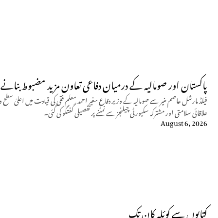
پاکستان اور صومالیہ کے درمیان دفاعی تعاون مزید مضبوط بنانے پ
فیلڈ مارشل عاصم منیر سے صومالیہ کے وزیر دفاع سفیر احمد معلم فقی کی قیادت میں اعلیٰ سطح 
علاقائی سلامتی اور مشترکہ سکیورٹی چیلنجز سے نمٹنے پر تفصیلی گفتگو کی گئی۔
August 6, 2026
کتابوں سے کوئلہ کان تک