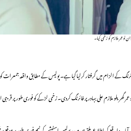
ان نوعمر ملازم کو زخمی کیا۔
پر فائرنگ کے الزام میں گرفتار کرلیا گیا ہے۔ پولیس کے مطابق واقعہ جمعرات کو
 گھریلو ملازم علی بہادر پر فائرنگ کردی۔ زخمی لڑکے کو فوری طور پر قریبی اس
پیش آیا۔ واقعے کی اطلاع ملتے ہی صدر پولیس اسٹیشن کی ٹیم فوری طور پر موقع پر پہن