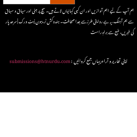
ہم آپ کے لیے اہم آوازیں اور ان کہی کہانیاں لاتے ہیں۔ سچ پر مبنی اور سیاق و سباق
سے ہم آہنگ، یہ ہے روایتی طرزسے جدا صحافت۔ ہندوکش ٹریبون نیٹ ورک | سرحد پار
کی خبریں، منبع سے براہِ راست
: اپنی تحاریر و آراء یہاں جمع کروائیں
submissions@htnurdu.com