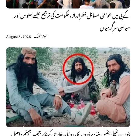
کے پی میں عوامی مسائل نظرانداز، حکومت کی ترجیح جلسے جلوس اور
سیاسی سرگرمیاں
نیوز ڈیسک
August 8, 2026
بنوں: انٹیلی جنس بنیاد پر ڈرون کارروائی، خارجی کمانڈر جیمید جہنم واصل