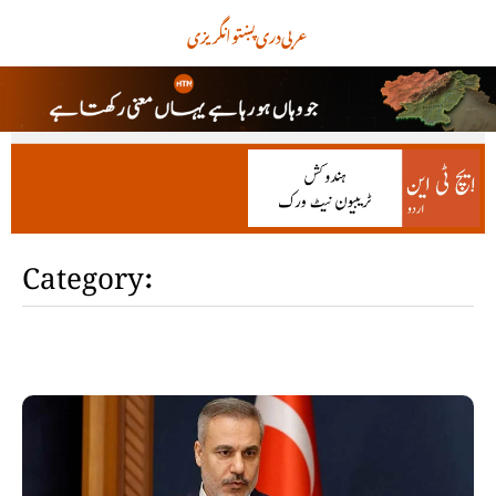
عربی
دری
پښتو
انگریزی
Category: