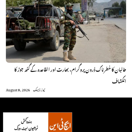
طالبان کا خطرناک ڈرون پروگرام، بھارت اور القاعدہ کے گٹھ جوڑ کا
انکشاف
نیوز ڈیسک
August 8, 2026