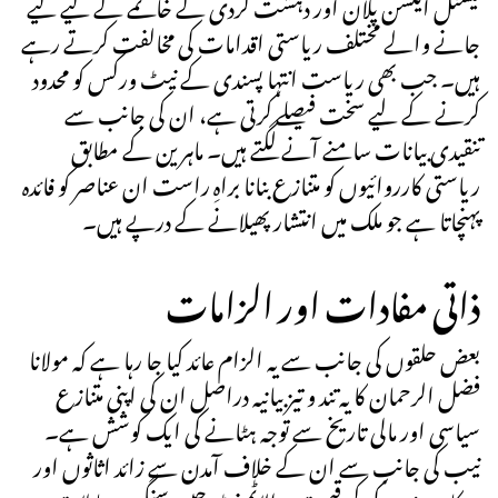
نیشنل ایکشن پلان اور دہشت گردی کے خاتمے کے لیے کیے
جانے والے مختلف ریاستی اقدامات کی مخالفت کرتے رہے
ہیں۔ جب بھی ریاست انتہا پسندی کے نیٹ ورکس کو محدود
کرنے کے لیے سخت فیصلے کرتی ہے، ان کی جانب سے
تنقیدی بیانات سامنے آنے لگتے ہیں۔ ماہرین کے مطابق
ریاستی کارروائیوں کو متنازع بنانا براہِ راست ان عناصر کو فائدہ
پہنچاتا ہے جو ملک میں انتشار پھیلانے کے درپے ہیں۔
ذاتی مفادات اور الزامات
بعض حلقوں کی جانب سے یہ الزام عائد کیا جا رہا ہے کہ مولانا
فضل الرحمان کا یہ تند و تیز بیانیہ دراصل ان کی اپنی متنازع
سیاسی اور مالی تاریخ سے توجہ ہٹانے کی ایک کوشش ہے۔
نیب کی جانب سے ان کے خلاف آمدن سے زائد اثاثوں اور
سرکاری زمین کی کم قیمت پر الاٹمنٹ جیسے سنگین معاملات پر