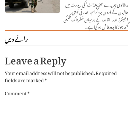
برطانوی جریدے ‘انڈیپنڈنٹ’ کی رپورٹ میں
طالبان کے ڈرون پروگرام، بھارتی فوجی
انجینئرز اور القاعدہ کے درمیان خطرناک تکنیکی
گٹھ جوڑ کا پردہ فاش ہو گیا ہے۔
رائے دیں
Leave a Reply
Your email address will not be published.
Required
fields are marked
*
Comment
*