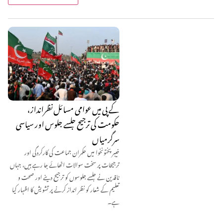
کے پی میں عوامی مسائل نظرانداز،
حکومت کی ترجیح جلسے جلوس اور سیاسی
سرگرمیاں
خیبر پختونخوا میں حکمران جماعت کی کارکردگی اور
ترجیحات پر سخت سوالات اٹھائے جا رہے ہیں، جہاں
ناقدین نے جلسے جلوسوں کو ترجیح دینے اور صحت و
تعلیم کے شعار کو نظر انداز کرنے پر تشویش کا اظہار کیا
ہے۔