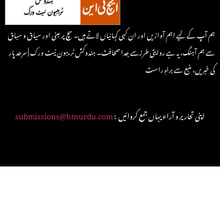
ہم آپ کے لیے اہم آوازیں اور ان کہی کہانیاں لاتے ہیں۔ سچ پر مبنی اور سیاق و سباق
سے ہم آہنگ، یہ ہے روایتی طرزسے جدا صحافت۔ ہندوکش ٹریبون نیٹ ورک | سرحد پار
کی خبریں، منبع سے براہِ راست
: اپنی تحاریر و آراء یہاں جمع کروائیں
submissions@htnurdu.com