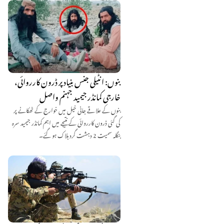
بنوں: انٹیلی جنس بنیاد پر ڈرون کارروائی،
خارجی کمانڈر جیمید جہنم واصل
بنوں کے علاقے جانی خیل میں خوارج کے ٹھکانے پر
کی گئی ڈرون کارروائی کے نتیجے میں اہم کمانڈر جیمید سرہ
بنگلہ سمیت 2 دہشت گرد ہلاک ہو گئے۔