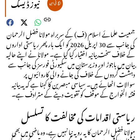
نیوز ڈیسک
جمعیت علمائے اسلام (ف) کے سربراہ مولانا فضل الرحمان
کی جانب سے 30 اپریل 2026 کو ایک بار پھر ریاستی اداروں
کے خلاف سخت بیانیہ اختیار کیا گیا ہے۔ مولانا نے اپنے حالیہ
بیان میں باجوڑ اور وزیرستان میں سکیورٹی فورسز کی جانب سے
دہشت گردوں کے خلاف کی جانے والی کاروائیوں پر
سوالات اٹھائے ہیں۔ سیاسی مبصرین کا کہنا ہے کہ یہ بیانیہ
فتنہ الخوارج کے موقف کو تقویت دینے کے مترادف ہے۔
ریاستی اقدامات کی مخالفت کا تسلسل
مولانا فضل الرحمان کا یہ رویہ نیا نہیں ہے، وہ ماضی میں بھی