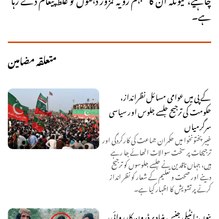
ہے۔
متعلقہ مضامین
کے پی میں عوامی مسائل نظرانداز،
حکومت کی ترجیح جلسے جلوس اور سیاسی
سرگرمیاں
خیبر پختونخوا میں حکمران جماعت کی کارکردگی اور
ترجیحات پر سخت سوالات اٹھائے جا رہے
ہیں، جہاں ناقدین نے جلسے جلوسوں کو ترجیح
دینے اور صحت و تعلیم کے شعار کو نظر انداز
کرنے پر تشویش کا اظہار کیا ہے۔
بنوں: انٹیلی جنس بنیاد پر ڈرون کارروائی،