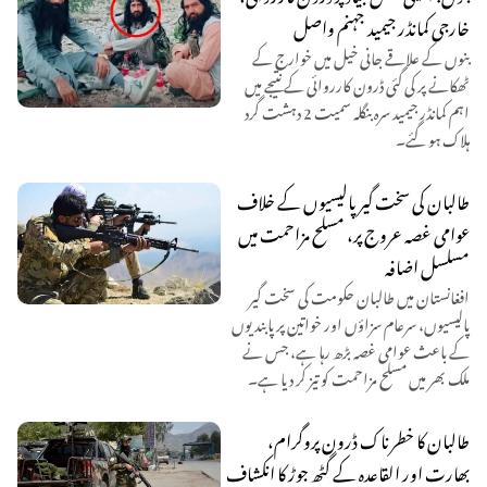
خارجی کمانڈر جیمید جہنم واصل
بنوں کے علاقے جانی خیل میں خوارج کے
ٹھکانے پر کی گئی ڈرون کارروائی کے نتیجے میں
اہم کمانڈر جیمید سرہ بنگلہ سمیت 2 دہشت گرد
ہلاک ہو گئے۔
طالبان کی سخت گیر پالیسیوں کے خلاف
عوامی غصہ عروج پر، مسلح مزاحمت میں
مسلسل اضافہ
افغانستان میں طالبان حکومت کی سخت گیر
پالیسیوں، سرعام سزاؤں اور خواتین پر پابندیوں
کے باعث عوامی غصہ بڑھ رہا ہے، جس نے
ملک بھر میں مسلح مزاحمت کو تیز کر دیا ہے۔
طالبان کا خطرناک ڈرون پروگرام،
بھارت اور القاعدہ کے گٹھ جوڑ کا انکشاف