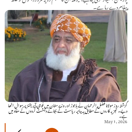
پیغام دے رہا ہے۔
گزشتہ روز مولانا فضل الرحمان نے باجوڑ اور وزیرستان میں فوجی آپریشنز پر سوال اٹھا
دیے۔ تجزیہ کاروں کے مطابق یہ بیانیہ ریاست کے بجائے دہشت گردوں کے مفاد میں
ہے۔
May 1, 2026