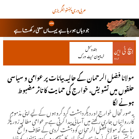
عربی
دری
پښتو
انگریزی
مولانا فضل الرحمان کے حالیہ بیانات پر عوامی و سیاسی
حلقوں میں تشویش، خوارج کی حمایت کا تاثر مضبوط
ہونے لگا
یہ صورتحال خوارج اور دیگر دہشت گرد گروہوں کے لیے اپنی مذموم
کارروائیاں جاری رکھنے میں آسانی پیدا کرتی ہے۔ عوامی مطالبہ زور پکڑ
رہا ہے کہ مولانا فضل الرحمان کو دہشت گردی کے خلاف واضح
پوزیشن اختیار کرنی چاہیے، کیونکہ ان کا مبہم رویہ کمزور ذہنوں کو غلط