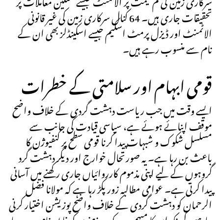
تحقیقات جاری ہیں۔ 64 کنال سرکاری زمین کی غیر قانونی
الاٹمنٹ اور ڈیزل پرمٹ اسکیم جیسے اسکینڈلز بھی ان کے
نام سے منسوب رہے ہیں۔
قومی ابہام اور سلامتی کے خطرات
ایسے وقت میں جب ریاست دہشت گردی کے خلاف واضح
موقف اپنائے ہوئے ہے، سیاسی قیادت کی جانب سے
مسلسل شکوک و شبہات پیدا کرنا قومی سطح پر کنفیوژن کا
باعث بن رہا ہے۔ یہ صورتحال خوارج اور دیگر دہشت گرد
گروہوں کے لیے اپنی مذموم کارروائیاں جاری رکھنے میں آسانی
پیدا کرتی ہے۔ عوامی مطالبہ زور پکڑ رہا ہے کہ مولانا فضل
الرحمان کو دہشت گردی کے خلاف واضح پوزیشن اختیار کرنی
چاہیے، کیونکہ ان کا مبہم رویہ کمزور ذہنوں کو غلط پیغام دے رہا