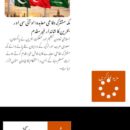
مکہ مشترکہ دفاعی معاہدہ: او آئی سی اور
بحرین کا شاندار خیر مقدم
اسلامی تعاون تنظیم اور مملکتِ بحرین نے پاکستان،
سعودی عرب اور ترکیہ کے درمیان طے پانے والے مکہ
مشترکہ دفاعی معاہدے کا پرجوش خیرمقدم کرتے ہوئے
اسے مسلم دنیا کے امن و استحکام کا بنیادی ستون قرار
دیا ہے۔
مزید لوڈ کریں