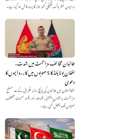
درمیان خطرناک تکنیکی گٹھ جوڑ کا پردہ فاش ہو گیا ہے۔
طالبان مخالف مزاحمت میں شدت،
افغان یونائیٹڈ کا 5 صوبوں میں کارروائیوں کا
دعویٰ
افغانستان میں طالبان کی پانچ سالہ حکمرانی کے بعد مسلح
مزاحمت بدخشاں، پنجشیر، قندھار اور ہلمند سمیت مختلف
صوبوں تک پھیل گئی ہے۔