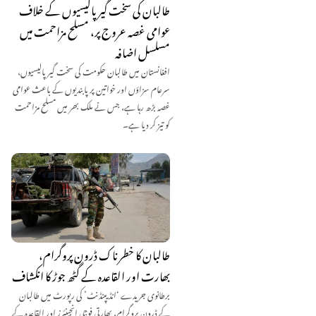
طالبان کی سخت گیر پالیسیوں کے خلاف
عوامی غصہ عروج پر، مسلح مزاحمت میں
مسلسل اضافہ
افغانستان میں طالبان حکومت کی سخت گیر پالیسیوں،
سرعام سزاؤں اور خواتین پر پابندیوں کے باعث عوامی
غصہ بڑھ رہا ہے، جس نے ملک بھر میں مسلح مزاحمت
کو تیز کر دیا ہے۔
طالبان کا خطرناک ڈرون پروگرام،
بھارت اور القاعدہ کے گٹھ جوڑ کا انکشاف
برطانوی جریدے ‘انڈیپنڈنٹ’ کی رپورٹ میں طالبان
کے ڈرون پروگرام، بھارتی فوجی انجینئرز اور القاعدہ کے