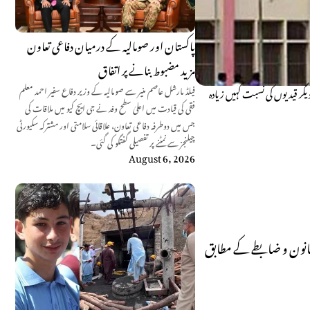
پاکستان اور صومالیہ کے درمیان دفاعی تعاون
مزید مضبوط بنانے پر اتفاق
فیلڈ مارشل عاصم منیر سے صومالیہ کے وزیر دفاع سفیر احمد معلم
یگر قیدیوں کی نسبت کہیں زیادہ
فقی کی قیادت میں اعلیٰ سطح وفد نے جی ایچ کیو میں ملاقات کی
جس میں دوطرفہ دفاعی تعاون، علاقائی سلامتی اور مشترکہ سکیورٹی
چیلنجز سے نمٹنے پر تفصیلی گفتگو کی گئی۔
August 6, 2026
 قانون و ضابطے کے مطابق