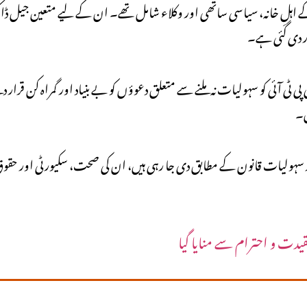
 آئی کو سہولیات نہ ملنے سے متعلق دعوؤں کو بے بنیاد اور گمراہ کن قرار دی
ں۔
م تر سہولیات قانون کے مطابق دی جا رہی ہیں، ان کی صحت، سکیورٹی اور حقوق ک
قیدت و احترام سے منایا گیا