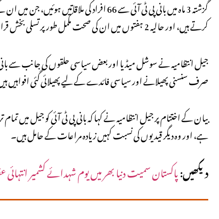
کرتے ہیں، اور حالیہ 2 ہفتوں میں ان کی صحت مکمل طور پر تسلی بخش قرار دی گئی ہے۔
جیل انتظامیہ نے سوشل میڈیا اور بعض سیاسی حلقوں کی جانب سے بانی پی ٹی
صرف سنسنی پھیلانے اور سیاسی فائدے کے لیے پھیلائی گئی افواہیں ہی
بیان کے اختتام پر جیل انتظامیہ نے کہا کہ بانی پی ٹی آئی کو جیل میں تما
ہے، اور وہ دیگر قیدیوں کی نسبت کہیں زیادہ مراعات کے حامل ہیں۔
دیکھیں:
پاکستان سمیت دنیا بھر میں یوم شہدائے کشمیر انتہائی ع