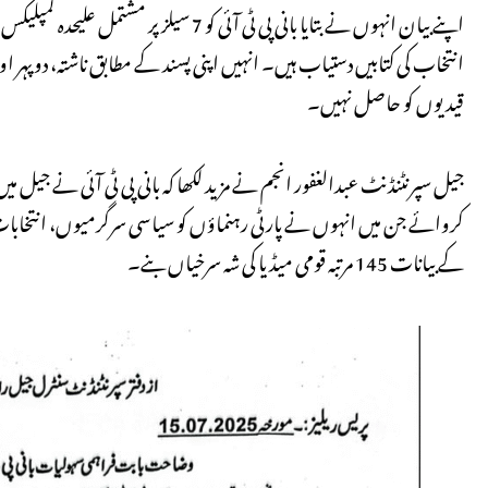
اپنے بیان انہوں نے بتایا بانی پی ٹی آئ
انتخاب کی کتابیں دستیاب ہیں۔ انہیں اپنی پسند کے مطابق ناشتہ، دوپہر او
قیدیوں کو حاصل نہیں۔
کے بیانات 145 مرتبہ قومی میڈیا کی شہ سرخیاں بنے۔