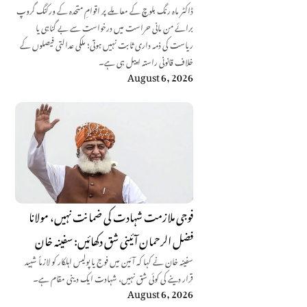
ڈاکٹر ماہ رنگ بلوچ کے معاملے پر اقوامِ متحدہ کے ورکنگ گروپ
برائے من مانی حراست میں درخواست سے بے گناہی یا
ریاست کی ذمہ داری ثابت نہیں ہوتی؛ ملکی عدالتی فیصلوں کے
خلاف قانونی راستہ اپیل ہی ہے۔
August 6, 2026
فوجی ملازمت شہادت کی ضمانت نہیں، مولانا
فضل الرحمان آئینی شق دکھائیں: سفینہ خان
سفینہ خان نے کہا کہ آئین میں فوج یا پولیس اہلکار کو لازماً شہید
قرار دینے کی کوئی شق نہیں، شہادت ایک دینی مقام ہے۔
August 6, 2026