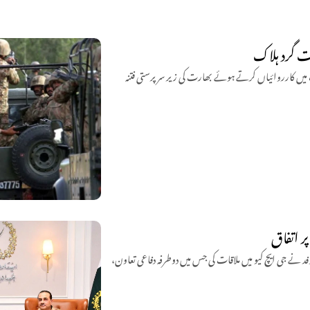
اشک اور مستونگ میں کارروائیاں کرتے ہوئے بھارت کی زیر سرپرستی فتنہ
ر اتفاق
وفد نے جی ایچ کیو میں ملاقات کی جس میں دوطرفہ دفاعی تعاون،