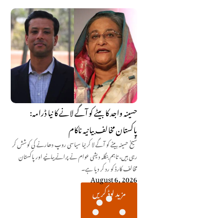
حسینہ واجد کا بیٹے کو آگے لانے کا نیا ڈرامہ:
پاکستان مخالف بیانیہ ناکام
شیخ حسینہ بیٹے کو آگے لا کر نیا سیاسی روپ دھارنے کی کوشش کر
رہی ہیں، تاہم بنگلہ دیشی عوام نے پرانے بیانیے اور پاکستان
مخالف کارڈ کو رد کر دیا ہے۔
August 6, 2026
مزید لوڈ کریں