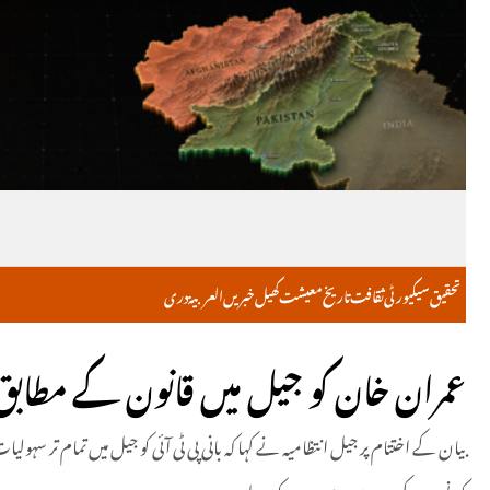
تحقیق
سیکیورٹی
ثقافت
تاریخ
معیشت
کھیل
خبریں
العربية
دری
عمران خان کو جیل میں قانون کے مطابق
بیان کے اختتام پر جیل انتظامیہ نے کہا کہ بانی پی ٹی آئی کو جیل میں تمام تر سہو