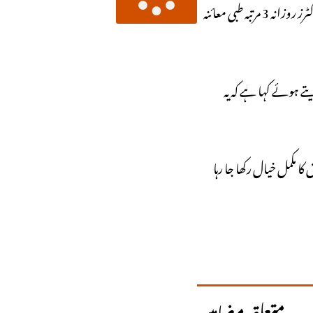
گزشتہ 3 ماہ میں بانی پی ٹی آئی سے 66 افراد کی ملاقاتیں ہوئیں، جن میں ان کے اہلِ خانہ، سیاسی ساتھی اور وکلاء شامل تھے۔ ان کے لیے متعین جیل ڈاکٹرز روزانہ 3 مرتبہ طبی معائنہ
تے ہوئے کہا ہے کہ یہ
ا مکمل خیال رکھا جا رہا
متعلقہ مضامین