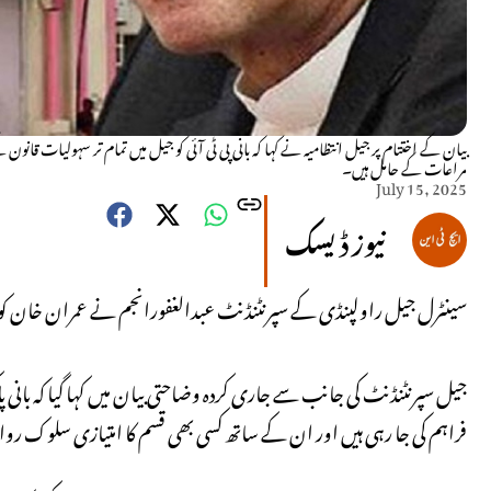
بیان کے اختتام پر جیل انتظامیہ نے کہا کہ بانی پی ٹی آئی کو جیل میں تمام تر سہولیات قانو
مراعات کے حامل ہیں۔
July 15, 2025
نیوز ڈیسک
سینٹرل جیل راولپنڈی کے سپرنٹنڈنٹ عبدالغفورانجم نے عمران خان کو ج
جیل سپرنٹنڈنٹ کی جانب سے جاری کردہ وضاحتی بیان میں کہا گیا کہ بانی
فراہم کی جا رہی ہیں اور ان کے ساتھ کسی بھی قسم کا امتیازی سلوک روا ن