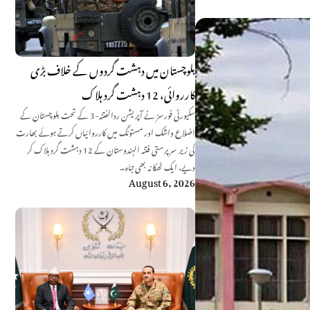
بلوچستان میں دہشت گردوں کے خلاف بڑی
کارروائی، 12 دہشت گرد ہلاک
سکیورٹی فورسز نے آپریشن ردالفتنہ-3 کے تحت بلوچستان کے
اضلاع واشک اور مستونگ میں کارروائیاں کرتے ہوئے بھارت
کی زیر سرپرستی فتنہ الہندوستان کے 12 دہشت گرد ہلاک کر
دیے، ایک ٹھکانہ بھی تباہ۔
August 6, 2026