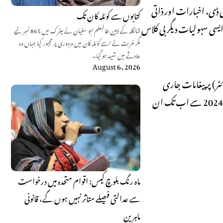
ک، ایل ای ڈی، اخبارات اور ذاتی
کتابوں سے کوئلہ کان تک
 ایسی سہولیات دیگر بی کلاس
شانگلہ کے ذہین طالبعلم ابو سفیان نے میٹرک میں 865 نمبر لیے
مگر غربت نے اسے کوئلہ کان میں مزدوری پر مجبور کیا جہاں وہ
حادثے میں شہید ہو گیا۔
August 6, 2026
ا پلیٹ فارم ’ایکس‘ (سابقہ ٹوئٹر) پر پیغامات جاری
کروائے جن میں انہوں نے پارٹی رہنماؤں کو سیاسی سرگرمیوں، انتخابات، حکومت سے مذاکرات اور آئینی ترامیم سے متعلق ہدایات دیں۔ اگست 2024 سے اب تک ان
ماہ رنگ بلوچ کیس: اقوام متحدہ میں درخواست
سے عدالتی فیصلے متاثر نہیں ہوں گے، قانونی
ماہرین