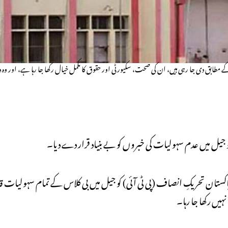
ن کے مطابق دی جا رہی ہیں، ان کی صحت، سکیورٹی اور حقوق کا مکمل خیال رکھا جا رہا ہے، اور وہ د
یل میں عدم سہولیات کی خبروں کو بے بنیاد قرار دے دیا۔
 پاکستان تحریکِ انصاف (پی ٹی آئی) کو جیل میں بی کلاس کے تمام سہولیات
ہیں رکھا جا رہا۔