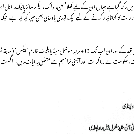
ی کو 7 سیلز پر مشتمل علیحدہ کمپلیکس میں رکھا گیا ہے جہاں ان کے لیے کھلا صحن، واک، ایکسرسائز بائی
ر رات کا کھانا تیار کرنے کے لیے ایک قیدی باورچی بھی مہیا کیا گیا ہے، جبکہ
جیل سپرنٹنڈنٹ عبدالغفور انجم نے مزید لکھا کہ بانی پی ٹی آئی نے جیل میں قید کے دوران اب تک 413 مرتبہ سوشل میڈی