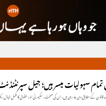
 تمام سہولیات میسر ہیں؛ جیل سپرنٹنڈنٹ
لیات قانون کے مطابق دی جا رہی ہیں، ان کی صحت، سکیورٹی اور حقوق کا مکمل خیال رکھا 