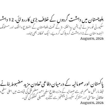
بلوچستان میں دہشت گردوں کے خلاف بڑی کارروائی، 12 دہشت گرد ہلاک
سکیورٹی فورسز نے آپریشن ردالفتنہ-3 کے تحت بلوچستان کے اضلاع و
الہندوستان کے 12 دہشت گرد ہلاک کر دیے، ایک ٹھکانہ بھی تباہ۔
August 6, 2026
پاکستان اور صومالیہ کے درمیان دفاعی تعاون مزید مضبوط بنانے پ
فیلڈ مارشل عاصم منیر سے صومالیہ کے وزیر دفاع سفیر احمد معلم فقی کی قیادت میں اعلیٰ سطح 
علاقائی سلامتی اور مشترکہ سکیورٹی چیلنجز سے نمٹنے پر تفصیلی گفتگو کی گئی۔
August 6, 2026