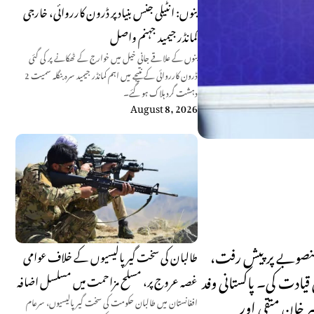
بنوں: انٹیلی جنس بنیاد پر ڈرون کارروائی، خارجی
کمانڈر جیمید جہنم واصل
بنوں کے علاقے جانی خیل میں خوارج کے ٹھکانے پر کی گئی
ڈرون کارروائی کے نتیجے میں اہم کمانڈر جیمید سرہ بنگلہ سمیت 2
دہشت گرد ہلاک ہو گئے۔
August 8, 2026
 منصوبے پر پیش رفت،
طالبان کی سخت گیر پالیسیوں کے خلاف عوامی
 قیادت کی۔ پاکستانی وفد
غصہ عروج پر، مسلح مزاحمت میں مسلسل اضافہ
ر خان متقی اور
افغانستان میں طالبان حکومت کی سخت گیر پالیسیوں، سرعام