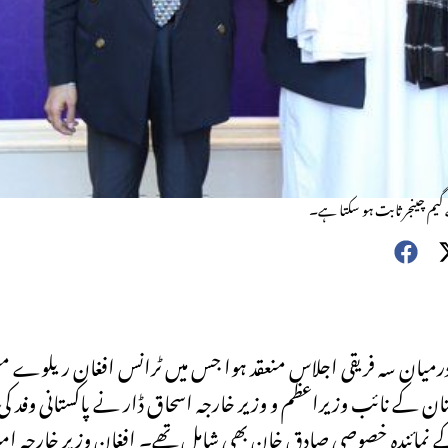
 گیم چینجر ثابت ہو سکتا ہے۔
کے درمیان سہ فریقی اجلاس منعقد ہوا جس میں ٹرانس افغان ریلوے
اکستان کے نائب وزیراعظم و وزیر خارجہ اسحاق ڈار نے پاکستانی وفد کی
کے نمائندہ خصوصی صادق خان بھی شامل تھے۔ افغان وزیر خارجہ امی