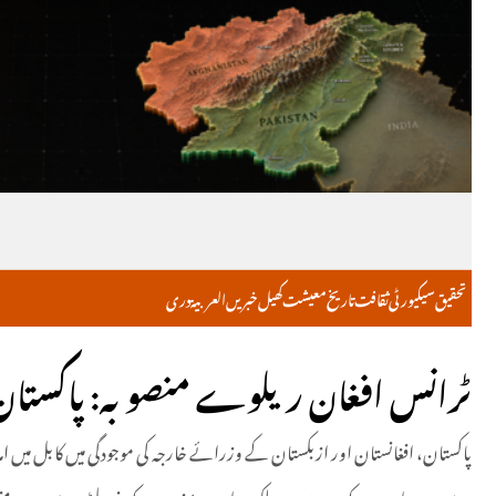
تحقیق
سیکیورٹی
ثقافت
تاریخ
معیشت
کھیل
خبریں
العربية
دری
ٹرانس افغان ریلوے منصوبہ: پاکستان، ا
پاکستان، افغانستان اور ازبکستان کے وزرائے خارجہ کی موجودگی میں کابل میں