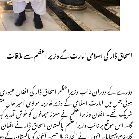
اسحاق ڈار کی اسلامی امارت کے وزیر اعظم سے ملاقات
دورے کے دوران نائب وزیراعظم اسحاق ڈار کی افغان عبوری وزیر
ہوئی جس میں امارت اسلامی کے وزیر خارجہ مولوی امیر خان متقی،
شریک تھے۔ افغان وزیراعظم نے معزز مہمانوں کو خوش آمدید کہا ا
گا۔ اس موقع پر نائب وزیراعظم پاکستان اسحاق ڈار نے افغان قی
کا پیغام پہنچایا۔ انہوں نے الحاج ملا حسن آخوند کو پاکستان 