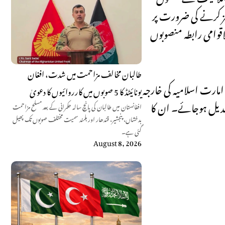
ز کرنے کی ضرورت پر
اقوامی رابطہ منصوبوں
طالبان مخالف مزاحمت میں شدت، افغان
مارت اسلامیہ کی خارجہ
یونائیٹڈ کا 5 صوبوں میں کارروائیوں کا دعویٰ
تبدیل ہوجائے۔ ان کا
افغانستان میں طالبان کی پانچ سالہ حکمرانی کے بعد مسلح مزاحمت
بدخشاں، پنجشیر، قندھار اور ہلمند سمیت مختلف صوبوں تک پھیل
گئی ہے۔
August 8, 2026