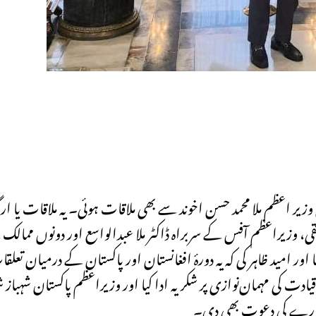
 اعظم ملا محمد حسن اخوند سے بھی ملاقات ہوئی۔ یہ ملاقات یا ا
 وزیراعظم آفس کے سربراہ ڈاکٹر ملا عبدالواسع اور دونوں ممالک کے
ور امید ظاہر کی کہ یہ دورۂ افغانستان اور پاکستان کے درمیان تع
ادت کی مہمان‌نوازی پر شکریہ ادا کیا اور وزیراعظم پاکستان شہبا
کے دورے کی دعوت بھی دی۔