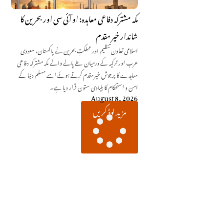
مکہ مشترکہ دفاعی معاہدہ: او آئی سی اور بحرین کا
شاندار خیر مقدم
اسلامی تعاون تنظیم اور مملکتِ بحرین نے پاکستان، سعودی
عرب اور ترکیہ کے درمیان طے پانے والے مکہ مشترکہ دفاعی
معاہدے کا پرجوش خیرمقدم کرتے ہوئے اسے مسلم دنیا کے
امن و استحکام کا بنیادی ستون قرار دیا ہے۔
August 8, 2026
مزید لوڈ کریں