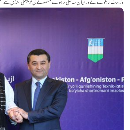
وزارتِ ریلوے کے درمیان سہ ملکی ریلوے منصوبے کی فزیبلٹی سٹڈی سے متعل