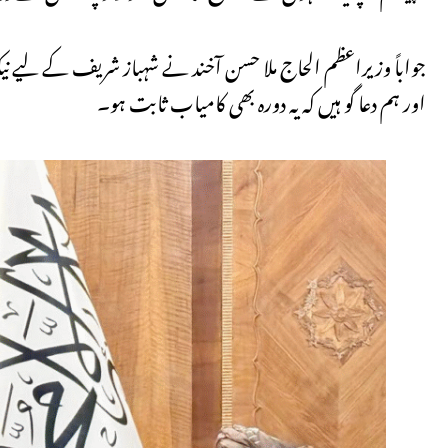
جواباً وزیراعظم الحاج ملا حسن آخند نے شہباز شریف کے لیے نیک تم
اور ہم دعا گو ہیں کہ یہ دورہ بھی کامیاب ثابت ہو۔