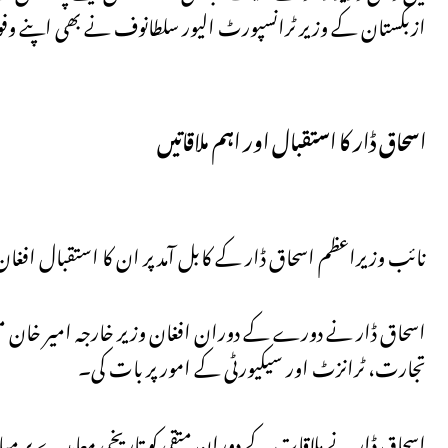
ازبکستان کے وزیر ٹرانسپورٹ الیور سلطانوف نے بھی اپنے وفو
اسحاق ڈار کا استقبال اور اہم ملاقاتیں
نائب وزیراعظم اسحاق ڈار کے کابل آمد پر ان کا استقبال افغا
اسحاق ڈار نے دورے کے دوران افغان وزیر خارجہ امیر خان مت
تجارت، ٹرانزٹ اور سیکیورٹی کے امور پر بات کی۔
اسحاق ڈار نے ملاقات کے دوران متقی کو تاریخی معاہدے پر مبار