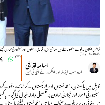
ٹرانس افغان ریلوے منصوبہ خطے میں معاشی ترقی، تجارتی رابطوں اور سیکیورٹی تعاون کیلئے
July 18, 2025
اسامہ قذافی
اردو سب ایڈیٹر اور اینکر برائے ایچ ٹی این
کابل میں پاکستان، افغانستان اور ازبکستان کے نمائندہ وفود 
سیکیورٹی امور اور تجارتی تعاون پر تفصیلی تبادلہ خیال کیا گیا۔ پ
میں وفاقی وزیر ریلوے حنیف عباسی، افغانستان کیلئے پاکستان 