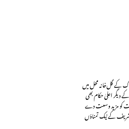
رگ کے گل‌خانہ محل میں
 دیگر اعلیٰ حکام بھی
لقات کو مزید وسعت دے
ز شریف کے نیک تمناؤں