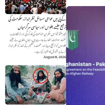
کے پی میں عوامی مسائل نظرانداز، حکومت کی
ترجیح جلسے جلوس اور سیاسی سرگرمیاں
خیبر پختونخوا میں حکمران جماعت کی کارکردگی اور ترجیحات پر
سخت سوالات اٹھائے جا رہے ہیں، جہاں ناقدین نے جلسے
جلوسوں کو ترجیح دینے اور صحت و تعلیم کے شعار کو نظر انداز
کرنے پر تشویش کا اظہار کیا ہے۔
August 8, 2026