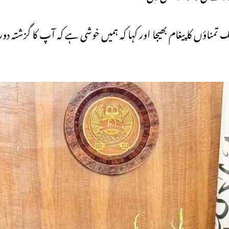
ناؤں کا پیغام بھیجا اور کہا کہ ہمیں خوشی ہے کہ آپ کا گزشتہ دورہ 