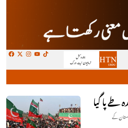
 طے پا گیا
اکستان کے