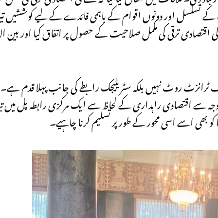
 کے تسلسل اور دونوں اقوام کے باہمی فائدے کے لیے کوششیں تی
ی اقتصادی ترقی کی مکمل صلاحیت کے حصول پر اتفاق کیا اور بین ال
ف ٹرانزٹ روٹ نہیں بلکہ سٹریٹیجک رابطے کی جانب پہلا قدم ہے۔ ا
 وجہ سے اقتصادی راہداری کے لحاظ سے ایک مرکزی رابطہ پل میں 
ا کو بھی اسے اسی محور کے طور پر تسلیم کرنا چاہیے۔