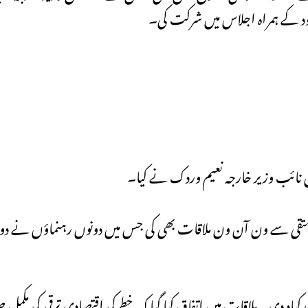
د کے ہمراہ اجلاس میں شرکت کی۔
ن نائب وزیر خارجہ نعیم وردک نے کیا۔
قی سے ون آن ون ملاقات بھی کی جس میں دونوں رہنماؤں نے دوطر
کباد دی۔ ملاقات میں اتفاق کیا گیا کہ خطے کی اقتصادی ترقی کی م