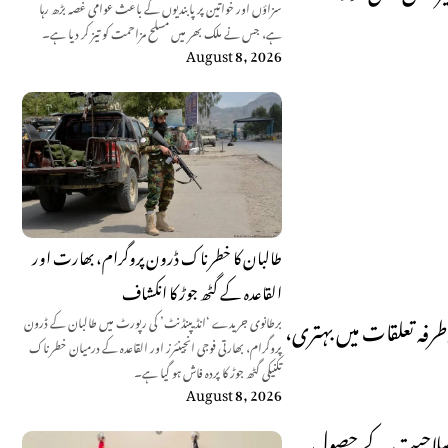
سزاؤں اور خواتین پر پابندیوں کے باعث عوامی غصہ بڑھ رہا
ہے، جس نے ملک بھر میں مسلح مزاحمت کو تیز کر دیا ہے۔
August 8, 2026
طالبان کا خطرناک ڈرون پروگرام، بھارت اور
القاعدہ کے گٹھ جوڑ کا انکشاف
فہ تعلقات میں بہتری،
برطانوی جریدے ‘انڈیپنڈنٹ’ کی رپورٹ میں طالبان کے ڈرون
پروگرام، بھارتی فوجی انجینئرز اور القاعدہ کے درمیان خطرناک
تکنیکی گٹھ جوڑ کا پردہ فاش ہو گیا ہے۔
August 8, 2026
کمل صلاحیت کے حصول