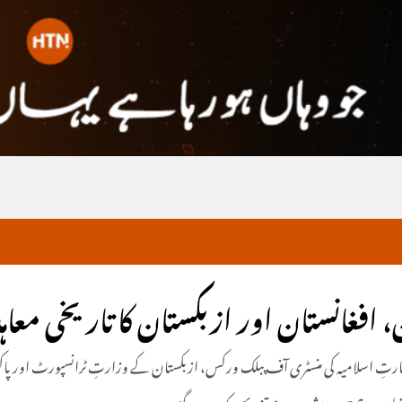
فغانستان اور ازبکستان کا تاریخی معاہدہ
 امارتِ اسلامیہ کی منسٹری آف پبلک ورکس، ازبکستان کے وزارتِ ٹرانسپورٹ اور پ