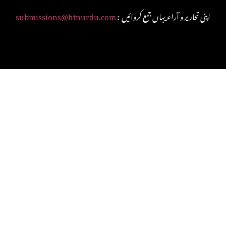
: اپنی تحاریر و آراء یہاں جمع کروائیں
submissions@htnurdu.com