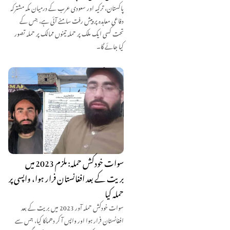
پاکستان، ترکیہ اور سعودی عرب کے درمیان مکہ مشترکہ
دفاعی معاہدہ پر پیش رفت سامنے آئی ہے، جس کے
تحت کسی ایک ملک پر حملہ تینوں ممالک پر حملہ تصور
کیا جائے گا۔
سوات خودکش حملہ: ملزم 2023 میں
بریت کے بعد افغانستان فرار ہوا، واپسی پر
حملہ کیا
سوات خودکش حملہ آور 2023 میں بریت کے بعد
افغانستان فرار ہوا اور واپس آ کر دھماکا کیا، جس سے