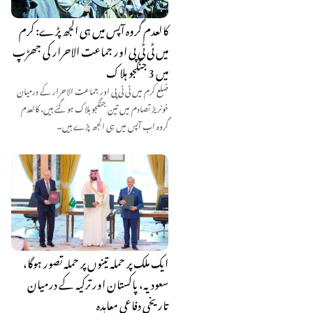
کالعدم گروہ آپس میں ہی الجھ پڑے: کرم
میں ٹی ٹی پی اور جماعت الاحرار کی جھڑپ
میں 3 جنگجو ہلاک
ضلع کرم میں ٹی ٹی پی اور جماعت الاحرار کے درمیان
خونریز تصادم میں تین جنگجو ہلاک ہو گئے ہیں، کالعدم
گروہ اب آپس میں ہی الجھ پڑے ہیں۔
ایک ملک پر حملہ تینوں پر حملہ تصور ہوگا،
سعودیہ، پاکستان اور ترکیہ کے درمیان
تاریخی دفاعی معاہدہ