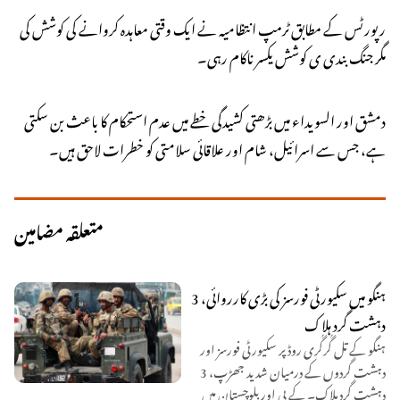
رپورٹس کے مطابق ٹرمپ انتظامیہ نے ایک وقتی معاہدہ کروانے کی کوشش کی
مگر جنگ بندی ی کوشش یکسر ناکام رہی۔
دمشق اور السویداء میں بڑھتی کشیدگی خطے میں عدم استحکام کا باعث بن سکتی
ہے، جس سے اسرائیل، شام اور علاقائی سلامتی کو خطرات لاحق ہیں۔
متعلقہ مضامین
ہنگو میں سکیورٹی فورسز کی بڑی کارروائی، 3
دہشت گرد ہلاک
ہنگو کے تل گُرگُری روڈ پر سکیورٹی فورسز اور
دہشت گردوں کے درمیان شدید جھڑپ، 3
دہشت گرد ہلاک۔ کے پی اور بلوچستان میں