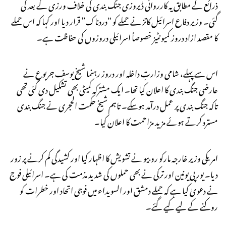
ذرائع کے مطابق یہ کارروائی ڈیروزی جنگ بندی کی خلاف ورزی کے بعد کی
گئی۔ وزیر دفاع اسرائیل کاتز نے حملے کو “دردناک” قرار دیا اور کہا کہ اس حملے
کا مقصد ازاد دروز کمیونٹیز خصوصاً اسرائیلی دروزوں کی حفاظت ہے۔
اس سے پہلے، شامی وزارتِ داخلہ اور دروز رہنما شیخ یوسف جربوع نے
عارضی جنگ بندی کا اعلان کیا تھا۔ ایک مشترکہ کمیٹی بھی تشکیل دی گئی تھی
تاکہ جنگ بندی پر عمل درآمد ہوسکے۔ تاہم شیخ حکمت الحجری نے جنگ بندی
مسترد کرتے ہوئے مزید مزاحمت کا اعلان کیا۔
امریکی وزیر خارجہ مارکو روبیو نے تشویش کا اظہار کیا اور کشیدگی کم کرنے پر زور
دیا۔ یورپی یونین اور ترکی نے بھی حملوں کی شدید مذمت کی ہے۔ اسرائیلی فوج
نے دعویٰ کیا ہے کہ حملے دمشق اور السویداء میں فوجی اتحاد اور خطرات کو
روکنے کے لیے کیے گئے۔