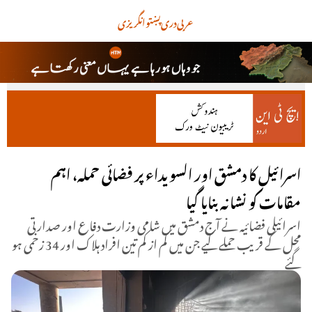
عربی
دری
پښتو
انگریزی
اسرائیل کا دمشق اور السویداء پر فضائی حملہ، اہم
مقامات کو نشانہ بنایا گیا
اسرائیلی فضائیہ نے آج دمشق میں شامی وزارت دفاع اور صدارتی
محل کے قریب حملے کیے جن میں کم از کم تین افراد ہلاک اور 34 زخمی ہو
گئے