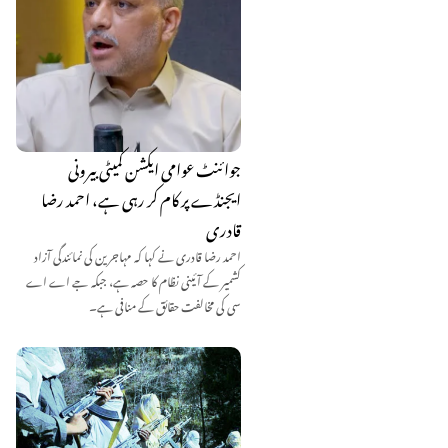
جوائنٹ عوامی ایکشن کمیٹی بیرونی
ایجنڈے پر کام کر رہی ہے، احمد رضا
قادری
احمد رضا قادری نے کہا کہ مہاجرین کی نمائندگی آزاد
کشمیر کے آئینی نظام کا حصہ ہے، جبکہ جے اے اے
سی کی مخالفت حقائق کے منافی ہے۔