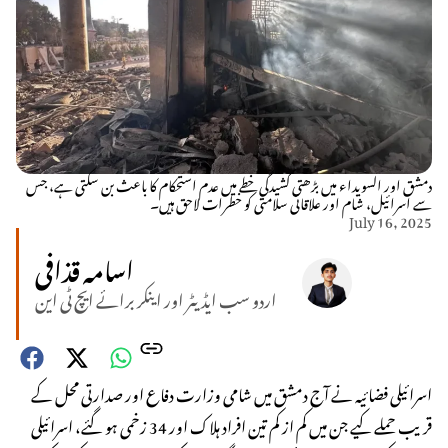
دمشق اور السویداء میں بڑھتی کشیدگی خطے میں عدم استحکام کا باعث بن سکتی ہے، جس
سے اسرائیل، شام اور علاقائی سلامتی کو خطرات لاحق ہیں۔
July 16, 2025
اسامہ قذافی
اردو سب ایڈیٹر اور اینکر برائے ایچ ٹی این
اسرائیلی فضائیہ نے آج دمشق میں شامی وزارت دفاع اور صدارتی محل کے
قریب حملے کیے جن میں کم از کم تین افراد ہلاک اور 34 زخمی ہو گئے، اسرائیلی