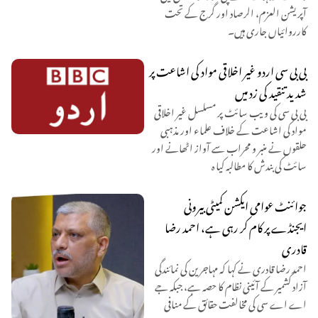
آپریشن العزم، الرصاد اور گرج کے تحت
کارروائیاں جاری ہیں۔
بی بی سی اردو غیر اخلاقی مواد کی اشاعت پر
شدید تنقید کی زد میں
بی بی سی کی ویب سائٹ پر مسلسل غیر اخلاقی
مواد کی اشاعت کے خلاف علماء اور مذہبی
حلقوں نے منبر و محراب سے آواز اٹھانے اور
سائٹ کی بندش کا مطالبہ کیا ہ
جوائنٹ عوامی ایکشن کمیٹی بیرونی
ایجنڈے پر کام کر رہی ہے، احمد رضا
قادری
احمد رضا قادری نے کہا کہ مہاجرین کی نمائندگی
آزاد کشمیر کے آئینی نظام کا حصہ ہے، جبکہ جے
اے اے سی کی مخالفت حقائق کے منافی