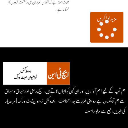
ثابت ہوتا ہے کہ افغان سرزمین ہی دہشت گردوں کا
ٹھکانہ ہے۔
مزید لوڈ کریں
ہم آپ کے لیے اہم آوازیں اور ان کہی کہانیاں لاتے ہیں۔ سچ پر مبنی اور سیاق و سباق
سے ہم آہنگ، یہ ہے روایتی طرزسے جدا صحافت۔ ہندوکش ٹریبون نیٹ ورک | سرحد پار
کی خبریں، منبع سے براہِ راست