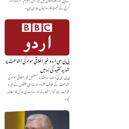
گرج کے تحت کارروائیاں جاری ہیں۔
بی بی سی اردو غیر اخلاقی مواد کی اشاعت پر
شدید تنقید کی زد میں
بی بی سی کی ویب سائٹ پر مسلسل غیر اخلاقی مواد کی
اشاعت کے خلاف علماء اور مذہبی حلقوں نے منبر و
محراب سے آواز اٹھانے اور سائٹ کی بندش کا مطالبہ
کیا ہ