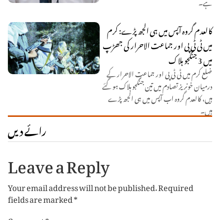
ہے۔
کالعدم گروہ آپس میں ہی الجھ پڑے: کرم
میں ٹی ٹی پی اور جماعت الاحرار کی جھڑپ
میں 3 جنگجو ہلاک
ضلع کرم میں ٹی ٹی پی اور جماعت الاحرار کے
درمیان خونریز تصادم میں تین جنگجو ہلاک ہو گئے
ہیں، کالعدم گروہ اب آپس میں ہی الجھ پڑے
ہیں۔
رائے دیں
Leave a Reply
Your email address will not be published.
Required
fields are marked
*
Comment
*