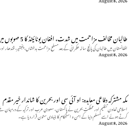
طالبان مخالف مزاحمت میں شدت، افغان یونائیٹڈ کا 5 صوبوں میں کارروائیوں کا دعویٰ
افغانستان میں طالبان کی پانچ سالہ حکمرانی کے بعد مسلح مزاحمت بدخشاں، پنجشیر، قندھار
August 8, 2026
مکہ مشترکہ دفاعی معاہدہ: او آئی سی اور بحرین کا شاندار خیر مقدم
اسلامی تعاون تنظیم اور مملکتِ بحرین نے پاکستان، سعودی عرب اور ترکیہ کے درمیان طے 
کرتے ہوئے اسے مسلم دنیا کے امن و استحکام کا بنیادی ستون قرار دیا ہے۔
August 8, 2026