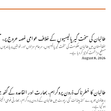
طالبان کی سخت گیر پالیسیوں کے خلاف عوامی غصہ عروج پر، 
افغانستان میں طالبان حکومت کی سخت گیر پالیسیوں، سرعام سزاؤں اور خواتین پر پابندی
مسلح مزاحمت کو تیز کر دیا ہے۔
August 8, 2026
طالبان کا خطرناک ڈرون پروگرام، بھارت اور القاعدہ کے گٹھ ج
برطانوی جریدے ‘انڈیپنڈنٹ’ کی رپورٹ میں طالبان کے ڈرون پروگرام، بھارتی فوجی انجینئرز
ہو گیا ہے۔
August 8, 2026