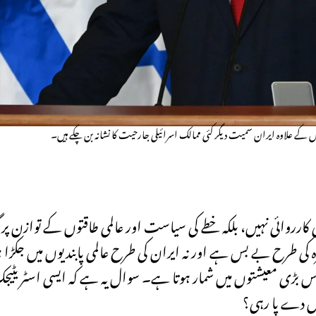
کارروائی نہیں، بلکہ خطے کی سیاست اور عالمی طاقتوں کے توازن پر 
زہ کی طرح بے بس ہے اور نہ ایران کی طرح عالمی پابندیوں میں جکڑا 
ی دس بڑی معیشتوں میں شمار ہوتا ہے۔ سوال یہ ہے کہ ایسی اسٹریٹی
ں دے پا رہی؟