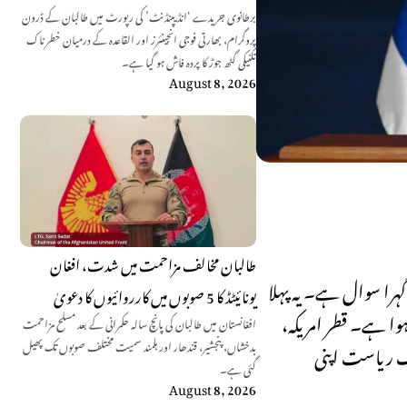
برطانوی جریدے ‘انڈیپنڈنٹ’ کی رپورٹ میں طالبان کے ڈرون
پروگرام، بھارتی فوجی انجینئرز اور القاعدہ کے درمیان خطرناک
تکنیکی گٹھ جوڑ کا پردہ فاش ہو گیا ہے۔
August 8, 2026
طالبان مخالف مزاحمت میں شدت، افغان
گہرا سوال ہے۔ یہ پہلا
یونائیٹڈ کا 5 صوبوں میں کارروائیوں کا دعویٰ
ہوا ہے۔ قطر امریکہ،
افغانستان میں طالبان کی پانچ سالہ حکمرانی کے بعد مسلح مزاحمت
جک ریاست اپنی
بدخشاں، پنجشیر، قندھار اور ہلمند سمیت مختلف صوبوں تک پھیل
گئی ہے۔
August 8, 2026