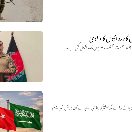
 اور ہلمند سمیت مختلف صوبوں تک پھیل گئی ہے۔
پانے والے مکہ مشترکہ دفاعی معاہدے کا پرجوش خیرمقدم