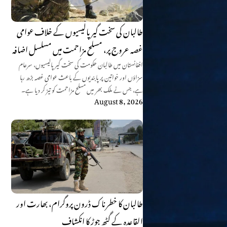
طالبان کی سخت گیر پالیسیوں کے خلاف عوامی
غصہ عروج پر، مسلح مزاحمت میں مسلسل اضافہ
افغانستان میں طالبان حکومت کی سخت گیر پالیسیوں، سرعام
سزاؤں اور خواتین پر پابندیوں کے باعث عوامی غصہ بڑھ رہا
ہے، جس نے ملک بھر میں مسلح مزاحمت کو تیز کر دیا ہے۔
August 8, 2026
طالبان کا خطرناک ڈرون پروگرام، بھارت اور
القاعدہ کے گٹھ جوڑ کا انکشاف