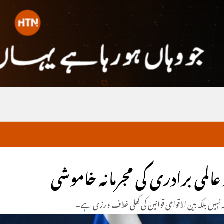
المی برادری کی مجرمانہ خاموشی
ہ نہیں بلکہ بین الاقوامی قوانین کی کھلی خلاف ورزی ہے۔