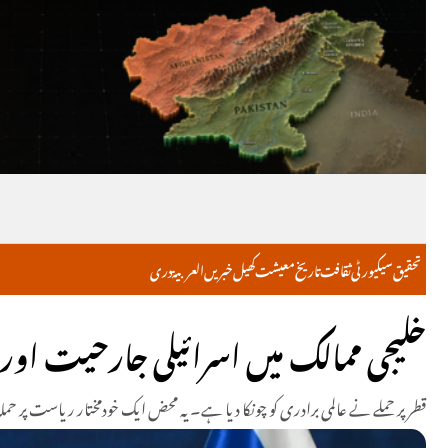
تحقیق
سیکیورٹی
ثقافت
تاریخ
معیشت
کھیل
خبریں
العربية
دری
خلیجی ممالک میں اسرائیلی جارحیت اور ع
قطر پر حملے نے عالمی برادری کو چونکا دیا ہے۔ یہ محض ایک خودمختار ریاست پر حمل