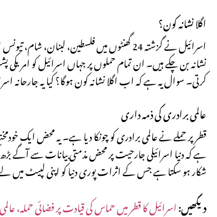
اگلا نشانہ کون؟
اسرائیل نے گزشتہ 24 گھنٹوں میں فلسطین، لبنان
نشانہ بن چکے ہیں۔ ان تمام حملوں پر جہاں اسرائیل کو امریکی 
کرتی۔ سوال یہ ہے کہ اب اگلا نشانہ کون ہوگا؟ کیا یہ جارحانہ اس
عالمی برادری کی ذمہ داری
قطر پر حملے نے عالمی برادری کو چونکا دیا ہے۔ یہ محض ایک خودم
ہے کہ دنیا اسرائیلی جارحیت پر محض مذمتی بیانات سے آگے بڑھ
شکار ہو سکتا ہے جس کے اثرات پوری دنیا کو اپنی لپیٹ میں ل
دیکھیں:
اسرائیل کا قطر میں حماس کی قیادت پر فضائی حملہ، عالم