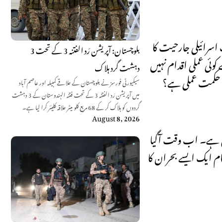
الک اسرائیلی جارحیت کا
بلوچستان: آپریشن رَد الفتنہ 3 کے تحت 3
وئی عملی اقدام نہیں
دہشت گرد ہلاک
جھی حکمت عملی ہے؟
سیکیورٹی فورسز نے بلوچستان کے علاقے کمبیلہ اور عاصم آباد
میں آپریشن رَد الفتنہ 3 کے تحت فتنہ الہندوستان کے 3 دہشت
گردوں کو ہلاک کر کے 68 مربع کلو میٹر علاقہ کلیئر کرا لیا ہے۔
August 8, 2026
ورزی ہے۔ اب وقت آگیا
ام ایک ایسے بحران کا