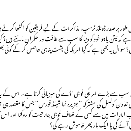
طور پر صدر ڈونلڈ ٹرمپ، مذاکرات کے لیے فریقین کو اکٹھا کرتے ہ
ے کہ نیتن یاہو خود کو دنیا کا سب سے طاقت ور حکمران مانتے ہیں؟ کیا
؟ سوال یہ بھی ہے کہ کیا امریکہ کی پشت پناہی حاصل کر کے کوئی بھی
یں سب سے بڑے امریکی فوجی اڈے کی میزبانی کرتا ہے۔ اس کے باو
تعاون کونسل کی مشترکہ ’’جزیرہ نما شیلڈ فورس‘‘ جس کا مقصد ہی
رب امارات میں سے کسی کے خلاف فوجی جارحیت کو روکنا اور اس ک
آئے گی یا ایک بار پھر خاموش رہے گی؟