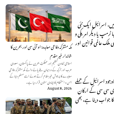
یں، اسرائیل ایک نئی
 ٹرمپ یا دیگر امریکی و
 ملک عالمی قوانین اور
مکہ مشترکہ دفاعی معاہدہ: او آئی سی اور بحرین کا
شاندار خیر مقدم
اسلامی تعاون تنظیم اور مملکتِ بحرین نے پاکستان، سعودی
عرب اور ترکیہ کے درمیان طے پانے والے مکہ مشترکہ دفاعی
معاہدے کا پرجوش خیرمقدم کرتے ہوئے اسے مسلم دنیا کے
جود اسرائیل کے حملے
امن و استحکام کا بنیادی ستون قرار دیا ہے۔
August 8, 2026
 جی سی سی کے ارکان
ا جواب دینا ہے، بھی