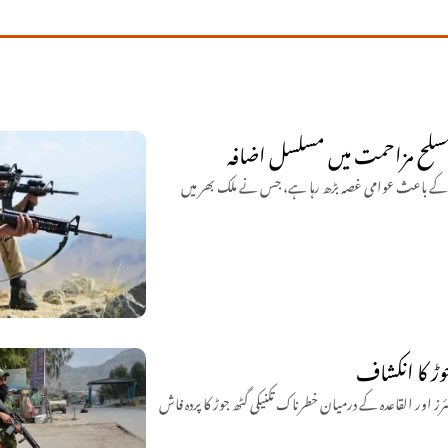
مسلح مزاحمت میں مسلسل اضافہ
وں کے باعث عوامی غصہ بڑھ رہا ہے، جس نے ملک بھر میں
وڑ کا انکشاف
 اور القاعدہ کے درمیان خطرناک تکنیکی گٹھ جوڑ کا پردہ فاش