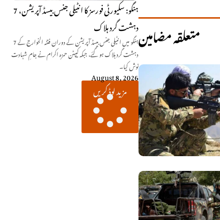
ہنگو: سکیورٹی فورسز کا انٹیلی جنس بیسڈ آپریشن، 7
دہشت گرد ہلاک
متعلقہ مضامین
ہنگو میں انٹیلی جنس بیسڈ آپریشن کے دوران فتنہ الخوارج کے 7
دہشت گرد ہلاک ہو گئے، جبکہ کیپٹن حمزہ اکرام نے جامِ شہادت
نوش کیا۔
August 8, 2026
مزید لوڈ کریں