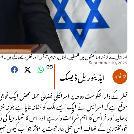
اسرائیل نے گزشتہ 24 گھنٹوں میں فلسطین، لبنان، شام، تیونس اور قطر پر حملے کیے ہیں۔ اس کے علاوہ ایران سمیت دیگر کئی ممالک اسرائیلی جارحیت کا نشانہ بن چکے ہیں۔
September 10, 2025
ایڈیٹوریل ڈیسک
قطر کے دارالحکومت دوحہ پر اسرائیلی فضائی حملہ محض ایک فوجی 
موقع ہے کہ اسرائیل نے ایک ایسے ملک کو نشانہ بنایا ہے جو نہ غ
برطانیہ اور فرانس کا اہم شراکت دار ہے اور اس کا شمار دنیا ک
خودمختاری کے خلاف اس کھلی جارحیت پر مؤثر جواب کیوں نہی