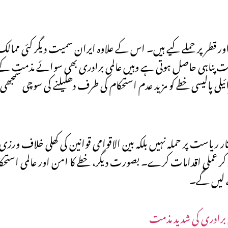
، شام، تیونس اور قطر پر حملے کیے ہیں۔ اس کے علاوہ ایران سمیت دیگر کئی مم
پشت پناہی حاصل ہوتی ہے وہیں عالمی برادری بھی سوائے مذمت کے ک
رائیلی پالیسی خطے کو مزید عدم استحکام کی طرف دھکیلنے کی سوچی سم
ختار ریاست پر حملہ نہیں بلکہ بین الاقوامی قوانین کی کھلی خلاف 
 کر عملی اقدامات کرے۔ بصورت دیگر، خطے کا امن اور عالمی استحک
ے لیں گے۔
ی برادری کی شدید مذمت