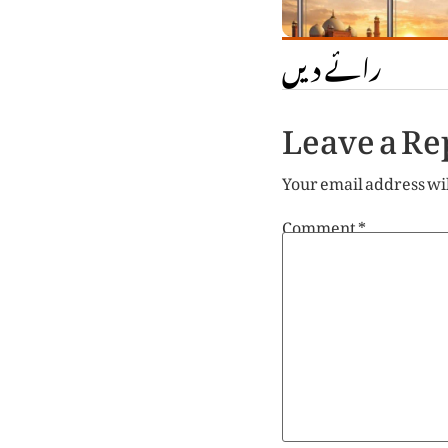
رائے دیں
Leave a Re
Your email address wil
Comment
*