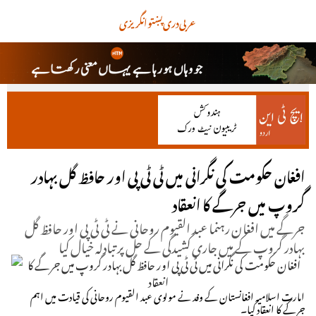
عربی
دری
پښتو
انگریزی
افغان حکومت کی نگرانی میں ٹی ٹی پی اور حافظ گل بہادر
گروپ میں جرگے کا انعقاد
جرگے میں افغان رہنما عبد القیوم روحانی نے ٹی ٹی پی اور حافظ گل
بہادر گروپ کے میں جاری کشیدگی کے حل پر تبادلہ خیال کیا
امارتِ اسلامیہ افغانستان کے وفد نے مولوی عبد القیوم روحانی کی قیادت میں اہم
جرگے کا انعقاد کیا۔