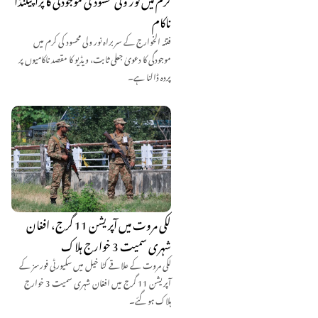
ناکام
فتنہ الخوارج کے سربراہ نور ولی محسود کی کرم میں
موجودگی کا دعویٰ جعلی ثابت، ویڈیو کا مقصد ناکامیوں پر
پردہ ڈالنا ہے۔
لکی مروت میں آپریشن 11 گرج، افغان
شہری سمیت 3 خوارج ہلاک
لکی مروت کے علاقے کٹا خیل میں سکیورٹی فورسز کے
آپریشن 11 گرج میں افغان شہری سمیت 3 خوارج
ہلاک ہو گئے۔