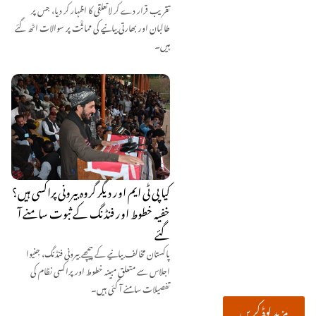
تقریب قرار دے کر لاتعلقی کا اظہار کر دیا، جس پر
طالبان اور بھارتی بیانیے کی مماثؒت پر سوالات اٹھ گئے
ہیں۔
کیا پی ٹی ایم اور دیگر گروہ بیرونی پراکسی ہیں؟
خفیہ خطوط اور فنڈنگ کے ثبوت سامنے آ
گئے
پاکستان مخالف بیانیے کے پیچھے بیرونی فنڈنگ، جنیوا
اجلاس سے متعلق مبینہ خطوط اور پراکسی نظام کی
تفصیلات سامنے آ گئی ہیں۔
مزید لوڈ کریں