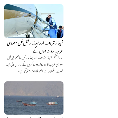
شہباز شریف اور فیلڈ مارشل کل سعودی
عرب روانہ ہوں گے
وزیراعظم شہباز شریف اور فیلڈ مارشل عاصم منیر کل
سعودی عرب کا دو روزہ دورہ کریں گے، جہاں ولی عہد
محمد بن سلمان سے اہم ملاقات متوقع ہے۔