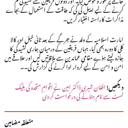
کرنے کے لیے اپیل کی گٗی کہ طاقت کے استعمال کے بجاٗے
مذاکرات کاراستہ اختیار کریں۔
امارت اسلامیہ کے وفد نے جرگے کے بعد تانی خیل اور کالا
کلی کا دورہ بھی کیا، جہاں فریقین کے درمیان جاری کشیدگی کا
جاٗزہ لیتے ہوٗے مقامی عمائدین سے ملاقاتیں کیں اور علاقے میں
امن و امن کے لیے کردار ادا کرنے کی گزارش کی۔۔
دیکھیں؛
افغان شہری ڈاکٹر امین نے اقوامِ متحدہ کی بلیک
لسٹ سے نام ہٹانے کی درخواست کر دی
متعلقہ مضامین