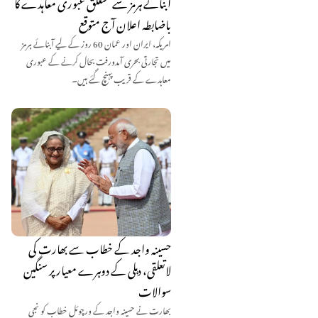
آبنائے ہرمز سے متعلق عبوری معاہدے کا
باضابطہ اعلان آج متوقع
امریکہ، ایران اور عمان 60 روز کے لیے آبنائے ہرمز
میں تجارتی بحری آمدورفت بحال کرنے کے عبوری
معاہدے کے قریب پہنچ گئے ہیں۔
حسینہ واجد کے خطاب سے بھارت کی
لاتعلقی، دہلی کے دوہرے معیار پر سنگین
سوالات
بھارت نے حسینہ واجد کے ورچوئل خطاب کو نجی