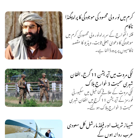
کرم میں نور ولی محسود کی موجودگی کا پراپیگنڈا
ناکام
فتنہ الخوارج کے سربراہ نور ولی محسود کی کرم میں
موجودگی کا دعویٰ جعلی ثابت، ویڈیو کا مقصد
ناکامیوں پر پردہ ڈالنا ہے۔
لکی مروت میں آپریشن 11 گرج، افغان
شہری سمیت 3 خوارج ہلاک
لکی مروت کے علاقے کٹا خیل میں سکیورٹی
فورسز کے آپریشن 11 گرج میں افغان شہری
سمیت 3 خوارج ہلاک ہو گئے۔
شہباز شریف اور فیلڈ مارشل کل سعودی
عرب روانہ ہوں گے