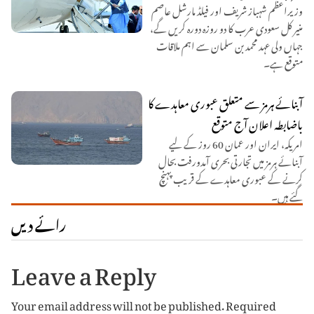
وزیراعظم شہباز شریف اور فیلڈ مارشل عاصم
منیر کل سعودی عرب کا دو روزہ دورہ کریں گے،
جہاں ولی عہد محمد بن سلمان سے اہم ملاقات
متوقع ہے۔
آبنائے ہرمز سے متعلق عبوری معاہدے کا
باضابطہ اعلان آج متوقع
امریکہ، ایران اور عمان 60 روز کے لیے
آبنائے ہرمز میں تجارتی بحری آمدورفت بحال
کرنے کے عبوری معاہدے کے قریب پہنچ
گئے ہیں۔
رائے دیں
Leave a Reply
Your email address will not be published.
Required