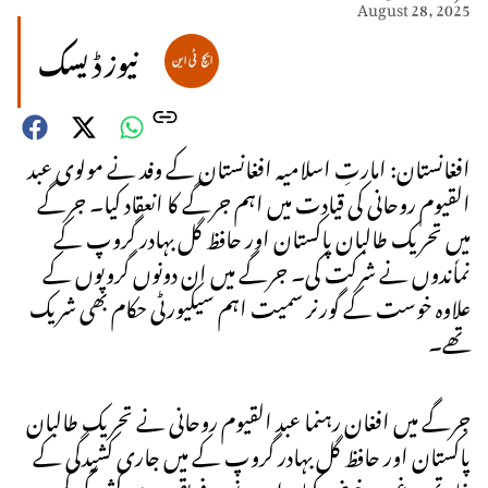
August 28, 2025
نیوز ڈیسک
افغانستان: امارتِ اسلامیہ افغانستان کے وفد نے مولوی عبد
القیوم روحانی کی قیادت میں اہم جرگے کا انعقاد کیا۔ جرگے
میں تحریک طالبان پاکستان اور حافظ گل بہادر گروپ کے
نماٗندوں نے شرکت کی۔ جرگے میں ان دونوں گروپوں کے
علاوہ خوست کے گورنر سمیت اہم سیکیورٹی حکام بھی شریک
تھے۔
جرگے میں افغان رہنما عبد القیوم روحانی نے تحریک طالبان
پاکستان اور حافظ گل بہادر گروپ کے میں جاری کشیدگی کے
خاتمے پر غور و خوض کیا۔ اور دونوں فریقین سے کشیدگی کم