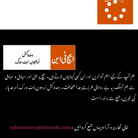
ہم آپ کے لیے اہم آوازیں اور ان کہی کہانیاں لاتے ہیں۔ سچ پر مبنی اور سیاق و سباق
سے ہم آہنگ، یہ ہے روایتی طرزسے جدا صحافت۔ ہندوکش ٹریبون نیٹ ورک | سرحد پار
کی خبریں، منبع سے براہِ راست
: اپنی تحاریر و آراء یہاں جمع کروائیں
submissions@htnurdu.com