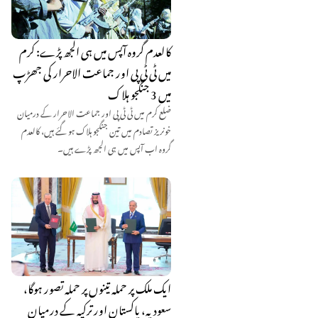
کالعدم گروہ آپس میں ہی الجھ پڑے: کرم
میں ٹی ٹی پی اور جماعت الاحرار کی جھڑپ
میں 3 جنگجو ہلاک
ضلع کرم میں ٹی ٹی پی اور جماعت الاحرار کے درمیان
خونریز تصادم میں تین جنگجو ہلاک ہو گئے ہیں، کالعدم
گروہ اب آپس میں ہی الجھ پڑے ہیں۔
ایک ملک پر حملہ تینوں پر حملہ تصور ہوگا،
سعودیہ، پاکستان اور ترکیہ کے درمیان