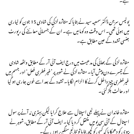
پولیس سرجن ڈاکٹر سمعیہ سید نے بتایا کہ متاثرہ لڑکی کی شادی 15 جون کو لیاری
میں ہوئی تھی۔ اس وقت وہ کوما میں ہے۔ ان کے جسمانی معائنے کی رپورٹ
جنسی تشدد کے عین مطابق ہے۔
متاثرہ لڑکی کے بھائی کی مدعیت میں درج ایف آئی آر کے مطابق واقعہ شادی
کے تیسرے دن پیش آیا۔ متاثرہ لڑکی نے شوہر پر ’غیر فطری فعل‘ اور جسم میں
غیر فطری چیز داخل کرنے کا الزام لگایا۔ تشدد کے بعد اسے خون جاری ہو گیا
اور حالت بگڑ گئی۔
متاثرہ خاندان نے پہلے نجی اسپتال سے علاج کرایا لیکن بہتری نہ آنے پر سول
اسپتال کے آئی سی یو میں منتقل کر دیا گیا۔ ایف آئی آر کے مطابق، شوہر نے
بیوی کو دھمکایا کہ کسی کو کچھ بتایا تو نتائج سنگین ہوں گے۔