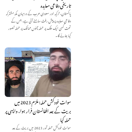
تاریخی دفاعی معاہدہ
پاکستان، ترکیہ اور سعودی عرب کے درمیان مکہ مشترکہ
دفاعی معاہدہ پر پیش رفت سامنے آئی ہے، جس کے
تحت کسی ایک ملک پر حملہ تینوں ممالک پر حملہ تصور
کیا جائے گا۔
سوات خودکش حملہ: ملزم 2023 میں
بریت کے بعد افغانستان فرار ہوا، واپسی پر
حملہ کیا
سوات خودکش حملہ آور 2023 میں بریت کے بعد