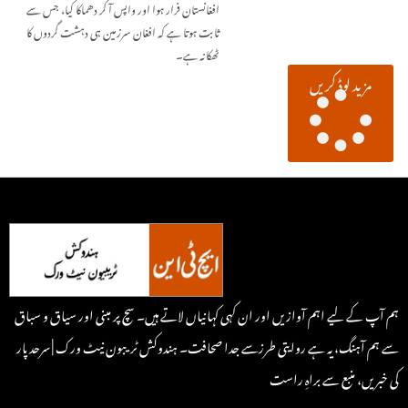
افغانستان فرار ہوا اور واپس آ کر دھماکا کیا، جس سے
ثابت ہوتا ہے کہ افغان سرزمین ہی دہشت گردوں کا
ٹھکانہ ہے۔
مزید لوڈ کریں
ہم آپ کے لیے اہم آوازیں اور ان کہی کہانیاں لاتے ہیں۔ سچ پر مبنی اور سیاق و سباق
سے ہم آہنگ، یہ ہے روایتی طرزسے جدا صحافت۔ ہندوکش ٹریبون نیٹ ورک | سرحد پار
کی خبریں، منبع سے براہِ راست