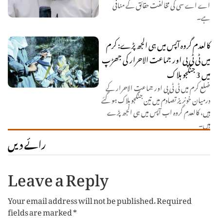
اے اے سی کی مخالفت حقائق کے منافی
ہے۔
کالعدم گروہ آپس میں ہی الجھ پڑے: کرم
میں ٹی ٹی پی اور جماعت الاحرار کی جھڑپ
میں 3 جنگجو ہلاک
ضلع کرم میں ٹی ٹی پی اور جماعت الاحرار کے
درمیان خونریز تصادم میں تین جنگجو ہلاک ہو گئے
ہیں، کالعدم گروہ اب آپس میں ہی الجھ پڑے
ہیں۔
رائے دیں
Leave a Reply
Your email address will not be published.
Required
fields are marked
*