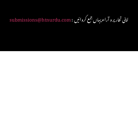
: اپنی تحاریر و آراء یہاں جمع کروائیں
submissions@htnurdu.com