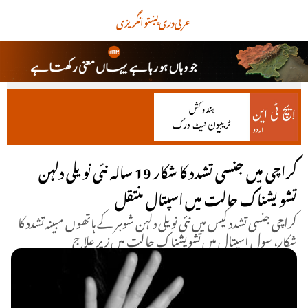
عربی
دری
پښتو
انگریزی
کراچی میں جنسی تشدد کا شکار 19 سالہ نئی نویلی دلہن
تشویشناک حالت میں اسپتال منتقل
کراچی جنسی تشدد کیس میں نئی نویلی دلہن شوہر کے ہاتھوں مبینہ تشدد کا
شکار، سول اسپتال میں تشویشناک حالت میں زیر علاج