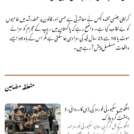
کراچی جنسی تشدد کیس نے معاشرتی بے حسی اور قانون پر عملدرآمد میں خامیوں
کو بے نقاب کیا ہے۔ واضح رہے کہ پاکستان میں ریپ کے مجرم کو سزائے
موت یا 10 سے 25 سال قید کی سزا دی جا سکتی ہے مگر اس کے باوجود ایسے
واقعات مسلسل پیش آ رہے ہیں۔
متعلقہ مضامین
ہنگو میں سکیورٹی فورسز کی بڑی کارروائی، 3
دہشت گرد ہلاک
ہنگو کے تل گُرگُری روڈ پر سکیورٹی فورسز اور
دہشت گردوں کے درمیان شدید جھڑپ، 3