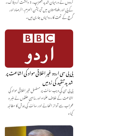
گردوں کے درمیان شدید جھڑپ، 3 دہشت گرد ہلاک۔
کے پی اور بلوچستان میں آپریشن العزم، الرصاد اور
گرج کے تحت کارروائیاں جاری ہیں۔
بی بی سی اردو غیر اخلاقی مواد کی اشاعت پر
شدید تنقید کی زد میں
بی بی سی کی ویب سائٹ پر مسلسل غیر اخلاقی مواد کی
اشاعت کے خلاف علماء اور مذہبی حلقوں نے منبر و
محراب سے آواز اٹھانے اور سائٹ کی بندش کا مطالبہ
کیا ہ