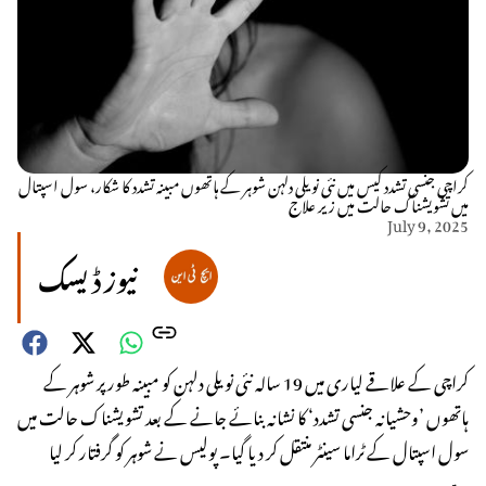
کراچی جنسی تشدد کیس میں نئی نویلی دلہن شوہر کے ہاتھوں مبینہ تشدد کا شکار، سول اسپتال
میں تشویشناک حالت میں زیر علاج
July 9, 2025
نیوز ڈیسک
کراچی کے علاقے لیاری میں 19 سالہ نئی نویلی دلہن کو مبینہ طور پر شوہر کے
ہاتھوں ’وحشیانہ جنسی تشدد‘ کا نشانہ بنائے جانے کے بعد تشویشناک حالت میں
سول اسپتال کے ٹراما سینٹر منتقل کر دیا گیا۔ پولیس نے شوہر کو گرفتار کر لیا
ہے۔