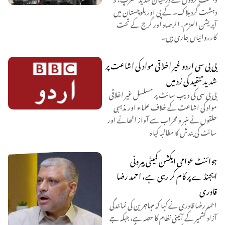
دہشت گرد ہلاک۔ کے پی اور بلوچستان میں
آپریشن العزم، الرصاد اور گرج کے تحت
کارروائیاں جاری ہیں۔
بی بی سی اردو غیر اخلاقی مواد کی اشاعت پر
شدید تنقید کی زد میں
بی بی سی کی ویب سائٹ پر مسلسل غیر اخلاقی
مواد کی اشاعت کے خلاف علماء اور مذہبی
حلقوں نے منبر و محراب سے آواز اٹھانے اور
سائٹ کی بندش کا مطالبہ کیا ہ
جوائنٹ عوامی ایکشن کمیٹی بیرونی
ایجنڈے پر کام کر رہی ہے، احمد رضا
قادری
احمد رضا قادری نے کہا کہ مہاجرین کی نمائندگی
آزاد کشمیر کے آئینی نظام کا حصہ ہے، جبکہ جے