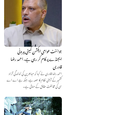
جوائنٹ عوامی ایکشن کمیٹی بیرونی
ایجنڈے پر کام کر رہی ہے، احمد رضا
قادری
احمد رضا قادری نے کہا کہ مہاجرین کی نمائندگی آزاد
کشمیر کے آئینی نظام کا حصہ ہے، جبکہ جے اے اے
سی کی مخالفت حقائق کے منافی ہے۔