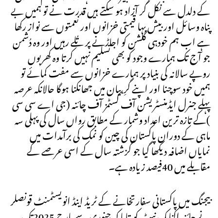
کے دلدل سے نکل کر آزاد ہو سکتے ہیں قدرت نے تو ہمیں بے
پناہ وسائل اور بیش بہا قیمتی خزانوں اور نعمتوں سے نواز رکھا
ہے اب ہم خودہی گلشن کو اجاڑنے پر تُلے رہیں اور وہ دُشمن
جو آج تک ہمارے وجود کو بھی تسلیم نہیں کرتا وہ کھربوں
روپے سالانہ کی بنیاد پر ہمارے خزانوں سے مفت کمائے تو
ہمیں خود سوچنا اور اپنے گرِبیان میں جھانکنا ہوگا حالانکہ عرصہ
پہلے جنرل ایڈمنسٹریشن آف کسٹمز آف چائنہ (جی اے سی سی
)کے تازہ ترین اعداد وشمار کے مطابق رواں سال کی پہلی سہ
ماہی کے دوران پاکستان کی چین کو نمک کی برآمدات میں
نمایاں اضافہ دیکھا گیا جو گزشتہ سال کے اسی عرصے کے
مقابلے میں 40فیصد زیادہ ہے۔
بیجنگ میں پاکستانی سفارتخانے کے ٹریڈ اینڈ انویسٹمنٹ قونصلر
نے چائنہ اکنامک نیٹ کو بتایا کہ جنوری سے مارچ 2025تک