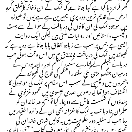
گھر قرار دیا گیا ہے کہا جاتا ہے کہ نمک کے ان ذخائر کاتعلق کرہِ
ارض کے قدیم ترین دور پری کیمبیرین سے ہے یوں تو کھیوڑہ
میں موجود نمک کی ان کانوں کی دریافت کے حوالے سے بہت
دلچسپ داستانیں اور روایات ملتی ہیں لیکن ایک روایت
ایسی ہے جس پر سب سے زیادہ اتفاق پایا جاتا ہے وہ یہ ہے کہ
کھیوڑہ میں نمک کی دریافت 222ق م میں اس وقت ہوئی جب
دریائے جہلم کے کنارے سکندر اعظم اور راجہ پورس کے
درمیان جنگ لڑی گئی سکندر اعظم کی فوج کی کھیوڑہ کے
پتھروں میں دلچسپی کے سبب اس مقام پر نمک کی موجودگی کا
انکشاف ہواتھا گیارھویں صدی عیسوی میں محمود غزنوی نے
ہندؤوں کو شکست فاش سے دوچار کیا تو جنجوعہ خاندان کو
حکمران بنا دیا تب یہ نمک کا خزانہ بھی ان کے دائرہ اختیار میں
رہا جب کہ مغلیہ دور حکومت میں یہ کانیں شاہی خاندان کی
تحویل میں رہیں تاریخ پر لکھی گئی معروف کتاب” آئین اکبری