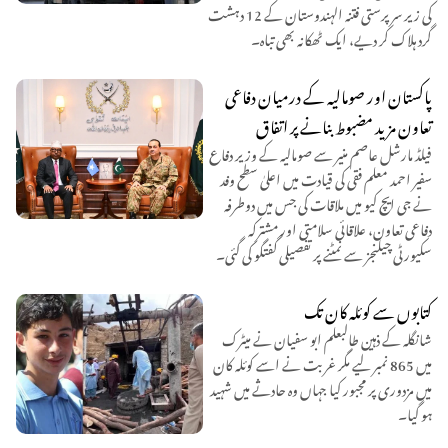
کی زیر سرپرستی فتنہ الہندوستان کے 12 دہشت
گرد ہلاک کر دیے، ایک ٹھکانہ بھی تباہ۔
پاکستان اور صومالیہ کے درمیان دفاعی
تعاون مزید مضبوط بنانے پر اتفاق
فیلڈ مارشل عاصم منیر سے صومالیہ کے وزیر دفاع
سفیر احمد معلم فقی کی قیادت میں اعلیٰ سطح وفد
نے جی ایچ کیو میں ملاقات کی جس میں دوطرفہ
دفاعی تعاون، علاقائی سلامتی اور مشترکہ
سکیورٹی چیلنجز سے نمٹنے پر تفصیلی گفتگو کی گئی۔
کتابوں سے کوئلہ کان تک
شانگلہ کے ذہین طالبعلم ابو سفیان نے میٹرک
میں 865 نمبر لیے مگر غربت نے اسے کوئلہ کان
میں مزدوری پر مجبور کیا جہاں وہ حادثے میں شہید
ہو گیا۔