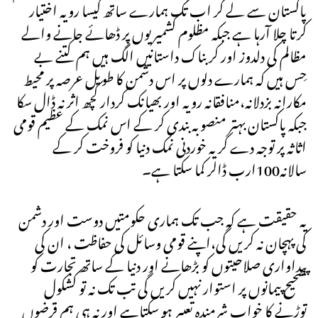
پاکستان سے لے کر اب تک ہمارے ساتھ کیسا رویہ اختیار
کرتا چلا آرہا ہے جبکہ مظلوم کشمیریوں پر ڈھائے جانے والے
مظالم کی دلدوز اور کر بناک داستانیں الگ ہیں ہم کتنے بے
حِس ہیں کہ ہمارے دلوں پر اس دشمن کا طویل عرصہ پر محیط
مکارانہ بزدلانہ،منافقانہ رویہ اور بھیانک کردار کچھ اثر نہ ڈال سکا
جبکہ پاکستان بہتر منصوبہ بندی کر کے اس نمک کے عظیم قومی
اثاثہ پر توجہ دے کر یہ خوردنی نمک دنیا کو فروخت کر کے
سالانہ100ارب ڈالر کما سکتا ہے۔
یہ حقیقت ہے کہ جب تک ہماری حکومتیں دوست اور دشمن
کی پہچان نہ کریں گی،اپنے قومی وسائل کی حفاظت ، ان کی
پیداواری صلاحیتوں کو بڑھانے اور دنیا کے ساتھ تجارت کو
صحیح پیمانوں پر استوار نہیں کریں گی تب تک نہ تو کشکول
توڑنے کا خواب شرمندہ تعبیر ہو سکتاہے اور نہ ہی ہم قرضوں