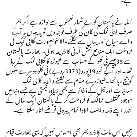
اللہ نے پاکستان کو بے شمار نعمتوں سے نوازہ ہے اگر ہم
صرف اپنی نمک کی کان کی طرف توجہ دیں تو یہ یہاں پہ آنے
والے سیاح اور یہاں سے نکلنے والا خوبصورت گلابی نمک کی
فروخت ایک منافع بخش آمدنی کا ذریعہ ہوگی۔ بھارت پاکستان
سے 35پیسے فی کلو کے حساب سے کھیوڑہ کا گلابی نمک لے رہا
تھا۔اور آگے خود 19یورو(3373روپے) فی کلو دوسرے ملکوں
کو بیچ رہا تھا۔کھیوڑہ کے مقام سے نکلنے والا یہ گلابی نمک
معدنیات اور تیل کے ذخائر سے بھی زیادہ قیمتی ہے جسے دنیا میں
موجود مختلف ممالک کو فروخت کر کے پاکستان ایک سال کے
اندر اپنے ذمہ واجب الادا تمام بیرونی قرضے اتار سکتا ہے۔
ہمیں اس بات کا ذرہ بھر بھی احساس نہیں کہ یہی بھارت قیام