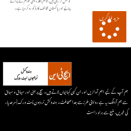
کوشش کر رہی ہیں، تاہم بنگلہ دیشی عوام نے پرانے
بیانیے اور پاکستان مخالف کارڈ کو رد کر دیا ہے۔
مزید لوڈ کریں
ہم آپ کے لیے اہم آوازیں اور ان کہی کہانیاں لاتے ہیں۔ سچ پر مبنی اور سیاق و سباق
سے ہم آہنگ، یہ ہے روایتی طرزسے جدا صحافت۔ ہندوکش ٹریبون نیٹ ورک | سرحد پار
کی خبریں، منبع سے براہِ راست