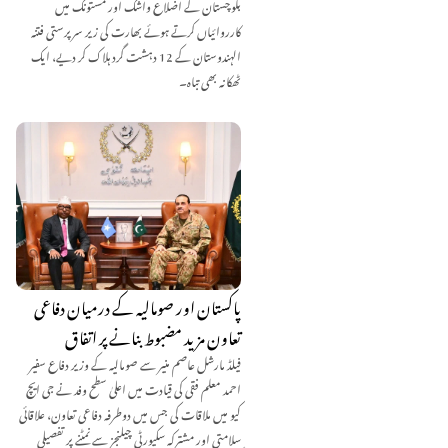
بلوچستان کے اضلاع واشک اور مستونگ میں
کارروائیاں کرتے ہوئے بھارت کی زیر سرپرستی فتنہ
الہندوستان کے 12 دہشت گرد ہلاک کر دیے، ایک
ٹھکانہ بھی تباہ۔
پاکستان اور صومالیہ کے درمیان دفاعی
تعاون مزید مضبوط بنانے پر اتفاق
فیلڈ مارشل عاصم منیر سے صومالیہ کے وزیر دفاع سفیر
احمد معلم فقی کی قیادت میں اعلیٰ سطح وفد نے جی ایچ
کیو میں ملاقات کی جس میں دوطرفہ دفاعی تعاون، علاقائی
سلامتی اور مشترکہ سکیورٹی چیلنجز سے نمٹنے پر تفصیلی