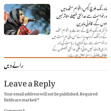
ماہ رنگ بلوچ کیس: اقوام متحدہ میں
درخواست سے عدالتی فیصلے متاثر نہیں
ہوں گے، قانونی ماہرین
ڈاکٹر ماہ رنگ بلوچ کے معاملے پر اقوامِ متحدہ
کے ورکنگ گروپ برائے من مانی حراست میں
درخواست سے بے گناہی یا ریاست کی ذمہ
داری ثابت نہیں ہوتی؛ ملکی عدالتی فیصلوں کے
خلاف قانونی راستہ اپیل ہی ہے۔
رائے دیں
Leave a Reply
Your email address will not be published.
Required
fields are marked
*
Comment
*