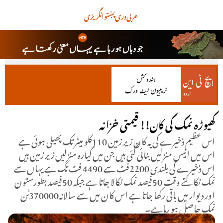
عربی
دری
پښتو
انگریزی
کھیوڑہ نمک کی کان!! قیمتی خزانہ
اس عظیم ذخیرے کی یہ کان زیر زمین 110کلو میٹر تک پھیلی ہوئی ہے
اس میں انیس منزلیں بنائی گئی ہیں جن میں گیارہ منزلیں زیر زمین ہیں
اس ذخیرے کی بلندی 2200فٹ سے 4490 فٹ تک ہے یہاں سے
نمک نکالتے وقت 50فیصد نمک نکالا جاتا ہے جبکہ 50فیصد بطورستون
اور دیوار میں باقی رکھا جاتا ہے اس کان میں سے سالانہ370000ٹن
نمک حاصل ہو رہاہے۔