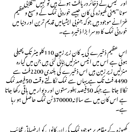
اور گیس کے ذخائر دریافت ہوتے ہیں تو کہیں”گلابی
سونا”یعنی کھیوڑہ کی کان جیسے خوردنی نمک کے وسیع وعظیم
خزانے موجود ہیں جوکہ جنوبی ایشیامیں قدیم ترین اور دنیا میں
خوردنی نمک کا دوسرا بڑا ذخیرہ ہے۔
اس عظیم ذخیرے کی یہ کان زیر زمین 110کلو میٹر تک پھیلی
ہوئی ہے اس میں انیس منزلیں بنائی گئی ہیں جن میں گیارہ
منزلیں زیر زمین ہیں اس ذخیرے کی بلندی 2200فٹ سے
4490 فٹ تک ہے یہاں سے نمک نکالتے وقت 50فیصد نمک
نکالا جاتا ہے جبکہ 50فیصد بطورستون اور دیوار میں باقی رکھا جاتا
ہے اس کان میں سے سالانہ370000ٹن نمک حاصل ہو رہا
ہے۔
کھیوڑہ کے مقام پر موجود نمک کی ان کانوں کو ارضیاتی عجائب