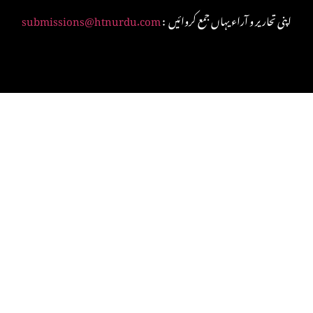
: اپنی تحاریر و آراء یہاں جمع کروائیں
submissions@htnurdu.com