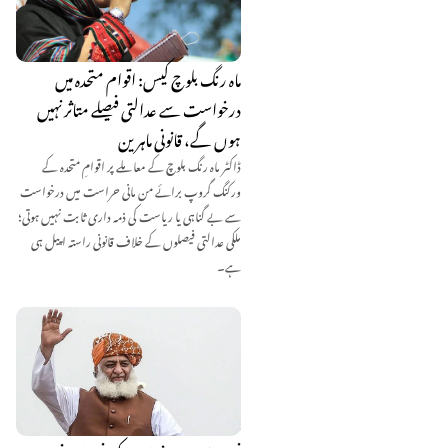
ماہ رنگ بلوچ کیس: اقوام متحدہ میں
درخواست سے عدالتی فیصلے متاثر نہیں
ہوں گے، قانونی ماہرین
ڈاکٹر ماہ رنگ بلوچ کے معاملے پر اقوامِ متحدہ کے
ورکنگ گروپ برائے من مانی حراست میں درخواست
سے بے گناہی یا ریاست کی ذمہ داری ثابت نہیں ہوتی؛
ملکی عدالتی فیصلوں کے خلاف قانونی راستہ اپیل ہی
ہے۔