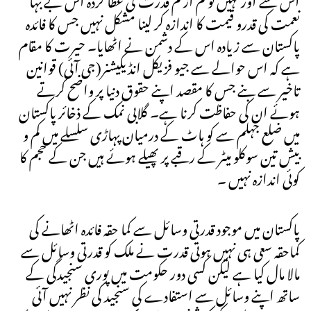
نعمت کی قدرو قیمت کا اندازہ کر لینا مشکل نہیں جس کا فائدہ
پاکستان سے زیادہ اس کے دشمن نے اٹھایا۔ حیرت کا مقام
ہے کہ اس حوالے سے جیو فزیکل انڈیکیشنر(جی آئی) قوانین
تاخیر سے بنے جس کا مقصد اپنے حقوق دنیا پر واضح کرتے
ہوئے ان کی حفاظت کرنا ہے۔ گلابی نمک کے ذخائر پاکستان
میں ضلع جہلم سے کو ہاٹ کے درمیان پہاڑی سلسلے میں کم و
بیش تین سوکلو میٹر کے رقبے پر پھیلے ہوئے ہیں جن کے حجم کا
کوئی اندازہ نہیں ۔
پاکستان میں موجود قدرتی وسائل سے کما حقہ فائدہ اٹھانے کی
کماحقہ سعی ہی نہیں ہوتی قدرت نے ملک کو قدرتی وسائل سے
مالا مال کیا ہے لیکن کسی دور حکومت میں پوری سنجیدگی کے
ساتھ اپنے وسائل سے استفادے کی سنجید کی نظر نہیں آئی