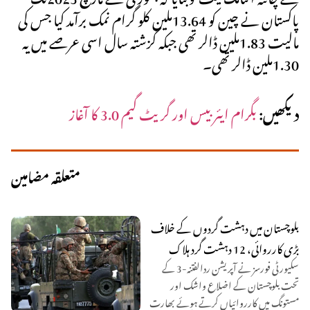
پاکستان نے چین کو 13.64ملین کلو گرام نمک برآمد کیا جس کی
مالیت 1.83ملین ڈالر تھی جبکہ گزشتہ سال اسی عرصے میں یہ
1.30ملین ڈالر تھی۔
دیکھیں:
بگرام ایئر بیس اور گریٹ گیم 3.0 کا آغاز
متعلقہ مضامین
بلوچستان میں دہشت گردوں کے خلاف
بڑی کارروائی، 12 دہشت گرد ہلاک
سکیورٹی فورسز نے آپریشن ردالفتنہ-3 کے
تحت بلوچستان کے اضلاع واشک اور
مستونگ میں کارروائیاں کرتے ہوئے بھارت