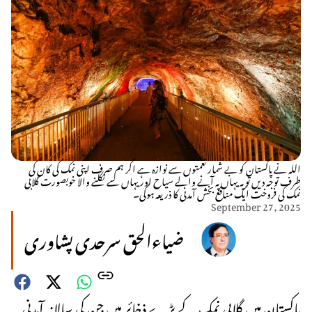
اللہ نے پاکستان کو بے شمار نعمتوں سے نوازہ ہے اگر ہم صرف اپنی نمک کی کان کی
طرف توجہ دیں تو یہ یہاں پہ آنے والے سیاح اور یہاں سے نکلنے والا خوبصورت گلابی
نمک کی فروخت ایک منافع بخش آمدنی کا ذریعہ ہوگی۔
September 27, 2025
ضیاءالحق سرحدی پشاوری
پاکستان میں گلابی نمک کے بڑے ذخائر ہیں جن کی سالانہ آمدنی