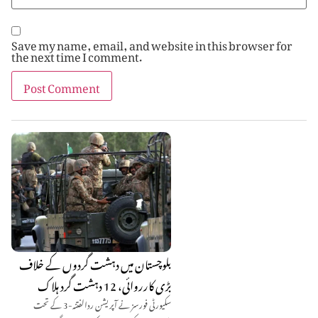
Save my name, email, and website in this browser for
the next time I comment.
بلوچستان میں دہشت گردوں کے خلاف
بڑی کارروائی، 12 دہشت گرد ہلاک
سکیورٹی فورسز نے آپریشن ردالفتنہ-3 کے تحت