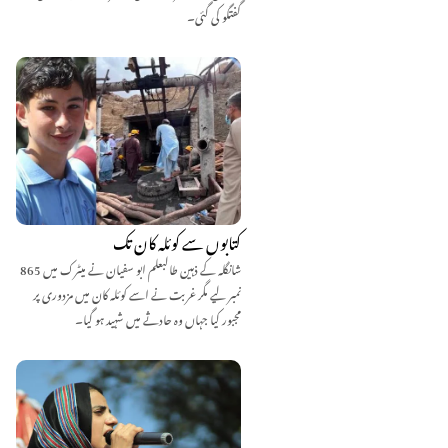
گفتگو کی گئی۔
کتابوں سے کوئلہ کان تک
شانگلہ کے ذہین طالبعلم ابو سفیان نے میٹرک میں 865
نمبر لیے مگر غربت نے اسے کوئلہ کان میں مزدوری پر
مجبور کیا جہاں وہ حادثے میں شہید ہو گیا۔