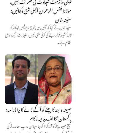
فوجی ملازمت شہادت کی ضمانت نہیں،
مولانا فضل الرحمان آئینی شق دکھائیں:
سفینہ خان
سفینہ خان نے کہا کہ آئین میں فوج یا پولیس اہلکار کو
لازماً شہید قرار دینے کی کوئی شق نہیں، شہادت ایک دینی
مقام ہے۔
حسینہ واجد کا بیٹے کو آگے لانے کا نیا ڈرامہ:
پاکستان مخالف بیانیہ ناکام
شیخ حسینہ بیٹے کو آگے لا کر نیا سیاسی روپ دھارنے کی