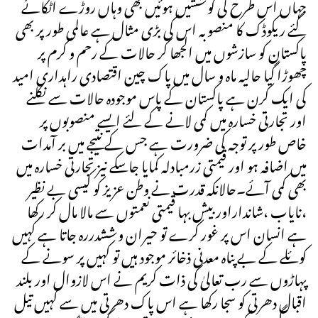
جہاں اس طرح کی کوششیں ہوئیں بھی وہاں روڑے اٹکائے
گئے ریکوڈک کا منصوبہ اس کی بڑی مثال ہے عالمی طور پر بھی
پاکستان کو سازشوں میں الجھا کر حالات کے رحم و کرم پر
چھوڑا گیا حالیہ ماہ و سال میں پاک چین اقتصادی راہداری امید
کی ایک کرن ہے پاکستان کے پاس موجودہ حالات سے نکلنے
اور تجارتی خسارہ میں کمی لانے کے لئے ایسے منصوبوں پر
خاص طور پر توجہ کی ضرورت ہے جس کے نتیجے میں بر آمدات
میں اضافہ ہو اور قیمتی زرمبادلہ کمایا جاسکے نیز تجارتی خسارہ میں
بھی کمی آئے۔حالانکہ قدرت نے وطن عزیز کو کیسی بے نظیر
،نایاب ،شانداراور بیش بہا قیمتی نعمتوں سے مالا مال کر رکھا
ہے انسان اس پر غور کرے تو حیران وششدررہ جاتا ہے کہیں
کوئلے کے بے پناہ معدنی ذخائر موجود ہیں تو کہیں پر سونے کے
پہاڑوں سے رب تعالیٰ کی ذات کریم نے اس لازوال اور بلند
اقبال دھرتی کو سجا رکھا ہے اس پاک دھرتی میں سے کہیں تیل