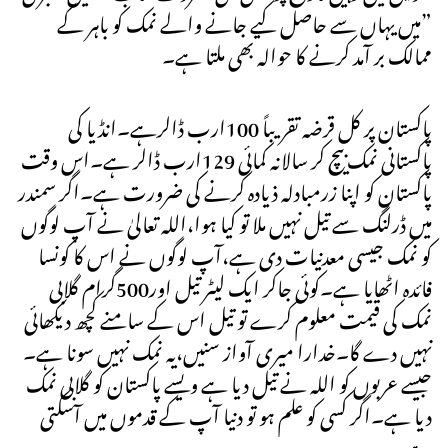
”میں یہاں سے حاصل کیے جانے والے نمک کو باہر کے
ممالک بر آمد کرنے کا حوالہ بھی ملتا ہے۔
پاکستان پر کل قرضہ تقریباً 100ارب ڈالرہے۔انڈیا کی
پاکستانی نمک بیچ کر سالانہ کمائی 129ارب ڈالر ہے۔اس وقت
پاکستان کو اپنا زرمبادلہ ذیادہ کرنے کی ضرورت ہے۔اگر سمندر
میں ڈرلنگ سے تیل نہیں ملا تو کیا ہوا،اللہ تعالیٰ نے آپ لوگوں
کو نمک جیسی معدنیات دی ہے،آپ لوگوں نے اس کا کونسا
فائدہ اٹھایا ہے۔کوئی جاکر ایک لیٹر تیل اور500گرام گلابی
نمک کی قیمت معلوم کرے تو تیل اس کے سامنے کچھ دیکھائی
نہیں دے گا۔خدارا میری آواز سنیں،یہ نمک نہیں سونا ہے۔
جیسے عربوں کو اللہ نے تیل دیا ہے ویسے پاکستان کو گلابی نمک
دیا ہے۔اگر کسی کو علم ہو تو دنیا آپ کے قدموں میں آسکتی
ہے۔