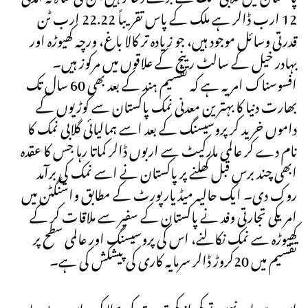
12 ارب ڈالر ہے ملک کے پاس تقریباً 22.22 ارب ٹن
قدرتی وسائل موجود ہیں، جو زیادہ تر کالا باغ، ورچہ کھیوڑہ اور
بہادر خیل کے سالٹ رینج کے علاقوں میں مرکوز ہیں۔
افسوسناک امر یہ ہے کہ تقسیم ہند کے بعد بھی 60 سال تک
بھارت دنیا کا بہترین معدنی نمک پاکستان سے کوڑیوں کے
داموں خرید کر پروسیسنگ کے بعد اسے ہمالیائی گلابی نمک کا
نام دے کر عالمی مارکیٹ سے اربوں ڈالر کماتا رہا جس کا عقدہ
ابھی چند برس قبل کھلنے پر پاکستان نے اسے نمک کی برآمد
روک دی۔ ایک حالیہ میڈیارپورٹ کے مطابق واشنگٹن میں
امریکی تجارتی وفد نے پاکستان کے سفیر سے ملاقات کر کے
کھیوڑہ سے نمک نکالنے، اس کی پروسیسنگ اور عالمی سطح پر
تقسیم میں 20کروڑ ڈالر سرمایہ کاری کی پیشکش کی ہے۔
اس سے اور نہیں تو کم از کم قدرت کی عطا کردہ اس بے بہا