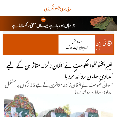
عربی
دری
پښتو
انگریزی
خیبر پختونخوا حکومت نے افغان زلزلہ متاثرین کے لیے
امدادی سامان روانہ کردیا
صوبائی حکومت نے افغان زلزلہ متاثرین کے لیے 35 ٹرکوں پر مشتمل
امدادی سامان روانہ کردیا