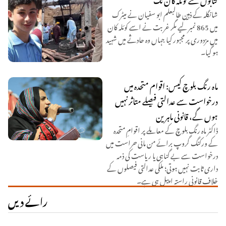
شانگلہ کے ذہین طالبعلم ابو سفیان نے میٹرک
میں 865 نمبر لیے مگر غربت نے اسے کوئلہ کان
میں مزدوری پر مجبور کیا جہاں وہ حادثے میں شہید
ہو گیا۔
ماہ رنگ بلوچ کیس: اقوام متحدہ میں
درخواست سے عدالتی فیصلے متاثر نہیں
ہوں گے، قانونی ماہرین
ڈاکٹر ماہ رنگ بلوچ کے معاملے پر اقوامِ متحدہ
کے ورکنگ گروپ برائے من مانی حراست میں
درخواست سے بے گناہی یا ریاست کی ذمہ
داری ثابت نہیں ہوتی؛ ملکی عدالتی فیصلوں کے
خلاف قانونی راستہ اپیل ہی ہے۔
رائے دیں