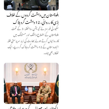
بلوچستان میں دہشت گردوں کے خلاف
بڑی کارروائی، 12 دہشت گرد ہلاک
سکیورٹی فورسز نے آپریشن ردالفتنہ-3 کے تحت
بلوچستان کے اضلاع واشک اور مستونگ میں
کارروائیاں کرتے ہوئے بھارت کی زیر سرپرستی فتنہ
الہندوستان کے 12 دہشت گرد ہلاک کر دیے، ایک
ٹھکانہ بھی تباہ۔
پاکستان اور صومالیہ کے درمیان دفاعی