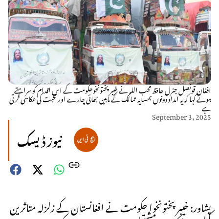
افغان قونصل جنرل حافظ محب اللہ نے خیبر پختونخوحکومت کے اس اقدام کو سراہتے
ہوئے کہا کہ یہ امداد دونوں ہمسایہ ممالک کے مابین بھائی چارے اور محبت کی عکاسی کرتی
ہے
September 3, 2025
نیوز ڈیسک
پشاور: خیبر پختونخوا حکومت نے افغانستان کے زلزلہ متاثرین