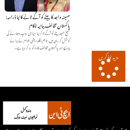
حسینہ واجد کا بیٹے کو آگے لانے کا نیا ڈرامہ:
پاکستان مخالف بیانیہ ناکام
شیخ حسینہ بیٹے کو آگے لا کر نیا سیاسی روپ دھارنے کی
کوشش کر رہی ہیں، تاہم بنگلہ دیشی عوام نے پرانے
بیانیے اور پاکستان مخالف کارڈ کو رد کر دیا ہے۔
مزید لوڈ کریں
ہم آپ کے لیے اہم آوازیں اور ان کہی کہانیاں لاتے ہیں۔ سچ پر مبنی اور سیاق و سباق