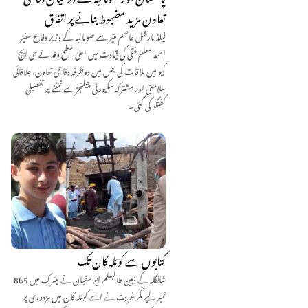
تعاون مزید مضبوط بنانے پر اتفاق
فیلڈ مارشل عاصم منیر سے صومالیہ کے وزیر دفاع سفیر
احمد معلم فقی کی قیادت میں اعلیٰ سطح وفد نے جی ایچ
کیو میں ملاقات کی جس میں دوطرفہ دفاعی تعاون، علاقائی
سلامتی اور مشترکہ سکیورٹی چیلنجز سے نمٹنے پر تفصیلی
گفتگو کی گئی۔
کتابوں سے کوئلہ کان تک
شانگلہ کے ذہین طالبعلم ابو سفیان نے میٹرک میں 865
نمبر لیے مگر غربت نے اسے کوئلہ کان میں مزدوری پر