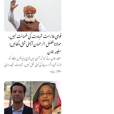
فوجی ملازمت شہادت کی ضمانت نہیں،
مولانا فضل الرحمان آئینی شق دکھائیں:
سفینہ خان
سفینہ خان نے کہا کہ آئین میں فوج یا پولیس اہلکار کو
لازماً شہید قرار دینے کی کوئی شق نہیں، شہادت ایک دینی
مقام ہے۔