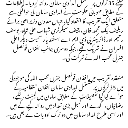
کیلئے 35 ٹرکوں پر مشتمل امدادی سامان روانہ کردیا۔ اطلاعات
کے مطابق صوبائی حکومت نے امدادی سامان کی حوالگی سے
متعلق ایک تقریب کا انقعاد کیا، جہاں معاون وزیراعلیٰ برائے
ریلیف نیک محمد خان، چیف سیکرٹری شہاب علی شاہ، یوسف
رحیم اور ڈائریکٹر پی ڈی ایم اے اسفند یار سمیت دیگر اعلی
افسران نے شریک تھے، جبکہ دوسری جانب افغان قونصل
جنرل محب اللہ نےشرکت کی۔
منعقدہ تقریب میں افغان قونصل جنرل محب اللہ کی موجودگی
میں 35 ٹرکوں پر مشتمل امدادی سامان افغان انتظامیہ کے
حوالے کیا گیا تفصیلات کے مطابق سامان میں ٹینٹ، تکیے،
رضائیاں، گدے اور کمبل بڑی تعداد میں روانہ کیے گٗے ہیں
اور اسی طرح امداد سامان میں دو ٹرک ادویات کے بھی ہیں۔