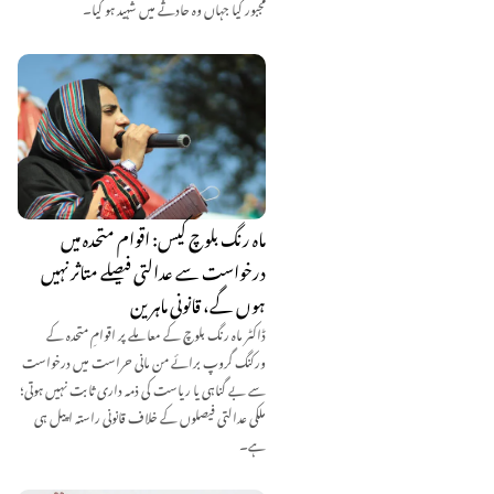
مجبور کیا جہاں وہ حادثے میں شہید ہو گیا۔
ماہ رنگ بلوچ کیس: اقوام متحدہ میں
درخواست سے عدالتی فیصلے متاثر نہیں
ہوں گے، قانونی ماہرین
ڈاکٹر ماہ رنگ بلوچ کے معاملے پر اقوامِ متحدہ کے
ورکنگ گروپ برائے من مانی حراست میں درخواست
سے بے گناہی یا ریاست کی ذمہ داری ثابت نہیں ہوتی؛
ملکی عدالتی فیصلوں کے خلاف قانونی راستہ اپیل ہی
ہے۔