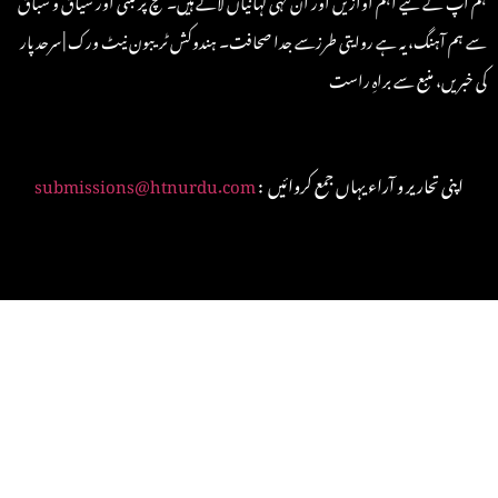
سے ہم آہنگ، یہ ہے روایتی طرزسے جدا صحافت۔ ہندوکش ٹریبون نیٹ ورک | سرحد پار
کی خبریں، منبع سے براہِ راست
: اپنی تحاریر و آراء یہاں جمع کروائیں
submissions@htnurdu.com