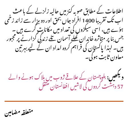
اطلاعات کے مطابق صوبہ کنڑ میں حالیہ زلزلے کے باعث
اب تک تقریبا 1400 افراد جاں بحق اور دو ہزار سے زائد زخمی
ہوٗے ہیں، اسی سیکڑوں کی تعداد میں مکانات گرے ہیں ۔
جس بنا پر متاثرہ خاندان کھلے آسمان تلے زندگی گزارنے پر مجبور
ہیں۔ لہذا پاکستان کی فراہم کردہ امداد ان کے لیے بہرتین
معاون ثابت ہوگی۔
دیکھیں:
بلوچستان کے علاقے ژوب میں ہلاک ہونے والے
57 دہشت گردوں کی لاشیں افغانستان منتقل
متعلقہ مضامین