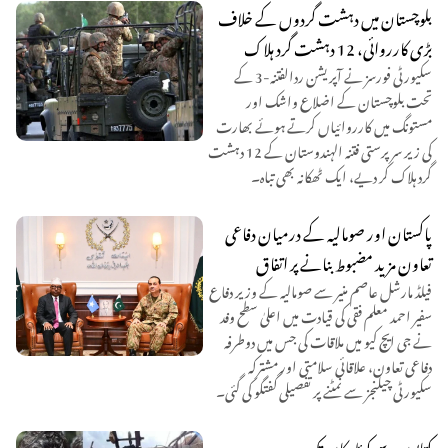
بلوچستان میں دہشت گردوں کے خلاف
بڑی کارروائی، 12 دہشت گرد ہلاک
سکیورٹی فورسز نے آپریشن ردالفتنہ-3 کے
تحت بلوچستان کے اضلاع واشک اور
مستونگ میں کارروائیاں کرتے ہوئے بھارت
کی زیر سرپرستی فتنہ الہندوستان کے 12 دہشت
گرد ہلاک کر دیے، ایک ٹھکانہ بھی تباہ۔
پاکستان اور صومالیہ کے درمیان دفاعی
تعاون مزید مضبوط بنانے پر اتفاق
فیلڈ مارشل عاصم منیر سے صومالیہ کے وزیر دفاع
سفیر احمد معلم فقی کی قیادت میں اعلیٰ سطح وفد
نے جی ایچ کیو میں ملاقات کی جس میں دوطرفہ
دفاعی تعاون، علاقائی سلامتی اور مشترکہ
سکیورٹی چیلنجز سے نمٹنے پر تفصیلی گفتگو کی گئی۔
کتابوں سے کوئلہ کان تک