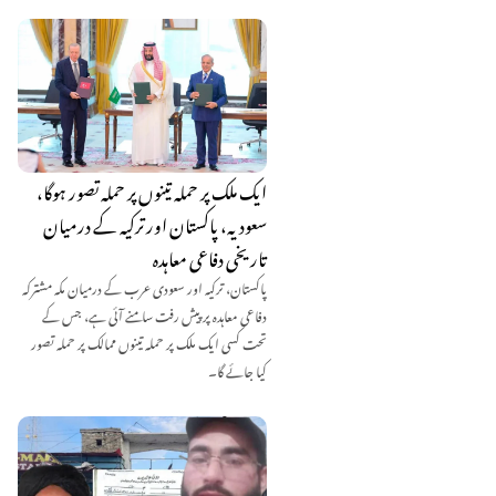
ایک ملک پر حملہ تینوں پر حملہ تصور ہوگا،
سعودیہ، پاکستان اور ترکیہ کے درمیان
تاریخی دفاعی معاہدہ
پاکستان، ترکیہ اور سعودی عرب کے درمیان مکہ مشترکہ
دفاعی معاہدہ پر پیش رفت سامنے آئی ہے، جس کے
تحت کسی ایک ملک پر حملہ تینوں ممالک پر حملہ تصور
کیا جائے گا۔