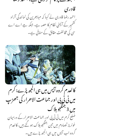
قادری
احمد رضا قادری نے کہا کہ مہاجرین کی نمائندگی آزاد
کشمیر کے آئینی نظام کا حصہ ہے، جبکہ جے اے اے
سی کی مخالفت حقائق کے منافی ہے۔
کالعدم گروہ آپس میں ہی الجھ پڑے: کرم
میں ٹی ٹی پی اور جماعت الاحرار کی جھڑپ
میں 3 جنگجو ہلاک
ضلع کرم میں ٹی ٹی پی اور جماعت الاحرار کے درمیان
خونریز تصادم میں تین جنگجو ہلاک ہو گئے ہیں، کالعدم
گروہ اب آپس میں ہی الجھ پڑے ہیں۔