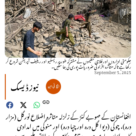
حکومتی اداروں اور فلاحی تنظیموں نے مشترکہ طور پر ریسکیو اور ریلیف آپریشن شروع کر
رکھا ہے تاکہ متاثرہ افراد کی ضروریات پوری کی جا سکیں۔
September 5, 2025
نیوز ڈیسک
افغانستان کے صوبے کنڑ کے زلزلہ متاثرہ اضلاع نورگل (مزار
درہ)، چوکی (دیوا گل درہ اور چپا درہ) اور منوگی میں امدادی
کارروائیاں جاری ہیں۔ مقامی حکام کے مطابق ملبے سے مزید