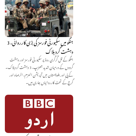
ہنگو میں سکیورٹی فورسز کی بڑی کارروائی، 3
دہشت گرد ہلاک
ہنگو کے تل گُرگُری روڈ پر سکیورٹی فورسز اور دہشت
گردوں کے درمیان شدید جھڑپ، 3 دہشت گرد ہلاک۔
کے پی اور بلوچستان میں آپریشن العزم، الرصاد اور
گرج کے تحت کارروائیاں جاری ہیں۔