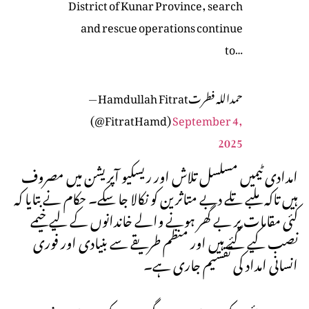
District of Kunar Province, search
and rescue operations continue
to…
— Hamdullah Fitratحمدالله فطرت
(@FitratHamd)
September 4,
2025
امدادی ٹیمیں مسلسل تلاش اور ریسکیو آپریشن میں مصروف
ہیں تاکہ ملبے تلے دبے متاثرین کو نکالا جا سکے۔ حکام نے بتایا کہ
کئی مقامات پر بے گھر ہونے والے خاندانوں کے لیے خیمے
نصب کیے گئے ہیں اور منظم طریقے سے بنیادی اور فوری
انسانی امداد کی تقسیم جاری ہے۔