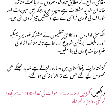
مقامی ذرائع کے مطابق تباہ شدہ گھروں کے باعث متاثرہ
خاندان شدید مشکلات سے دوچار ہیں، جبکہ طبی سہولیات اور
خوراک کی فوری فراہمی کے لیے کوششیں تیز کر دی گئی ہیں۔
حکومتی اداروں اور فلاحی تنظیموں نے مشترکہ طور پر ریسکیو
اور ریلیف آپریشن شروع کر رکھا ہے تاکہ متاثرہ افراد کی
ضروریات پوری کی جا سکیں۔
گزشتہ رات افغانستان میں دوبارہ زلزلے سے شدید جھٹکے بھی
محسوس کیے گئے جس سے 6 افراد زخمی ہو گئے۔
دیکھیں:
کنڑ میں زلزلے سے اموات کی تعداد 1400 سے تجاوز
کر گئی، 5 ہزار گھر تباہ