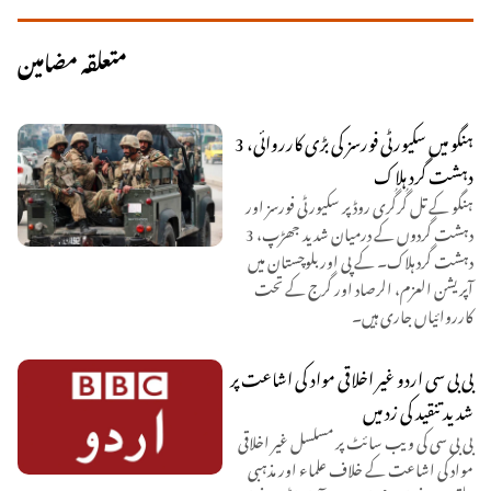
متعلقہ مضامین
ہنگو میں سکیورٹی فورسز کی بڑی کارروائی، 3
دہشت گرد ہلاک
ہنگو کے تل گُرگُری روڈ پر سکیورٹی فورسز اور
دہشت گردوں کے درمیان شدید جھڑپ، 3
دہشت گرد ہلاک۔ کے پی اور بلوچستان میں
آپریشن العزم، الرصاد اور گرج کے تحت
کارروائیاں جاری ہیں۔
بی بی سی اردو غیر اخلاقی مواد کی اشاعت پر
شدید تنقید کی زد میں
بی بی سی کی ویب سائٹ پر مسلسل غیر اخلاقی
مواد کی اشاعت کے خلاف علماء اور مذہبی