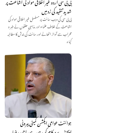
بی بی سی اردو غیر اخلاقی مواد کی اشاعت پر
شدید تنقید کی زد میں
بی بی سی کی ویب سائٹ پر مسلسل غیر اخلاقی مواد کی
اشاعت کے خلاف علماء اور مذہبی حلقوں نے منبر و
محراب سے آواز اٹھانے اور سائٹ کی بندش کا مطالبہ
کیا ہ
جوائنٹ عوامی ایکشن کمیٹی بیرونی
ایجنڈے پر کام کر رہی ہے، احمد رضا