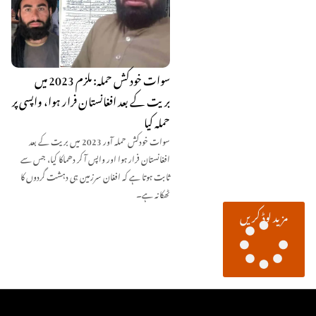
سوات خودکش حملہ: ملزم 2023 میں
بریت کے بعد افغانستان فرار ہوا، واپسی پر
حملہ کیا
سوات خودکش حملہ آور 2023 میں بریت کے بعد
افغانستان فرار ہوا اور واپس آ کر دھماکا کیا، جس سے
ثابت ہوتا ہے کہ افغان سرزمین ہی دہشت گردوں کا
ٹھکانہ ہے۔
مزید لوڈ کریں