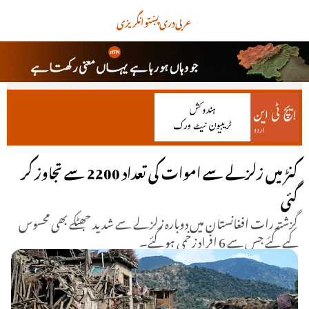
عربی
دری
پښتو
انگریزی
کنڑ میں زلزلے سے اموات کی تعداد 2200 سے تجاوز کر
گئی
گزشتہ رات افغانستان میں دوبارہ زلزلے سے شدید جھٹکے بھی محسوس
کیے گئے جس سے 6 افراد زخمی ہو گئے۔