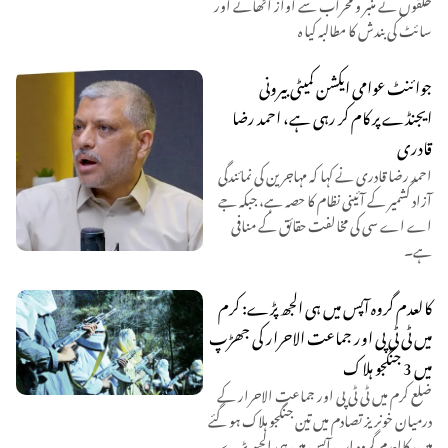
حلقوں نے منبر و محراب سے آواز اٹھانے اور
سائٹ کی بندش کا مطالبہ کیا ہ
جوائنٹ عوامی ایکشن کمیٹی بیرونی
ایجنڈے پر کام کر رہی ہے، احمد رضا
قادری
احمد رضا قادری نے کہا کہ مہاجرین کی نمائندگی
آزاد کشمیر کے آئینی نظام کا حصہ ہے، جبکہ جے
اے اے سی کی مخالفت حقائق کے منافی
ہے۔
کالعدم گروہ آپس میں ہی الجھ پڑے: کرم
میں ٹی ٹی پی اور جماعت الاحرار کی جھڑپ
میں 3 جنگجو ہلاک
ضلع کرم میں ٹی ٹی پی اور جماعت الاحرار کے
درمیان خونریز تصادم میں تین جنگجو ہلاک ہو گئے
ہیں، کالعدم گروہ اب آپس میں ہی الجھ پڑے