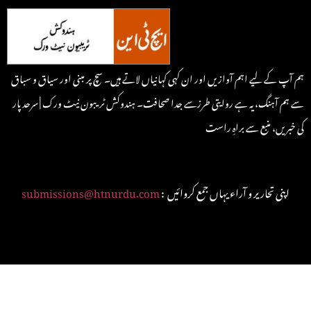
ہم آپ کے لیے اہم آوازیں اور ان کہی کہانیاں لاتے ہیں۔ سچ پر مبنی اور سیاق و سباق
سے ہم آہنگ، یہ ہے روایتی طرزسے جدا صحافت۔ ہندوکش ٹریبون نیٹ ورک | سرحد پار
کی خبریں، منبع سے براہِ راست
: اپنی تحاریر و آراء یہاں جمع کروائیں
submissions@htnurdu.com