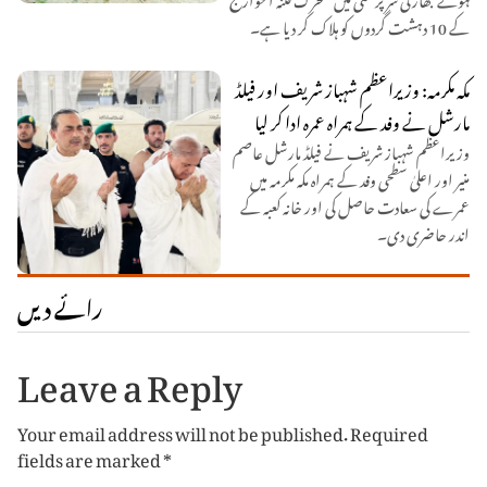
کے 10 دہشت گردوں کو ہلاک کر دیا ہے۔
مکہ مکرمہ: وزیراعظم شہباز شریف اور فیلڈ
مارشل نے وفد کے ہمراہ عمرہ ادا کر لیا
وزیراعظم شہباز شریف نے فیلڈ مارشل عاصم
منیر اور اعلیٰ سطحی وفد کے ہمراہ مکہ مکرمہ میں
عمرے کی سعادت حاصل کی اور خانہ کعبہ کے
اندر حاضری دی۔
رائے دیں
Leave a Reply
Your email address will not be published.
Required
fields are marked
*