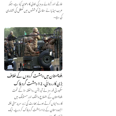
خاتمے اور آبنائے ہرمز کی بحالی کا دعویٰ کیا ہے، جبکہ
عرب میڈیا نے سفارتی کوششوں میں تعطل کی نشاندہی
کی ہے۔
بلوچستان میں دہشت گردوں کے خلاف
بڑی کارروائی، 12 دہشت گرد ہلاک
سکیورٹی فورسز نے آپریشن ردالفتنہ-3 کے تحت
بلوچستان کے اضلاع واشک اور مستونگ میں
کارروائیاں کرتے ہوئے بھارت کی زیر سرپرستی فتنہ
الہندوستان کے 12 دہشت گرد ہلاک کر دیے، ایک
ٹھکانہ بھی تباہ۔