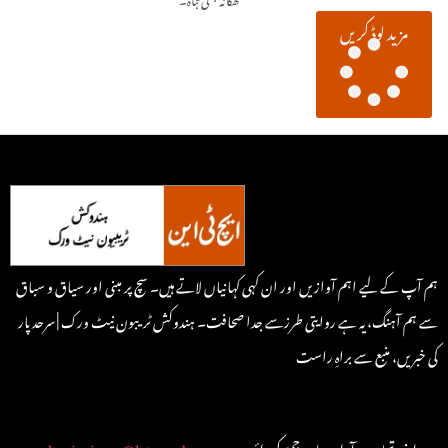
مزید لوڈ کریں
ہم آپ کے لیے اہم آوازیں اور ان کہی کہانیاں لاتے ہیں۔ سچ پر مبنی اور سیاق و سباق
سے ہم آہنگ، یہ ہے روایتی طرزسے جدا صحافت۔ ہندوکش ٹریبون نیٹ ورک | سرحد پار
کی خبریں، منبع سے براہِ راست
: اپنی تحاریر و آراء یہاں جمع کروائیں
submissions@htnurdu.com