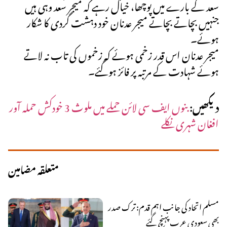
سعد کے بارے میں پوچھا، خیال رہے کہ میجر سعد وہی ہیں
جنہیں بچاتے بچاتے میجر عدنان خود دہشت گردی کا شکار
ہوئے۔
میجر عدنان اس قدر زخمی ہوئے کہ زخموں کی تاب نہ لاتے
ہوئے شہادت کے مرتبہ پر فائز ہوگئے۔
دیکھیں:
بنوں ایف سی لائن حملے میں ملوث 3 خودکش حملہ آور
افغان شہری نکلے
متعلقہ مضامین
مسلم اتحاد کی جانب اہم قدم: ترک صدر
بھی سعودی عرب پہنچ گئے