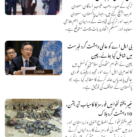
ترکیہ کے صدر رجب طیب اردگان سعودی
عرب پہنچ گئے ہیں، جہاں پاکستان، سعودی
عرب اور ترکیہ کی قیادت کے درمیان اہم دفاعی
معاہدہ اور مسلم اتحاد پر بات چیت متوقع ہے۔
بی ایل اے کو عالمی دہشت گرد فہرست
میں شامل کیا جائے، چین
چین نے اقوام متحدہ کی سلامتی کونسل میں
کالعدم بی ایل اے اور مجید بریگیڈ پر فوری
عالمی پابندیاں عائد کرنے کا مطالبہ کیا ہے، جو
پاکستان کے مؤقف کی توثیق ہے۔
خیبرپختونخوا میں فورسز کا کامیاب آپریشن،
10 دہشت گرد ہلاک
خیبرپختونخوا کے اضلاع جنوبی وزیرستان اور
دیر میں سکیورٹی فورسز نے کارروائیاں کرتے
ہوئے بھارتی سرپرستی میں متحرک فتنہ الخوارج