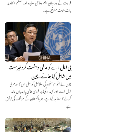
قیادت کے درمیان اہم دفاعی معاہدہ اور مسلم اتحاد پر
بات چیت متوقع ہے۔
بی ایل اے کو عالمی دہشت گرد فہرست
میں شامل کیا جائے، چین
چین نے اقوام متحدہ کی سلامتی کونسل میں کالعدم بی
ایل اے اور مجید بریگیڈ پر فوری عالمی پابندیاں عائد
کرنے کا مطالبہ کیا ہے، جو پاکستان کے مؤقف کی توثیق
ہے۔