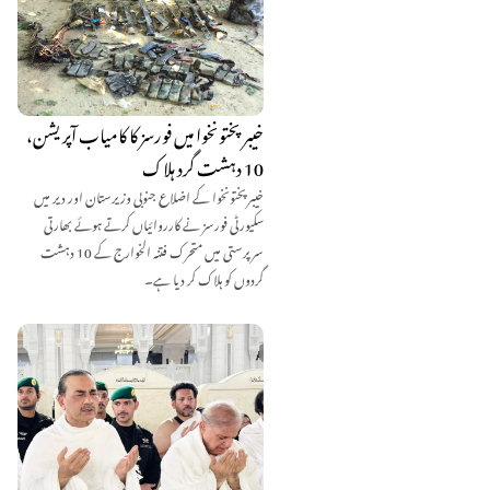
خیبرپختونخوا میں فورسز کا کامیاب آپریشن،
10 دہشت گرد ہلاک
خیبرپختونخوا کے اضلاع جنوبی وزیرستان اور دیر میں
سکیورٹی فورسز نے کارروائیاں کرتے ہوئے بھارتی
سرپرستی میں متحرک فتنہ الخوارج کے 10 دہشت
گردوں کو ہلاک کر دیا ہے۔