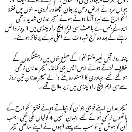
جواں مرد نے ارضِ وطن پر جان نچھاور کردی۔ بنوں میں فتنۃ
الخوارج سے نبرد آزما ہوتے ہوئے میجر عدنان شدید زخمی
ہیوئے جس کے باعث سی ایم ایچ راولپنڈی میں 3 روز داخل
رہنے کے بعد وہ آج شہادت کے اعلی مرتبے پر فائز ہوگئے۔
چند روز قبل خیبر پختونخوا کے صلع بنوں میں دہشتگروں کے
خلاف لڑتے ہوئے ایس ایس جی کمانڈر میجر عدنان زخمی
ہوگئے تھے، بہادری کا استعارہ بننے والے میجر عدنان تین روز
سےسی ایم ایچ راولپنڈی میں زیرِ علاج تھے۔
میجر عدان اپنے فوجی جوان کو بچاتے ہوئے فتنۃ الخوارج کے
ہاتھوں زخمی ہوئے تھے، جہان انہیں 4 گولیاں لگی تھی ، جب
اُن کو ہوش آیا تو سب سے پہلے انہوں نے اپنے ساتھی میجر