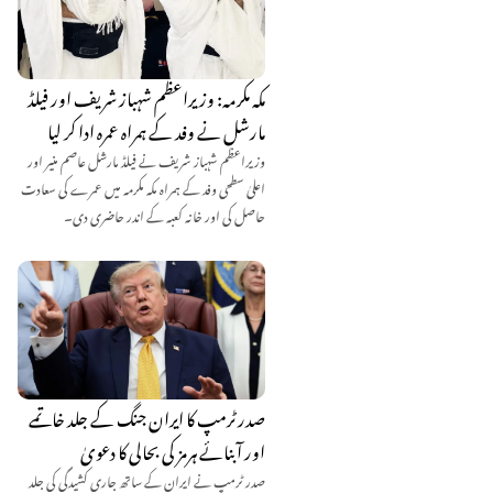
مکہ مکرمہ: وزیراعظم شہباز شریف اور فیلڈ
مارشل نے وفد کے ہمراہ عمرہ ادا کر لیا
وزیراعظم شہباز شریف نے فیلڈ مارشل عاصم منیر اور
اعلیٰ سطحی وفد کے ہمراہ مکہ مکرمہ میں عمرے کی سعادت
حاصل کی اور خانہ کعبہ کے اندر حاضری دی۔
صدر ٹرمپ کا ایران جنگ کے جلد خاتمے
اور آبنائے ہرمز کی بحالی کا دعویٰ
صدر ٹرمپ نے ایران کے ساتھ جاری کشیدگی کی جلد