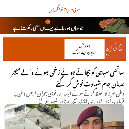
عربی
دری
پښتو
انگریزی
ساتھی سپاہی کو بچاتے ہوئے زخمی ہونے والے میجر
عدنان جام شہادت نوش کر گئے
وطن عزیز کا تحفظ کرتے ہوئے ایک اور فوجی جوان ارضِ وطن پر
قربان ، ایس ایس جی کمانڈر میجر عدنان شہید ہوگئے