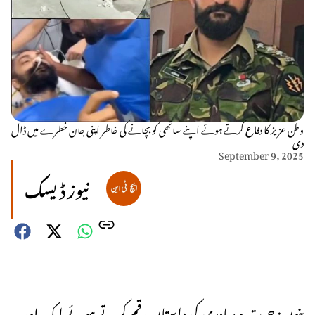
وطن عزیز کا دفاع کرتے ہوئے اپنے ساتھی کو بچانے کی خاطر اپنی جان خطرے میں ڈال
دی
September 9, 2025
نیوز ڈیسک
بنوں: جرت و بہادری کی داستان رقم کرتے ہوئے ایک اور