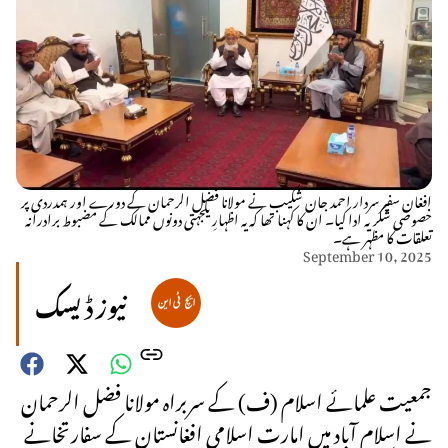
افغان سفیر سردار احمد جان شکیب نے مولانا فضل الرحمان کے دورے اور ہمدردی پر
خصوصی شکریہ ادا کیا۔ ان کا کہنا تھا کہ یہ اظہارِ یکجہتی دونوں ممالک کے مضبوط برادرانہ
تعلقات کا مظہر ہے۔
September 10, 2025
نیوز ڈیسک
جمعیت علمائے اسلام (ف) کے سربراہ مولانا فضل الرحمان
نے اسلام آباد میں امارت اسلامی افغانستان کے سفارتخانے