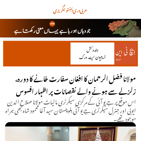
عربی
دری
پښتو
انگریزی
مولانا فضل الرحمان کا افغان سفارت خانے کا دورہ،
زلزلے سے ہونے والے نقصانات پر اظہار افسوس
اس موقع پر جے یو آئی کے مرکزی سیکرٹری مالیات مولانا صلاح الدین
ایوبی اور جنرل سیکرٹری جے یو آئی بلوچستان سید آغا محمود شاہ بھی ہمراہ
موجود تھے۔