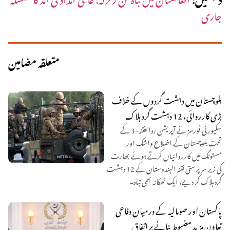
جاری
متعلقہ مضامین
بلوچستان میں دہشت گردوں کے خلاف
بڑی کارروائی، 12 دہشت گرد ہلاک
سکیورٹی فورسز نے آپریشن ردالفتنہ-3 کے
تحت بلوچستان کے اضلاع واشک اور
مستونگ میں کارروائیاں کرتے ہوئے بھارت
کی زیر سرپرستی فتنہ الہندوستان کے 12 دہشت
گرد ہلاک کر دیے، ایک ٹھکانہ بھی تباہ۔
پاکستان اور صومالیہ کے درمیان دفاعی
تعاون مزید مضبوط بنانے پر اتفاق