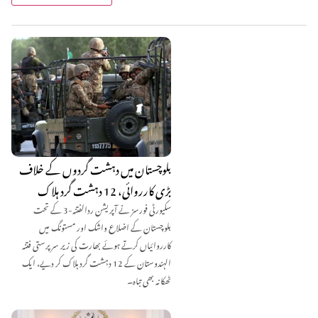
بلوچستان میں دہشت گردوں کے خلاف
بڑی کارروائی، 12 دہشت گرد ہلاک
سکیورٹی فورسز نے آپریشن ردالفتنہ-3 کے تحت
بلوچستان کے اضلاع واشک اور مستونگ میں
کارروائیاں کرتے ہوئے بھارت کی زیر سرپرستی فتنہ
الہندوستان کے 12 دہشت گرد ہلاک کر دیے، ایک
ٹھکانہ بھی تباہ۔