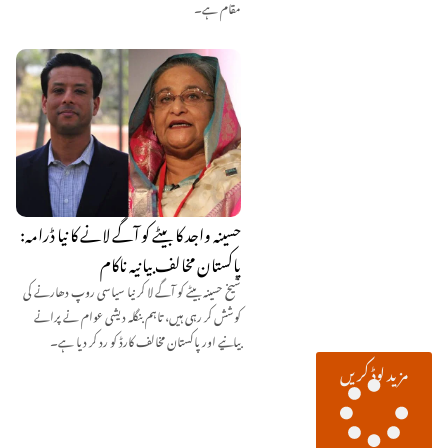
مقام ہے۔
حسینہ واجد کا بیٹے کو آگے لانے کا نیا ڈرامہ:
پاکستان مخالف بیانیہ ناکام
شیخ حسینہ بیٹے کو آگے لا کر نیا سیاسی روپ دھارنے کی
کوشش کر رہی ہیں، تاہم بنگلہ دیشی عوام نے پرانے
بیانیے اور پاکستان مخالف کارڈ کو رد کر دیا ہے۔
مزید لوڈ کریں