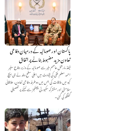
پاکستان اور صومالیہ کے درمیان دفاعی
تعاون مزید مضبوط بنانے پر اتفاق
فیلڈ مارشل عاصم منیر سے صومالیہ کے وزیر دفاع سفیر
احمد معلم فقی کی قیادت میں اعلیٰ سطح وفد نے جی ایچ
کیو میں ملاقات کی جس میں دوطرفہ دفاعی تعاون، علاقائی
سلامتی اور مشترکہ سکیورٹی چیلنجز سے نمٹنے پر تفصیلی
گفتگو کی گئی۔