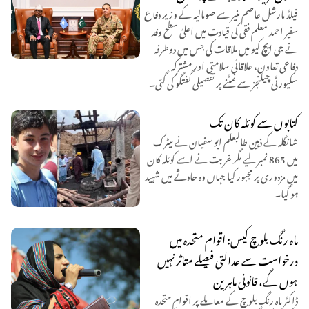
فیلڈ مارشل عاصم منیر سے صومالیہ کے وزیر دفاع
سفیر احمد معلم فقی کی قیادت میں اعلیٰ سطح وفد
نے جی ایچ کیو میں ملاقات کی جس میں دوطرفہ
دفاعی تعاون، علاقائی سلامتی اور مشترکہ
سکیورٹی چیلنجز سے نمٹنے پر تفصیلی گفتگو کی گئی۔
کتابوں سے کوئلہ کان تک
شانگلہ کے ذہین طالبعلم ابو سفیان نے میٹرک
میں 865 نمبر لیے مگر غربت نے اسے کوئلہ کان
میں مزدوری پر مجبور کیا جہاں وہ حادثے میں شہید
ہو گیا۔
ماہ رنگ بلوچ کیس: اقوام متحدہ میں
درخواست سے عدالتی فیصلے متاثر نہیں
ہوں گے، قانونی ماہرین
ڈاکٹر ماہ رنگ بلوچ کے معاملے پر اقوامِ متحدہ