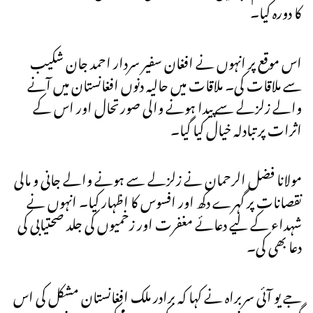
کا دورہ کیا۔
اس موقع پر انہوں نے افغان سفیر سردار احمد جان شکیب
سے ملاقات کی۔ ملاقات میں حالیہ دنوں افغانستان میں آنے
والے زلزلے سے پیدا ہونے والی صورتحال اور اس کے
اثرات پر تبادلہ خیال کیا گیا۔
مولانا فضل الرحمان نے زلزلے سے ہونے والے جانی و مالی
نقصانات پر گہرے دکھ اور افسوس کا اظہار کیا۔ انہوں نے
شہداء کے لیے دعائے مغفرت اور زخمیوں کی جلد صحتیابی کی
دعا بھی کی۔
جے یو آئی سربراہ نے کہا کہ برادر ملک افغانستان مشکل کی اس