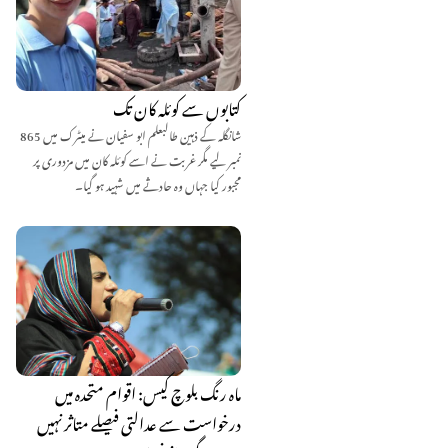
کتابوں سے کوئلہ کان تک
شانگلہ کے ذہین طالبعلم ابو سفیان نے میٹرک میں 865
نمبر لیے مگر غربت نے اسے کوئلہ کان میں مزدوری پر
مجبور کیا جہاں وہ حادثے میں شہید ہو گیا۔
ماہ رنگ بلوچ کیس: اقوام متحدہ میں
درخواست سے عدالتی فیصلے متاثر نہیں