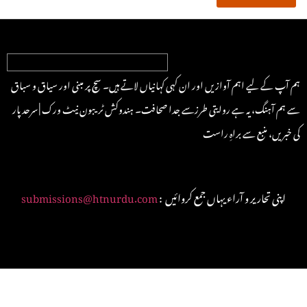
ہم آپ کے لیے اہم آوازیں اور ان کہی کہانیاں لاتے ہیں۔ سچ پر مبنی اور سیاق و سباق
سے ہم آہنگ، یہ ہے روایتی طرزسے جدا صحافت۔ ہندوکش ٹریبون نیٹ ورک | سرحد پار
کی خبریں، منبع سے براہِ راست
: اپنی تحاریر و آراء یہاں جمع کروائیں
submissions@htnurdu.com