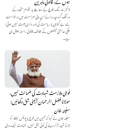
ہوں گے، قانونی ماہرین
ڈاکٹر ماہ رنگ بلوچ کے معاملے پر اقوامِ متحدہ کے
ورکنگ گروپ برائے من مانی حراست میں درخواست
سے بے گناہی یا ریاست کی ذمہ داری ثابت نہیں ہوتی؛
ملکی عدالتی فیصلوں کے خلاف قانونی راستہ اپیل ہی
ہے۔
فوجی ملازمت شہادت کی ضمانت نہیں،
مولانا فضل الرحمان آئینی شق دکھائیں:
سفینہ خان
سفینہ خان نے کہا کہ آئین میں فوج یا پولیس اہلکار کو
لازماً شہید قرار دینے کی کوئی شق نہیں، شہادت ایک دینی