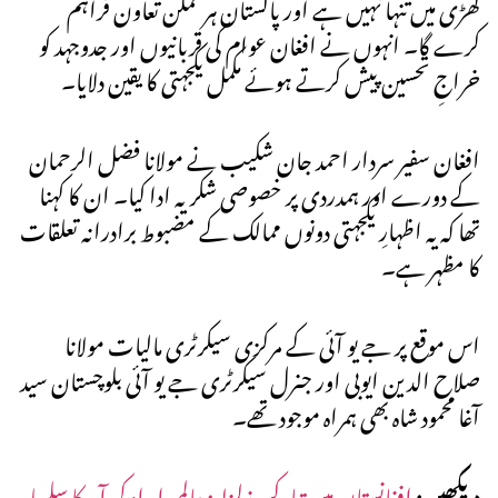
گھڑی میں تنہا نہیں ہے اور پاکستان ہر ممکن تعاون فراہم
کرے گا۔ انہوں نے افغان عوام کی قربانیوں اور جدوجہد کو
خراجِ تحسین پیش کرتے ہوئے مکمل یکجہتی کا یقین دلایا۔
افغان سفیر سردار احمد جان شکیب نے مولانا فضل الرحمان
کے دورے اور ہمدردی پر خصوصی شکریہ ادا کیا۔ ان کا کہنا
تھا کہ یہ اظہارِ یکجہتی دونوں ممالک کے مضبوط برادرانہ تعلقات
کا مظہر ہے۔
اس موقع پر جے یو آئی کے مرکزی سیکرٹری مالیات مولانا
صلاح الدین ایوبی اور جنرل سیکرٹری جے یو آئی بلوچستان سید
آغا محمود شاہ بھی ہمراہ موجود تھے۔
دیکھیں:
افغانستان میں تباہ کن زلزلہ: عالمی امداد کی آمد کا سلسلہ