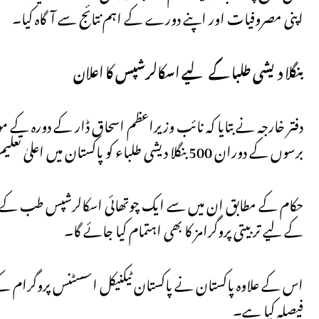
اپنی مصروفیات اور اپنے دورے کے اہم نتائج سے آگاہ کیا۔
بنگلا دیشی طلبا کے لیے اسکالرشپس کا اعلان
برسوں کے دوران 500 بنگلا دیشی طلباء کو پاکستان میں اعلیٰ تعلیم حاصل کرنے کے لیے اسکالرشپس دی جائیں گی۔
کے لیے تربیتی پروگرامز کا بھی اہتمام کیا جائے گا۔
فیصلہ کیا ہے۔