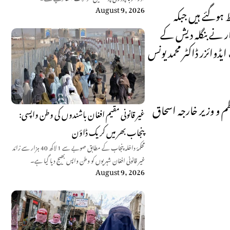
August 9, 2026
ہمتی یادداشتوں پر دستخط ہوگئے ہیں جبکہ
ار نے بنگلہ دیش کے
ڈوائزر ڈاکٹر محمد یونس
ظم و وزیر خارجہ اسحاق
غیر قانونی مقیم افغان باشندوں کی وطن واپسی:
پنجاب بھر میں کریک ڈاؤن
محکمۂ داخلہ پنجاب کے مطابق صوبے سے 1 لاکھ 40 ہزار سے زائد
غیر قانونی افغان شہریوں کو وطن واپس بھیج دیا گیا ہے۔
August 9, 2026