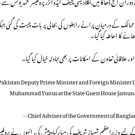
وران آج ڈھاکا میں بنگلادیشی چیف ایڈوائزر پروفیسر محمد یونس سے
مالک کے درمیان پرانے رابطوں کی بحالی پر بات چیت کی گئی جبکہ 
انے کا احاطہ کیا گیا۔
 علاقائی تعاون کے امکانات پر بھی تبادلہ خیال کیا گیا۔
Pakistan Deputy Prime Minister and Foreign Minister I
Muhammad Yunus at the State Guest House Jamun
— Chief Adviser of the Government of Bang
یے وزیراعظم شہباز شریف کی مبارکباد پیش کی، انہوں نے پروفیسر م