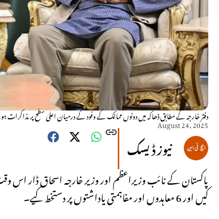
دفتر خارجہ کے مطابق ڈھاکہ میں دونوں ممالک کے وفود کے درمیان اعلیٰ سطح پر مذاکرات ہوئے 
August 24, 2025
نیوز ڈیسک
پاکستان کے نائب وزیراعظم اور وزیر خارجہ اسحاق ڈار اس وقت ب
کیں اور 6 معاہدوں اور مفاہمتی یاداشتوں پر دستخط کیے۔