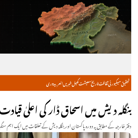
تحقیق
سیکیورٹی
ثقافت
تاریخ
معیشت
کھیل
خبریں
العربية
دری
بنگلہ دیش میں اسحاق ڈار کی اعلیٰ قیا
دفتر خارجہ کے مطابق یہ دورہ پاکستان اور بنگلہ دیش کے تعلقات میں ایک اہم سنگِ میل ہے کیونکہ کسی پاکس