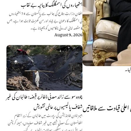
ہتھیاروں کی اسمگلنگ کا بیانیہ بے نقاب
افغان وزارتِ دفاع کی جانب سے پاکستان سے 74 ہتھیاروں
کی اسمگلنگ کا دعویٰ بے بنیاد اور من گھڑت ثابت ہوا ہے، جس
کا مقصد اپنی اندرونی ناکامیوں کو چھپانا ہے۔
August 9, 2026
گیا۔
چودہ سو سے زائد معدنی ذخائر پر قبضہ: طالبان کی غیر
علیٰ قیادت سے ملاقاتیں
شفاف پالیسیوں پر عالمی تشویش
جیمز ٹاؤن فاؤنڈیشن کی رپورٹ میں طالبان کے زیرِ انتظام
افغانستان کے معدنی شعبے میں غیر شفاف معاہدوں، مبینہ کرپشن
اور اقربا پروری پر سنگین سوالات اٹھا دیے گئے۔