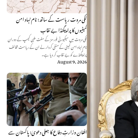
لکی مروت ریاست کے ساتھ: نام نہاد امن
کمیٹیوں کا پراپیگنڈا بے نقاب
لکی مروت میں سیکیورٹی فورسز کے مفت طبی کیمپ کے دوران
نام نہاد امن کمیٹی کے منفی کردار نے ان کے ریاست مخالف
پراپیگنڈے کو بے نقاب کر دیا ہے۔
August 9, 2026
افغان وزارتِ دفاع کا جعلی دعویٰ: پاکستان سے