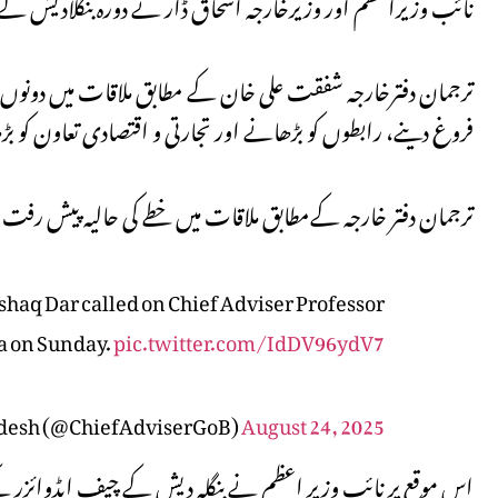
نائب وزیراعظم اور وزیرخارجہ اسحاق ڈار نے دورہ بنگلادیش کے د
ترجمان دفترخارجہ شفقت علی خان کے مطابق ملاقات میں دونوں م
فروغ دینے، رابطوں کو بڑھانے اور تجارتی و اقتصادی تعاون کو بڑھ
ترجمان دفتر خارجہ کےمطابق ملاقات میں خطے کی حالیہ پیش رفت اور
shaq Dar called on Chief Adviser Professor
a on Sunday.
pic.twitter.com/IdDV96ydV7
ladesh (@ChiefAdviserGoB)
August 24, 2025
اس موقع پر نائب وزیر اعظم نے بنگلہ دیش کے چیف ایڈوائزر کے ل