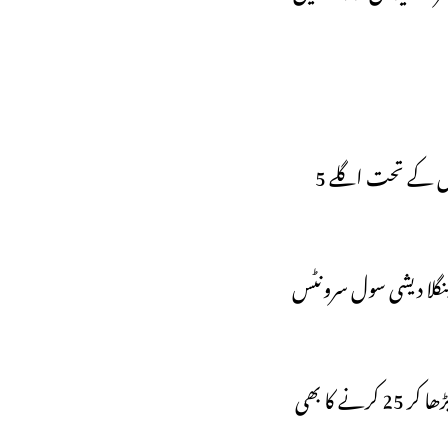
دفتر خارجہ نے بتایا کہ نائب وزیراعظم اسحاق ڈار کے دورہ کے موقع پر پاکستان نے پاک بنگلا دیش علمی راہداری کا اعلان کیا ہے، جس کے تحت اگلے 5
 کے مطابق ان میں سے ایک چوتھائی اسکالرشپس طب کے شعبے میں دی جائیں گی، اس کے علاوہ، اسی مدت کے دوران 100 بنگلا دیشی سول سرونٹس
اس کے علاوہ پاکستان نے پاکستان ٹیکنیکل اسسٹنس پروگرام کے تحت بنگلا دیشی طلبا کو دی جانے والی اسکالرشپس کی تعداد 5 سے بڑھا کر 25 کرنے کا بھی