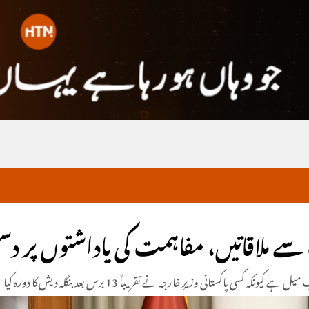
دت سے ملاقاتیں، مفاہمت کی یاداشتوں پر 
تانی وزیرِ خارجہ نے تقریباً 13 برس بعد بنگلہ دیش کا دورہ کیا ہے۔