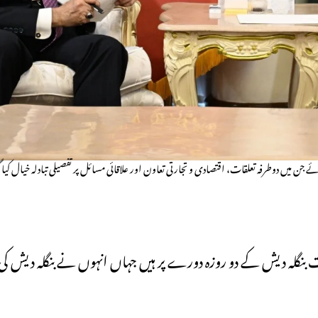
جن میں دوطرفہ تعلقات، اقتصادی و تجارتی تعاون اور علاقائی مسائل پر تفصیلی تبادلہ خیال کیا 
نگلہ دیش کے دو روزہ دورے پر ہیں جہاں انہوں نے بنگلہ دیش کی ا