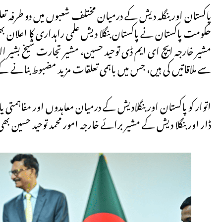
حکومت پاکستان نے پاکستان بنگلا دیش علمی راہداری کا اعلان 
مشیر خارجہ ایچ ای ایم ڈی توحید حسین، مشیر تجارت شیخ بشیر الد
سے ملاقاتیں کی ہیں، جس میں باہمی تعلقات مزید مضبوط بنانے کے ع
اتوار کو پاکستان اور بنگلادیش کے درمیان معاہدوں اور مفاہمتی 
ڈار اور بنگلا دیش کے مشیر برائے خارجہ امور محمد توحید حسین