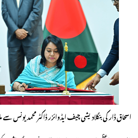
اسحاق ڈار کی بنگلادیشی چیف ایڈوائزر ڈاکٹر محمد یونس سے م