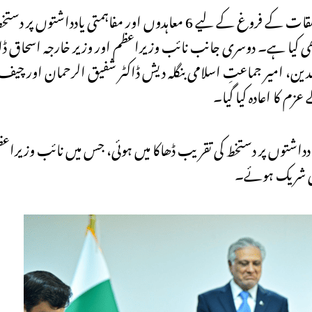
پاکستان اور بنگلہ دیش کے درمیان مختلف شعبوں میں دو طرفہ تعلقات کے فروغ کے لیے 6 معاہدوں اور مفا
بھی کیا ہے۔ دوسری جانب نائب وزیراعظم اور وزیر خارجہ اسحاق ڈ
ین، امیر جماعتِ اسلامی بنگلہ دیش ڈاکٹر شفیق الرحمان اور چیف ای
زم کا اعادہ کیا گیا۔
یادداشتوں پر دستخط کی تقریب ڈھاکا میں ہوئی، جس میں نائب وزیراع
 بھی شریک ہوئے۔