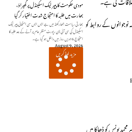
 ملاقات کی ہے۔
مودی حکومت کا پیپر لیک اسکینڈل پر گھیراؤ،
بھارت میں طلبہ کا احتجاج شدت اختیار کر گیا
نوجوانوں کے روابط کو
بھارتی ریاست جھارکھنڈ میں جے ایس ایس سی امتحانی پیپر لیک
اسکینڈل کی سی آئی ڈی رپورٹ منظرِ عام پر آنے کے بعد طلبہ کا
احتجاج 16ویں روز میں داخل ہو گیا ہے۔
August 9, 2026
مزید لوڈ کریں
حمد یونس کو ڈھاکا میں