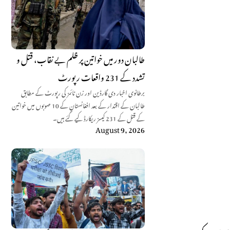
طالبان دور میں خواتین پر ظلم بے نقاب، قتل و
تشدد کے 231 واقعات رپورٹ
برطانوی اخبار دی گارڈین اور زن ٹائمز کی رپورٹ کے مطابق
طالبان کے اقتدار کے بعد افغانستان کے 10 صوبوں میں خواتین
کے قتل کے 231 کیسز ریکارڈ کیے گئے ہیں۔
August 9, 2026