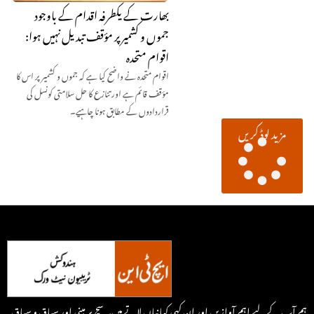
بھارت کے یکطرفہ اقدام کے باوجود
جموں و کشمیر پر مؤقف تبدیل نہیں ہوا:
اقوام متحدہ
اقوام متحدہ نے واضح کیا ہے کہ جموں و کشمیر پر اس کا
مؤقف قائم ہے اور تنازع کا حل سلامتی کونسل کی
قراردادوں کے مطابق ہونا چاہیے۔
مزید لوڈ کریں
ہم آپ کے لیے اہم آوازیں اور ان کہی کہانیاں لاتے ہیں۔ سچ پر مبنی اور سیاق و سباق