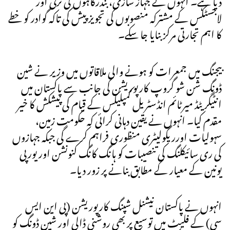
لاجسٹکس کے مشترکہ منصوبوں کی تجویز پیش کی تاکہ گوادر کو خطے
کا اہم تجارتی مرکز بنایا جا سکے۔
بیجنگ میں جمعرات کو ہونے والی ملاقاتوں میں وزیر نے شین
ڈونگ شن شو گروپ کارپوریشن کی جانب سے پاکستان میں
انٹیگریٹڈ میرٹائم انڈسٹریل کمپلیکس کے قیام کی پیشکش کا خیر
مقدم کیا۔ انہوں نے یقین دہانی کرائی کہ حکومت زمین،
سہولیات اورریگولیٹری منظوری فراہم کرے گی جبکہ جہازوں
کی ری سائیکلنگ کی تنصیبات کو ہانگ کانگ کنونشن اور یورپی
یونین کے معیار کے مطابق بنانے پر زور دیا۔
انہوں نے پاکستان نیشنل شپنگ کارپوریشن (پی این ایس
سی) کے فلیٹ میں توسیع پر بھی روشنی ڈالی اور شین ڈونگ کو