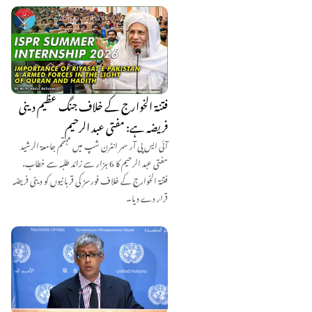
فتنۃ الخوارج کے خلاف جنگ عظیم دینی
فریضہ ہے: مفتی عبد الرحیم
آئی ایس پی آر سمر انٹرن شپ میں مہتمم جامعۃ الرشید
مفتی عبد الرحیم کا 6 ہزار سے زائد طلبہ سے خطاب،
فتنۃ الخوارج کے خلاف فورسز کی قربانیوں کو دینی فریضہ
قرار دے دیا۔