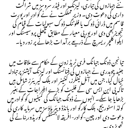
نئے جہازوں کی تیاری، لیزنگ اور فیڈر سروسز میں شراکت
داری کی دعوت دی۔ وزیر مملکت نے نے گوادر اور پورٹ
قاسم میں ڈرائی ڈوک یا فلوٹنگ ڈوک سہولیات کے قیام کی
تجویز بھی دی اور یورپی معیار کے مطابق مچھلی پروسیسنگ اور
ایکوا کلچر ریسرچ کے ذریعے برآمدات بڑھانے پر زور دیا۔
تیانجن ڈونگ جیانگ فری ٹریڈ زون کے حکام سے ملاقات میں
جنید چوہدری نے جہازوں کی فنانسنگ اور لیزنگ آپشنز پر تبادلہ
خیال کیا، جن میں آئل ٹینکرز، کنٹینر اور بلک کیریئرز شامل ہیں
تاکہ پی این ایس سی کے فلیٹ کو بڑے اخراجات کے بغیر
بڑھایا جا سکے۔ انہوں نے ڈونگ جیانگ کی کمپنیوں کو گوادر میں
کولڈ اسٹوریج، بلک کارگو اور بانڈڈ ویئر ہاؤسز میں سرمایہ کاری کی
دعوت دی اور چین-گوادر-افریقہ لاجسٹکس کوریڈور بنانے کی
تجویز دی۔