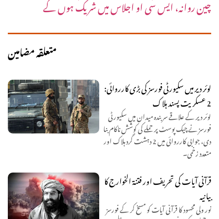
چین روانہ، ایس سی او اجلاس میں شریک ہوں گے
متعلقہ مضامین
لوئر دیر میں سکیورٹی فورسز کی بڑی کارروائی:
2 عسکریت پسند ہلاک
لوئر دیر کے علاقے سربندہ میدان میں سکیورٹی
فورسز نے چیک پوسٹ پر حملے کی کوشش ناکام بنا
دی، جوابی کارروائی میں 2 دہشت گرد ہلاک اور
متعدد زخمی۔
قرآنی آیات کی تحریف اور فتنۃ الخوارج کا
بیانیہ
نور ولی محسود کا قرآنی آیات کو مسخ کر کے فورسز