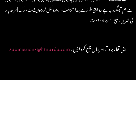
سے ہم آہنگ، یہ ہے روایتی طرزسے جدا صحافت۔ ہندوکش ٹریبون نیٹ ورک | سرحد پار
کی خبریں، منبع سے براہِ راست
: اپنی تحاریر و آراء یہاں جمع کروائیں
submissions@htnurdu.com