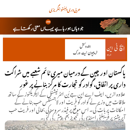
عربی
دری
پښتو
انگریزی
پاکستان اور چین کے درمیان میری ٹائم شعبے میں شراکت
داری پر اتفاق، گوادر کو تجارت کا مرکز بنانے پر غور
علاوہ ازیں، ایف اے این جے یُن انٹرنیشنل کے ایگزیکٹوز کے ساتھ
ملاقات میں وزیر نے گوادر کو فریٹ اور لاجسٹکس حب بنانے کے
امکانات پر بات کی۔ اس موقع پر فیڈر سروسز کی بحالی اور فریٹ حب
آپریشنز پر فزیبلٹی اسٹڈی کی تجویز بھی پیش کی گئی۔