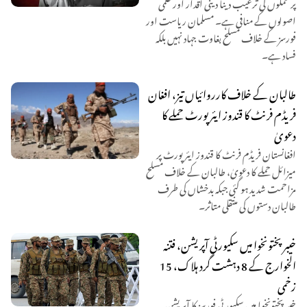
پر حملوں کی ترغیب دینا دینی اقدار اور علمی
اصولوں کے منافی ہے۔ مسلمان ریاست اور
فورسز کے خلاف مسلح بغاوت جہاد نہیں بلکہ
فساد ہے۔
طالبان کے خلاف کارروائیاں تیز، افغان
فریڈم فرنٹ کا قندوز ایئرپورٹ حملے کا
دعویٰ
افغانستان فریڈم فرنٹ کا قندوز ایئرپورٹ پر
میزائل حملے کا دعویٰ، طالبان کے خلاف مسلح
مزاحمت شدید ہو گئی جبکہ بدخشاں کی طرف
طالبان دستوں کی منتقلی متاثر۔
خیبر پختونخوا میں سکیورٹی آپریشن، فتنہ
الخوارج کے 8 دہشت گرد ہلاک، 15
زخمی
خیبر پختونخوا میں سکیورٹی فورسز کا آپریشن