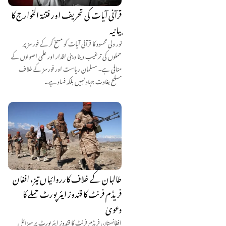
قرآنی آیات کی تحریف اور فتنۃ الخوارج کا
بیانیہ
نور ولی محسود کا قرآنی آیات کو مسخ کر کے فورسز پر
حملوں کی ترغیب دینا دینی اقدار اور علمی اصولوں کے
منافی ہے۔ مسلمان ریاست اور فورسز کے خلاف
مسلح بغاوت جہاد نہیں بلکہ فساد ہے۔
طالبان کے خلاف کارروائیاں تیز، افغان
فریڈم فرنٹ کا قندوز ایئرپورٹ حملے کا
دعویٰ
افغانستان فریڈم فرنٹ کا قندوز ایئرپورٹ پر میزائل