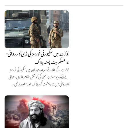
لوئر دیر میں سکیورٹی فورسز کی بڑی کارروائی:
2 عسکریت پسند ہلاک
لوئر دیر کے علاقے سربندہ میدان میں سکیورٹی فورسز
نے چیک پوسٹ پر حملے کی کوشش ناکام بنا دی، جوابی
کارروائی میں 2 دہشت گرد ہلاک اور متعدد زخمی۔