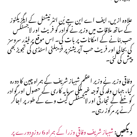
علاوہ ازیں، ایف اے این جے یُن انٹرنیشنل کے ایگزیکٹوز
کے ساتھ ملاقات میں وزیر نے گوادر کو فریٹ اور لاجسٹکس
حب بنانے کے امکانات پر بات کی۔ اس موقع پر فیڈر سروسز
کی بحالی اور فریٹ حب آپریشنز پر فزیبلٹی اسٹڈی کی تجویز بھی
پیش کی گئی۔
وفاقی وزیر نے وزیر اعظم شہباز شریف کے ہمراہ چین کا دورہ
کیا، جہاں وفد کی توجہ غیر ملکی سرمایہ کاری کے حصول اور گوادر
کو خطے کے تجارتی اور لاجسٹکس گیٹ وے کے طور پر اجاگر
کرنے پر مرکوز رہی۔
دیکھیں:
شہباز شریف وفاقی وزرا کے ہمراہ 6 روزہ دورے پر