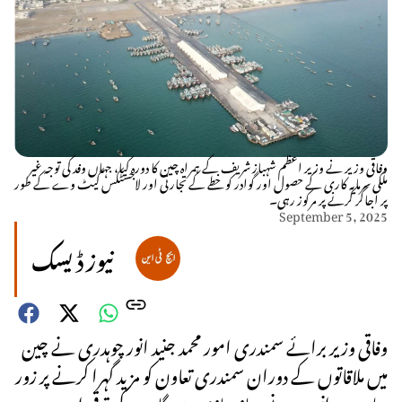
وفاقی وزیر نے وزیر اعظم شہباز شریف کے ہمراہ چین کا دورہ کیا، جہاں وفد کی توجہ غیر
ملکی سرمایہ کاری کے حصول اور گوادر کو خطے کے تجارتی اور لاجسٹکس گیٹ وے کے طور
پر اجاگر کرنے پر مرکوز رہی۔
September 5, 2025
نیوز ڈیسک
وفاقی وزیر برائے سمندری امور محمد جنید انور چوہدری نے چین
میں ملاقاتوں کے دوران سمندری تعاون کو مزید گہرا کرنے پر زور
دیا ہے۔ انہوں نے جہاز سازی، بندرگاہوں کی ترقی اور