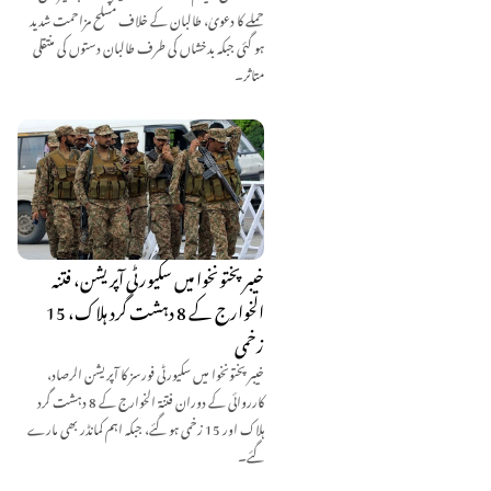
حملے کا دعویٰ، طالبان کے خلاف مسلح مزاحمت شدید
ہو گئی جبکہ بدخشاں کی طرف طالبان دستوں کی منتقلی
متاثر۔
خیبر پختونخوا میں سکیورٹی آپریشن، فتنہ
الخوارج کے 8 دہشت گرد ہلاک، 15
زخمی
خیبر پختونخوا میں سکیورٹی فورسز کا آپریشن الرصاد،
کارروائی کے دوران فتنۃ الخوارج کے 8 دہشت گرد
ہلاک اور 15 زخمی ہو گئے، جبکہ اہم کمانڈر بھی مارے
گئے۔