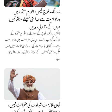
ماہ رنگ بلوچ کیس: اقوام متحدہ میں
درخواست سے عدالتی فیصلے متاثر نہیں
ہوں گے، قانونی ماہرین
ڈاکٹر ماہ رنگ بلوچ کے معاملے پر اقوامِ متحدہ کے
ورکنگ گروپ برائے من مانی حراست میں درخواست
سے بے گناہی یا ریاست کی ذمہ داری ثابت نہیں ہوتی؛
ملکی عدالتی فیصلوں کے خلاف قانونی راستہ اپیل ہی
ہے۔
فوجی ملازمت شہادت کی ضمانت نہیں،
مولانا فضل الرحمان آئینی شق دکھائیں: