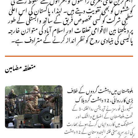
کوششوں کو بھی تقویت دیتے ہیں۔ لہٰذا، پاکستان کی اس اعلیٰ
سطحی شرکت کو کسی مخصوص فریق کے ساتھ وابستگی کے طور
پر دیکھنا بین الاقوامی تعلقات اور اسلام آباد کی متوازن خارجہ
پالیسی کی بنیادی روح کو نظر انداز کرنے کے مترادف ہے۔
متعلقہ مضامین
بلوچستان میں دہشت گردوں کے خلاف
بڑی کارروائی، 12 دہشت گرد ہلاک
سکیورٹی فورسز نے آپریشن ردالفتنہ-3 کے
تحت بلوچستان کے اضلاع واشک اور
مستونگ میں کارروائیاں کرتے ہوئے بھارت
کی زیر سرپرستی فتنہ الہندوستان کے 12 دہشت