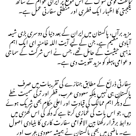
باعث قومی سوگ کے اس موقع پر ایرانی عوام کے ساتھ
یکجہتی کا اظہار ایک فطری اور منطقی سفارتی عمل ہے۔
مزید برآں، پاکستان میں ایران کے بعد دنیا کی دوسری بڑی شیعہ
آبادی مقیم ہے، جن کے لیے آیت اللہ خامنہ ای ایک اہم
مذہبی حیثیت کے حامل تھے، جس نے اس شرکت کے سماجی
و عوامی پہلو کو مزید تقویت دی ہے۔
سفارتی ذرائع کے مطابق جنازے کی تقریبات میں صرف
پاکستان ہی نہیں بلکہ سعودی عرب، قطر اور ترکی سمیت خطے
کے دیگر اہم ممالک کی قیادت اور اعلیٰ حکام بھی شریک ہوئے
ہیں، جو اس بات کی غمازی کرتا ہے کہ دکھ کی اس گھڑی میں
روابط برقرار رکھنا بین الاقوامی سفارت کاری کا بنیادی اصول
ہے۔ ماضی میں بھی پاکستان نے ہمیشہ سعودی عرب اور