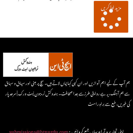
مزید لوڈ کریں
ہم آپ کے لیے اہم آوازیں اور ان کہی کہانیاں لاتے ہیں۔ سچ پر مبنی اور سیاق و سباق
سے ہم آہنگ، یہ ہے روایتی طرزسے جدا صحافت۔ ہندوکش ٹریبون نیٹ ورک | سرحد پار
کی خبریں، منبع سے براہِ راست
: اپنی تحاریر و آراء یہاں جمع کروائیں
submissions@htnurdu.com