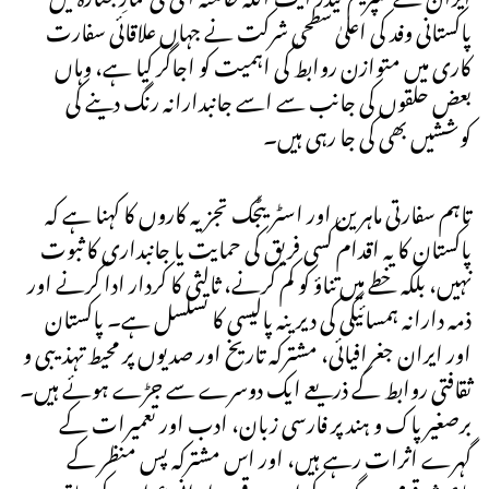
پاکستانی وفد کی اعلیٰ سطحی شرکت نے جہاں علاقائی سفارت
کاری میں متوازن روابط کی اہمیت کو اجاگر کیا ہے، وہاں
بعض حلقوں کی جانب سے اسے جانبدارانہ رنگ دینے کی
کوششیں بھی کی جا رہی ہیں۔
تاہم سفارتی ماہرین اور اسٹریٹجک تجزیہ کاروں کا کہنا ہے کہ
پاکستان کا یہ اقدام کسی فریق کی حمایت یا جانبداری کا ثبوت
نہیں، بلکہ خطے میں تناؤ کو کم کرنے، ثالثی کا کردار ادا کرنے اور
ذمہ دارانہ ہمسائیگی کی دیرینہ پالیسی کا تسلسل ہے۔ پاکستان
اور ایران جغرافیائی، مشترکہ تاریخ اور صدیوں پر محیط تہذیبی و
ثقافتی روابط کے ذریعے ایک دوسرے سے جڑے ہوئے ہیں۔
برصغیر پاک و ہند پر فارسی زبان، ادب اور تعمیرات کے
گہرے اثرات رہے ہیں، اور اس مشترکہ پس منظر کے