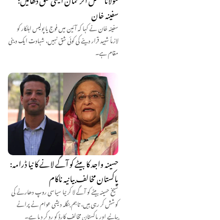
سفینہ خان
سفینہ خان نے کہا کہ آئین میں فوج یا پولیس اہلکار کو
لازماً شہید قرار دینے کی کوئی شق نہیں، شہادت ایک دینی
مقام ہے۔
حسینہ واجد کا بیٹے کو آگے لانے کا نیا ڈرامہ:
پاکستان مخالف بیانیہ ناکام
شیخ حسینہ بیٹے کو آگے لا کر نیا سیاسی روپ دھارنے کی
کوشش کر رہی ہیں، تاہم بنگلہ دیشی عوام نے پرانے
بیانیے اور پاکستان مخالف کارڈ کو رد کر دیا ہے۔