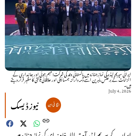
ایرانی سپریم لیڈر کی نمازِ جنازہ میں پاکستانی وفد کی شرکت؛ مہم جوئی اور جانبداری کے
الزامات کے برعکس ماہرین اسے ذمہ دارانہ ہمسائیگی اور علاقائی ثالثی کا مظہر قرار دیتے
ہیں۔
July 4, 2026
نیوز ڈیسک
ایران کے سپریم لیڈر آیت اللہ خامنہ ای کی نمازِ جنازہ میں