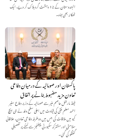
الہندوستان کے 12 دہشت گرد ہلاک کر دیے، ایک
ٹھکانہ بھی تباہ۔
پاکستان اور صومالیہ کے درمیان دفاعی
تعاون مزید مضبوط بنانے پر اتفاق
فیلڈ مارشل عاصم منیر سے صومالیہ کے وزیر دفاع سفیر
احمد معلم فقی کی قیادت میں اعلیٰ سطح وفد نے جی ایچ
کیو میں ملاقات کی جس میں دوطرفہ دفاعی تعاون، علاقائی
سلامتی اور مشترکہ سکیورٹی چیلنجز سے نمٹنے پر تفصیلی
گفتگو کی گئی۔