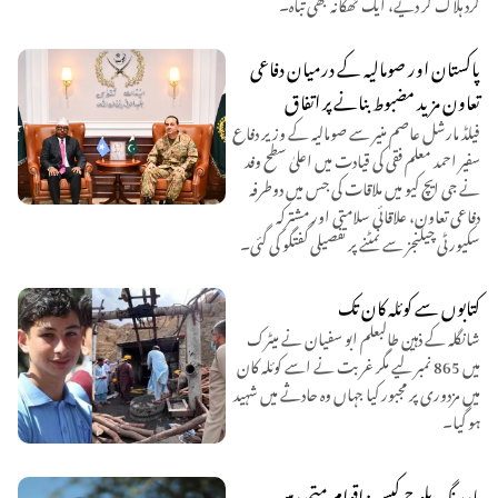
گرد ہلاک کر دیے، ایک ٹھکانہ بھی تباہ۔
پاکستان اور صومالیہ کے درمیان دفاعی
تعاون مزید مضبوط بنانے پر اتفاق
فیلڈ مارشل عاصم منیر سے صومالیہ کے وزیر دفاع
سفیر احمد معلم فقی کی قیادت میں اعلیٰ سطح وفد
نے جی ایچ کیو میں ملاقات کی جس میں دوطرفہ
دفاعی تعاون، علاقائی سلامتی اور مشترکہ
سکیورٹی چیلنجز سے نمٹنے پر تفصیلی گفتگو کی گئی۔
کتابوں سے کوئلہ کان تک
شانگلہ کے ذہین طالبعلم ابو سفیان نے میٹرک
میں 865 نمبر لیے مگر غربت نے اسے کوئلہ کان
میں مزدوری پر مجبور کیا جہاں وہ حادثے میں شہید
ہو گیا۔
ماہ رنگ بلوچ کیس: اقوام متحدہ میں