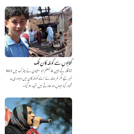
کتابوں سے کوئلہ کان تک
شانگلہ کے ذہین طالبعلم ابو سفیان نے میٹرک میں 865
نمبر لیے مگر غربت نے اسے کوئلہ کان میں مزدوری پر
مجبور کیا جہاں وہ حادثے میں شہید ہو گیا۔