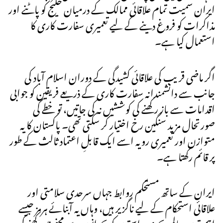
ایران سمیت تمام علاقائی ممالک کے درمیان خلیج کو پاٹنے اور
مذاکرات کو فروغ دینے کے لیے تعمیری سفارت کاری کا
استعمال کیا ہے۔
اگر ماضی قریب کی علاقائی کشیدگی کے دوران اسلام آباد کی
جانب سے دانشمندانہ سفارت کاری کے ذریعے فریقین کو جوابی
اقدامات سے باز رکھنے کی کوششیں نہ کی جاتیں، تو خطے کی
صورتحال مزید سنگین رخ اختیار کر سکتی تھی۔ پاکستان کا یہ
متوازن اور تعمیری رویہ اسے ایک قابلِ اعتماد ثالث کے طور
پر قائم رکھتا ہے۔
ایران کے ساتھ مستحکم روابط جہاں سرحدی سلامتی اور
علاقائی استحکام کے لیے ناگزیر ہیں، وہاں یہ آبنائے ہرمز جیسے
اہم ترین عالمی بحری راستوں کو بحرانوں سے محفوظ رکھنے کی