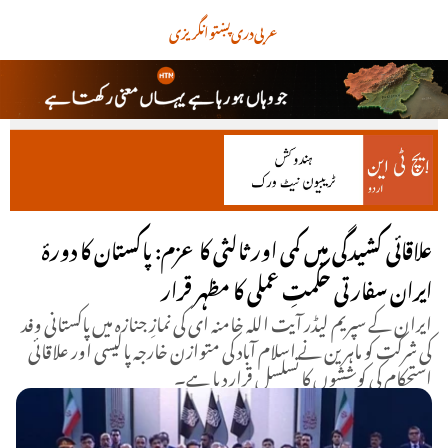
عربی
دری
پښتو
انگریزی
علاقائی کشیدگی میں کمی اور ثالثی کا عزم: پاکستان کا دورۂ
ایران سفارتی حکمتِ عملی کا مظہر قرار
ایران کے سپریم لیڈر آیت اللہ خامنہ ای کی نمازِ جنازہ میں پاکستانی وفد
کی شرکت کو ماہرین نے اسلام آباد کی متوازن خارجہ پالیسی اور علاقائی
استحکام کی کوششوں کا تسلسل قرار دیا ہے۔