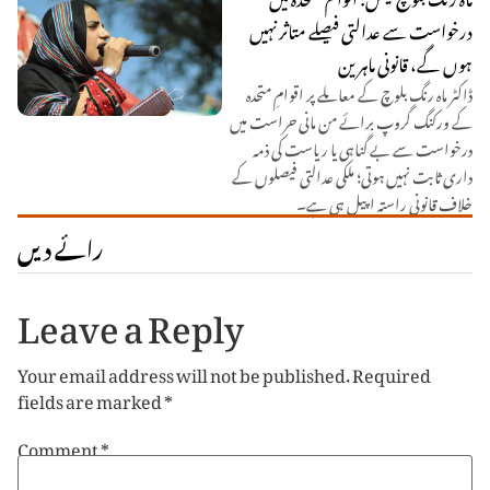
درخواست سے عدالتی فیصلے متاثر نہیں
ہوں گے، قانونی ماہرین
ڈاکٹر ماہ رنگ بلوچ کے معاملے پر اقوامِ متحدہ
کے ورکنگ گروپ برائے من مانی حراست میں
درخواست سے بے گناہی یا ریاست کی ذمہ
داری ثابت نہیں ہوتی؛ ملکی عدالتی فیصلوں کے
خلاف قانونی راستہ اپیل ہی ہے۔
رائے دیں
Leave a Reply
Your email address will not be published.
Required
fields are marked
*
Comment
*