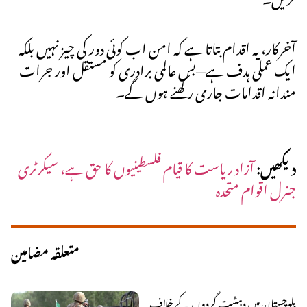
آخرکار، یہ اقدام بتاتا ہے کہ امن اب کوئی دور کی چیز نہیں بلکہ
ایک عملی ہدف ہے—بس عالمی برادری کو مستقل اور جرات
مندانہ اقدامات جاری رکھنے ہوں گے۔
دیکھیں:
آزاد ریاست کا قیام فلسطینیوں کا حق ہے، سیکرٹری
جنرل اقوام متحدہ
متعلقہ مضامین
بلوچستان میں دہشت گردوں کے خلاف