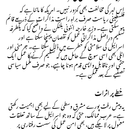
اس لہر کی مخالفت بھی کمزور نہیں۔ امریکہ کا ماننا ہے کہ
فلسطینی ریاست صرف براہِ راست مذاکرات کے ذریعے قائم
ہو سکتی ہے۔ وزیرِ خارجہ انٹونی بلنکن نے واضح کیا کہ یکطرفہ
تسلیم دراصل مذاکراتی عمل کو نقصان پہنچا سکتا ہے اور
اسرائیل کی سلامتی کو خطرے میں ڈال سکتا ہے۔ جرمنی اور
اٹلی بھی اسی سوچ کے حامل ہیں کہ تسلیم کرنے کا عمل ایک
حتمی اور ناقابلِ واپسی قدم ہونا چاہیے، جو صرف مکمل سیاسی
تصفیے کے بعد ممکن ہے۔
خطے پر اثرات
یہ پیش رفت پورے مشرقِ وسطیٰ کے لیے بھی اہمیت رکھتی
ہے۔ عرب ممالک، حتیٰ کہ وہ جو اسرائیل کے ساتھ تعلقات
معمول پر لا چکے ہیں، بھی امن عمل کی سست رفتاری پر