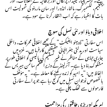
بیلجیم، لکسمبرگ، مالٹا، انڈورا اور سان مارینو کی شمولیت اس
بات کا اظہار ہے کہ اب انتظار کرنا بے سود ہے۔
اخلاقی دباؤ اور نئی نسل کی سوچ
اس سفارتی “ڈومینو ایفیکٹ” کے پیچھے اخلاقی محرکات، داخلی
سیاست اور بدلتی جغرافیائی حقیقتیں کارفرما ہیں۔ غزہ میں
جاری تباہی کے مناظر نے غیر تسلیم کی پالیسی کو اخلاقی طور پر
مشکوک بنا دیا ہے۔ آئرلینڈ کے وزیرِاعظم سائمن ہیریس کے
الفاظ میں: “یہ امید کو زندہ رکھنے کا معاملہ ہے۔” یہ مؤقف
بالخصوص نوجوان نسل میں گونج رہا ہے جو پرانے سفارتی
فارمولوں سے تھک چکی ہے۔
امریکہ اور بڑی طاقتوں کی مزاحمت