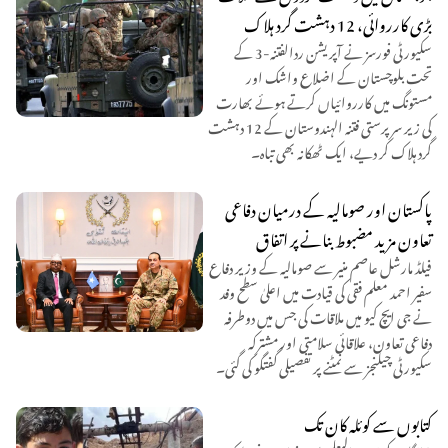
بڑی کارروائی، 12 دہشت گرد ہلاک
سکیورٹی فورسز نے آپریشن ردالفتنہ-3 کے
تحت بلوچستان کے اضلاع واشک اور
مستونگ میں کارروائیاں کرتے ہوئے بھارت
کی زیر سرپرستی فتنہ الہندوستان کے 12 دہشت
گرد ہلاک کر دیے، ایک ٹھکانہ بھی تباہ۔
پاکستان اور صومالیہ کے درمیان دفاعی
تعاون مزید مضبوط بنانے پر اتفاق
فیلڈ مارشل عاصم منیر سے صومالیہ کے وزیر دفاع
سفیر احمد معلم فقی کی قیادت میں اعلیٰ سطح وفد
نے جی ایچ کیو میں ملاقات کی جس میں دوطرفہ
دفاعی تعاون، علاقائی سلامتی اور مشترکہ
سکیورٹی چیلنجز سے نمٹنے پر تفصیلی گفتگو کی گئی۔
کتابوں سے کوئلہ کان تک