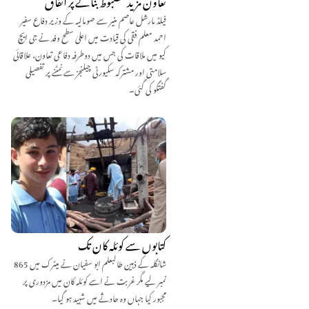
فیلڈ مارشل عاصم منیر سے صومالیہ کے وزیر دفاع سفیر
احمد معلم فقی کی قیادت میں اعلیٰ سطح وفد نے جی ایچ
کیو میں ملاقات کی جس میں دوطرفہ دفاعی تعاون، علاقائی
سلامتی اور مشترکہ سکیورٹی چیلنجز سے نمٹنے پر تفصیلی
گفتگو کی گئی۔
کتابوں سے کوئلہ کان تک
شانگلہ کے ذہین طالبعلم ابو سفیان نے میٹرک میں 865
نمبر لیے مگر غربت نے اسے کوئلہ کان میں مزدوری پر
مجبور کیا جہاں وہ حادثے میں شہید ہو گیا۔