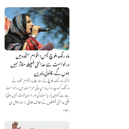
ماہ رنگ بلوچ کیس: اقوام متحدہ میں
درخواست سے عدالتی فیصلے متاثر نہیں
ہوں گے، قانونی ماہرین
ڈاکٹر ماہ رنگ بلوچ کے معاملے پر اقوامِ متحدہ کے
ورکنگ گروپ برائے من مانی حراست میں درخواست
سے بے گناہی یا ریاست کی ذمہ داری ثابت نہیں ہوتی؛
ملکی عدالتی فیصلوں کے خلاف قانونی راستہ اپیل ہی
ہے۔