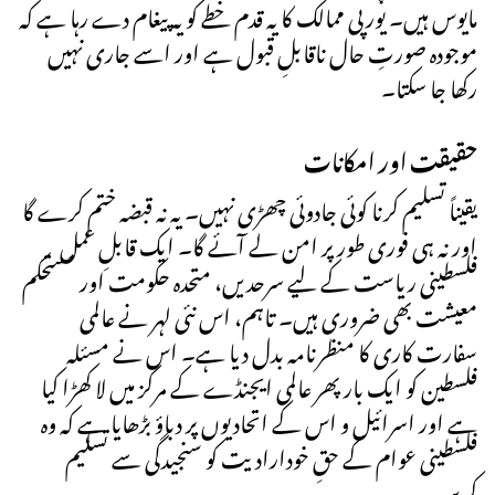
مایوس ہیں۔ یورپی ممالک کا یہ قدم خطے کو یہ پیغام دے رہا ہے کہ
موجودہ صورتِ حال ناقابلِ قبول ہے اور اسے جاری نہیں
رکھا جا سکتا۔
حقیقت اور امکانات
یقیناً تسلیم کرنا کوئی جادوئی چھڑی نہیں۔ یہ نہ قبضہ ختم کرے گا
اور نہ ہی فوری طور پر امن لے آئے گا۔ ایک قابلِ عمل
فلسطینی ریاست کے لیے سرحدیں، متحدہ حکومت اور مستحکم
معیشت بھی ضروری ہیں۔ تاہم، اس نئی لہر نے عالمی
سفارت کاری کا منظرنامہ بدل دیا ہے۔ اس نے مسئلہ
فلسطین کو ایک بار پھر عالمی ایجنڈے کے مرکز میں لا کھڑا کیا
ہے اور اسرائیل و اس کے اتحادیوں پر دباؤ بڑھایا ہے کہ وہ
فلسطینی عوام کے حقِ خودارادیت کو سنجیدگی سے تسلیم
کریں۔