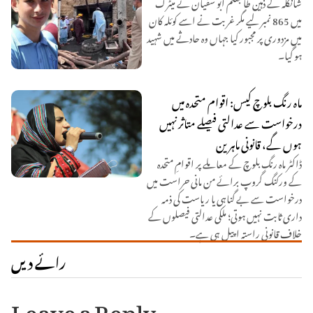
شانگلہ کے ذہین طالبعلم ابو سفیان نے میٹرک
میں 865 نمبر لیے مگر غربت نے اسے کوئلہ کان
میں مزدوری پر مجبور کیا جہاں وہ حادثے میں شہید
ہو گیا۔
ماہ رنگ بلوچ کیس: اقوام متحدہ میں
درخواست سے عدالتی فیصلے متاثر نہیں
ہوں گے، قانونی ماہرین
ڈاکٹر ماہ رنگ بلوچ کے معاملے پر اقوامِ متحدہ
کے ورکنگ گروپ برائے من مانی حراست میں
درخواست سے بے گناہی یا ریاست کی ذمہ
داری ثابت نہیں ہوتی؛ ملکی عدالتی فیصلوں کے
خلاف قانونی راستہ اپیل ہی ہے۔
رائے دیں
Leave a Reply