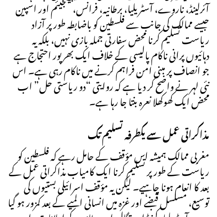
آئرلینڈ، ناروے، آسٹریلیا، برطانیہ، فرانس، بیلجیئم اور اسپین
جیسے ممالک کی جانب سے فلسطین کو باضابطہ طور پر آزاد
ریاست تسلیم کرنا محض سفارتی جملہ بازی نہیں، بلکہ یہ
دہائیوں پرانی ناکام پالیسی کے خلاف ایک بھرپور احتجاج ہے
جو انصاف پر مبنی امن فراہم کرنے میں ناکام رہی ہے۔ اس
نئی لہر نے واضح کر دیا ہے کہ روایتی “دو ریاستی حل” اب
محض ایک کھوکھلا نعرہ بنتا جا رہا ہے۔
مذاکراتی عمل سے یکطرفہ تسلیم تک
مغربی ممالک ہمیشہ اس مؤقف کے حامل رہے کہ فلسطین کو
ریاست کے طور پر تسلیم کرنا ایک کامیاب مذاکراتی عمل کے
بعد کا انعام ہونا چاہیے۔ لیکن یہ مؤقف اسرائیلی بستیوں کی
توسیع، مسلسل قبضے اور غزہ میں انسانی المیے کے بعد کمزور ہو گیا
ہے۔ آسٹریلیا، کینیڈا، پرتگال اور برطانیہ کے اعلانات، اور