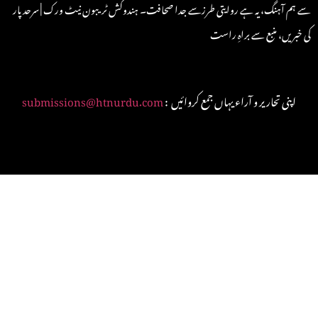
سے ہم آہنگ، یہ ہے روایتی طرزسے جدا صحافت۔ ہندوکش ٹریبون نیٹ ورک | سرحد پار
کی خبریں، منبع سے براہِ راست
: اپنی تحاریر و آراء یہاں جمع کروائیں
submissions@htnurdu.com