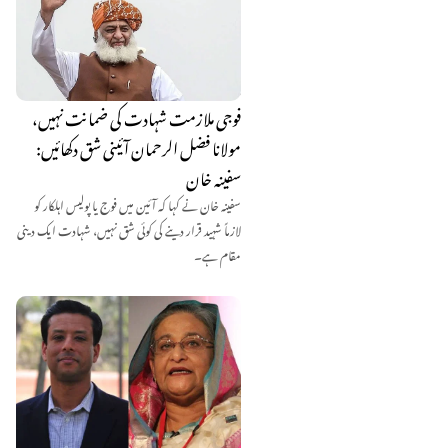
فوجی ملازمت شہادت کی ضمانت نہیں،
مولانا فضل الرحمان آئینی شق دکھائیں:
سفینہ خان
سفینہ خان نے کہا کہ آئین میں فوج یا پولیس اہلکار کو
لازماً شہید قرار دینے کی کوئی شق نہیں، شہادت ایک دینی
مقام ہے۔