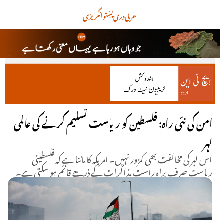
عربی
دری
پښتو
انگریزی
امن کی نئی راہ: فلسطین کو ریاست تسلیم کرنے کی عالمی
لہر
اس لہر کی مخالفت بھی کمزور نہیں۔ امریکہ کا ماننا ہے کہ فلسطینی
ریاست صرف براہِ راست مذاکرات کے ذریعے قائم ہو سکتی ہے۔