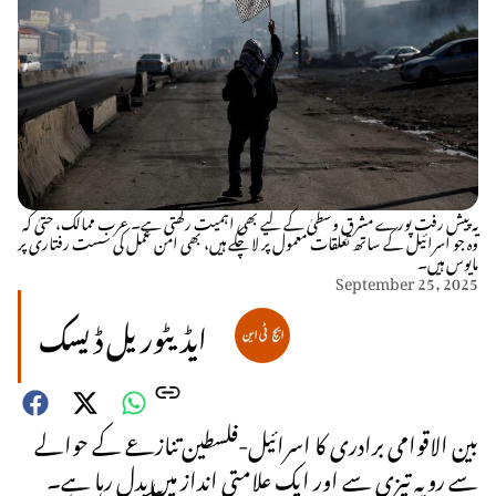
یہ پیش رفت پورے مشرقِ وسطیٰ کے لیے بھی اہمیت رکھتی ہے۔ عرب ممالک، حتیٰ کہ
وہ جو اسرائیل کے ساتھ تعلقات معمول پر لا چکے ہیں، بھی امن عمل کی سست رفتاری پر
مایوس ہیں۔
September 25, 2025
ایڈیٹوریل ڈیسک
بین الاقوامی برادری کا اسرائیل-فلسطین تنازعے کے حوالے
سے رویہ تیزی سے اور ایک علامتی انداز میں بدل رہا ہے۔