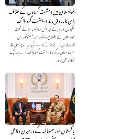
بلوچستان میں دہشت گردوں کے خلاف
بڑی کارروائی، 12 دہشت گرد ہلاک
سکیورٹی فورسز نے آپریشن ردالفتنہ-3 کے تحت
بلوچستان کے اضلاع واشک اور مستونگ میں
کارروائیاں کرتے ہوئے بھارت کی زیر سرپرستی فتنہ
الہندوستان کے 12 دہشت گرد ہلاک کر دیے، ایک
ٹھکانہ بھی تباہ۔
پاکستان اور صومالیہ کے درمیان دفاعی
تعاون مزید مضبوط بنانے پر اتفاق