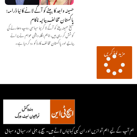
حسینہ واجد کا بیٹے کو آگے لانے کا نیا ڈرامہ:
پاکستان مخالف بیانیہ ناکام
شیخ حسینہ بیٹے کو آگے لا کر نیا سیاسی روپ دھارنے کی
کوشش کر رہی ہیں، تاہم بنگلہ دیشی عوام نے پرانے
بیانیے اور پاکستان مخالف کارڈ کو رد کر دیا ہے۔
مزید لوڈ کریں
ہم آپ کے لیے اہم آوازیں اور ان کہی کہانیاں لاتے ہیں۔ سچ پر مبنی اور سیاق و سباق