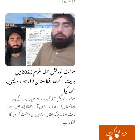
سوات خودکش حملہ: ملزم 2023 میں
بریت کے بعد افغانستان فرار ہوا، واپسی پر
حملہ کیا
سوات خودکش حملہ آور 2023 میں بریت کے بعد
افغانستان فرار ہوا اور واپس آ کر دھماکا کیا، جس سے
ثابت ہوتا ہے کہ افغان سرزمین ہی دہشت گردوں کا
ٹھکانہ ہے۔
مزید لوڈ کریں