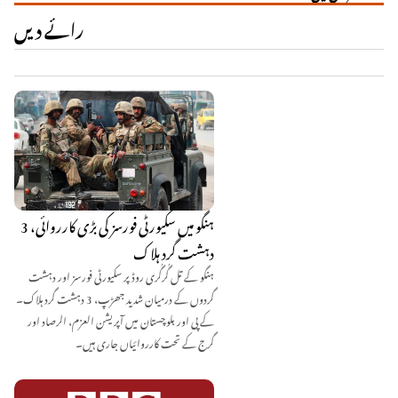
رائے دیں
ہنگو میں سکیورٹی فورسز کی بڑی کارروائی، 3
دہشت گرد ہلاک
ہنگو کے تل گُرگُری روڈ پر سکیورٹی فورسز اور دہشت
گردوں کے درمیان شدید جھڑپ، 3 دہشت گرد ہلاک۔
کے پی اور بلوچستان میں آپریشن العزم، الرصاد اور
گرج کے تحت کارروائیاں جاری ہیں۔