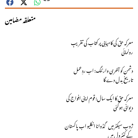
متعلقہ مضامین
معرکہ حق کی کامیابی پر کتاب کی تقریبِ
رونمائی
دشمن کو آخری وارننگ: اب ردِعمل
تاریخ بدل دے گا
معرکہ حق کا ایک سال: قوم اپنی افواج کی
دیوانی ہوگئی
ژوب سیکٹر میں گڈوانا انکلیو اب پاکستان
کے کنٹرول میں