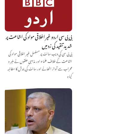
بی بی سی اردو غیر اخلاقی مواد کی اشاعت پر
شدید تنقید کی زد میں
بی بی سی کی ویب سائٹ پر مسلسل غیر اخلاقی مواد کی
اشاعت کے خلاف علماء اور مذہبی حلقوں نے منبر و
محراب سے آواز اٹھانے اور سائٹ کی بندش کا مطالبہ
کیا ہ