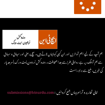
ہم آپ کے لیے اہم آوازیں اور ان کہی کہانیاں لاتے ہیں۔ سچ پر مبنی اور سیاق و سباق
سے ہم آہنگ، یہ ہے روایتی طرزسے جدا صحافت۔ ہندوکش ٹریبون نیٹ ورک | سرحد پار
کی خبریں، منبع سے براہِ راست
: اپنی تحاریر و آراء یہاں جمع کروائیں
submissions@htnurdu.com