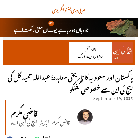
عربی
دری
پښتو
انگریزی
پاکستان اور سعودیہ کا تاریخی معاہدہ؛ عبداللہ حمید گل کی
ایچ ٹی این سے خصوصی گفتگو
September 19, 2025
قاضی مکرم
قاضی مکرم، ایڈیٹر، ایچ ٹی این اردو