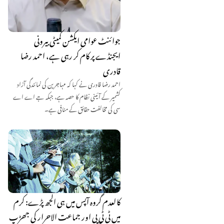
جوائنٹ عوامی ایکشن کمیٹی بیرونی
ایجنڈے پر کام کر رہی ہے، احمد رضا
قادری
احمد رضا قادری نے کہا کہ مہاجرین کی نمائندگی آزاد
کشمیر کے آئینی نظام کا حصہ ہے، جبکہ جے اے اے
سی کی مخالفت حقائق کے منافی ہے۔
کالعدم گروہ آپس میں ہی الجھ پڑے: کرم
میں ٹی ٹی پی اور جماعت الاحرار کی جھڑپ