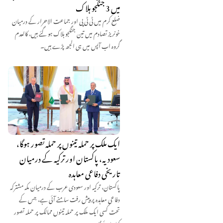
میں 3 جنگجو ہلاک
ضلع کرم میں ٹی ٹی پی اور جماعت الاحرار کے درمیان
خونریز تصادم میں تین جنگجو ہلاک ہو گئے ہیں، کالعدم
گروہ اب آپس میں ہی الجھ پڑے ہیں۔
ایک ملک پر حملہ تینوں پر حملہ تصور ہوگا،
سعودیہ، پاکستان اور ترکیہ کے درمیان
تاریخی دفاعی معاہدہ
پاکستان، ترکیہ اور سعودی عرب کے درمیان مکہ مشترکہ
دفاعی معاہدہ پر پیش رفت سامنے آئی ہے، جس کے
تحت کسی ایک ملک پر حملہ تینوں ممالک پر حملہ تصور
کیا جائے گا۔