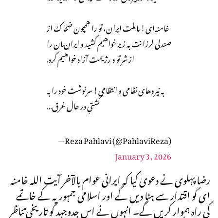
خامنه‌ای! ما ملت ایران، تو را همچون ضحاک از
صندلی لرزانت به زیر خواهیم کشید و ایران‌مان را
از شر تو و رژیمت آزاد خواهیم کرد.
به نیروهای نظامی و انتظامی! سرنوشت خود را به
کشتیِ در حال غرق…
— Reza Pahlavi (@PahlaviReza)
January 3, 2026
رضا پہلوی نے دعویٰ کیا کہ ایرانی عوام بالآخر آیت اللہ خامنہ
ای کو اقتدار سے ہٹا دیں گے اور اسلامی جمہوریہ کے خاتمے
کی راہ ہموار کریں گے۔ انہوں نے اس جدوجہد کو تاریخی تناظر