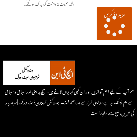
بنگلہ سمیت 2 دہشت گرد ہلاک ہو گئے۔
مزید لوڈ کریں
ہم آپ کے لیے اہم آوازیں اور ان کہی کہانیاں لاتے ہیں۔ سچ پر مبنی اور سیاق و سباق
سے ہم آہنگ، یہ ہے روایتی طرزسے جدا صحافت۔ ہندوکش ٹریبون نیٹ ورک | سرحد پار
کی خبریں، منبع سے براہِ راست