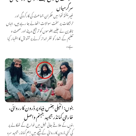
سرگرمیاں
خیبر پختونخوا میں حکمران جماعت کی کارکردگی اور
ترجیحات پر سخت سوالات اٹھائے جا رہے ہیں، جہاں
ناقدین نے جلسے جلوسوں کو ترجیح دینے اور صحت و
تعلیم کے شعار کو نظر انداز کرنے پر تشویش کا اظہار کیا
ہے۔
بنوں: انٹیلی جنس بنیاد پر ڈرون کارروائی،
خارجی کمانڈر جیمید جہنم واصل
بنوں کے علاقے جانی خیل میں خوارج کے ٹھکانے پر
کی گئی ڈرون کارروائی کے نتیجے میں اہم کمانڈر جیمید سرہ