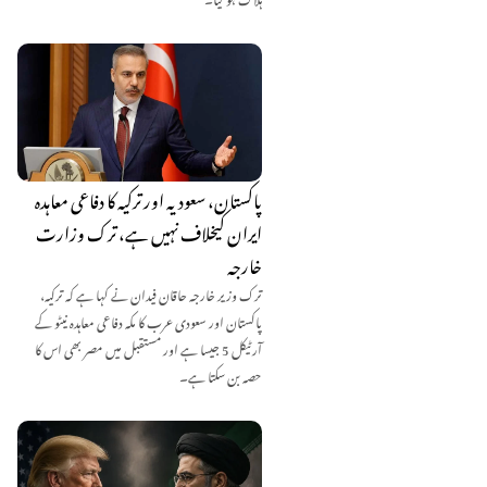
پاکستان، سعودیہ اور ترکیہ کا دفاعی معاہدہ
ایران کیخلاف نہیں ہے، ترک وزارت
خارجہ
ترک وزیر خارجہ حاقان فیدان نے کہا ہے کہ ترکیہ،
پاکستان اور سعودی عرب کا مکہ دفاعی معاہدہ نیٹو کے
آرٹیکل 5 جیسا ہے اور مستقبل میں مصر بھی اس کا
حصہ بن سکتا ہے۔