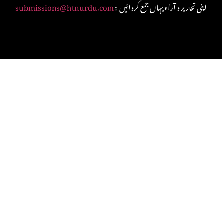
: اپنی تحاریر و آراء یہاں جمع کروائیں
submissions@htnurdu.com