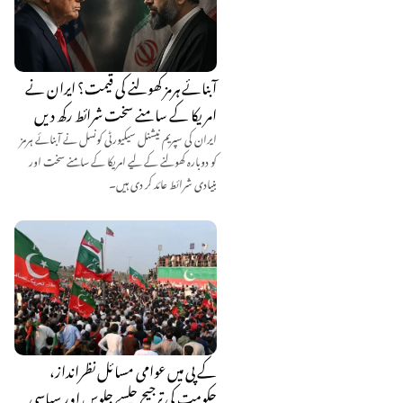
آبنائے ہرمز کھولنے کی قیمت؟ ایران نے
امریکا کے سامنے سخت شرائط رکھ دیں
ایران کی سپریم نیشنل سیکیورٹی کونسل نے آبنائے ہرمز
کو دوبارہ کھولنے کے لیے امریکا کے سامنے سخت اور
بنیادی شرائط عائد کر دی ہیں۔
کے پی میں عوامی مسائل نظرانداز،
حکومت کی ترجیح جلسے جلوس اور سیاسی