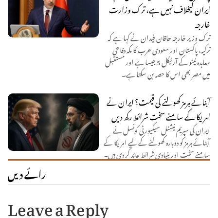
ایران کیخلاف نہیں ہے، ترک وزارت
خارجہ
ترک وزیر خارجہ حاقان فیدان نے کہا ہے کہ
ترکیہ، پاکستان اور سعودی عرب کا مکہ دفاعی
معاہدہ نیٹو کے آرٹیکل 5 جیسا ہے اور مستقبل
میں مصر بھی اس کا حصہ بن سکتا ہے۔
آبنائے ہرمز کھولنے کی قیمت؟ ایران نے
امریکا کے سامنے سخت شرائط رکھ دیں
ایران کی سپریم نیشنل سیکیورٹی کونسل نے
آبنائے ہرمز کو دوبارہ کھولنے کے لیے امریکا کے
سامنے سخت اور بنیادی شرائط عائد کر دی ہیں۔
رائے دیں
Leave a Reply