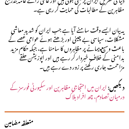
مظاہرین کے مطالبات کی حمایت کر رہی ہے۔
یہ بیان ایسے وقت سامنے آیا ہے جب ایران کو شدید معاشی
مشکلات، سیاسی بے چینی اور بڑھتے ہوئے عوامی غصے کے
باعث وسیع پیمانے پر مظاہروں کا سامنا ہے، جبکہ حکام مزید
بدامنی کے خلاف خبردار کر رہے ہیں اور اپوزیشن حلقے
مزاحمت جاری رکھنے پر زور دے رہے ہیں۔
دیکھیں:
ایران میں احتجاجی مظاہرین اور سکیورٹی فورسز کے
درمیان تصادم، چھ افراد ہلاک
متعلقہ مضامین