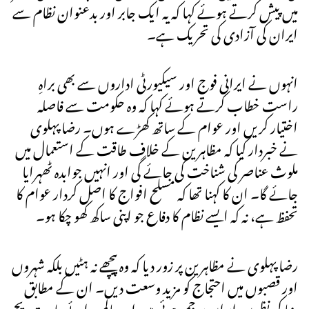
میں پیش کرتے ہوئے کہا کہ یہ ایک جابر اور بدعنوان نظام سے
ایران کی آزادی کی تحریک ہے۔
انہوں نے ایرانی فوج اور سیکیورٹی اداروں سے بھی براہِ
راست خطاب کرتے ہوئے کہا کہ وہ حکومت سے فاصلہ
اختیار کریں اور عوام کے ساتھ کھڑے ہوں۔ رضا پہلوی
نے خبردار کیا کہ مظاہرین کے خلاف طاقت کے استعمال میں
ملوث عناصر کی شناخت کی جائے گی اور انہیں جوابدہ ٹھہرایا
جائے گا۔ ان کا کہنا تھا کہ مسلح افواج کا اصل کردار عوام کا
تحفظ ہے، نہ کہ ایسے نظام کا دفاع جو اپنی ساکھ کھو چکا ہو۔
رضا پہلوی نے مظاہرین پر زور دیا کہ وہ پیچھے نہ ہٹیں بلکہ شہروں
اور قصبوں میں احتجاج کو مزید وسعت دیں۔ ان کے مطابق
دنیا کی نظریں ایران پر جمی ہوئی ہیں اور عالمی رائے عامہ بتدریج