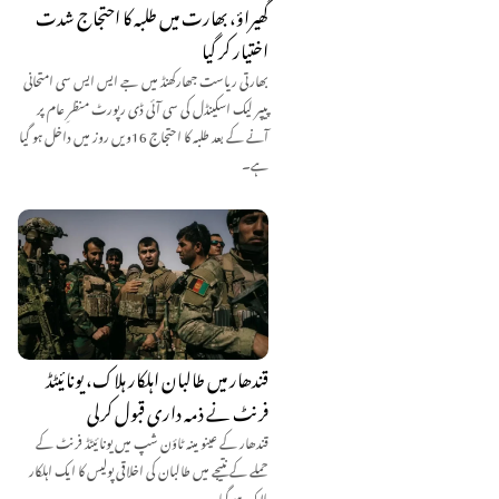
گھیراؤ، بھارت میں طلبہ کا احتجاج شدت
اختیار کر گیا
بھارتی ریاست جھارکھنڈ میں جے ایس ایس سی امتحانی
پیپر لیک اسکینڈل کی سی آئی ڈی رپورٹ منظرِ عام پر
آنے کے بعد طلبہ کا احتجاج 16ویں روز میں داخل ہو گیا
ہے۔
قندھار میں طالبان اہلکار ہلاک، یونائیٹڈ
فرنٹ نے ذمہ داری قبول کرلی
قندھار کے عینو مینہ ٹاؤن شپ میں یونائیٹڈ فرنٹ کے
حملے کے نتیجے میں طالبان کی اخلاقی پولیس کا ایک اہلکار
ہلاک ہو گیا۔