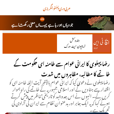
عربی
دری
پښتو
انگریزی
رضا پہلوی کا ایرانی عوام سے خامنہ ای حکومت کے
خاتمے کا مطالبہ، مظاہروں میں شدت
رضا پہلوی نے دعویٰ کیا کہ ایرانی عوام بالآخر آیت اللہ خامنہ ای کو
اقتدار سے ہٹا دیں گے اور اسلامی جمہوریہ کے خاتمے کی راہ ہموار
کریں گے۔ انہوں نے اس جدوجہد کو تاریخی تناظر میں پیش کرتے
ہوئے کہا کہ یہ ایک جابر اور بدعنوان نظام سے ایران کی آزادی کی
تحریک ہے۔