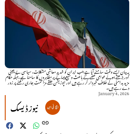
یہ بیان ایسے وقت سامنے آیا ہے جب ایران کو شدید معاشی مشکلات، سیاسی بے چینی
اور بڑھتے ہوئے عوامی غصے کے باعث وسیع پیمانے پر مظاہروں کا سامنا ہے، جبکہ حکام
مزید بدامنی کے خلاف خبردار کر رہے ہیں اور اپوزیشن حلقے مزاحمت جاری رکھنے پر زور
دے رہے ہیں۔
January 4, 2026
نیوز ڈیسک