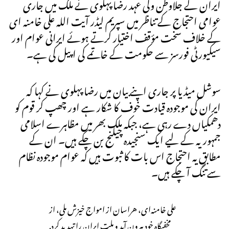
ایران کے جلاوطن ولی عہد رضا پہلوی نے ملک میں جاری
عوامی احتجاج کے تناظر میں سپریم لیڈر آیت اللہ علی خامنہ ای
کے خلاف سخت مؤقف اختیار کرتے ہوئے ایرانی عوام اور
سیکیورٹی فورسز سے حکومت کے خاتمے کی اپیل کی ہے۔
سوشل میڈیا پر جاری اپنے بیان میں رضا پہلوی نے کہا کہ
ایران کی موجودہ قیادت خوف کا شکار ہے اور چھپ کر قوم کو
دھمکیاں دے رہی ہے، جبکہ ملک بھر میں مظاہرے اسلامی
جمہوریہ کے لیے ایک سنجیدہ چیلنج بن چکے ہیں۔ ان کے
مطابق یہ احتجاج اس بات کا ثبوت ہیں کہ عوام موجودہ نظام
سے تنگ آ چکے ہیں۔
علی خامنه‌ای، هراسان از امواج خیزش ملی، از
مخفیگاه خود بیرون آمد و ملت ایران را تهدید کرد.