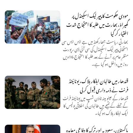
مودی حکومت کا پیپر لیک اسکینڈل پر
گھیراؤ، بھارت میں طلبہ کا احتجاج شدت
اختیار کر گیا
بھارتی ریاست جھارکھنڈ میں جے ایس ایس سی
امتحانی پیپر لیک اسکینڈل کی سی آئی ڈی رپورٹ
منظرِ عام پر آنے کے بعد طلبہ کا احتجاج 16ویں
روز میں داخل ہو گیا ہے۔
قندھار میں طالبان اہلکار ہلاک، یونائیٹڈ
فرنٹ نے ذمہ داری قبول کرلی
قندھار کے عینو مینہ ٹاؤن شپ میں یونائیٹڈ فرنٹ
کے حملے کے نتیجے میں طالبان کی اخلاقی پولیس کا
ایک اہلکار ہلاک ہو گیا۔
پاکستان، سعودیہ اور ترکیہ کا دفاعی معاہدہ