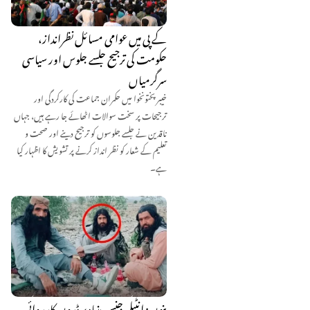
کے پی میں عوامی مسائل نظرانداز،
حکومت کی ترجیح جلسے جلوس اور سیاسی
سرگرمیاں
خیبر پختونخوا میں حکمران جماعت کی کارکردگی اور
ترجیحات پر سخت سوالات اٹھائے جا رہے ہیں، جہاں
ناقدین نے جلسے جلوسوں کو ترجیح دینے اور صحت و
تعلیم کے شعار کو نظر انداز کرنے پر تشویش کا اظہار کیا
ہے۔
بنوں: انٹیلی جنس بنیاد پر ڈرون کارروائی،