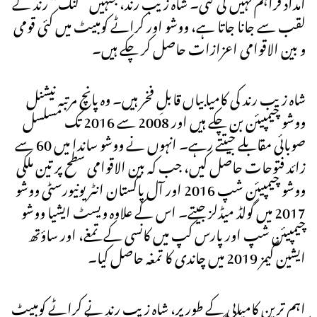
امداد فراہم نہیں کی گئی۔ شاہ زیب رند، جنہیں “کنگ” رند کے
لقب سے جانا جاتا ہے، ووشو اور کراٹے کومبیٹ میں کئی قومی
و بین الاقوامی اعزازات حاصل کر چکے ہیں۔
شاہ زیب رند کی کامیابیاں قابلِ فخر ہیں۔ وہ پانچ مرتبہ نیشنل
ووشو چیمپیئن بن چکے ہیں اور 2008 سے 2016 تک مسلسل
صوبائی مقابلے جیتتے رہے۔ انہوں نے ووشو ساندا میں 60 سے
زائد فتوحات حاصل کیں، جب کہ بین الاقوامی سطح پر تین ملکی
ووشو چیمپیئن شپ 2016 اور آل پاکستان انٹر یونیورسٹی ووشو
2017 میں گولڈ میڈلز جیتے۔ اس کے علاوہ ویسٹ ایشیا ووشو
چیمپیئن شپ اور پارس کپ میں کانسی کے تمغے، اور ساؤتھ
ایشین گیمز 2019 میں چاندی کا تمغہ حاصل کیا۔
اہم ترین کامیابی کے طور پر، شاہ زیب رند نے کراٹے کومبیٹ