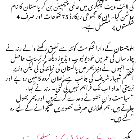
کی لائٹ ویٹ کیٹیگری میں عالمی چیمپیئن بن کر پاکستان کا نام
روشن کیا۔ ان کا مجموعی ریکارڈ 75 فتوحات اور صرف 4
شکستوں پر مشتمل ہے۔
بلوچستان کے دارالحکومت کوئٹہ سے تعلق رکھنے والے رند نے
چار سال کی عمر میں خود یوٹیوب ویڈیوز دیکھ کر تربیت حاصل
کی۔ انہوں نے دنیا بھر میں پاکستان کی نمائندگی کی لیکن وزیرِ
اعظم شہباز شریف کی جانب سے اعلان کردہ 5 ملین روپے اور
تربیتی امداد اب تک فراہم نہیں کی گئی۔ رند نے کہا،
“سیاست دان جھوٹے وعدے کرتے ہیں اور پھر بھول
جاتے ہیں، ہم کھلاڑی صرف تصویریں کھنچوانے کے لیے رہ
گئے ہیں۔”
دیکھیں:
افغان حکومت کا ٹی ٹی پی کو غیر مسلح کرنے اور