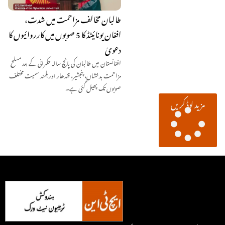
طالبان مخالف مزاحمت میں شدت،
افغان یونائیٹڈ کا 5 صوبوں میں کارروائیوں کا
دعویٰ
افغانستان میں طالبان کی پانچ سالہ حکمرانی کے بعد مسلح
مزاحمت بدخشاں، پنجشیر، قندھار اور ہلمند سمیت مختلف
صوبوں تک پھیل گئی ہے۔
مزید لوڈ کریں