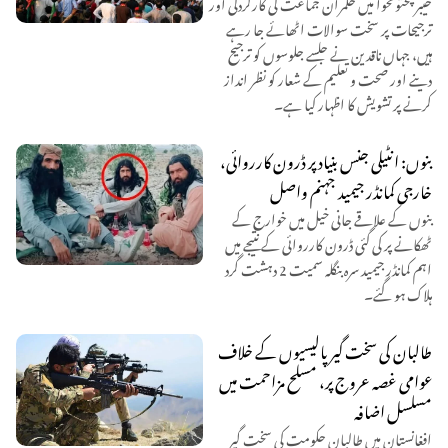
خیبر پختونخوا میں حکمران جماعت کی کارکردگی اور
ترجیحات پر سخت سوالات اٹھائے جا رہے
ہیں، جہاں ناقدین نے جلسے جلوسوں کو ترجیح
دینے اور صحت و تعلیم کے شعار کو نظر انداز
کرنے پر تشویش کا اظہار کیا ہے۔
بنوں: انٹیلی جنس بنیاد پر ڈرون کارروائی،
خارجی کمانڈر جیمید جہنم واصل
بنوں کے علاقے جانی خیل میں خوارج کے
ٹھکانے پر کی گئی ڈرون کارروائی کے نتیجے میں
اہم کمانڈر جیمید سرہ بنگلہ سمیت 2 دہشت گرد
ہلاک ہو گئے۔
طالبان کی سخت گیر پالیسیوں کے خلاف
عوامی غصہ عروج پر، مسلح مزاحمت میں
مسلسل اضافہ
افغانستان میں طالبان حکومت کی سخت گیر