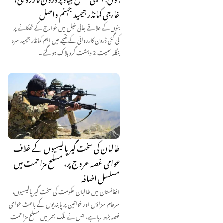
خارجی کمانڈر جیمید جہنم واصل
بنوں کے علاقے جانی خیل میں خوارج کے ٹھکانے پر
کی گئی ڈرون کارروائی کے نتیجے میں اہم کمانڈر جیمید سرہ
بنگلہ سمیت 2 دہشت گرد ہلاک ہو گئے۔
طالبان کی سخت گیر پالیسیوں کے خلاف
عوامی غصہ عروج پر، مسلح مزاحمت میں
مسلسل اضافہ
افغانستان میں طالبان حکومت کی سخت گیر پالیسیوں،
سرعام سزاؤں اور خواتین پر پابندیوں کے باعث عوامی
غصہ بڑھ رہا ہے، جس نے ملک بھر میں مسلح مزاحمت