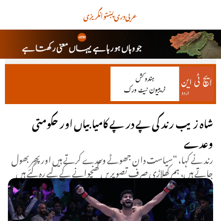
عربی
دری
پښتو
انگریزی
شاہ زیب رند کی پے در پے کامیابیاں اور حکومتی
وعدے
رند نے کہا، “سیاست دان جھوٹے وعدے کرتے ہیں اور پھر بھول
جاتے ہیں، ہم کھلاڑی صرف تصویریں کھنچوانے کے لیے رہ گئے ہیں