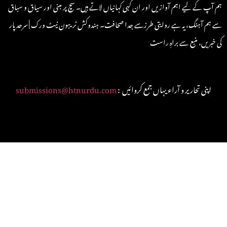
ہم آپ کے لیے اہم آوازیں اور ان کہی کہانیاں لاتے ہیں۔ سچ پر مبنی اور سیاق و سباق
سے ہم آہنگ، یہ ہے روایتی طرزسے جدا صحافت۔ ہندوکش ٹریبون نیٹ ورک | سرحد پار
کی خبریں، منبع سے براہِ راست
: اپنی تحاریر و آراء یہاں جمع کروائیں
submissions@htnurdu.com