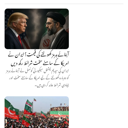
آبنائے ہرمز کھولنے کی قیمت؟ ایران نے
امریکا کے سامنے سخت شرائط رکھ دیں
ایران کی سپریم نیشنل سیکیورٹی کونسل نے آبنائے ہرمز
کو دوبارہ کھولنے کے لیے امریکا کے سامنے سخت اور
بنیادی شرائط عائد کر دی ہیں۔