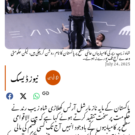
شاہ زیب رند کی کامیابیاں عالمی سطح پر پاکستان کا نام روشن کر چکی ہیں، لیکن حکومتی
وعدے آج تک پورے نہ ہوئے۔
July 24, 2025
نیوز ڈیسک
پاکستان کے مایہ ناز مارشل آرٹس کھلاڑی شاہ زیب رند نے
حکومت پر سخت تنقید کرتے ہوئے کہا ہے کہ بین الاقوامی
سطح پر کامیابیوں کے باوجود انہیں آج تک کسی قسم کی مالی