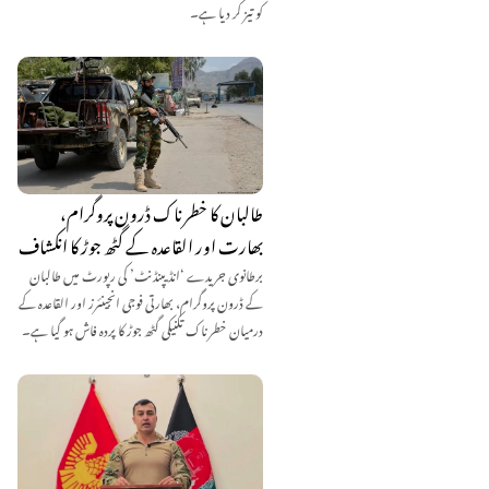
کو تیز کر دیا ہے۔
طالبان کا خطرناک ڈرون پروگرام،
بھارت اور القاعدہ کے گٹھ جوڑ کا انکشاف
برطانوی جریدے ‘انڈیپنڈنٹ’ کی رپورٹ میں طالبان
کے ڈرون پروگرام، بھارتی فوجی انجینئرز اور القاعدہ کے
درمیان خطرناک تکنیکی گٹھ جوڑ کا پردہ فاش ہو گیا ہے۔