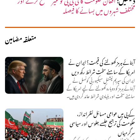
مختلف شہروں میں بسانے کا فیصلہ
متعلقہ مضامین
آبنائے ہرمز کھولنے کی قیمت؟ ایران نے
امریکا کے سامنے سخت شرائط رکھ دیں
ایران کی سپریم نیشنل سیکیورٹی کونسل نے
آبنائے ہرمز کو دوبارہ کھولنے کے لیے امریکا کے
سامنے سخت اور بنیادی شرائط عائد کر دی ہیں۔
کے پی میں عوامی مسائل نظرانداز،
حکومت کی ترجیح جلسے جلوس اور سیاسی
سرگرمیاں