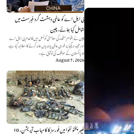
بی ایل اے کو عالمی دہشت گرد فہرست میں
شامل کیا جائے، چین
چین نے اقوام متحدہ کی سلامتی کونسل میں کالعدم بی ایل اے
اور مجید بریگیڈ پر فوری عالمی پابندیاں عائد کرنے کا مطالبہ کیا ہے،
جو پاکستان کے مؤقف کی توثیق ہے۔
August 7, 2026
خیبرپختونخوا میں فورسز کا کامیاب آپریشن، 10