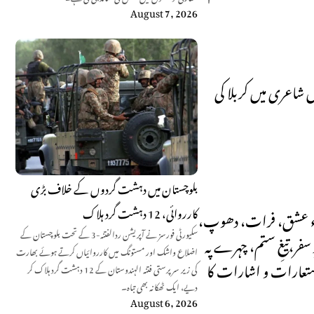
August 7, 2026
 شاعری میں کربلا کی
بلوچستان میں دہشت گردوں کے خلاف بڑی
کارروائی، 12 دہشت گرد ہلاک
کوچہء عشق، فرات، دھوپ،
سکیورٹی فورسز نے آپریشن ردالفتنہ-3 کے تحت بلوچستان کے
 سفر،تیغِ ستم، چہرے پہ
اضلاع واشک اور مستونگ میں کارروائیاں کرتے ہوئے بھارت
ر استعارات و اشارات کا
کی زیر سرپرستی فتنہ الہندوستان کے 12 دہشت گرد ہلاک کر
دیے، ایک ٹھکانہ بھی تباہ۔
August 6, 2026