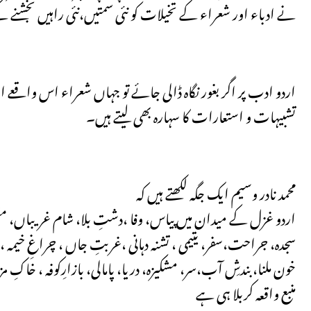
نے ادباء اور شعراء کے تخیلات کو نئی سمتیں،نئی راہیں بخشنے
اردو ادب پر اگر بغور نگاہ ڈالی جائے تو جہاں شعراء اس واقعے
تشبیہات و استعارات کا سہارہ بھی لیتے ہیں۔
محمد نادر وسیم ایک جگہ لکھتے ہیں کہ
اردو غزل کے میدان میں پیاس، وفا ،دشتِ بلا، شام غریباں، مقت
سجدہ، جراحت،سفر، یتیمی ، تشنہ دہانی ،غربتِ جاں ، چراغِ خیمہ ،
خون ملنا، بندشِ آب،سر، مشکیزہ، دریا، پامالی، بازارِکوفہ ، خاکِ
منبع واقعہ کربلا ہی ہے