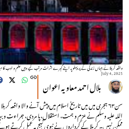
واقعہ کربلا نے جہاں زندگی کے پر پہلو پہ اپنے گہرے اثرات مرتب کیے وہیں علم و ادب کا می
July 4, 2025
بلال احمد معاویہ اعوان
سن٦۳ ہجری میں میں تاریخ اسلام میں پیش آنے والا واقع
اللہ علیہ وسلم نے عزم و ہمت، استقلال،پا مردی، جراءت و بہادری
ممکن نہیں۔ کربلا کے کرداروں نے نبوی نہج پہ عمل کرتے ہوئے 