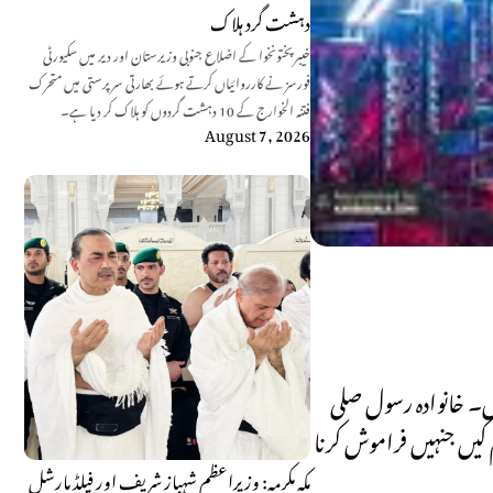
دہشت گرد ہلاک
خیبرپختونخوا کے اضلاع جنوبی وزیرستان اور دیر میں سکیورٹی
فورسز نے کارروائیاں کرتے ہوئے بھارتی سرپرستی میں متحرک
فتنہ الخوارج کے 10 دہشت گردوں کو ہلاک کر دیا ہے۔
August 7, 2026
ں۔ خانوادہ رسول صلی
 کیں جنہیں فراموش کرنا
مکہ مکرمہ: وزیراعظم شہباز شریف اور فیلڈ مارشل