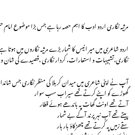
مرثیہ نگاری اردو ادب کا اہم حصہ رہا ہے جس بڑا موضوع امام ح
اردو شاعری میں میر انیس کا شمار بڑے مرثیہ نگاروں میں ہوتا 
نگاری،تشبیہات و استعارات، کردار نگاری ،قصیدے کی شان و
آپ نے اپنی شاعری میں میدان کربلا کی منظر نگاری جس شاندار 
گھوڑے کو اپنے کرتے تھے سیراب سب سوار
آتے تھے اونٹ گھات پہ باندھے ہوئے قطار
پیتے تھے آبِ نہر پرند آکے بے شمار
سقے زمیں پہ کرتے تھے چھڑکاؤ بار بار