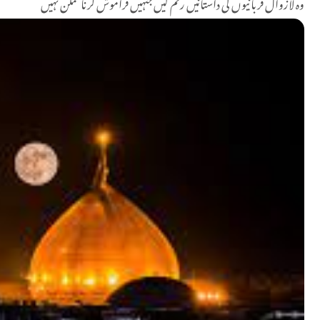
وہ لازوال قربانیوں کی داستانیں رقم کیں جنہیں فراموش کرنا ممکن نہیں