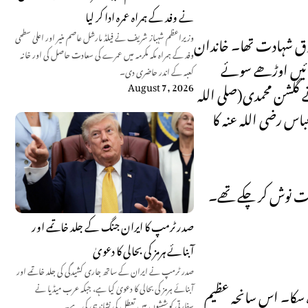
نے وفد کے ہمراہ عمرہ ادا کر لیا
 شوق شہادت تھا۔ خاندان
وزیراعظم شہباز شریف نے فیلڈ مارشل عاصم منیر اور اعلیٰ سطحی
وفد کے ہمراہ مکہ مکرمہ میں عمرے کی سعادت حاصل کی اور خانہ
قبائیں اوڑھے سوئے
کعبہ کے اندر حاضری دی۔
August 7, 2026
 گلشن محمدی(صلی اللہ
اس رضی اللہ عنہ کا
دت نوش کر چکے تھے۔
صدر ٹرمپ کا ایران جنگ کے جلد خاتمے اور
آبنائے ہرمز کی بحالی کا دعویٰ
صدر ٹرمپ نے ایران کے ساتھ جاری کشیدگی کی جلد خاتمے اور
آبنائے ہرمز کی بحالی کا دعویٰ کیا ہے، جبکہ عرب میڈیا نے
ہ سکا۔ اس سانحہ عظیم
سفارتی کوششوں میں تعطل کی نشاندہی کی ہے۔