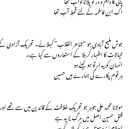
پانی کا دام و در کو پلانا ثواب تھا
اک ابن فاطمہ کے لئے قحطِ آب تھا
جوش ملیح آبادی جو “شاعر انقلاب” کہلائے۔ تحریک آزادی کے
خیالات کا اظہار کربلا کے استعاروں سے کیا ہے۔
انسان کو بیدار تو ہو لینے دو
ہر قوم پکارے گی ہمارے ہیں حسین
مولانا محمد علی جوہر جو تحریکِ خلافت کے قائدین میں سے تھے اور 
قتلِ حسین اصل میں مرگِ یزید ہے
اسلام زندہ ہوتا ہے ہر کربلا کے بعد