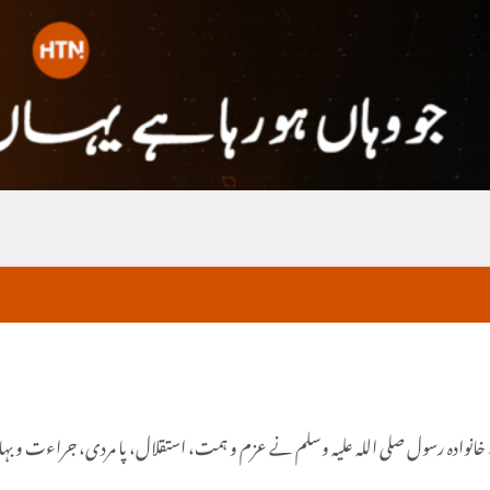
وادہ رسول صلی اللہ علیہ وسلم نے عزم و ہمت، استقلال، پا مردی، جراءت و بہادری