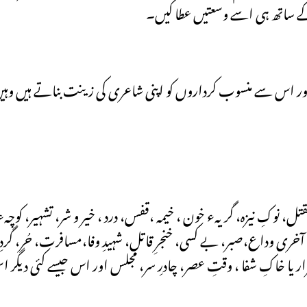
 کے ساتھ ہی اسے وسعتیں عطا کیں۔
 اور اس سے منسوب کرداروں کو اپنی شاعری کی زینت بناتے ہیں وہیں
ل، نوکِ نیزہ، گریہء خون ، خیمہ ،قفس، درد ، خیر و شر، تشہیر، 
 آخری وداع،صبر، بے کسی، خنجرِ قاتل، شہیدِ وفا،مسافرت، حُر، گردِ
 مزار یا خاکِ شفا ، وقتِ عصر، چادرِ سر، مجلس اور اس جیسے کئی دیگ