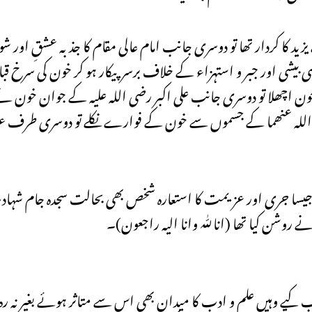
د کا کردار تھا تو دوسری جانب امام عالی مقام کا جذبہ عشقِ اور
می بیشی اور جبر و استہزاء کے خلاف برسرپیکار ہو کر خون کی سرخ 
 اچھلا تو دوسری جانب علی اکبر رضی اللہ علیہ کے جوان خون نے
ی اللہ عنھما کے جسموں سے خون کے فوارے نکلے تو دوسری طرف عب
م جیسا جری اور عزیمت کا استعارہ شخص بھی بحالت سجدہ جام شہا
روشن کیا تھا (انا للّٰہ وانا الیہ راجعون)۔
تب کیے وہیں علم و ادب کا میدان بھی اس سے متاثر ہوئے بغیر نہ ر