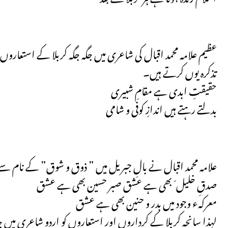
عظیم علامہ محمد اقبال کی شاعری میں جگہ جگہ کربلا کے استعاروں 
تذکرہ یوں کرتے ہیں۔
حقیقتِ ابدی ہے مقامِ شبیری
بدلتے رہتے ہیں اندازِ کوفی و شامی
علامہ محمد اقبال نے بالِ جبریل میں ” ذوق و شوق” کے نام سے 
صدقِ خلیل ؑ بھی ہے عشق صبر حسین بھی ہے عشق
معرکہء وجود میں بدر و حنین بھی ہے عشق
لہذا سانحہ کربلا کے کرداروں اور استعاروں کو اردو شاعری میں جا