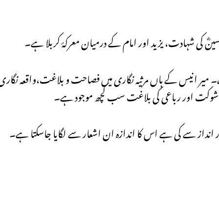
سینؓ کی شہادت، یزید اور امام کے درمیان معرکۂ کربلا ہے۔
ہے۔ میر انیس کے ہاں مرثیہ نگاری میں فصاحت و بلاغت،واقعہ نگاری
 شوکت اور رباعی کی بلاغت سب کچھ موجود ہے۔
انداز سے کی ہے اس کا اندازہ ان اشعار سے لگایا جاسکتا ہے۔