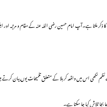
کا ذکر ملتا ہے۔آپ امام حسین رضى الله عنہ کے مقام و مرتبہ اور اہل 
نظم لکھی اس میں واقعہ کربلا کے متعلق تلمیحات یوں بیان کرتے 
 بجا تلاش کیا جا سکتا ہے۔