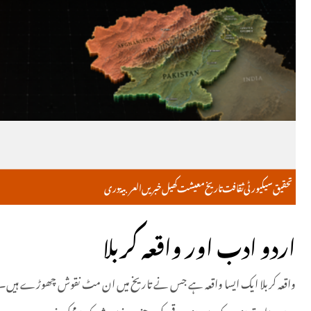
تحقیق
سیکیورٹی
ثقافت
تاریخ
معیشت
کھیل
خبریں
العربية
دری
اردو ادب اور واقعہ کربلا
واقعہ کربلا ایک ایسا واقعہ ہے جس نے تاریخ میں ان مٹ نقوش چھوڑے ہیں۔ خان