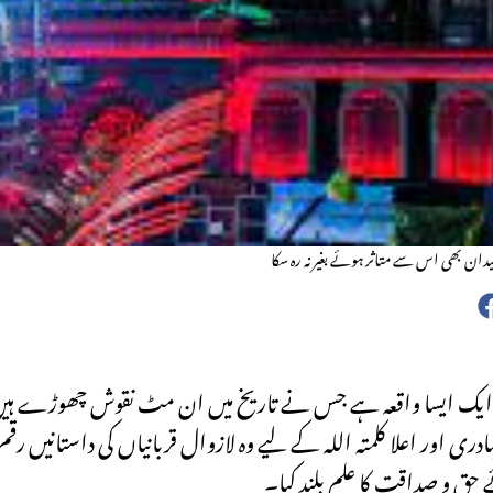
دان بھی اس سے متاثر ہوئے بغیر نہ رہ سکا
ہ کربلا ایک ایسا واقعہ ہے جس نے تاریخ میں ان مٹ نقوش چھوڑے ہی
 اور اعلا کلمتہ اللہ کے لیے وہ لازوال قربانیاں کی داستانیں رقم
حق و صداقت کا علم بلند کیا۔