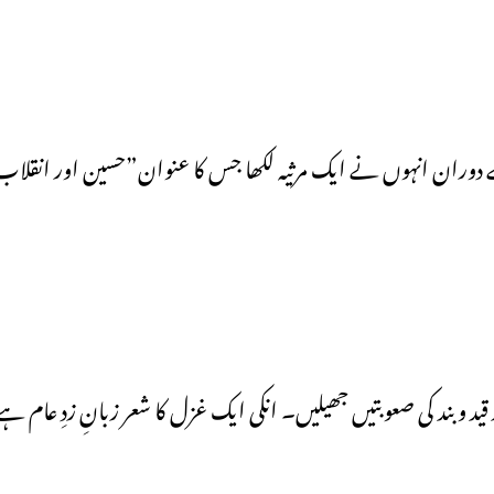
 دوران انہوں نے ایک مرثیہ لکھا جس کا عنوان”حسین اور انقلا
قید و بند کی صعوبتیں جھیلیں۔ انکی ایک غزل کا شعر زبانِ زدِ عام ہ