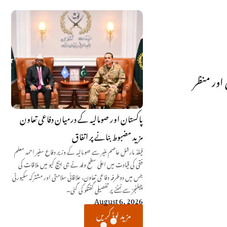
 اور منظر
پاکستان اور صومالیہ کے درمیان دفاعی تعاون
مزید مضبوط بنانے پر اتفاق
فیلڈ مارشل عاصم منیر سے صومالیہ کے وزیر دفاع سفیر احمد معلم
فقی کی قیادت میں اعلیٰ سطح وفد نے جی ایچ کیو میں ملاقات کی
جس میں دوطرفہ دفاعی تعاون، علاقائی سلامتی اور مشترکہ سکیورٹی
چیلنجز سے نمٹنے پر تفصیلی گفتگو کی گئی۔
August 6, 2026
مزید لوڈ کریں