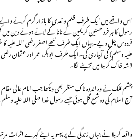
اس واقعے میں ایک طرف ظلم و تعدی کا بازار گرم کرنے والے یزی
رسول کا ہر فرد حسنین کریمین کے نانا کے لائے ہوئے دین میں ک
فردوس چل دیے۔یہاں ایک طرف ننھے اصغر رضی اللہ علیہ کا خون
علیہ وسلم) کی آبیاری کی۔ایک طرف ابوبکر، عمر اور عثمان رض
لاشہ خاک کربلا میں تڑپنے لگا۔
چشم فلک نے وہ اندوہ ناک منظر بھی دیکھا جب امام عالی مقا
آج اسلام کی وہ شمع گل ہوئی جسے رسول خدا صلی اللہ علیہ وسلم نے 
واقعہ کربلا نے جہاں زندگی کے پر پہلو پہ اپنے گہرے اثرات مر