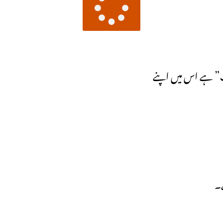
ب” ہے اس میں اپنے
ے۔