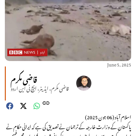
June 5, 2025
قاضی مکرم
قاضی مکرم، ایڈیٹر، ایچ ٹی این اردو
اسلام آباد (06 جون 2025)
پاکستان کے وزارت خارجہ کے ترجمان نے تصدیق کی ہے کہ ایرانی حکام نے
ایران کے صوبہ سیستان بلوچستان میں دو پاکستانی شہریوں مُجاہد اور محمد فہیم،