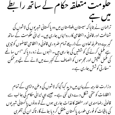
حکومت متعلقہ حکام کے ساتھ رابطے
میں ہے
ترجمان نے بتایا کہ سیستان بلوچستان میں دو پاکستانی شہریوں کی لاشوں کی
شناخت اور قانونی و انتظامی کارروائیاں جاری ہیں۔ ایرانی حکومت کے ساتھ
گہرے دوطرفہ تعاون کے ذریعے تمام ضروری قانونی و انتظامی تقاضوں کو تیزی
سے مکمل کرنے کی کوششیں کی جا رہی ہیں۔ انہوں نے زور دیا کہ “اس سانحے
کی مکمل تفتیش اور مجرموں کو انصاف کے کٹہرے میں لانے کے لیے ہر ممکن
سفارتی کوشش جاری ہے۔”
وزارت خارجہ کے بیان میں مزید کہا گیا کہ لاشوں کی وطن واپسی کے تمام
انتظامات کو حتمی شکل دے دی گئی ہے۔ جیسے ہی ایرانی حکام کی جانب سے
قانونی رضامندی اور متعلقہ کاغذات جاری ہوں گے تو دونوں پاکستانی شہریوں
کی باقیات کو فوری طور پر پاکستان منتقل کر دیا جائے گا، تاکہ ان کی آخری