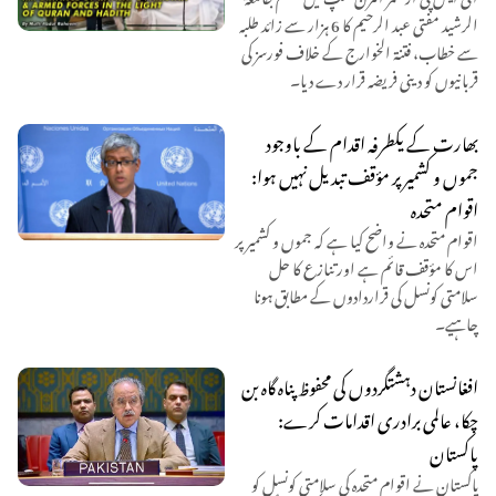
الرشید مفتی عبد الرحیم کا 6 ہزار سے زائد طلبہ
سے خطاب، فتنۃ الخوارج کے خلاف فورسز کی
قربانیوں کو دینی فریضہ قرار دے دیا۔
بھارت کے یکطرفہ اقدام کے باوجود
جموں و کشمیر پر مؤقف تبدیل نہیں ہوا:
اقوام متحدہ
اقوام متحدہ نے واضح کیا ہے کہ جموں و کشمیر پر
اس کا مؤقف قائم ہے اور تنازع کا حل
سلامتی کونسل کی قراردادوں کے مطابق ہونا
چاہیے۔
افغانستان دہشتگردوں کی محفوظ پناہ گاہ بن
چکا، عالمی برادری اقدامات کرے:
پاکستان
پاکستان نے اقوام متحدہ کی سلامتی کونسل کو