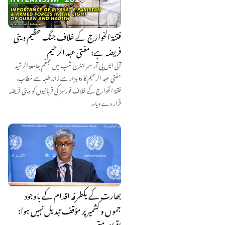
فتنۃ الخوارج کے خلاف جنگ عظیم دینی
فریضہ ہے: مفتی عبد الرحیم
آئی ایس پی آر سمر انٹرن شپ میں مہتمم جامعۃ الرشید
مفتی عبد الرحیم کا 6 ہزار سے زائد طلبہ سے خطاب،
فتنۃ الخوارج کے خلاف فورسز کی قربانیوں کو دینی فریضہ
قرار دے دیا۔
بھارت کے یکطرفہ اقدام کے باوجود
جموں و کشمیر پر مؤقف تبدیل نہیں ہوا:
اقوام متحدہ