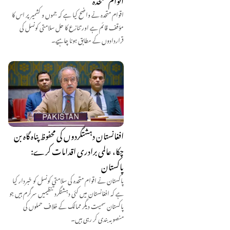
اقوام متحدہ نے واضح کیا ہے کہ جموں و کشمیر پر اس کا
مؤقف قائم ہے اور تنازع کا حل سلامتی کونسل کی
قراردادوں کے مطابق ہونا چاہیے۔
افغانستان دہشتگردوں کی محفوظ پناہ گاہ بن
چکا، عالمی برادری اقدامات کرے:
پاکستان
پاکستان نے اقوام متحدہ کی سلامتی کونسل کو خبردار کیا
ہے کہ افغانستان میں کئی دہشتگرد تنظیمیں سرگرم ہیں جو
پاکستان سمیت دیگر ممالک کے خلاف حملوں کی
منصوبہ بندی کر رہی ہیں۔