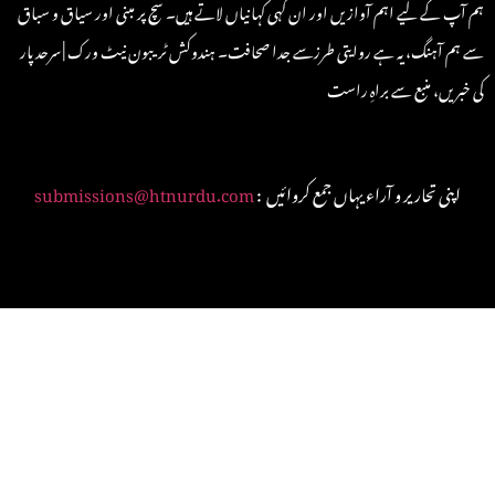
ہم آپ کے لیے اہم آوازیں اور ان کہی کہانیاں لاتے ہیں۔ سچ پر مبنی اور سیاق و سباق
سے ہم آہنگ، یہ ہے روایتی طرزسے جدا صحافت۔ ہندوکش ٹریبون نیٹ ورک | سرحد پار
کی خبریں، منبع سے براہِ راست
: اپنی تحاریر و آراء یہاں جمع کروائیں
submissions@htnurdu.com