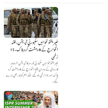
خیبر پختونخوا میں سکیورٹی آپریشن، فتنہ
الخوارج کے 8 دہشت گرد ہلاک، 15
زخمی
خیبر پختونخوا میں سکیورٹی فورسز کا آپریشن الرصاد،
کارروائی کے دوران فتنۃ الخوارج کے 8 دہشت گرد
ہلاک اور 15 زخمی ہو گئے، جبکہ اہم کمانڈر بھی مارے
گئے۔