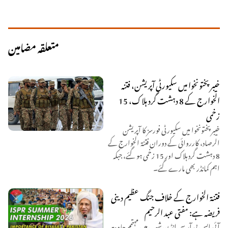
متعلقہ مضامین
خیبر پختونخوا میں سکیورٹی آپریشن، فتنہ
الخوارج کے 8 دہشت گرد ہلاک، 15
زخمی
خیبر پختونخوا میں سکیورٹی فورسز کا آپریشن
الرصاد، کارروائی کے دوران فتنۃ الخوارج کے
8 دہشت گرد ہلاک اور 15 زخمی ہو گئے، جبکہ
اہم کمانڈر بھی مارے گئے۔
فتنۃ الخوارج کے خلاف جنگ عظیم دینی
فریضہ ہے: مفتی عبد الرحیم
آئی ایس پی آر سمر انٹرن شپ میں مہتمم جامعۃ