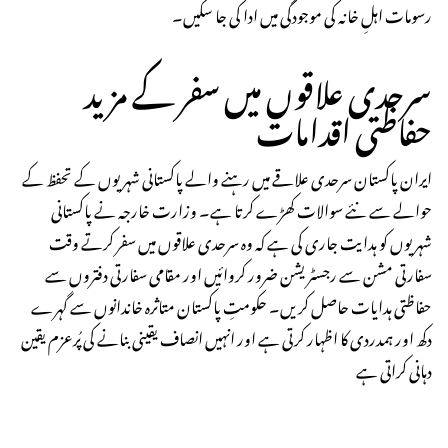
رسومات اہلِ خانہ کی موجودگی میں ادا کی جا سکیں۔
سرحدی علاقوں میں سفر کے مزید
حفاظتی اقدامات
ایران پاکستان سرحدی علاقے میں رہنے والے پاکستانی شہریوں کے تحفظ کے
حوالے سے نئے سوالات کھڑے کرتا ہے۔ وزارت خارجہ نے پاکستانی
شہریوں کو ہدایت جاری کی ہے کہ وہ سرحدی علاقوں میں سفر کرتے وقت
سفارتی مشن سے رجسٹریشن ضرور کروائیں اور مقامی سفارتی دفتروں سے
حفاظتی ہدایات حاصل کریں۔ حکومتِ پاکستان متاثرہ خاندانوں سے گہرے
دکھ اور ہمدردی کا اظہار کرتی ہے اور انہیں انصاف یقینی بنانے کی پُرعزم یقین
دہانی کراتی ہے