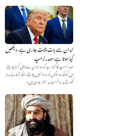
ایران سے بات چیت جاری ہے، دیکھیں
کیا ہوتا ہے: صدر ٹرمپ
صدر ٹرمپ کا کہنا ہے کہ وہ ایران سے ڈیل کرنا چاہتے
ہیں کیونکہ وہ لوگوں کو مارنا نہیں چاہتے، جبکہ آبنائے ہرمز
کھولنے پر مذاکرات بدستور جاری ہیں۔