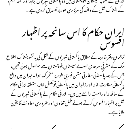
کے المناک قتل کے واقعہ کی سرکاری طور پر تصدیق کر دی ہے۔
ایران حکام کا اس سانحہ پر اظہار
افسوس
ترجمان دفتر خارجہ کے مطابق پاکستانی شہریوں کے قتل کی یہ تشویشناک اطلاع
ملک کے مشرقی سرحدی صوبے سیستان بلوچستان سے موصول ہوئی تھیں،
جس کے بعد پاکستانی سفارتی مشن فوری طور پر متحرک ہوا۔ تہران میں واقع
پاکستانی سفارت خانہ اور زاہدان میں پاکستانی قونصل خانہ، متعلقہ ایرانی حکام
کے ساتھ براہ راست رابطے میں ہیں۔ ایرانی حکام نے پاکستانی شہریوں کے
قتل پر اظہار افسوس کرتے ہوئے مکمل تعاون اور ضروری معاونت کا یقین
دلایا ہے۔