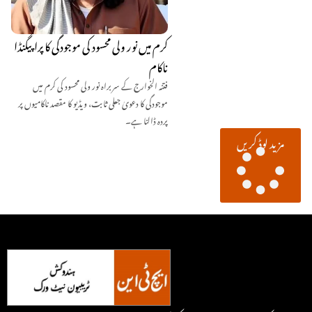
کرم میں نور ولی محسود کی موجودگی کا پراپیگنڈا
ناکام
فتنہ الخوارج کے سربراہ نور ولی محسود کی کرم میں
موجودگی کا دعویٰ جعلی ثابت، ویڈیو کا مقصد ناکامیوں پر
پردہ ڈالنا ہے۔
مزید لوڈ کریں