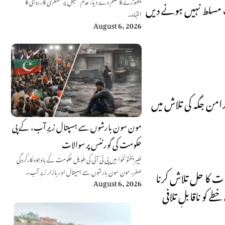
چھوڑنے کا حکم دے دیا، عدم تعمیل پر عسکری کارروائی کا
نگ مسلط نہیں ہونے دیں
انتباہ۔
August 6, 2026
امن جگہ کی تلاش میں
مون سون بارشوں سے ہسپتال زیرِ آب، کے پی
حکومت کی گورننس پر سوالات
خیبرپختونخوا میں پی ٹی آئی کی طویل حکومت کے باوجود کارکردگی
صفر، مون سون بارشوں سے ہسپتال اور بازار زیرِ آب۔
رات کا حل تلاش کرنا
August 6, 2026
ے کو ناقابلِ تلافی