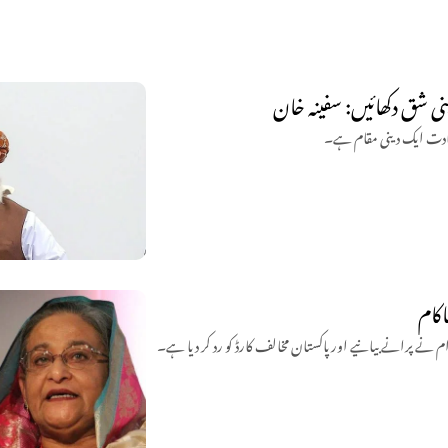
ی شق دکھائیں: سفینہ خان
، شہادت ایک دینی مقام ہے۔
اکام
ام نے پرانے بیانیے اور پاکستان مخالف کارڈ کو رد کر دیا ہے۔