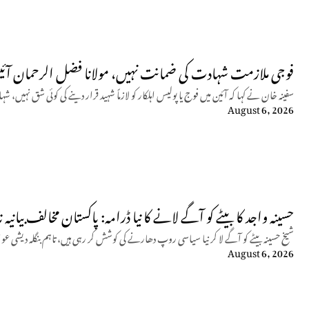
فوجی ملازمت شہادت کی ضمانت نہیں، مولانا فضل الرحمان آئین
سفینہ خان نے کہا کہ آئین میں فوج یا پولیس اہلکار کو لازماً شہید قرار دینے کی کوئی شق نہیں
August 6, 2026
حسینہ واجد کا بیٹے کو آگے لانے کا نیا ڈرامہ: پاکستان مخالف بیانیہ ن
شیخ حسینہ بیٹے کو آگے لا کر نیا سیاسی روپ دھارنے کی کوشش کر رہی ہیں، تاہم بنگلہ دیشی عو
August 6, 2026