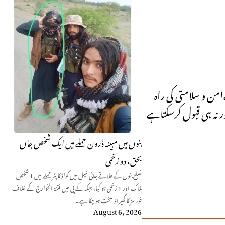
من و سلامتی کی راہ
ور نہ ہی قبول کرسکتاہے
بنوں میں مبینہ ڈرون حملے میں ایک شخص جاں
بحق، دو زخمی
ضلع بنوں کے علاقے جانی خیل میں کواڈ کاپٹر حملے میں 1 شخص
ہلاک اور 1 زخمی ہو گیا، جبکہ کے پی میں فتنۃ الخوارج کے خلاف
فورسز کا گھیراؤ سخت ہو چکا ہے۔
August 6, 2026