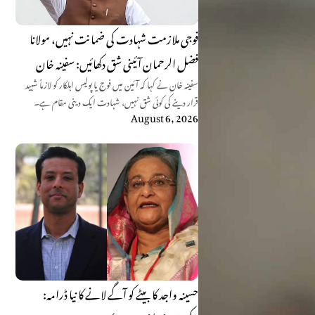
فوجی ملازمت شہادت کی ضمانت نہیں، مولانا
فضل الرحمان آئینی شق دکھائیں: سفینہ خان
سفینہ خان نے کہا کہ آئین میں فوج یا پولیس اہلکار کو لازماً شہید
قرار دینے کی کوئی شق نہیں، شہادت ایک دینی مقام ہے۔
August 6, 2026
حسینہ واجد کا بیٹے کو آگے لانے کا نیا ڈرامہ: