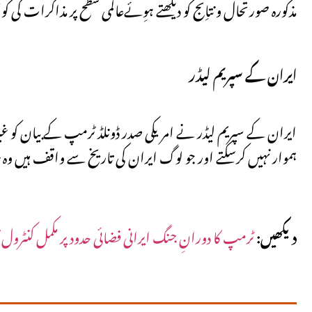
مذکورہ صورتحال و نتاِئج کو دیکھتے ہوِئےعالمی سطح پر مذاکرات کی 
ایران کے سپریم لیڈر
ایران کے سپریم لیڈر نے امریکی صدر ڈونلڈ ٹرمپ کے بیان کو غی
ہموار نہیں کرسکتے اور جو لوگ ایران کی تاریخ سے واقف ہیں وہ بخو
دیکھیں:
ٹرمپ کا دورانِ جنگ ایرانی فضائی حدود پر مکمل کنٹرول ک