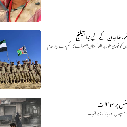
م، طالبان کے لیے نیا چیلنج
ں کو فوری طور پر افغانستان چھوڑنے کا حکم دے دیا، عدم
نس پر سوالات
 ہسپتال اور بازار زیرِ آب۔