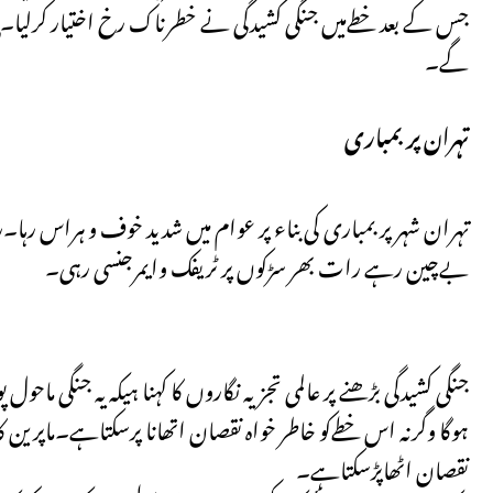
جس کے بعد خطےمیں جنگی کشیدگی نے خطرناک رخ اختیار کرلیا۔ٖایر
گے۔
تہران پر بمباری
تہران شہر پر بمباری کی بناء پر عوام میں شدید خوف و ہراس ر
بےچین رہے رات بھر سڑکوں پر ٹریفک وایمرجنسی رہی۔
جنگی کشیدگی بڑھنے پر عالمی تجزیہ نگاروں کا کہنا ہیکہ یہ جنگی م
ہوگا وگرنہ اس خطےکو خاطر خواہ نقصان اتھانا پرسکتاہے۔ماپرین کا کہ
نقصان اٹھاپڑسکتاہے۔