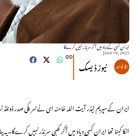
ایران کسی کےدباؤ میں آکر سرنِڈر نہیں کرےگا
June 19, 2025
نیوز ڈیسک
ایران کےسپریم لیڈر آیت اللہ خامنہ ای نےامریکی صدر ڈونلڈ ٹ
انکا کہنا تھا ایران کسی دباؤ میں آکر کھبی سرنِڈر نہیں کرےگا۔