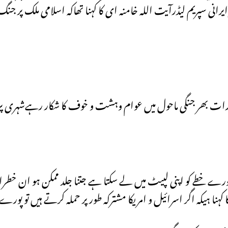
انی سپریم لیڈرآیت اللہ خامنہ ای کا کہنا تھاکہ اسلامی ملک پر ج
ہا۔رات بھر جنگی ماحول میں عوام وہشت و خوف کا شکار رہےشہری پر
احول پورے خطے کو اپنی لپیٹ میں لے سکتا ہے جتنا جلد ممکن ہو ان خط
نا ہیکہ اگر اسرائیل و امریکا مشترکہ طور پر حملہ کرتے ہیں تو پورے خط