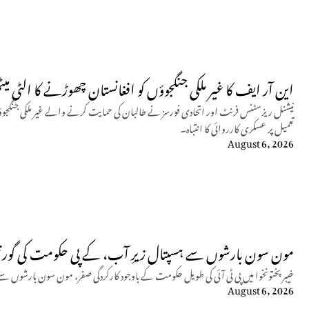
این آر ایف کا غیر ملکی جنگجوؤں کو افغانستان چھوڑنے کا الٹی میٹ
نیشنل ریزسٹنس فرنٹ اور اتحادی فورسز نے طالبان کی حمایت کرنے والے غیر ملکی جنگجوؤ
تعمیل پر عسکری کارروائی کا انتباہ۔
August 6, 2026
مون سون بارشوں سے ہسپتال زیرِ آب، کے پی حکومت کی گورن
خیبرپختونخوا میں پی ٹی آئی کی طویل حکومت کے باوجود کارکردگی صفر، مون سون بارشوں سے
August 6, 2026