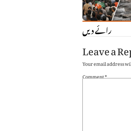
رائے دیں
Leave a Re
Your email address wil
Comment
*