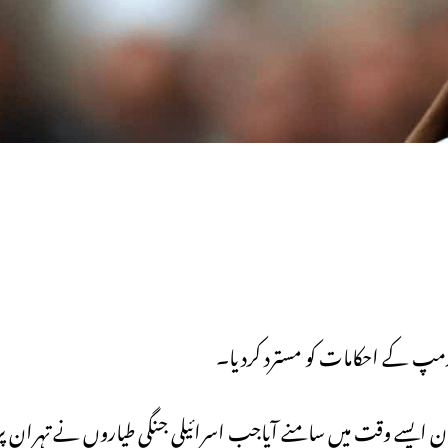
رمپ کے احکامات کو مسترد کردیا۔
یہ بیان ایسے وقت میں سامنے آیاجب اسرائیلی جنگی طیاروں نے تہران پ