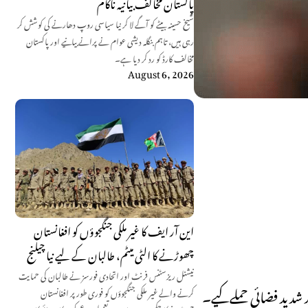
پاکستان مخالف بیانیہ ناکام
شیخ حسینہ بیٹے کو آگے لا کر نیا سیاسی روپ دھارنے کی کوشش کر
رہی ہیں، تاہم بنگلہ دیشی عوام نے پرانے بیانیے اور پاکستان
مخالف کارڈ کو رد کر دیا ہے۔
August 6, 2026
این آر ایف کا غیر ملکی جنگجوؤں کو افغانستان
چھوڑنے کا الٹی میٹم، طالبان کے لیے نیا چیلنج
نیشنل ریزسٹنس فرنٹ اور اتحادی فورسز نے طالبان کی حمایت
ر شدید فضائی حملےکیے۔
کرنے والے غیر ملکی جنگجوؤں کو فوری طور پر افغانستان