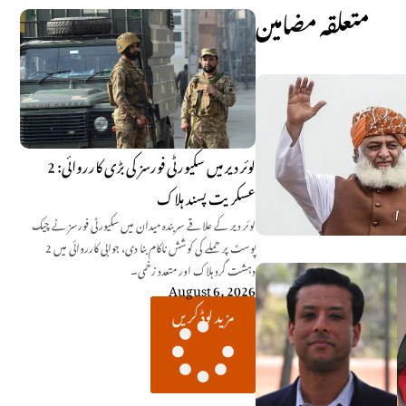
متعلقہ مضامین
لوئر دیر میں سکیورٹی فورسز کی بڑی کارروائی: 2
عسکریت پسند ہلاک
لوئر دیر کے علاقے سربندہ میدان میں سکیورٹی فورسز نے چیک
پوسٹ پر حملے کی کوشش ناکام بنا دی، جوابی کارروائی میں 2
دہشت گرد ہلاک اور متعدد زخمی۔
August 6, 2026
مزید لوڈ کریں