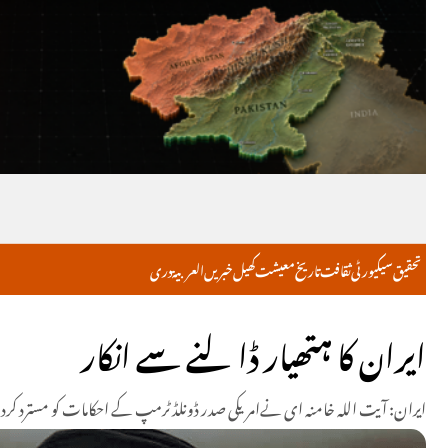
تحقیق
سیکیورٹی
ثقافت
تاریخ
معیشت
کھیل
خبریں
العربية
دری
ایران کا ہتھیار ڈالنے سے انکار
ایران: آیت اللہ خامنہ ای نےامریکی صدر ڈونلڈ ٹرمپ کے احکامات کو مسترد کردی