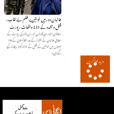
طالبان دور میں خواتین پر ظلم بے نقاب،
قتل و تشدد کے 231 واقعات رپورٹ
برطانوی اخبار دی گارڈین اور زن ٹائمز کی رپورٹ کے
مطابق طالبان کے اقتدار کے بعد افغانستان کے 10
صوبوں میں خواتین کے قتل کے 231 کیسز ریکارڈ کیے
گئے ہیں۔
مزید لوڈ کریں