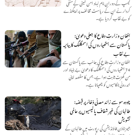
کیمپ کے دوران نام نہاد امن کمیٹی کے منفی
کردار نے ان کے ریاست مخالف پراپیگنڈے
کو بے نقاب کر دیا ہے۔
افغان وزارتِ دفاع کا جعلی دعویٰ:
پاکستان سے ہتھیاروں کی اسمگلنگ کا بیانیہ
بے نقاب
افغان وزارتِ دفاع کی جانب سے پاکستان سے
74 ہتھیاروں کی اسمگلنگ کا دعویٰ بے بنیاد اور
من گھڑت ثابت ہوا ہے، جس کا مقصد اپنی
اندرونی ناکامیوں کو چھپانا ہے۔
چودہ سو سے زائد معدنی ذخائر پر قبضہ:
طالبان کی غیر شفاف پالیسیوں پر عالمی
تشویش
جیمز ٹاؤن فاؤنڈیشن کی رپورٹ میں طالبان کے
زیرِ انتظام افغانستان کے معدنی شعبے میں غیر