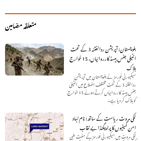
متعلقہ مضامین
بلوچستان: آپریشن ردالفتنہ 3 کے تحت
انٹیلی جنس بیسڈ کارروائیاں، 15 خوارج
ہلاک
سیکیورٹی فورسز نے بلوچستان میں آپریشن
ردالفتنہ 3 کے تحت مختلف اضلاع میں انٹیلی
جنس بیسڈ کارروائیاں کرتے ہوئے 15 خوارج
کو ہلاک کر دیا ہے۔
لکی مروت ریاست کے ساتھ: نام نہاد
امن کمیٹیوں کا پراپیگنڈا بے نقاب
لکی مروت میں سیکیورٹی فورسز کے مفت طبی