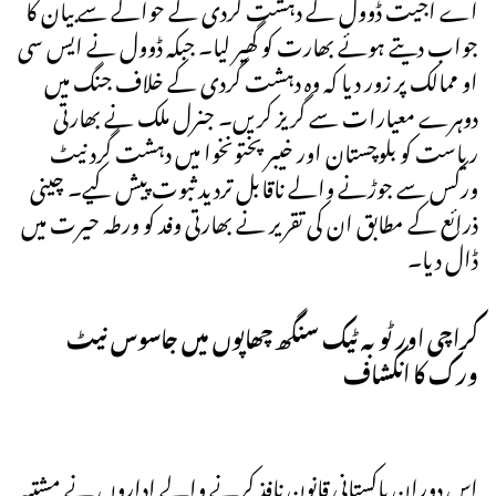
اے اجیت ڈوول کے دہشت گردی کے حوالے سے بیان کا
جواب دیتے ہوئے بھارت کو گھیر لیا۔ جبکہ ڈوول نے ایس سی
او ممالک پر زور دیا کہ وہ دہشت گردی کے خلاف جنگ میں
دوہرے معیارات سے گریز کریں۔ جنرل ملک نے بھارتی
ریاست کو بلوچستان اور خیبر پختونخوا میں دہشت گرد نیٹ
ورکس سے جوڑنے والے ناقابل تردید ثبوت پیش کیے۔ چینی
ذرائع کے مطابق ان کی تقریر نے بھارتی وفد کو ورطہ حیرت میں
ڈال دیا۔
کراچی اور ٹوبہ ٹیک سنگھ چھاپوں میں جاسوس نیٹ
ورک کا انکشاف
اس دوران پاکستانی قانون نافذ کرنے والے اداروں نے مشتبہ