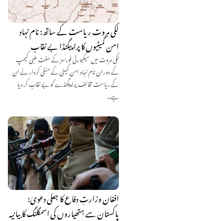
لکی مروت ریاست کے ساتھ: نام نہاد
امن کمیٹیوں کا پراپیگنڈا بے نقاب
لکی مروت میں سیکیورٹی فورسز کے مفت طبی کیمپ
کے دوران نام نہاد امن کمیٹی کے منفی کردار نے ان
کے ریاست مخالف پراپیگنڈے کو بے نقاب کر دیا
ہے۔
افغان وزارتِ دفاع کا جعلی دعویٰ:
پاکستان سے ہتھیاروں کی اسمگلنگ کا بیانیہ