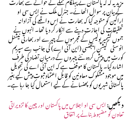
مزید یہ کہ کہ پاکستان نے پہلگام حملے کے حوالے سے بھارت
کے بیان پر سوال اٹھائے۔ جنرل ملک نے ایس سی او
اراکین کو متوجہ کیا کہ بھارت نے اس واقعے کی آزادانہ
تحقیقات کی اجازت دینے سے انکار کر دیا تھا۔ انہوں نے
جموں کشمیر پولیس کے مجرموں کے چہرے اور بھارتی نیشنل
انوسٹی گیشن ایجنسی (این آئی اے) کی جانب سے سپریم
کورٹ میں پیش کردہ نئے چہروں کے درمیان تضاد کی طرف
اشارہ کیا۔ پاکستان کا موقف ہے کہ این آئی اے کی تحویل
میں موجود مشکوک معاونین کو قابل اعتماد ثبوت پیش کیے بغیر
پاکستانی شہریوں کو پھنسانے کے لیے استعمال کیا جا رہا ہے۔
دیکھیں:
ایس سی او اجلاس میں پاکستان اور چین کا تزویراتی
تعاون کو مضبوط بنانے پر اتفاق