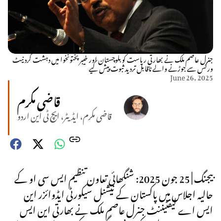
جنرل عاصم ملک نے بھارتی ریاست کو بلوچستان اور خیبر پختونخوا میں دہشت گرد نیٹ
ورکس سے جوڑنے والے ناقابل تردید ثبوت پیش کیے
June 26, 2025
قاضی مکرم
قاضی مکرم، ایڈیٹر، ایچ ٹی این اردو
بیجنگ | 25 جون 2025: شنگھائی تعاون تنظیم ایس سی او کے
حالیہ اجلاس میں پاکستان کے نیشنل سیکورٹی ایڈوائزر این
ایس اے لیفٹیننٹ جنرل عاصم ملک نے بھارتی این ایس