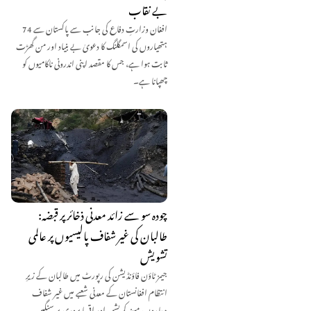
بے نقاب
افغان وزارتِ دفاع کی جانب سے پاکستان سے 74
ہتھیاروں کی اسمگلنگ کا دعویٰ بے بنیاد اور من گھڑت
ثابت ہوا ہے، جس کا مقصد اپنی اندرونی ناکامیوں کو
چھپانا ہے۔
چودہ سو سے زائد معدنی ذخائر پر قبضہ:
طالبان کی غیر شفاف پالیسیوں پر عالمی
تشویش
جیمز ٹاؤن فاؤنڈیشن کی رپورٹ میں طالبان کے زیرِ
انتظام افغانستان کے معدنی شعبے میں غیر شفاف
معاہدوں، مبینہ کرپشن اور اقربا پروری پر سنگین