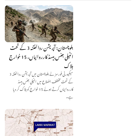
بلوچستان: آپریشن ردالفتنہ 3 کے تحت
انٹیلی جنس بیسڈ کارروائیاں، 15 خوارج
ہلاک
سیکیورٹی فورسز نے بلوچستان میں آپریشن ردالفتنہ 3
کے تحت مختلف اضلاع میں انٹیلی جنس بیسڈ
کارروائیاں کرتے ہوئے 15 خوارج کو ہلاک کر دیا
ہے۔