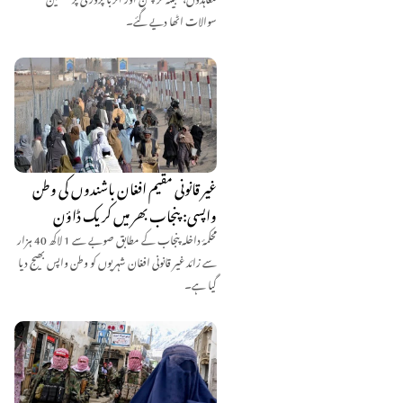
سوالات اٹھا دیے گئے۔
غیر قانونی مقیم افغان باشندوں کی وطن
واپسی: پنجاب بھر میں کریک ڈاؤن
محکمۂ داخلہ پنجاب کے مطابق صوبے سے 1 لاکھ 40 ہزار
سے زائد غیر قانونی افغان شہریوں کو وطن واپس بھیج دیا
گیا ہے۔