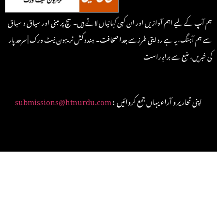
ہم آپ کے لیے اہم آوازیں اور ان کہی کہانیاں لاتے ہیں۔ سچ پر مبنی اور سیاق و سباق
سے ہم آہنگ، یہ ہے روایتی طرزسے جدا صحافت۔ ہندوکش ٹریبون نیٹ ورک | سرحد پار
کی خبریں، منبع سے براہِ راست
: اپنی تحاریر و آراء یہاں جمع کروائیں
submissions@htnurdu.com