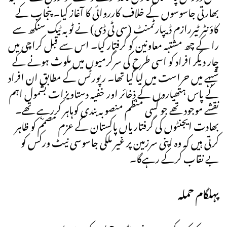
بھارتی جاسوسوں کے خلاف کارروائی کا آغاز کیا۔ پنجاب کے
کاؤنٹر ٹیررازم ڈیپارٹمنٹ (سی ٹی ڈی) نے ٹوبہ ٹیک سنگھ سے
را کے چھ مشتبہ معاونین کو گرفتار کیا۔ اس سے قبل کراچی میں
چار دیگر افراد کو اسی طرح کی سرگرمیوں میں ملوث ہونے کے
شبہے میں حراست میں لیا گیا تھا۔ رپورٹس کے مطابق ان افراد
کے پاس ہتھیاروں کے ذخائر اور خفیہ دستاویزات بشمول اہم
نقشے موجود تھے جو کسی منّظم منصوبہ بندی کوہاہر کررہے تھے۔
بھادت ایجنٹوں کی گرفتاریاں پاکستان کے عزم مصمّم کو ظاہر
کرتی ہیں کہ وہ اپنی سرزمین پر غیر ملکی جاسوسی نیٹ ورکس کو
بے نقاب کرکے رہےگا۔
پہلگام حملہ