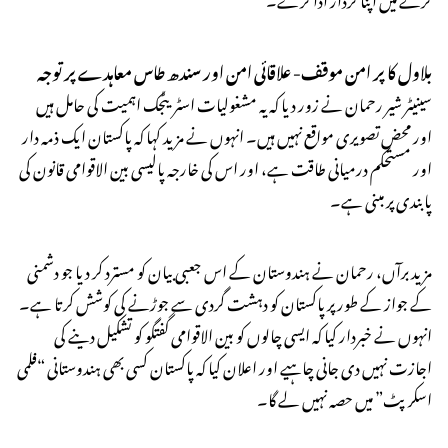
بلاول کا پر امن موقف- علاقائی امن اور سندھ طاس معاہدے پر توجہ
سینیٹر شیر رحمان نے زور دیا کہ یہ مشغولیات اسٹریٹجک اہمیت کی حامل ہیں
اور محض تصویری مواقع نہیں ہیں۔ انہوں نے مزید کہا کہ پاکستان ایک ذمہ دار
اور مستحکم درمیانی طاقت ہے، اور اس کی خارجہ پالیسی بین الاقوامی قانون کی
پابندی پر مبنی ہے۔
مزید برآں، رحمان نے ہندوستان کے اس جعبی بیان کو مسترد کر دیا جو دشمنی
کے جواز کے طور پر پاکستان کو دہشت گردی سے جوڑنے کی کوشش کرتا ہے۔
انہوں نے خبردار کیا کہ ایسی چالوں کو بین الاقوامی گفتگو کو تشکیل دینے کی
اجازت نہیں دی جانی چاہیے اور اعلان کیا کہ پاکستان کسی بھی ہندوستانی “فلمی
اسکرپٹ” میں حصہ نہیں لے گا۔