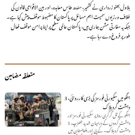
بلاول بھٹو زرداری نے کشمیر، سندھ طاس معاہدہ، اور بین الاقوامی قانون کی
خلاف ورزیوں سمیت اہم مسائل پر پاکستان کا مضبوط موقف پیش کیا ہے۔
جبکہ یہ سفارتی مشن جاری ہیں، پاکستان عالمی سطح پر اپنا پرامن موقف فعال
طور پر فروغ دے رہا ہے۔
متعلقہ مضامین
ہنگو میں سکیورٹی فورسز کی بڑی کارروائی، 3
دہشت گرد ہلاک
ہنگو کے تل گُرگُری روڈ پر سکیورٹی فورسز اور
دہشت گردوں کے درمیان شدید جھڑپ، 3
دہشت گرد ہلاک۔ کے پی اور بلوچستان میں