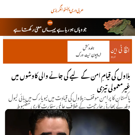
عربی
دری
پښتو
انگریزی
بلاول کی قیامِ امن کے لیے کی جانے والی کاوشوں میں
غیرمعمولی تیزی
پاکستان کا پرامن موقف: بلاول کی قیادت میں نیویارک میں ہائی لیول
وفد نے بھارتی جارحیت کے خلاف عالمی سفارت کاری مضبوط