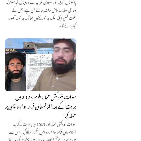
پاکستان، ترکیہ اور سعودی عرب کے درمیان مکہ مشترکہ
دفاعی معاہدہ پر پیش رفت سامنے آئی ہے، جس کے
تحت کسی ایک ملک پر حملہ تینوں ممالک پر حملہ تصور
کیا جائے گا۔
سوات خودکش حملہ: ملزم 2023 میں
بریت کے بعد افغانستان فرار ہوا، واپسی پر
حملہ کیا
سوات خودکش حملہ آور 2023 میں بریت کے بعد
افغانستان فرار ہوا اور واپس آ کر دھماکا کیا، جس سے
ثابت ہوتا ہے کہ افغان سرزمین ہی دہشت گردوں کا