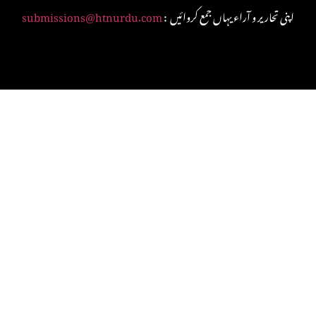
: اپنی تحاریر و آراء یہاں جمع کروائیں
submissions@htnurdu.com