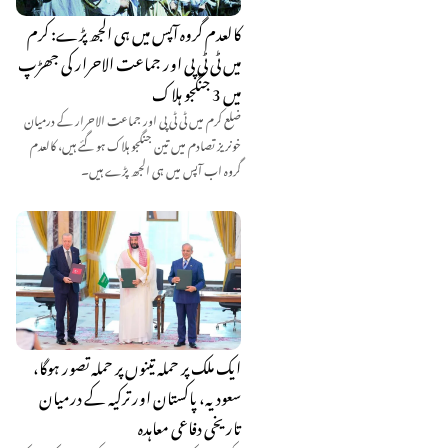
کالعدم گروہ آپس میں ہی الجھ پڑے: کرم
میں ٹی ٹی پی اور جماعت الاحرار کی جھڑپ
میں 3 جنگجو ہلاک
ضلع کرم میں ٹی ٹی پی اور جماعت الاحرار کے درمیان
خونریز تصادم میں تین جنگجو ہلاک ہو گئے ہیں، کالعدم
گروہ اب آپس میں ہی الجھ پڑے ہیں۔
ایک ملک پر حملہ تینوں پر حملہ تصور ہوگا،
سعودیہ، پاکستان اور ترکیہ کے درمیان
تاریخی دفاعی معاہدہ