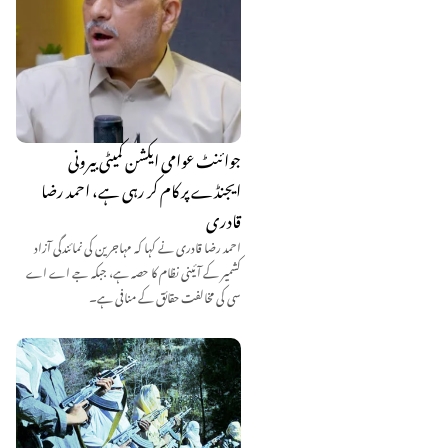
جوائنٹ عوامی ایکشن کمیٹی بیرونی
ایجنڈے پر کام کر رہی ہے، احمد رضا
قادری
احمد رضا قادری نے کہا کہ مہاجرین کی نمائندگی آزاد
کشمیر کے آئینی نظام کا حصہ ہے، جبکہ جے اے اے
سی کی مخالفت حقائق کے منافی ہے۔