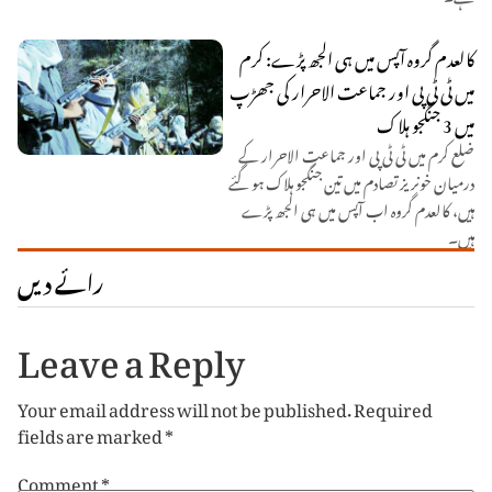
کالعدم گروہ آپس میں ہی الجھ پڑے: کرم
میں ٹی ٹی پی اور جماعت الاحرار کی جھڑپ
میں 3 جنگجو ہلاک
ضلع کرم میں ٹی ٹی پی اور جماعت الاحرار کے
درمیان خونریز تصادم میں تین جنگجو ہلاک ہو گئے
ہیں، کالعدم گروہ اب آپس میں ہی الجھ پڑے
ہیں۔
رائے دیں
Leave a Reply
Your email address will not be published.
Required
fields are marked
*
Comment
*