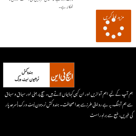
ٹھکانہ ہے۔
مزید لوڈ کریں
ہم آپ کے لیے اہم آوازیں اور ان کہی کہانیاں لاتے ہیں۔ سچ پر مبنی اور سیاق و سباق
سے ہم آہنگ، یہ ہے روایتی طرزسے جدا صحافت۔ ہندوکش ٹریبون نیٹ ورک | سرحد پار
کی خبریں، منبع سے براہِ راست