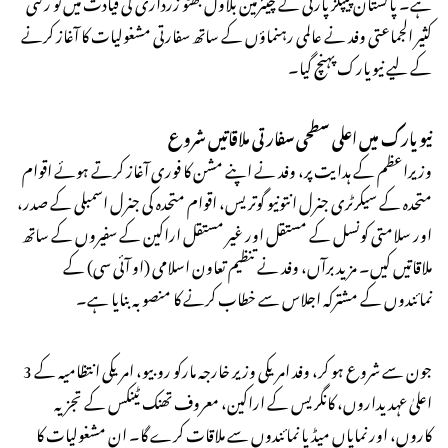
ہے۔ پاکستان پیپلز پارٹی کے چیئرمین بلاول بھٹو زرداری کی قیادت میں نو رکنی
کثیر الجماعتی وفد نے عالمی رہنماؤں کے ساتھ سفارتی مشغولیات کا آغاز کرنے
کے لیے نیویارک پہنچ گیا۔
نیویارک میں اعلی سطحی سفارتی ملاقاتیں شروع
وزیراعظم کے ہدایت پر، وفد نے اپنے مشن کا فوری آغاز کرتے ہوئے اقوام
متحدہ کے سیکرٹری جنرل انتونیو گوتریس، اقوام متحدہ کی جنرل اسمبلی کے صدر،
اور سلامتی کونسل کے مستقل اور غیر مستقل اراکین کے سفیروں کے ساتھ
ملاقاتیں کیں۔ مزید برآں، وفد نے تنظیم تعاون اسلامی (او آئی سی) کے
نمائندوں کے مشترکہ اجلاس سے خطاب کرنے کا منصوبہ بنایا ہے۔
3 جون سے شروع ہو کر، وفد امریکی وزیر خارجہ مارکو روبیو، امریکی انتظامیہ کے
اعلیٰ عہدیداروں، کانگریس کے اراکین، معروف تھنک ٹینکس کے تجزیہ
کاروں، اور نمایاں میڈیا نمائندوں سے ملاقات کرے گا۔ ان مشغولیات کا