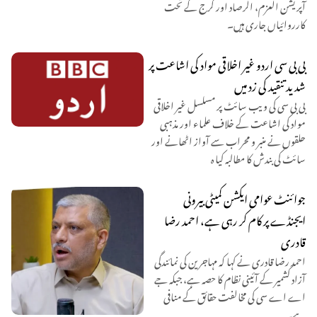
آپریشن العزم، الرصاد اور گرج کے تحت
کارروائیاں جاری ہیں۔
بی بی سی اردو غیر اخلاقی مواد کی اشاعت پر
شدید تنقید کی زد میں
بی بی سی کی ویب سائٹ پر مسلسل غیر اخلاقی
مواد کی اشاعت کے خلاف علماء اور مذہبی
حلقوں نے منبر و محراب سے آواز اٹھانے اور
سائٹ کی بندش کا مطالبہ کیا ہ
جوائنٹ عوامی ایکشن کمیٹی بیرونی
ایجنڈے پر کام کر رہی ہے، احمد رضا
قادری
احمد رضا قادری نے کہا کہ مہاجرین کی نمائندگی
آزاد کشمیر کے آئینی نظام کا حصہ ہے، جبکہ جے
اے اے سی کی مخالفت حقائق کے منافی
ہے۔