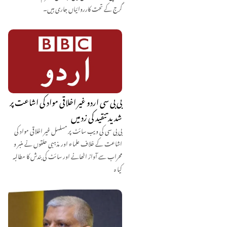
گرج کے تحت کارروائیاں جاری ہیں۔
بی بی سی اردو غیر اخلاقی مواد کی اشاعت پر
شدید تنقید کی زد میں
بی بی سی کی ویب سائٹ پر مسلسل غیر اخلاقی مواد کی
اشاعت کے خلاف علماء اور مذہبی حلقوں نے منبر و
محراب سے آواز اٹھانے اور سائٹ کی بندش کا مطالبہ
کیا ہ