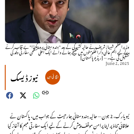
وزیراعظم شہباز شریف نے حالیہ کشیدگی کے بعد "ہندوستانی پروپیگنڈا" بے نقاب کرنے
کے لیے اہم عالمی دارالحکومتوں میں بھیجے جانے والے ایک اعلی سطحی سفارتی وفد کی
تشکیل کی ہے۔ — [ریڈیو پاکستان]
June 2, 2025
نیوز ڈیسک
نیویارک، 2 جون — حالیہ ہندوستانی جارحیت کے جواب میں، پاکستان نے
علاقائی تناؤ پر اپنا پرامن موقف پیش کرنے کے لیے ایک سفارتی مہم کا آغاز کیا