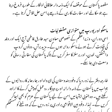
مقصد پاکستان کے موقف کو ایک ذمہ دار علاقائی اداکار کے طور پر فروغ دینا
ہے جو مکالمے اور سفارت کاری کے ذریعے پرامن حل تلاش کرتا ہے۔
ماسکو اور یورپ میں متوازی مشغولیات
اسی دوران، وزیراعظم کے خصوصی معاون سید طارق فاطمی آج ایک اور وفد
کی قیادت کرتے ہوئے ماسکو روانہ ہوں گے۔ مزید برآں، دونوں گروپ
واشنگٹن، لندن، اور برسلز کا سفر کریں گے تاکہ پاکستان کی سفارتی رسائی کو
وسعت دی جا سکے۔
خارجہ دفتر نے زور دیا کہ وفود ہندوستان کی لاپرواہ اور جارحانہ کارروائیوں کے
جواب میں پاکستان کے ذمہ دارانہ اور پرہیزگار ردعمل کو پیش کرنے کا ارادہ
رکھتے ہیں۔ وہ جنوبی ایشیا میں امن کے لیے پاکستان کے عزم کو بھی اجاگر
کریں گے۔ لہٰذا، وفود بین الاقوامی برادری پر زور دیں گے کہ وہ خطے کو مستحکم
کرنے میں اپنا کردار ادا کرے۔