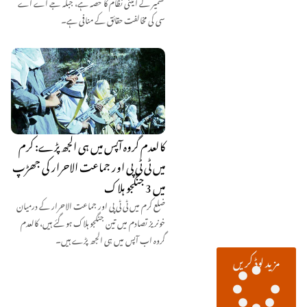
کشمیر کے آئینی نظام کا حصہ ہے، جبکہ جے اے اے
سی کی مخالفت حقائق کے منافی ہے۔
کالعدم گروہ آپس میں ہی الجھ پڑے: کرم
میں ٹی ٹی پی اور جماعت الاحرار کی جھڑپ
میں 3 جنگجو ہلاک
ضلع کرم میں ٹی ٹی پی اور جماعت الاحرار کے درمیان
خونریز تصادم میں تین جنگجو ہلاک ہو گئے ہیں، کالعدم
گروہ اب آپس میں ہی الجھ پڑے ہیں۔
مزید لوڈ کریں