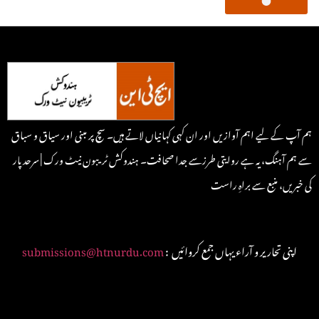
ہم آپ کے لیے اہم آوازیں اور ان کہی کہانیاں لاتے ہیں۔ سچ پر مبنی اور سیاق و سباق
سے ہم آہنگ، یہ ہے روایتی طرزسے جدا صحافت۔ ہندوکش ٹریبون نیٹ ورک | سرحد پار
کی خبریں، منبع سے براہِ راست
: اپنی تحاریر و آراء یہاں جمع کروائیں
submissions@htnurdu.com