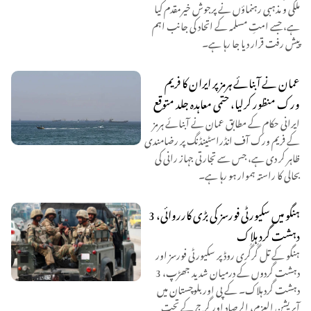
ملکی و مذہبی رہنماؤں نے پرجوش خیرمقدم کیا
ہے، جسے امتِ مسلمہ کے اتحاد کی جانب اہم
پیش رفت قرار دیا جا رہا ہے۔
عمان نے آبنائے ہرمز پر ایران کا فریم
ورک منظور کرلیا، حتمی معاہدہ جلد متوقع
ایرانی حکام کے مطابق عمان نے آبنائے ہرمز
کے فریم ورک آف انڈراسٹینڈنگ پر رضامندی
ظاہر کر دی ہے، جس سے تجارتی جہاز رانی کی
بحالی کا راستہ ہموار ہو رہا ہے۔
ہنگو میں سکیورٹی فورسز کی بڑی کارروائی، 3
دہشت گرد ہلاک
ہنگو کے تل گُرگُری روڈ پر سکیورٹی فورسز اور
دہشت گردوں کے درمیان شدید جھڑپ، 3
دہشت گرد ہلاک۔ کے پی اور بلوچستان میں
آپریشن العزم، الرصاد اور گرج کے تحت