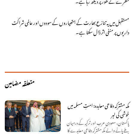
خطرے کے طور پر دیکھ رہا ہے۔
مستقبل میں یہ تنازع بھارت کے ہتھیاروں کے سودوں اور عالمی شراکت
داریوں پر منفی اثر ڈال سکتا ہے۔
متعلقہ مضامین
مکہ مشترکہ دفاعی معاہدہ: امتِ مسلمہ میں
خوشی کی لہر
پاکستان، سعودی عرب اور ترکیہ کے درمیان
طے پانے والے مکہ مشترکہ دفاعی معاہدے کا