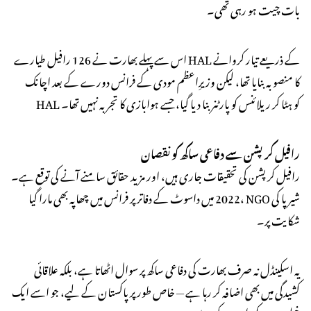
بات چیت ہو رہی تھی۔
اس سے پہلے بھارت نے 126 رافیل طیارے HAL کے ذریعے تیار کروانے
کا منصوبہ بنایا تھا، لیکن وزیرِاعظم مودی کے فرانس دورے کے بعد اچانک
HAL کو ہٹا کر ریلائنس کو پارٹنر بنا دیا گیا، جسے ہوابازی کا تجربہ نہیں تھا۔
رافیل کرپشن سے دفاعی ساکھ کو نقصان
رافیل کرپشن کی تحقیقات جاری ہیں، اور مزید حقائق سامنے آنے کی توقع ہے۔
2022 میں داسوٹ کے دفاتر پر فرانس میں چھاپہ بھی مارا گیا، NGO شیرپا کی
شکایت پر۔
یہ اسکینڈل نہ صرف بھارت کی دفاعی ساکھ پر سوال اٹھاتا ہے، بلکہ علاقائی
کشیدگی میں بھی اضافہ کر رہا ہے — خاص طور پر پاکستان کے لیے، جو اسے ایک