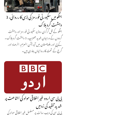
ہنگو میں سکیورٹی فورسز کی بڑی کارروائی، 3
دہشت گرد ہلاک
ہنگو کے تل گُرگُری روڈ پر سکیورٹی فورسز اور دہشت
گردوں کے درمیان شدید جھڑپ، 3 دہشت گرد ہلاک۔
کے پی اور بلوچستان میں آپریشن العزم، الرصاد اور
گرج کے تحت کارروائیاں جاری ہیں۔
بی بی سی اردو غیر اخلاقی مواد کی اشاعت پر
شدید تنقید کی زد میں
بی بی سی کی ویب سائٹ پر مسلسل غیر اخلاقی مواد کی