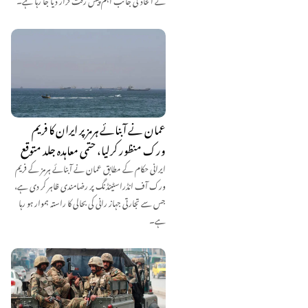
عمان نے آبنائے ہرمز پر ایران کا فریم
ورک منظور کرلیا، حتمی معاہدہ جلد متوقع
ایرانی حکام کے مطابق عمان نے آبنائے ہرمز کے فریم
ورک آف انڈراسٹینڈنگ پر رضامندی ظاہر کر دی ہے،
جس سے تجارتی جہاز رانی کی بحالی کا راستہ ہموار ہو رہا
ہے۔