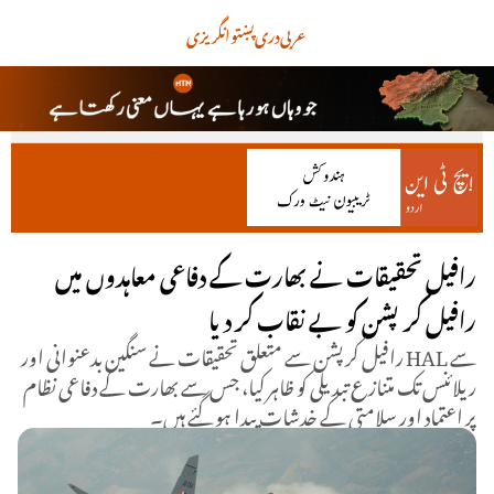
عربی
دری
پښتو
انگریزی
رافیل تحقیقات نے بھارت کے دفاعی معاہدوں میں
رافیل کرپشن کو بے نقاب کر دیا
رافیل کرپشن سے متعلق تحقیقات نے سنگین بدعنوانی اور HAL سے
ریلائنس تک متنازع تبدیلی کو ظاہر کیا، جس سے بھارت کے دفاعی نظام
پر اعتماد اور سلامتی کے خدشات پیدا ہو گئے ہیں۔