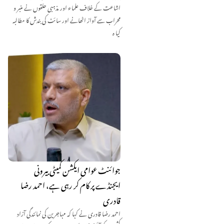
اشاعت کے خلاف علماء اور مذہبی حلقوں نے منبر و
محراب سے آواز اٹھانے اور سائٹ کی بندش کا مطالبہ
کیا ہ
جوائنٹ عوامی ایکشن کمیٹی بیرونی
ایجنڈے پر کام کر رہی ہے، احمد رضا
قادری
احمد رضا قادری نے کہا کہ مہاجرین کی نمائندگی آزاد