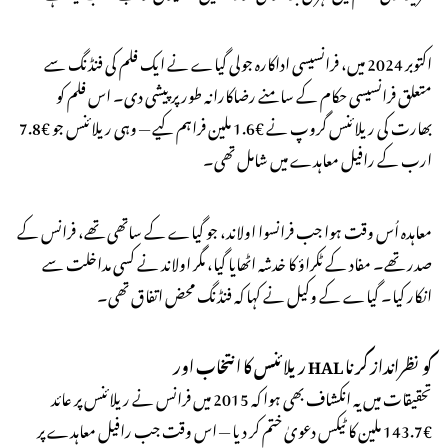
اکتوبر 2024 میں، فرانسیسی اداکارہ جولی گیاے نے ایک فلم کی فنڈنگ سے
متعلق فرانسیسی حکام کے سامنے رضاکارانہ طور پر پیشی دی۔ اس فلم کو
بھارت کی ریلائنس گروپ نے €1.6 ملین فراہم کیے — وہی ریلائنس جو €7.8
ارب کے رافیل معاہدے میں شامل تھی۔
معاہدہ اُس وقت ہوا جب فرانسوا اولاند، جو گیاے کے ساتھی تھے، فرانس کے
صدر تھے۔ مفاد کے ٹکراؤ کا خدشہ اٹھایا گیا، مگر اولاند نے کسی مداخلت سے
انکار کیا۔ گیاے کے وکیل نے کہا کہ فنڈنگ محض اتفاق تھی۔
ریلائنس کا انتخاب اور HAL کو نظرانداز کرنا
تحقیقات میں یہ انکشاف بھی ہوا کہ 2015 میں فرانس نے ریلائنس پر عائد
€143.7 ملین کا ٹیکس دعویٰ ختم کر دیا — اس وقت جب رافیل معاہدے پر